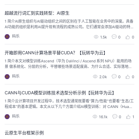
持
建
证
实
的
地，曾经提出产品开发要坚定不移地推进全云化战略，用C...
超越流行词汇到实践转型：AI原生
议
验
收
1 简介AI原生组织与AI驱动组织之间的区别在于人工智能在业务中的深度。具备
AI功能的组织是利用AI提升现有流程的成熟公司。它们通常会添加AI驱动的特性
或工具以提高效率，但这些新增内容是叠加在遗留系统上的。在这些企业中，
藏
码乐
1.5k
0
0
人工智能作为有价值的补充，有帮助，但并非关键任务。公司仍然可以在没有
人工智能的情况下运营，尽管效率可能较低，因为人工智能并非其运营的基
础。而AI原生组织则从一开始就以AI为...
开箱即用CANN计算场景平替CUDA？【玩转华为云】
1 简介本文对模型训练Ascend（华为 DaVinci / Ascend 系列 NPU）能用的场
景 做系统化、分层的分析，平替哪些场景适配度高、为什么合适、实际落地时
要注意的工程/生态限制？以及给出决策建议与快速评估要点，关键事实均标注
码乐
2.0k
0
0
来源，便于进一步验证。 2、按场景逐项详述（为什么适合 / 需要注意什么）大
规模训练数据中心（分布式训练、超大模型）适配度：高（数据中心级 Ascend
...
CANN与CUDA模型训练技术选型分析示例【玩转华为云】
1 简介云计算项目开发过程中，技术选型通常既要看“算力/性能”也要看“生态/工
程成本”的基本逻辑。本文从以下几个方面介绍AI模型训练：对 CANN（Huawe
i Ascend 软件栈）的初步评价；为什么在生态成熟度上仍落后于 CUDA+NVIDI
码乐
16.1k
0
1
A；对工程决策的实务建议（短期需投入的项、风险与缓解策略、检查表）。 2
对 Huawei CANN 的初步分析CANN定位与功能：CANN（Co...
云原生平台框架示例