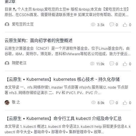
第2章
目录 💂 个人主页:&nbsp;爱吃豆的土豆🤟 版权:&nbsp;本文由【爱吃豆的土豆】
原创、在CSDN首发、需要转载请联系博主💬 如果文章对你有帮助、欢迎关
注、点赞、收藏(一键三连)和订阅专栏哦 🏆人必有所执，方能有所成！ 🐋希望
爱吃豆的土豆
3.5k
0
0
大家多多支持😘一起进步呀！ 1，Docker架构 1.1：镜像和容器 ...
云原生架构：面向初学者的完整概述
云原生计算基金会（CNCF）是一个开源软件基金会，位于Linux基金会内，由
谷歌，IBM，英特尔，博克斯，思科和VMware等知名公司组成，致力于使云原
生计算无处不在和可持续。 云原生技术使企业能够在现代动态环境中设计和部
隔壁老汪
11.9k
0
0
署可扩展的应用程序，包括公共云、私有云和混合云。此方法以容器、服务网
格、微服务、不可变基础结构和声明性 API 为...
【云原生 • Kubernetes】kubernetes 核心技术 - 持久化存储
本文导读 一、nfs 网络存储1. master 节点部署 nfs(nfs 服务端)2. node 节点部
署 nfs3. 网络存储验证演示 二、PV 和 PVC1. PV、PVC 介...
敬 之
8.9k
0
0
【云原生 • Kubernetes】命令行工具 kubectl 介绍及命令汇总
本文导读 1. kubectl 概述2. kubectl 命令语法3. kubectl help 获取更多信息4. k
ubectl 命令大全• 基础命令• 部署命令• 集群管理命令• 故障...