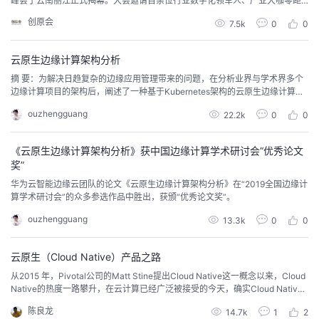
峰会于云南丽江正式揭幕。大会邀请百余位行业数字化领军人、产业大咖零距
离交流，展望2024年技术和产业的前沿趋势，分享云原生与AI的创新实践。
我
注
的
开
创原会
7.5k
0
0
的
Programs
发
云原生边缘计算架构分析
摘 要：为解决日趋复杂的边缘应用管理带来的问题，在分析业界与学术界多个
支
者
边缘计算项目的架构后，阐述了一种基于Kubernetes架构的云原生边缘计算系
统KubeEdge。KubeEdge本质是将Kubernetes的云原生微服务管理能力延伸到
ouzhengguang
22.2k
0
0
边缘，将云原生的生态和开发体验延伸到边缘，针对上层开发者提供统一的开
持
学
发、部署、管理视图，并增强了离线运行能力、边云协同能力和边边协同能
力。最后，给出了在智慧园区
《云原生边缘计算架构分析》获中国边缘计算学术研讨会“优秀论文
我
堂
奖”
华为云智能边缘云团队的论文《云原生边缘计算架构分析》在“2019全国边缘计
的
我
我
算学术研讨会”的众多参选作品中胜出，获颁“优秀论文奖”。
ouzhengguang
13.3k
0
0
技
的
的
我
云原生（Cloud Native）产品之路
术
云
课
的
我
从2015 年，Pivotal公司的Matt Stine提出Cloud Native这一概念以来，Cloud
Native的热度一路攀升，在云计算已经广泛被接受的今天，确实Cloud Native
支
声
程
认
的
我
是一种必然的选择。 （谷歌指数显示的搜索，不过国内百度和360指数都未收
陈良龙
14.7k
1
2
录，说明这还是行业内比较热的词）华为公司为了支撑公司“全云化战略”的落