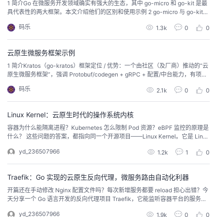
1 简介Go 在微服务开发领域确实有强大的生态，其中 go-micro 和 go-kit 是最
具代表性的两大框架。本文介绍他们的区别和使用示例 2 go-micro 与 go-kit
的核心区别 维度 go-micro go-kit 定位 平台级：微服务框架，提供服务发现、
码乐
1.3k
0
0
RPC 微服务工具集，提供服务分层设计理念和 负...
云原生微服务框架示例
1 简介Kratos（go-kratos）框架定位 / 优势：一个由社区（及厂商）推动的“云
原生微服务框架”，强调 Protobuf/codegen + gRPC + 配置/中台能力，有项目
模板、网关等生态，适合企业内规范化开发。go-kratos 是 Bilibili 开源、社区
码乐
2.1k
0
0
持续维护的 云原生微服务框架，目标是： “让 Go 更高效地构建可观测、可治理
的分布式系统。”主要面向：中...
Linux Kernel：云原生时代的操作系统内核
容器为什么能隔离进程？Kubernetes 怎么限制 Pod 资源？eBPF 监控的原理是
什么？ 这些问题的答案，都指向同一个开源项目——Linux Kernel。它是 Linus
Torvalds 在 1991 年创建的操作系统内核，如今已成为云计算基础设施的技术
yd_236507966
1.2k
1
0
基石。 什么是 Linux KernelLinux Kernel 是 Linux 操作系统的核心组件，负责
管理硬件资源、调度进程...
Traefik：Go 实现的云原生反向代理，微服务路由自动化利器
开篇还在手动修改 Nginx 配置文件吗？每次新增服务都要 reload 担心出错？今
天分享一个 Go 语言开发的反向代理项目 Traefik，它能监听容器平台的服务变
化，自动生成路由规则，彻底告别手动配置。 项目介绍Traefik 是专为微服务和
yd_236507966
1.9k
0
0
容器化架构设计的现代反向代理和负载均衡器。它最大的特点是动态服务发现