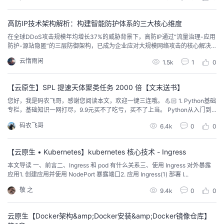
——自动监听 Docker、Kubernetes 等平台的服务变化，实时更新...
高防IP技术架构解析：构建智能防护体系的三大核心维度
在全球DDoS攻击规模年均增长37%的威胁背景下，高防IP通过“流量治理-应用
防护-源站隐匿”的三层防御架构，已成为企业应对大规模网络攻击的核心解决
方案。转载链接：https://www.ffy.com/latest-news/191530604924659712
云惰雨闲
1.5k
1
0
0
【云原生】SPL 提速天体聚类任务 2000 倍【文末送书】
您好，我是码农飞哥，感谢您阅读本文，欢迎一键三连哦。 💪🏻 1. Python基础
专栏，基础知识一网打尽，9.9元买不了吃亏，买不了上当。 Python从入门到
精通 ❤️ 2. Python爬虫...
码农飞哥
6.4k
0
0
【云原生 • Kubernetes】kubernetes 核心技术 - Ingress
本文导读 一、前言二、Ingress 和 pod 有什么关系三、使用 Ingress 对外暴露
应用1. 创建应用并使用 NodePort 暴露端口2. 应用 Ingress(1) 部署 I...
敬 之
9.4k
0
0
云原生【Docker架构&amp;Docker安装&amp;Docker镜像仓库】