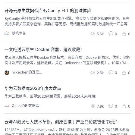
che/doris/r...
者
开源云原生数据仓库ByConity ELT 的测试体验
ByConity 是分布式的云原生SQL数仓引擎，擅长交互式查询和即席查询，具有
支持多表关联复杂查询、集群扩容无感、离线批数据和实时数据流统一汇总等
我
特点。 ByConity 是一个云原生的、高性能的实时数据仓库，而 ELT（Extrac
梦笔生花
5.6k
0
0
t，Load，Transform）是一种数据集成和处理的模式。 ByConity：它采用了
的
我
先进的分布式架构和存储计算分离的设计理念，能够高效地处理大规模的实时
数
一文吃透云原生 Docker 容器，建议收藏！
博
的
我
本文深入解析云原生Docker容器技术，涵盖容器与Docker的概念、优势、架构
设计及应用场景等，建议收藏。关注【mikechen的互联网架构】，10年+BAT
客
论
的
我
架构经验倾囊相授。
mikechen的互联网架构
2.6k
0
0
坛
圈
的
我
华为云数据库2023年度大盘点
华为云数据库，回望2023硕果累累，展望2024未来可期！
子
直
的
我
GaussDB 数据库
7.9k
0
0
我
播
活
的
云与AI激发七大技术革新，创原会携手产业共论数智化“跃迁”
我
动
关
的
12月22日，以“CloudNative×AI，跃迁·新机遇”为主题，创原会·2023技术创新