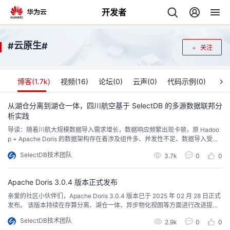
开发者
返
云原生
#
#
关注
回
博客(
1.7k
)
视频(
16
)
论坛(
0
)
云声(
0
)
代码示例(
0
)
从湖仓分离到湖仓一体，四川航空基于 SelectDB 的多源数据联邦分
析实践
个
导读：随着川航大规模数据导入需求增长，数据响应频繁出现卡顿，原 Hadoo
p + Apache Doris 的数据架构存在着涉及组件多、并发性不足、数据导入受限
我
人
的痛点。经过综合选型对比，川航选择引入 SelectDB 建设湖仓一体大数据分
SelectDB技术团队
3.7k
0
0
析引擎，取得了数据导入效率提升 3-6 倍，查询分析性能提升 10-18 倍、实时
性提升至 5 秒内等收益。本文转录自吴乐（四川航空 信息技术部 大数据架构...
的
主
Apache Doris 3.0.4 版本正式发布
亲爱的社区小伙伴们，Apache Doris 3.0.4 版本已于 2025 年 02 月 28 日正式
开
页
发布。 该版本持续在存算分离、湖仓一体、异步物化视图等方面进行改进提升
与问题修复，进一步加强系统的性能和稳定性，欢迎大家下载体验。官网下
SelectDB技术团队
发
2.9k
0
0
载：https://doris.apache.org/downloadGitHub下载：https://github.com/apa