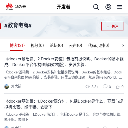
开发者
返
教育电商
#
#
关注
回
博客(
21
)
视频(
0
)
论坛(
0
)
云声(
0
)
代码示例(
0
)
《docker基础篇：2.Docker安装》包括前提说明、Docker的基本组
成、Docker平台架构图解(架构版)、安装步骤、
个
《docker基础篇：2.Docker安装》包括前提说明、Docker的基本组成、Dock
er平台架构图解(架构版)、安装步骤、阿里云镜像加速、永远的HelloWorld、底
我
人
层原理
刘大猫
8.3k
0
0
我
的
主
《docker基础篇：1.Docker简介》，包括Docker是什么、容器与虚
拟机比较、能干嘛、去哪下
我
的
开
页
《docker基础篇：1.Docker简介》，包括Docker是什么、容器与虚拟机比较、
能干嘛、去哪下
我
的
开
发