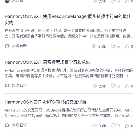
刘大猫
2.5k
0
0
的
Programs
发
者
HarmonyOS NEXT 使用ResourceManager同步转换字符串的最佳
实践
支
者
我
在开发应用程序时，国际化（i18n）是一个重要的考虑因素。为了支持多语
言，开发者通常会将字符串资源存储在资源文件中，并在运行时根据用户的语
持
学
的
我
言设置动态加载这些资源。在ArkUI框架中，ResourceManager 提供了获取资
水滴石轩
3.0k
0
0
源字符串的功能。本文将介绍如何使用 ResourceManager 的 getStringSyn
c 方法同步获取字符串资源，并将其封装成一个可复用的方法，以便在ArkU...
我
堂
博
的
我
HarmonyOS NEXT 语音搜索场景学习和总结
的
我
客
论
的
我
我
在HarmonyOS中实现语音搜索功能时，涉及到麦克风权限的申请、音频数据的
采集、编码和传输等多个步骤。以下是对上述代码的详细解析和补充说明：1.
麦克风权限的申请与检查在HarmonyOS中，使用麦克风需要申请ohos.permiss
技
的
坛
圈
的
我
的
我
水滴石轩
2.9k
0
0
ion.MICROPHONE权限。在代码中，通过GRPermissionsUtils.checkPermissi
ons方法来检查和申请权限。如果权限被授予，则...
术
云
子
直
的
我
课
的
我
HarmonyOS NEXT ArkTS与H5的交互详解
ArkTS与H5的交互实现：JSBridge桥接机制详解在现代移动应用开发中，ArkT
支
声
播
活
的
程
认
的
我
S（ArkUI框架的TypeScript实现）与H5的交互是一个常见的需求。为了实现这
种跨平台的交互，开发者通常需要借助JSBridge桥接机制。本文将详细介绍如
水滴石轩
3.6k
0
0
何在ArkTS侧与H5之间建立JSBridge桥接，并通过具体的代码示例展示如何实
持
建
动
关
证
实
的
现双向通信。1. JSBridge桥接机制概述JSBridge是...