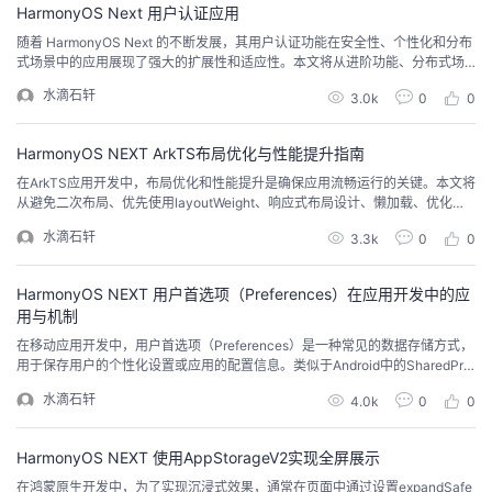
HarmonyOS Next 用户认证应用
议
注
验
收
随着 HarmonyOS Next 的不断发展，其用户认证功能在安全性、个性化和分布
式场景中的应用展现了强大的扩展性和适应性。本文将从进阶功能、分布式场
藏
景应用以及定制与优化案例三个方面，深入探讨 HarmonyOS Next 用户认证的
水滴石轩
3.0k
0
0
创新与优势。一、HarmonyOS Next 用户认证的进阶功能生物特征认证的高级
特性HarmonyOS Next 在生物特征认证方面引入了多项先进技术。指纹...
HarmonyOS NEXT ArkTS布局优化与性能提升指南
在ArkTS应用开发中，布局优化和性能提升是确保应用流畅运行的关键。本文将
从避免二次布局、优先使用layoutWeight、响应式布局设计、懒加载、优化大
型对象更新以及内存管理六个方面，探讨如何优化布局和提升性能。1. 避免不
水滴石轩
3.3k
0
0
必要的二次布局二次布局通常发生在子元素尺寸或位置发生变化时，导致父容
器需要重新计算布局。以下是常见的二次布局场景及优化方法：场景1：动态改
变子元素尺寸当子元素的尺寸动态...
HarmonyOS NEXT 用户首选项（Preferences）在应用开发中的应
用与机制
在移动应用开发中，用户首选项（Preferences）是一种常见的数据存储方式，
用于保存用户的个性化设置或应用的配置信息。类似于Android中的SharedPref
erences，Preferences以键值对（Key-Value）的形式将数据存储在应用的内
水滴石轩
4.0k
0
0
存和本地文件中。本文将详细介绍Preferences的概念、运作机制、API使用以
及相关的限制。一、用户首选项（Preferences...
HarmonyOS NEXT 使用AppStorageV2实现全屏展示
在鸿蒙原生开发中，为了实现沉浸式效果，通常在页面中通过设置expandSafe