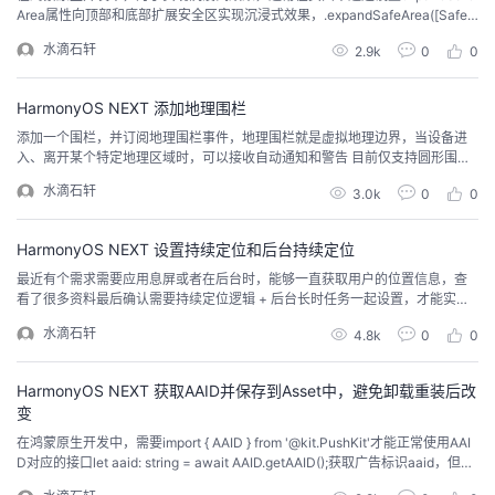
Area属性向顶部和底部扩展安全区实现沉浸式效果，.expandSafeArea([SafeA
reaType.SYSTEM], [SafeAreaEdge.TOP, SafeAreaEdge.BOTTOM])；设置完
水滴石轩
2.9k
0
0
成后，发现没有实现想要的效果，就需要点击ArkUI Inspector查看当前展示试
图层级中，哪些试...
HarmonyOS NEXT 添加地理围栏
添加一个围栏，并订阅地理围栏事件，地理围栏就是虚拟地理边界，当设备进
入、离开某个特定地理区域时，可以接收自动通知和警告 目前仅支持圆形围
栏，并且依赖GNSS芯片的地理围栏功能，仅在室外开阔区域才能准确识别用户
水滴石轩
3.0k
0
0
进出围栏事件geofence: geoLocationManager.Geofence中的coordinateSyst
emType表示地理围栏圆心坐标的坐标系,APP应先使用getGeo...
HarmonyOS NEXT 设置持续定位和后台持续定位
最近有个需求需要应用息屏或者在后台时，能够一直获取用户的位置信息，查
看了很多资料最后确认需要持续定位逻辑 + 后台长时任务一起设置，才能实现
该功能。但在测试时发现，应用置为后台或者息屏后，长时间不一定位置，系
水滴石轩
4.8k
0
0
统会将应用给托管掉，不会获取定位信息，一旦手机移动位置，系统会将该应
用激活，继续获取定位信息，这种场景节约了手机能耗，下面继续展示代码上
的处理既然是获取用户位置信息，这种隐私性的信息，需...
HarmonyOS NEXT 获取AAID并保存到Asset中，避免卸载重装后改
变
在鸿蒙原生开发中，需要import { AAID } from '@kit.PushKit'才能正常使用AAI
D对应的接口let aaid: string = await AAID.getAAID();获取广告标识aaid，但这
里获取到的aaid在下面集中场景下是会改变的1、 应用卸载重装。 2、应用调用