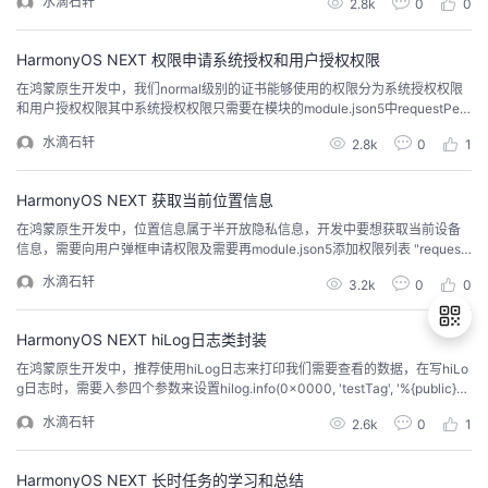
水滴石轩
2.8k
0
0
AAID.deleteAAID()接口删除AAID。3、用户恢复出厂设置。4、用户清除应...
HarmonyOS NEXT 权限申请系统授权和用户授权权限
在鸿蒙原生开发中，我们normal级别的证书能够使用的权限分为系统授权权限
和用户授权权限其中系统授权权限只需要在模块的module.json5中requestPer
missions中添加name就可以了，不需要reason等信息描述，但用户授权就需要
水滴石轩
2.8k
0
1
reason和使用方式，同时在使用时还需要向用户弹框申请；下面时定位权限和
网络权限的申请"requestPermissions": [ { "...
HarmonyOS NEXT 获取当前位置信息
在鸿蒙原生开发中，位置信息属于半开放隐私信息，开发中要想获取当前设备
信息，需要向用户弹框申请权限及需要再module.json5添加权限列表 "request
Permissions": [ { "name": "ohos.permission.LOCATION", "reason": "$string:p
水滴石轩
3.2k
0
0
ermissionsReason", "us...
HarmonyOS NEXT hiLog日志类封装
在鸿蒙原生开发中，推荐使用hiLog日志来打印我们需要查看的数据，在写hiLo
g日志时，需要入参四个参数来设置hilog.info(0x0000, 'testTag', '%{public}s',
退
'Ability onWindowStageCreate');其中第一个参数domain，是不需要处理的，
水滴石轩
2.6k
0
1
出
按照默认值来展示就好；第二个参数 prefix，在封装类中我们可以统一设置同一
个值，方便检...
登
录
HarmonyOS NEXT 长时任务的学习和总结