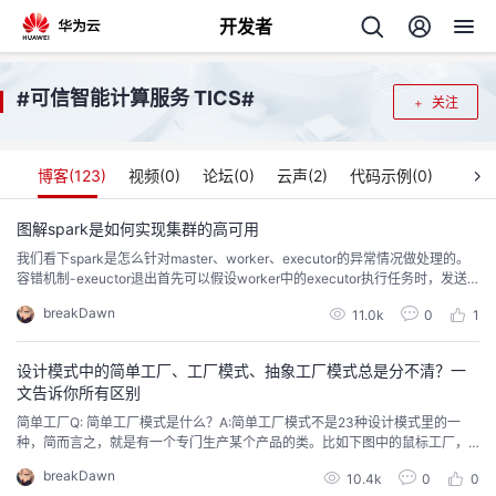
开发者
返
可信智能计算服务 TICS
#
#
关注
回
博客(
123
)
视频(
0
)
论坛(
0
)
云声(
2
)
代码示例(
0
)
图解spark是如何实现集群的高可用
我们看下spark是怎么针对master、worker、executor的异常情况做处理的。
个
容错机制-exeuctor退出首先可以假设worker中的executor执行任务时，发送
了莫名其妙的异常或者错误，然后对应线程消失了。我们看这个时候会做什么
breakDawn
我
11.0k
0
1
人
事情上图总结下来就是：executor由backend进程包着，如果抛异常，他会感
知到，并调用executorRunner.exitStatu...
我
设计模式中的简单工厂、工厂模式、抽象工厂模式总是分不清？一
的
主
文告诉你所有区别
我
简单工厂Q: 简单工厂模式是什么？A:简单工厂模式不是23种设计模式里的一
的
开
页
种，简而言之，就是有一个专门生产某个产品的类。比如下图中的鼠标工厂，
专业生产鼠标，给参数0，生产戴尔鼠标，给参数1，生产惠普鼠标。注意这个
我
的
breakDawn
开
发
10.4k
0
0
参数， 我必须根据入参去确定返回factory.create(int type)Q: 简单工厂模式的