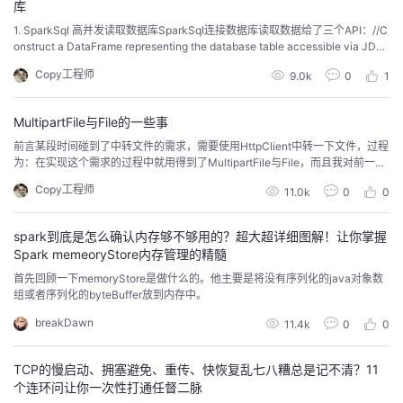
库
1. SparkSql 高并发读取数据库SparkSql连接数据库读取数据给了三个API：//C
onstruct a DataFrame representing the database table accessible via JDB
C URL url named table and connection properties.Dataset<Row> jdbc(Stri
Copy工程师
9.0k
0
1
ng url...
MultipartFile与File的一些事
前言某段时间碰到了中转文件的需求，需要使用HttpClient中转一下文件，过程
为：在实现这个需求的过程中就用得到了MultipartFile与File，而且我对前一个
也不是很熟悉。记录一下 什么是MultipartFileMultipartFile是spring类型，代表
Copy工程师
11.0k
0
0
HTML中form data方式上传的文件，包含二进制数据+文件名称。【来自百度
知道】 MultipartFile 与...
spark到底是怎么确认内存够不够用的？超大超详细图解！让你掌握
Spark memeoryStore内存管理的精髓
首先回顾一下memoryStore是做什么的。他主要是将没有序列化的java对象数
组或者序列化的byteBuffer放到内存中。
breakDawn
11.4k
0
0
TCP的慢启动、拥塞避免、重传、快恢复乱七八糟总是记不清？11
个连环问让你一次性打通任督二脉