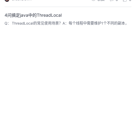
出
ICS服务通过为每个联邦计算作业生成可视化任务流图，来呈现计算过程，提升
用户体验。在联盟侧查看作业计算过程用户登录TICS控制台。在左侧导航树上
登
单击“联盟作业”，打开“联盟作业”页面...
录
4问搞定java中的ThreadLocal
Q： ThreadLocal的常见使用场景？A：每个线程中需要维护1个不同的副本，
但这个副本可能是某一个时刻一起塞入每个线程的， 只不过之后该副本的变化
不再受其他线程的影响。常见场景有连接器管理模块connectorManager， 每
breakDawn
8.5k
0
0
个线程持有的connect变量是单独使用的，不会互相影响或者需要加锁。原因就
是将其作为副本放入每个线程，当线程启动连接或者关闭时，不影响其他线程
里的get...
当我们练习算法题时，我们究竟在收获什么？
在大家练习算法题的收获， 究竟应该从中收获什么？
breakDawn
9.3k
0
0
五大基础算法--动态规划法
本文介绍了动态规划法的基本概念和基本特征，通过详细解析动态规划法的特
征，给出判断问题是否使用动态规划法结题的思路。并根据具体问题，给出了
分解问题的步骤。希望读者能了解掌握动态规划法这一基础算法。
大金（内蒙的）
41.7k
0
1
五大基础算法--分治法
本文介绍了分治法的基本概念和基本特征，通过详细解析分治法的特征，给出