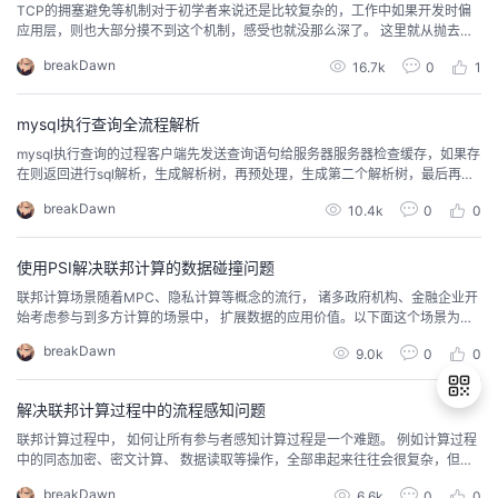
TCP的拥塞避免等机制对于初学者来说还是比较复杂的，工作中如果开发时偏
应用层，则也大部分摸不到这个机制，感受也就没那么深了。 这里就从抛去死
记硬背的那堆概念，用6个连续的问题来学习这个机制，注意看的时候先自己思
breakDawn
16.7k
0
1
考一下如果是自己，会怎么设计，再去看实际的TCP设计，来理解它的精妙之
处。
mysql执行查询全流程解析
mysql执行查询的过程客户端先发送查询语句给服务器服务器检查缓存，如果存
在则返回进行sql解析，生成解析树，再预处理，生成第二个解析树，最后再经
过优化器，生成真正的执行计划根据执行计划，调用存储引擎的API来执行查询
breakDawn
10.4k
0
0
将结果返回给客户端。 一、客户端到服务端之间的原理客户端和服务端之间是
半双工的， 即一个通道内只能一个在发一个接收， 不能同时互相发互相接收客
户端只会发送一个数据包给服务端，...
使用PSI解决联邦计算的数据碰撞问题
联邦计算场景随着MPC、隐私计算等概念的流行， 诸多政府机构、金融企业开
始考虑参与到多方计算的场景中， 扩展数据的应用价值。以下面这个场景为
例， 银行可能希望获取水电局和自己银行内储户的数据，来综合计算得到各公
breakDawn
9.0k
0
0
司的信贷评分等级。那么银行可能希望执行如下sql，来得到信贷评分。select
0.5*c.资助金额*0.3+0.4*a.贴息金额*0.3+0.2*a.标的金额*0.3+(0.05...
解决联邦计算过程中的流程感知问题
联邦计算过程中， 如何让所有参与者感知计算过程是一个难题。 例如计算过程
中的同态加密、密文计算、 数据读取等操作，全部串起来往往会很复杂，但参
退
与者们又希望能了解这个过程是否是合理的，而不是一个黑盒在做计算。华为T
breakDawn
6.6k
0
0