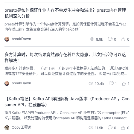
缺点是什么？A:当我试图新增一种类型， 我就得在create里新增case-w...
的
Programs
发
者
presto是如何保证作业内存不会发生冲突和溢出？presto内存管理
机制深入分析
支
者
presto计算引擎作为一个纯内存计算引擎，是如何保证计算过程不会发生作业
我
内存溢出的？本篇文章会进行深入的学习和分析
持
学
breakDawn
的
我
8.9k
0
0
我
堂
博
的
我
多方计算时，每次结果竟然都存在着巨大隐患，此文告诉你可以这
样解决！
的
我
客
论
的
我
我
联邦多方计算场景，一方对于另一方的运行中数据是无法感知的， 通过MPC算
法或者TEE安全硬件， 可以保证数据计算过程中的安全性。 但是当计算完成
后，得到的结果中却包含了潜在的安全风险。 针对这种问题， 华为云tics服务
技
的
坛
圈
的
我
的
我
breakDawn
10.4k
1
1
联合德国慕尼黑可信技术实验室， 推出了基于多方sql作业的差分隐私算法应
用， 对于大规模的聚合类计算，可以实现对内部个体的数据保护。
术
云
子
直
的
我
课
的
我
【Kafka笔记】Kafka API详细解析 Java版本（Producer API，Con
sumer API，拦截器等）
支
声
播
活
的
程
认
的
我
简介Kafka的API有Producer API，Consumer API还有自定义Interceptor (自定
义拦截器)，以及处理的流使用的Streams API和构建连接器的Kafka Connect
API。 Producer APIKafka的Producer发送消息采用的是异步发送的方式。在
持
建
动
关
证
实
的
Copy工程师
11.9k
0
0
消息发送过程中，涉及两个线程：main线程和Sender线程，以及一个线程共享