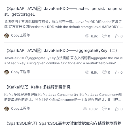
变量Rec...
议
注
验
收
【SparkAPI JAVA版】JavaPairRDD——cache、persist、unpersi
st、getStorageL
藏
说明这四个方法都和缓存有关，所以写在一块。 JavaPairRDD的cache方法讲
解 官方文档说明Persist this RDD with the default storage level (MEMORY_O
NLY). 中文含义cache就是在内存中缓存数据，其实也是使用的persist。使用非
Copy工程师
6.9k
0
0
序列化的方式将RDD的数据全部尝试持久化到内存中，cache()只是一个transf
orm...
【SparkAPI JAVA版】JavaPairRDD——aggregateByKey（二）
JavaPairRDD的aggregateByKey方法讲解 官方文档说明Aggregate the value
s of each key, using given combine functions and a neutral"zero value". Th
is function can return a different result type, U, than the type o...
Copy工程师
6.6k
0
0
【Kafka笔记】Kafka 多线程消费消息
Kafka多线程消费理解 Kafka Java Consumer设计Kafka Java Consumer采用
的是单线程的设计。其入口类KafkaConsumer是一个双线程的设计，即用户主
线程和心跳线程。用户主线程，指的是启动Consumer应用程序main方法的线
Copy工程师
10.0k
0
0
程，心跳线程（Heartbeat Thread）只负责定期给对应的Broker机器发送心跳
请求，以表示消费者应用的存活性。官...
【SparkSQL笔记】SparkSQL高并发读取数据库和存储数据到数据