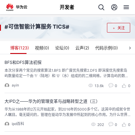
开发者
返
可信智能计算服务 TICS
#
#
关注
回
博客(
123
)
视频(
0
)
论坛(
0
)
云声(
2
)
代码示例(
0
)
BFS和DFS算法初探
本次分享两个常见的搜索算法1.BFS 即广度优先搜索2.DFS 即深度优先搜索岛
个
屿数量给定一个由 ‘1’（陆地）和 ‘0’（水）组成的的二维网格，计算岛屿的数
量。一个岛被水包围，并且它是通过水平方向或垂直方向上相邻的陆地连接而
ayin
我
13.6k
0
0
人
成的。你可以假设网格的四个边均被水包围。示例 1:11110110101100000000
输出: 1示例 2:11000110000010000011输出: 3其实我们...
的
大IPD之——华为的管理变革与战略转型之道（三）
主
华为从1988年的2万元开始起家，到2016年的5000多个亿，这其中的成就令世
人瞩目。毫无疑问的，管理在驱动华为发展中所起到的核心作用。为什么世界
开
页
出现了IBM、微软，其实体现的不仅仅是技术，体现的是管理。某种意义上看某
ipd百科
202
0
0
些公司不比华为差，为什么没有发展起来？就是没有融入管理。什么东西都是
发
可以买来的，唯有管理是买不来的。如果没有管理变革的理念，一定不会有步