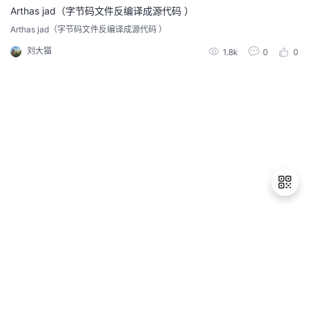
调一致的行动。同样的，即便有理念的感召...
Arthas jad（字节码文件反编译成源代码 ）
者
Arthas jad（字节码文件反编译成源代码 ）
刘大猫
1.8k
0
0
我
的
我
博
的
我
客
论
的
我
坛
圈
的
我
子
直
的
我
退
出
我
播
活
的
登
录
我
动
关
的