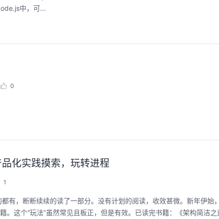
.js中，可...
0
用，产品化实践摸索，玩转进程
1
的都有，断断续续的读了一部分。没有计划的阅读，收效甚微。新年伊始
书籍。这个“玩法”虽然常见且板正，但是有效。已读完书籍：《架构简洁之