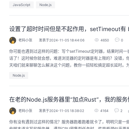
JavaScript
Node.js
设置了超时时间但是不起作用，setTimeout有 
老码小张
发表于2024-11-05 18:44:06
4650
0
你可能也遇到过这样的问题：写个setTimeout定时器，结果
话了！这时候你就会想，难道浏览器的定时器是有上限的？没错，你没
天咱们就来聊聊怎么解决这个问题，教你一招轻松搞定超长延时。为什么se
Node.js
在老的Node.js服务器里“加点Rust”，我的服
老码小张
发表于2024-11-05 18:38:02
4164
2
你有没有遇到过这样的情况？服务器跑着跑着就卡了，明明只是一些普通的
些脚本语言写的服务器，遇到CPU密集型任务时，性能瓶颈似乎更