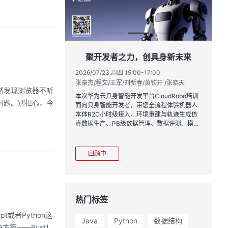
实战与极速交付，
聚开发者之力，创具身新未来
链路实战
2026/07/23 周四 15:00-17:00
张豪杰/程文/王军/刘新春/黄钦开 /张晓天
1:00
2
突然发现浏览器不听
王一男-华为云码道产品规划专家；李炎-华为云码道产品专家；姜浩-华为云HCDG核心组成员
林
本次华为云具身智能开发平台CloudRobo培训
出问题。别担心，今
面向具身智能开发者，带您全流程体验机器人
月产品新特性，从S
从
本体R2C小时级接入、环境重建与轨迹生成仿
带你零距离体验从需
程
真数据生产、PB级数据管理、数据评测、模型
链路闭环的开发过
耀
训推、强化学习和Benchmark一键评测等功
完整项目，让您体验
能，并体验业界主流具身模型应用。
极速”之旅。
回顾中
热门标签
或者Python这
Java
Python
数据结构
案——Rust！