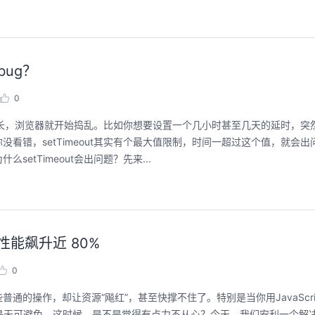
bug？
用码道，让你的AI作品三步上朋友
华为云码道Skill
圈
智能开发全
0
2026/08/04 周二 19:00-20:00
2026/07/22 周三 19:00-2
时间一长，浏览器就开始捣乱。比如你想要设置一个几小时甚至几天的延时，
林华鼎-华为云AI开发者运营负责人
看错，setTimeout其实有个最大值限制，时间一超过这个值，就会
从入门 · 到做AI应用 · 到企业级开发。不教编
直播深度解读华为云码道6
tTimeout会出问题？先来...
程，只教用AI · 零代码、有产出、能带走、可炫
kill市场安装专家技能，
耀 · 每课人人动手实操
求，开发，审查，重构全
程。从零构建并交付一个
从代码提交到服务上线的“
回顾中
回顾中
务性能飙升近 80%
0
操作，却让资源“飚红”，甚至快撑不住了。特别是当你用JavaScript
是无可避免。这时候，是不是觉得有点力不从心？今天，我们安利一个解决方