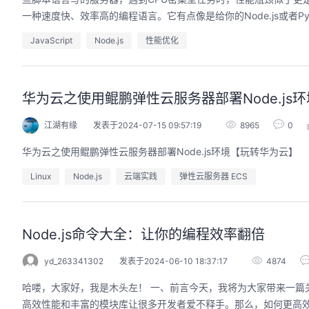
一种速度快、效率高的编程语言。它有点像是给你的Node.js或者Pyth
JavaScript
Node.js
性能优化
华为云之使用鲲鹏弹性云服务器部署Node.js
江湖有缘
发表于2024-07-15 09:57:19
8965
0
华为云之使用鲲鹏弹性云服务器部署Node.js环境【玩转华为云】
Linux
Node.js
云端实践
弹性云服务器 ECS
Node.js命令大全：让你的编程效率翻倍
yd_263341302
发表于2024-06-10 18:37:17
4874
哈喽，大家好，我是木头左！ 一、前言今天，我将为大家带来一篇关于Nod
高效性能和丰富的模块库让很多开发者爱不释手。那么，如何更高效地