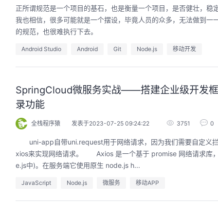
正所谓规范是一个项目的基石，也是衡量一个项目，是否健壮，稳
我也相信，很多可能就是一个摆设，毕竟人员的众多，无法做到一
的规范，也很难执行下去。
Android Studio
Android
Git
Node.js
移动开发
SpringCloud微服务实战——搭建企业级开发
录功能
全栈程序猿
发表于2023-07-25 09:24:22
3751
0
uni-app自带uni.request用于网络请求，因为我们需
xios来实现网络请求。 Axios 是一个基于 promise 网络请求库，
e.js中)。在服务端它使用原生 node.js h...
JavaScript
Node.js
微服务
移动APP