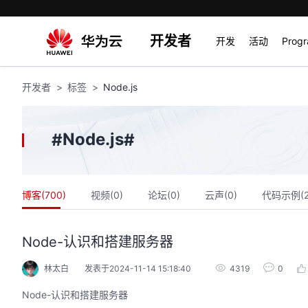
开发者
开发
活动
Prog
开发者
标签
Node.js
Node.js
#
#
博客(
700
)
视频(
0
)
论坛(
0
)
云声(
0
)
代码示例(
Node-认识和搭建服务器
林太白
发表于2024-11-14 15:18:40
4319
0
Node-认识和搭建服务器