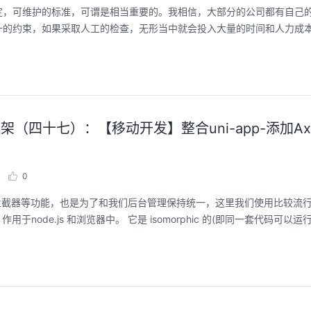
定，可维护的标准，可谓是相当重要的。我相信，大部分的公司都有自己
一的约束，如果采取人工的检查，无形当中就会投入大量的时间和人力成
框架（四十七）：【移动开发】整合uni-app-添加Ax
0
要自定义拦截器等功能，也是为了和我们后台管理保持统一，这里我们使用比较流
作用于node.js 和浏览器中。 它是 isomorphic 的(即同一套代码可以