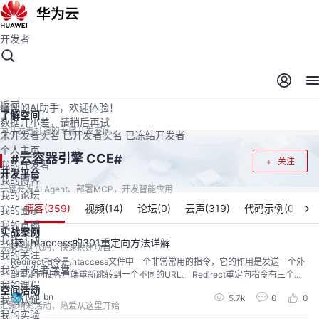
开发者
开发者空间
开发者空间
开发平台
精选服务
云宝助手
返回
懂您的AI助手，欢迎体验！
了解空间
数据开小差，请稍后再试
为开发者打造的专属开发空间
未开发者实名
已开发者实名
已冻结开发者
个人主页
云容器引擎 CCE
#
#
关注
我的开发者
开发平台
我的博客
一键开发AI Agent、部署MCP，开发智能应用
我的论坛
博客(
359
)
视频(
14
)
论坛(
0
)
云声(
319
)
代码示例(
0
)
我的圈子
我的直播
实战案例
我的活动
[转].htaccess的301重定向方法详解
完整案例代码，快速搭建项目
我的关注
Redirect指令是.htaccess文件中一个非常常用的指令，它的作用是发送一个外
我的开发者学堂
部重定向使客户端重新跳转到一个不同的URL。 Redirect重定向指令有三个不
我的课程
同的状态参数： 第一个是permanent：永久性301重定向； 第二个是temp：临
空间活动
wh_bn
5.7k
0
0
我的认证
时重定向状态码，即返回302； 第三个是seeother：此参数表示“参见”的含
汇聚精彩活动，热爱从这里开始
义，...
我的实验