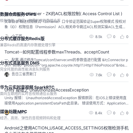
Apache ZooKeeper - ZK的ACL权限控制( Access Control List )
数据仓库服务 DWS
极致性能、稳定、按需扩展的数据仓库
文章目录 概述权限模式（Scheme）口令验证范围验证Super权限模式 授权对
象（ID）权限信息（Permission）ACL相关命令跳过ACL检测实操ACL生成授
权ID方式一 Code方式...
小工匠
8.5k
0
0
分布式缓存服务Redis版
兼容Redis的高速内存数据处理引擎
Tomcat--如何配置线程参数maxThreads、acceptCount
一、配置 通过修改Tomcat/conf/server.xml的参数值进行配置 &lt;Connector p
分布式消息服务 DMS
ort="8080" protocol="org.apache.coyote.http11.Http11NioProtocol"&nbsp;
完全托管的高性能消息队列服务
&nbsp;&nbsp;&nbsp;&nbsp;&nbsp;&nbsp;&nbsp;...
吾日三省贾斯汀
7.6k
0
0
华为云实时音视频 SparkRTC
Unity 报错之 UnauthorizedAccessException
面向互联网的实时音视频通信云服务
Unity 报错： UnauthorizedAccessException 报错原因：在iOS上错误使用直
接使用Application.persistentDataPath此目录。 错误使用方式：Application.p
ersistentDataPath + gameType + “_dRule.txt”，，，此使用方式在Android移
媒体处理 MPC
陈言必行
8.4k
0
0
动端是没有问题的，也许是因...
经济、高效、弹性的音视频转码和处理
Android之使用ACTION_USAGE_ACCESS_SETTINGS权限检测手机