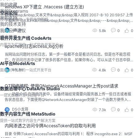
我的收藏
windows XP下建立 .htaccess (建立方法)
我的Programs
空间论坛
新建&nbsp;&nbsp;文本文件&nbsp;&nbsp;填入规则 2007-8-10 20:59:57 上传
我的支持
技术交流阵地，专家坐堂答疑
下载附件 (58.83 KB) 然后&nbsp;&nbsp;文件&nbsp;&nbsp;---&nbsp;&nbsp;
我的技术支持
另存为&nbsp;&nbsp; ...
wh_bn
我的云声建议
5.8k
0
0
退出登录
软件开发生产线 CodeArts
内置华为实践的一站式软件开发平台
apache的日志access_log分析
当网站出问题时分析日志，第一步一般都不会是看访问日志。但是也不能忽视
它，在访问日志中记录了很多的客户信息，如果你有心，可以从这个日志中获
AI平台ModelArts
得很多有用的信息！ 访问日志access_log记录了所有对Web服务器的访问活
wh_bn
面向AI开发者的一站式开发平台
4.8k
0
0
动。&nbsp; 正如其名字所示，访问日志access_log记录了所有对Web服务器的
访问活动。 下面是访问日...
QT网络编程: 使用QNetworkAccessManager上传post请求
数据治理中心 DataArts Studio
一、功能介绍 在项目开发中，设备终端经常需要向服务器上传一些日志或者报
一站式数据开发与治理平台
告状态信息，下面使用QNetworkAccessManager封装了一个函数方便传入要
上传的数据进行上传。 提交的数据格式使用JSON格式，请求方式使用post，
DS小龙哥
7.3k
0
0
代码里没有关联状态槽函数，实际运用里上传的数据量比较小，数据会间断性
数字内容生产线 MetaStudio
重复上传，就没判断成功状态。 二、...
提供一站式数字内容生产解决方案
内网渗透之访问令牌AccessToken的窃取与利用
目录 令牌(Token) AccessToken的窃取与利用 1：程序 incognito.exe 2：MSF