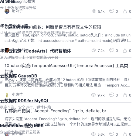
AI Shell
下的incognito模块
云上开发运维效率升级
谢公子
5.1k
0
0
华为云Skills库
C语言access()函数：判断是否具有存取文件的权限
让AI Agent通过自然语言安全高效地管理云资源
相关函数：stat, open, chmod, chown, setuid, setgid头文件：#include &lt;uni
std.h&gt;定义函数：int access(const char * pathname, int mode);函数说明：
access()会检查是否可以读/写某一已存在的文件。 &nbsp; 参数mod...
CodeAllen
7.2k
0
0
华为云码道（CodeArts）代码智能体
深入理解项目上下文的智能编码平台
10hutool实战:TemporalAccessorUtil{TemporalAccessor} 工具类
封装
云数据库 GaussDB
技术活，该赏 点赞再看，养成习惯 12 hutool实战（带你掌握里面的各种工具）
新一代企业级分布式关系型数据库产品
目录 万字博文教你搞懂java源码的日期和时间相关用法 用途：TemporalAcces
sor 工具类封装 使...
小虚竹
9.7k
0
0
云数据库 RDS for MySQL
稳定可靠、安全运行、弹性伸缩
程序解码错误：Accept-Encoding“: “gzip, deflate, br
请求头设置 "Accept-Encoding": "gzip, deflate, br" 1 返回的数据是乱码，无论
设置utf-8、gbk、gb2312都无法解码 一个奇怪的现象是本地测试可以正常解...
MapReduce服务 MRS
企业级大数据集群云服务
彭世瑜
5.6k
0
0