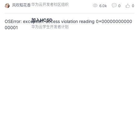
current_dir = os.path.abspath(os.path.dirname(__file__)) print(current_dir) sy
华为云开发者社区组织
风吹稻花香
6.0k
0
0
s.p...
加入HCSD
OSError: exception: access violation reading 0x00000000000
华为云学生开发者计划
00001
File "D:\Users\Administrator\Miniconda3\envs\python36\lib\ctypes\__init__.
py", line 492, in string_at &nbsp; &nbsp; return _string_at(ptr, size) OSError: e
加入HCWD
xception: access violation rea...
华为云女性开发者计划，即将开启
风吹稻花香
10.0k
0
0
鲁班会
OSError: exception: access violation writing and reading
针对核心伙伴开发者的高端组织
OSError: exception: access violation writing 0x0000000000000000 原
因：pFormatCtx 么有分配内存 //pFormatCtx = NULL; //pFormatCtx = avform
高校生态
at_alloc_context(); aviobuffer = (unsigned char *)av_malloc(1...
风吹稻花香
10.9k
0
0
华为云高校开发者项目
查看社区
开发者激励计划
access检查为空函数
做任务领积分，兑换开发者权益
linux 头文件 #include &lt;stdio.h&gt; #include &lt;unistd.h&gt; win头文件； #
include &lt;io.h&gt; char img_name[100] = "ny_night.jpg";//文件名 if(access
案例共创
(img_name, 0)){ ... }
风吹稻花香
7.1k
0
0
CodeArts代码智能体优秀应用开发