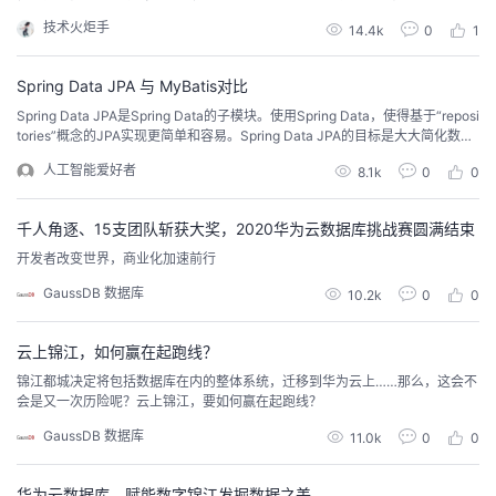
持
建
证
实
的
性表现到底如何呢？
技术火炬手
14.4k
0
1
议
验
收
Spring Data JPA 与 MyBatis对比
Spring Data JPA是Spring Data的子模块。使用Spring Data，使得基于“reposi
藏
tories”概念的JPA实现更简单和容易。Spring Data JPA的目标是大大简化数据
访问层代码的编码。作为使用者，我们只需要编写自己的repository接口，接口
人工智能爱好者
8.1k
0
0
中包含一些个性化的查询方法，Spring Data JPA将自动实现查询方法。JPA默
认使用hiberna...
千人角逐、15支团队斩获大奖，2020华为云数据库挑战赛圆满结束
开发者改变世界，商业化加速前行
GaussDB 数据库
10.2k
0
0
云上锦江，如何赢在起跑线？
锦江都城决定将包括数据库在内的整体系统，迁移到华为云上……那么，这会不
会是又一次历险呢？云上锦江，要如何赢在起跑线？
GaussDB 数据库
11.0k
0
0
华为云数据库，赋能数字锦江发掘数据之美