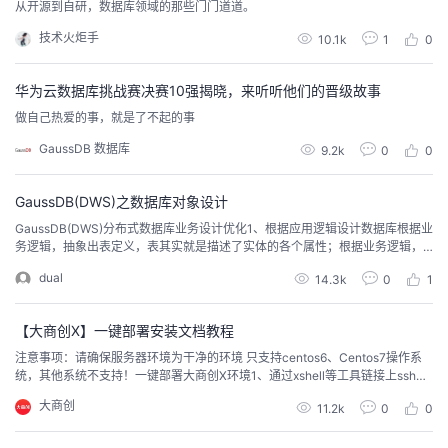
从开源到自研，数据库领域的那些门门道道。
者
技术火炬手
10.1k
1
0
我
华为云数据库挑战赛决赛10强揭晓，来听听他们的晋级故事
做自己热爱的事，就是了不起的事
的
我
GaussDB 数据库
9.2k
0
0
博
的
我
​GaussDB(DWS)之数据库对象设计
客
论
的
我
GaussDB(DWS)分布式数据库业务设计优化1、根据应用逻辑设计数据库根据业
务逻辑，抽象出表定义，表其实就是描述了实体的各个属性；根据业务逻辑，
判断表在数据库中的存储方式；优化表定义和查询语句；2、行存储和列存储的
坛
圈
的
我
dual
14.3k
0
1
特点能够根据数据特征自适应的选择压缩算法，平均压缩比7:1；根据预置的时
间策略对数据自动压缩；压缩数据可通过数据库接口继续访问，压缩过程对应
用透明；压缩数据可直接访问，对业务透...
子
直
的
我
【大商创X】一键部署安装文档教程
注意事项：请确保服务器环境为干净的环境 只支持centos6、Centos7操作系
我
播
活
的
统，其他系统不支持！一键部署大商创X环境1、通过xshell等工具链接上ssh，
执行以下命令即可cd ~ && curl -s https://ecjiayum.ecjia.com/ecjia-cityo2o/s
大商创
11.2k
0
0
hell/installdscmallxphp71.sh | sh2、耐心等待安装，安装完成后记...
我
动
关
的