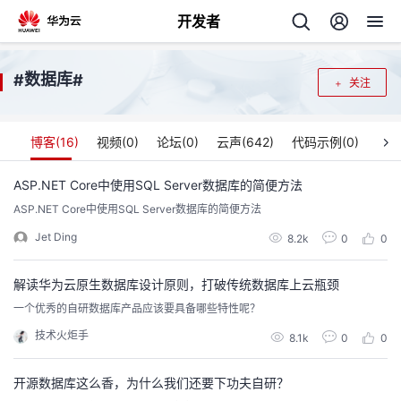
开发者
返
数据库
#
#
关注
回
博客(
16
)
视频(
0
)
论坛(
0
)
云声(
642
)
代码示例(
0
)
ASP.NET Core中使用SQL Server数据库的简便方法
ASP.NET Core中使用SQL Server数据库的简便方法
个
Jet Ding
8.2k
0
0
我
人
解读华为云原生数据库设计原则，打破传统数据库上云瓶颈
的
主
一个优秀的自研数据库产品应该要具备哪些特性呢？
技术火炬手
8.1k
0
0
开
页
开源数据库这么香，为什么我们还要下功夫自研？
发