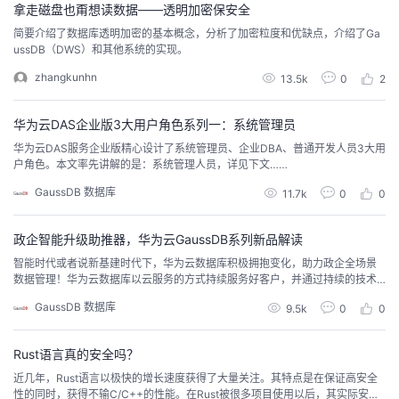
拿走磁盘也甭想读数据——透明加密保安全
我
注
的
开
简要介绍了数据库透明加密的基本概念，分析了加密粒度和优缺点，介绍了Ga
ussDB（DWS）和其他系统的实现。
的
Programs
发
zhangkunhn
13.5k
0
2
支
者
华为云DAS企业版3大用户角色系列一：系统管理员
持
华为云DAS服务企业版精心设计了系统管理员、企业DBA、普通开发人员3大用
学
户角色。本文率先讲解的是：系统管理人员，详见下文……
GaussDB 数据库
我
堂
11.7k
0
0
的
我
我
政企智能升级助推器，华为云GaussDB系列新品解读
智能时代或者说新基建时代下，华为云数据库积极拥抱变化，助力政企全场景
技
的
数据管理！华为云数据库以云服务的方式持续服务好客户，并通过持续的技术
的
我
创新和生态开放的理念，让华为云数据库服务成为企业智能升级的数据库首
GaussDB 数据库
9.5k
0
0
选。
术
云
课
的
我
Rust语言真的安全吗？
支
声
程
认
的
我
近几年，Rust语言以极快的增长速度获得了大量关注。其特点是在保证高安全
性的同时，获得不输C/C++的性能。在Rust被很多项目使用以后，其实际安全