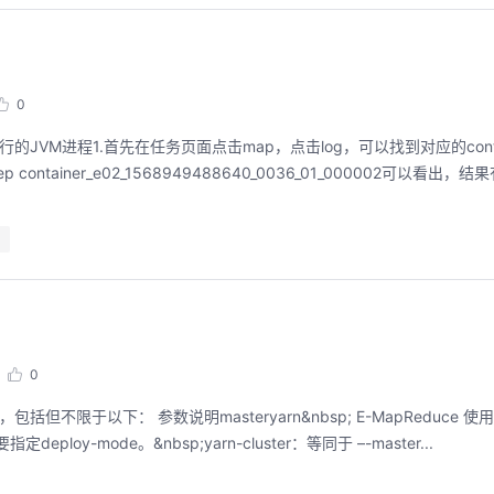
能，并体验业界主流具身模型应用。
回顾中
回顾中
0
的JVM进程1.首先在任务页面点击map，点击log，可以找到对应的contain
 container_e02_1568949488640_0036_01_000002可以看
0
apReduce 使用 Yarn 的模式yarn
要指定deploy-mode。&nbsp;yarn-cluster：等同于 –-master...