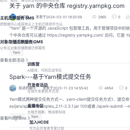
经济、高效、弹性的音视频转码和处理
关于 yarn 的中央仓库 registry.yarnpkg.com
汪子熙
发表于2024-03-01 19:20:59
2965
0
主机迁移服务 SMS
把数据中心或其他云上主机迁移到华为云
“Yarn” 是一个开源的 JavaScript 包管理工具，用于管理项目中的依赖
个中央仓库可以通过 https://registry.yarnpkg.com/ 
对象存储迁移服务 OMS
生态系统中的...
公有云对象存储数据迁移服务
Yarn
查看全部活动
训练营
AI提效，代码实战专区
Spark---基于Yarn模式提交任务
开发者活动
前进的蜗牛
发表于2023-11-23 14:55:42
4654
0
全球开发者技术交流
Yarn模式两种提交任务方式一、yarn-client提交任务方式1、提交命令./spark-sub
直播专区
es/jars/spark-examples_2.11-2.3.1.jar 100或者./spark-submit --ma
大咖齐相聚，畅谈新科技
spark
Yarn
查看Programs
加入HCDE
华为云开发者专家计划