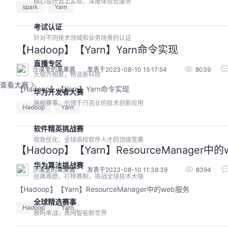
精心设计云上实验，深度体验云服务
spark
Yarn
考试认证
针对不同技术领域和业务场景的认证
【Hadoop】【Yarn】Yarn命令实现
直播专区
沙漠里的果果酱
发表于2023-08-10 15:17:54
8039
大咖齐相聚，畅谈新科技
查看大赛
【Hadoop】【Yarn】Yarn命令实现
华为开发者大赛
旗舰赛事，引领千行百业的技术创新应用
Hadoop
Yarn
软件精英挑战赛
极致优化，全球高校软件人才的顶级竞赛
【Hadoop】【Yarn】ResourceManager中
华为算法挑战赛
沙漠里的果果酱
发表于2023-08-10 11:38:39
8394
经典难题，打榜赛制，挑战全球技术大咖
【Hadoop】【Yarn】ResourceManager中的web服务
全球精选赛事
Hadoop
Yarn
放码来战，勇闯智能新世界