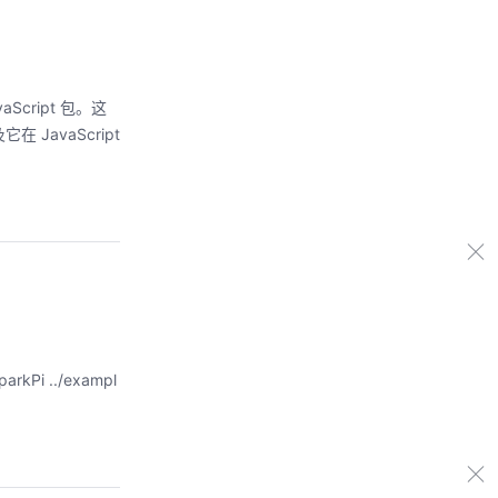
Script 包。这
 JavaScript
kPi ../exampl