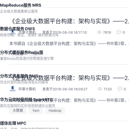
MapReduce服务 MRS
企业级大数据集群云服务
《企业级大数据平台构建：架构与实现》——2.
数据仓库服务 DWS
华章计算机
发表于2019-06-06 16:17:10
7619
0
极致性能、稳定、按需扩展的数据仓库
本书摘自《企业级大数据平台构建：架构与实现》——书中第2章，2.
分布式缓存服务Redis版
大数据
Yarn
兼容Redis的高速内存数据处理引擎
分布式消息服务 DMS
《企业级大数据平台构建：架构与实现》——2.4
完全托管的高性能消息队列服务
华章计算机
发表于2019-06-06 16:09:27
7130
0
华为云实时音视频 SparkRTC
本书摘自《企业级大数据平台构建：架构与实现》——书中第2章，2.
面向互联网的实时音视频通信云服务
大数据
Yarn
Hadoop
媒体处理 MPC