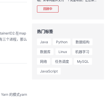
程。从零构建并交付一个完整项目，让您体验
从代码提交到服务上线的“极速”之旅。
回顾中
热门标签
erID2.在map
出，结果有三个进程，那么
Java
Python
数据结构
数据库
Linux
机器学习
网络
任务调度
MySQL
JavaScript