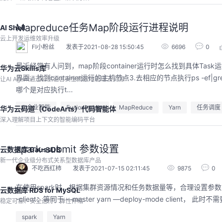
程。从零构建并交付一个完整项目，让您体验
从代码提交到服务上线的“极速”之旅。
回顾中
Mapreduce任务Map阶段运行进程说明
AI Shell
云上开发运维效率升级
FI小粉丝
发表于2021-08-28 15:50:45
6696
0
最近经常有人问到，map阶段container运行时怎么找到具体Task运行
华为云Skills库
界面，找到container运行的主机节点3.去相应的节点执行ps -ef|grep
让AI Agent通过自然语言安全高效地管理云资源
哪个是对应执行t...
EI企业智能
FusionInsight
MapReduce
Yarn
任务调度
华为云码道（CodeArts）代码智能体
深入理解项目上下文的智能编码平台
spark-submit 参数设置
云数据库 GaussDB
新一代企业级分布式关系型数据库产品
不吃西红柿
发表于2021-07-15 02:11:45
9875
0
在使用spark时，根据集群资源情况和任务数据量等，合理设置参数，包括但不限于以下： 参数说明masteryarn&nbsp; E-M
云数据库 RDS for MySQL
-client：等同于 –-master yarn —deploy-mode client， 此时不需
稳定可靠、安全运行、弹性伸缩
spark
Yarn