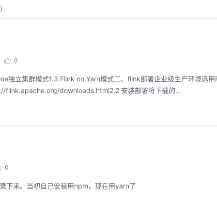
)
0
lone独立集群模式1.3 Flink on Yarn模式二、flink部署企业级生产环境选用Fli
link.apache.org/downloads.html2.2 安装部署将下载的...
聚开发者之力，创具身新未来
用码道，让你的AI
圈
2026/07/23 周四 15:00-17:00
张豪杰/程文/王军/刘新春/黄钦开 /张晓天
0
2026/08/04 周二 19:00-
林华鼎-华为云AI开发者
本次华为云具身智能开发平台CloudRobo培训
题，记录下来。当初自己安装用npm，现在用yarn了
面向具身智能开发者，带您全流程体验机器人
从入门 · 到做AI应用 · 
本体R2C小时级接入、环境重建与轨迹生成仿
程，只教用AI · 零代码
真数据生产、PB级数据管理、数据评测、模型
耀 · 每课人人动手实操
训推、强化学习和Benchmark一键评测等功