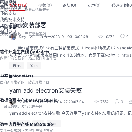
我的收藏
空间活动
博客(
119
)
视频(
0
)
论坛(
0
)
云声(
0
)
代码示例(
0
我的Programs
汇聚精彩活动，热爱从这里开始
我的支持
我的技术支持
Flink安装部署
我的云声建议
空间论坛
退出登录
技术交流阵地，专家坐堂答疑
Smy1121
发表于2023-01-03 10:03:28
19272
0
一、flink部署模式flink有三种部署模式1.1 local本地模式1.2 Sanda
软件开发生产线 CodeArts
部署2.1 选择flink版本使用flink1.13.5版本，官网下载包地址：https://f
内置华为实践的一站式软件开发平台
Flink
Yarn
AI平台ModelArts
面向AI开发者的一站式开发平台
的AI作品三步上朋友
华为云码道Skill实战与极速交付，
yarn add electron安装失败
圈
智能开发全链路实战
数据治理中心 DataArts Studio
空城机
发表于2022-04-27 20:07:04
7552
0
9:00-20:00
2026/07/22 周三 19:00-21:00
一站式数据开发与治理平台
开发者运营负责人
王一男-华为云码道产品规划专家；李炎-华为云码道产品专家；姜浩-华为云HCDG核心组成员
yarn add electron安装失败 今天遇到了yarn安装包失败的问
用 · 到企业级开发。不教编
直播深度解读华为云码道6月产品新特性，从S
零代码、有产出、能带走、可炫
kill市场安装专家技能，带你零距离体验从需
Electron
Git
Yarn
数字内容生产线 MetaStudio
操
求，开发，审查，重构全链路闭环的开发过
提供一站式数字内容生产解决方案