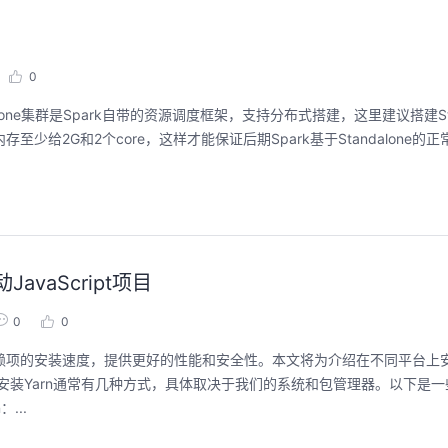
0
neStandalone集群是Spark自带的资源调度框架，支持分布式搭建，这里建议搭建St
存至少给2G和2个core，这样才能保证后期Spark基于Standalone的正
vaScript项目
0
0
加快依赖项的安装速度，提供更好的性能和安全性。本文将为介绍在不同平台上安
nux系统上安装Yarn通常有几种方式，具体取决于我们的系统和包管理器。以下
...