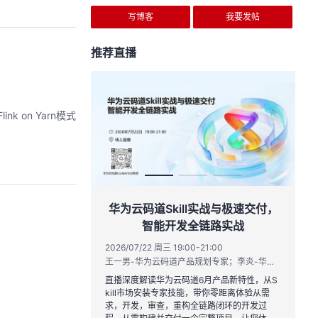
写博客
我要发帖
推荐直播
nk on Yarn模式
作品三步上朋友
华为云码道Skill实战与极速交付，
智能开发全链路实战
20:00
2026/07/22 周三 19:00-21:00
运营负责人
王一男-华为云码道产品规划专家；李炎-华为云码道产品专家；姜浩-华为云HCDG核心组成员
到企业级开发。不教编
直播深度解读华为云码道6月产品新特性，从S
、有产出、能带走、可炫
kill市场安装专家技能，带你零距离体验从需
求，开发，审查，重构全链路闭环的开发过