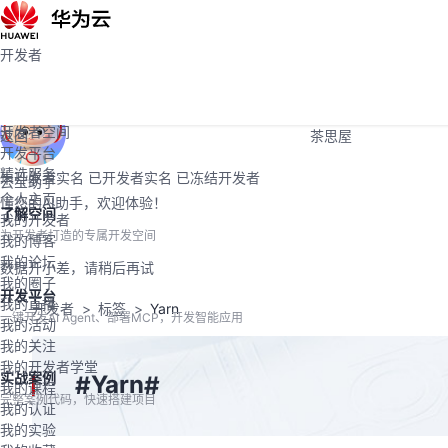
活动
Programs
社区
开发者
开发者
学堂
大赛
开发者空间
支持
开发者空间
返回
茶思屋
开发平台
精选服务
未开发者实名
已开发者实名
已冻结开发者
云宝助手
个人主页
懂您的AI助手，欢迎体验！
了解空间
我的开发者
为开发者打造的专属开发空间
我的博客
我的论坛
数据开小差，请稍后再试
我的圈子
开发平台
我的直播
开发者
标签
Yarn
一键开发AI Agent、部署MCP，开发智能应用
我的活动
我的关注
我的开发者学堂
实战案例
Yarn
#
#
我的课程
完整案例代码，快速搭建项目
我的认证
我的实验