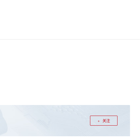
中国站
华为云App
华为云码道
0
文档
0
登录
注册
关注