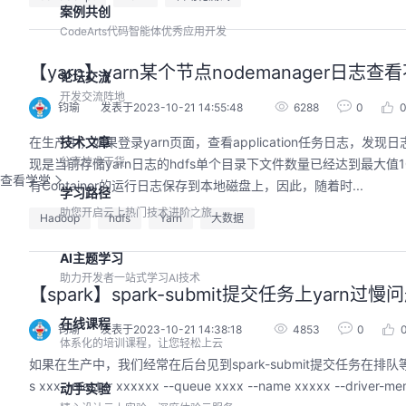
案例共创
CodeArts代码智能体优秀应用开发
【yarn】yarn某个节点nodemanager日
论坛交流
开发交流阵地
钧瑜
发表于2023-10-21 14:55:48
6288
0
在生产中，如果登录yarn页面，查看application任务日志，发
技术文章
分享技术干货
现是当前存储yarn日志的hdfs单个目录下文件数量已经达到最大值104
查看学堂
有Container的运行日志保存到本地磁盘上，因此，随着时...
学习路径
助您开启云上热门技术进阶之旅
Hadoop
hdfs
Yarn
大数据
AI主题学习
助力开发者一站式学习AI技术
【spark】spark-submit提交任务上yarn过
在线课程
钧瑜
发表于2023-10-21 14:38:18
4853
0
体系化的培训课程，让您轻松上云
如果在生产中，我们经常在后台见到spark-submit提交任务在排队等待。
s xxx--master xxxxxx --queue xxxx --name xxxxx --driver-mem
动手实验