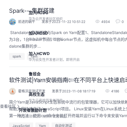
Spark---集群搭建
加入HCDG
华为云开发者社区组织
前进的蜗牛
发表于2023-11-22 10:51:22
4934
0
​ Standalone集群搭建与Spark on Yarn配置1、Standalo
加入HCSD
为3台，1台master节点，2台worker节点，这虚拟机中每台节点的内
华为云学生开发者计划
dalone集群的步...
加入HCWD
spark
Yarn
华为云女性开发者计划，即将开启
鲁班会
软件测试|Yarn安装指南：在不同平台上快速启动Ja
针对核心伙伴开发者的高端组织
霍格沃兹测试开发
发表于2023-11-08 18:17:19
4186
高校生态
华为云高校开发者项目
简介Yarn是JavaScript生态系统中流行的包管理器，它可以
查看社区
帮助大家快速启动JavaScript项目。 Linux安装Yarn在Li
开发者激励计划
第一种方法：使用curl命令安装打开终端并运行以下命令来安装Yarn：
做任务领积分，兑换开发者权益
JavaScript
Yarn
自动化测试