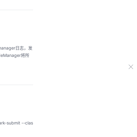
anager日志，发
Manager将所
bmit --clas