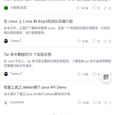
件存储（NAS），可为云上多个弹性云服务器（Elastic Cloud Server，EC
小麦苗DB宝
14.1k
0
0
S），容器（CCE&CCI）、裸金属服务器（BMS）提供共享访问。如图1所
示。图1 访...
在 Linux 上 Lzma 和 Bzip2的对比压缩介绍
在本文中，让我们了解如何使用 lzma，这是一个有效的压缩实用程序，它的压
缩比明显更好，运行速度更快。
Tiamo_T
9.5k
0
0
Tar 命令教程的10 个实际示例
在 Unix 平台上，tar 命令是主要的归档实用程序。了解各种 tar 命令选项将帮助
您掌握归档文件操作。
Tiamo_T
7.6k
0
0
性能工具之JMeter两个Java API Demo
本文演示了通过Java API执行JMeter脚本的示例
退
zuozewei
5.5k
0
1
出
登
录