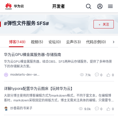
开发者
返
弹性文件服务 SFS
#
#
关注
回
博客(
149
)
视频(
5
)
论坛(
0
)
云声(
53
)
代码示例(
0
)
华为云GPU裸金属服务器-存储指南
华为云GPU裸金属服务器，结合OBS、SFS两种云存储服务，提供了多种场景
个
下的存储解决方案。
modelarts-dev-server
我
7.1k
0
0
人
的
详解typora配置华为云图床【玩转华为云】
主
大部分博主使用的博客编辑方式为markdown格式，不同于富文本，在编辑博
客时，markdown采取固定的排版方式，博主无需关注具体的编辑，只需要专
开
页
注内容创作即可。 下面给大家介绍一下如何使用华为云对象存储OBS配置typor
炒香菇的书呆子
9.0k
0
0
a图床
发