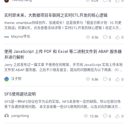
6.0k
0
0
而保证用户在跨设备使用数据时所用数据的一致性。 在正式讲解HarmonyOS
中的分布式文件服务之前,先简单介绍一下相关概念。
实时即未来，大数据项目车联网之实时ETL开发的核心逻辑
theme: smartblue持续创作，加速成长！这是我参与「掘金日新计划 · 10 月更
文挑战」的第6天，点击查看活动详情 1 实时ETL开发的核心逻辑 1 自定义方法
解析json数据读取kafka数据后，对原始数据解析，筛选出解析成功的数据，并
Maynor学长
6.5k
0
0
把数据转换对象，便于后续逻辑操作。自定义解析json数据为对象：//TODO
7）将json字符串解析成对象SingleOutputStr...
使用 JavaScript 上传 PDF 和 Excel 等二进制文件到 ABAP 服务器
并进行解析
Jerry 之前发布过一篇文章 不使用任何框架，手写纯 JavaScript 实现上传本地
文件到 ABAP 服务器，之后不少朋友留言，提出的问题概括为以下两类：(1) 客
户端通过 multipart/form-data 格式发送的数据，ABAP 端除了像 Jerry 文章采
汪子熙
6.8k
0
0
取字符串解析这种比较繁琐的方式处理外，还有其他方法吗？(2) 能否上传二进
制文件比如 Excel 到 ABAP 并进行解...
SFS使用避坑说明
SFS是一种NFS协议在华为云的实现。NFS本身有一定的缺陷，所以在部分场
景下会遇到使用问题。 本文会收集一些SFS使用的问题，以及对应的解决方
案。
yangzilong
13.6k
0
0