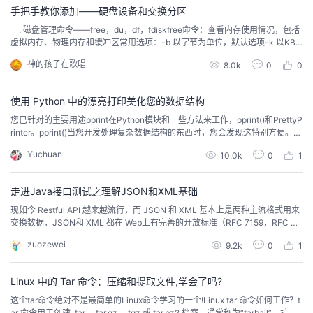
手把手教你添加——硬盘设备和交换分区
者
一. 磁盘管理命令——free，du，df，fdiskfree命令：查看内存使用情况，包括
虚拟内存、物理内存和缓冲区常用选项：-b 以字节为单位，默认选项-k 以KB
为单位-m 以MB为单位du命令：显示目录中文件的空间大小命令格式：du [参
我
神的孩子在歌唱
8.0k
0
0
数] [路径名]常用选项：-m 以MB为单位，统计文件的容量 （默认为KB）实
例：#du /etc 显示/etc下文件的容量df命令：统计分区的使用...
的
我
使用 Python 中的漂亮打印美化您的数据结构
您已针对的主要用途pprint在Python模块和一些方法来工作，pprint()和PrettyP
博
的
我
rinter。pprint()当您开发处理复杂数据结构的东西时，您会发现这特别方便。也
许您正在开发一个使用不熟悉的 API 的应用程序。也许您有一个充满深度嵌套
Yuchuan
10.0k
0
1
JSON 文件的数据仓库。这些都是pprint可以派上用场的情况。
客
论
的
我
走进Java接口测试之理解JSON和XML基础
坛
圈
的
我
现如今 Restful API 越来越流行，而 JSON 和 XML 基本上是两种主流格式用来
交换数据，JSON和 XML 都在 Web上有完善的开放标准（RFC 7159，RFC 48
子
直
的
我
25），本文将带着大家来了解下这个两种数据格式。
zuozewei
9.2k
0
1
我
播
活
的
Linux 中的 Tar 命令：压缩和提取文件,学会了吗?
我
动
关
的
这个tar命令绝对不是最简单的Linux命令学习的一个!Linux tar 命令如何工作？t
ar 命令用于创建 .tar、.tar.gz、.tgz 或 tar.bz2 档案，通常称为“tarball”。扩展