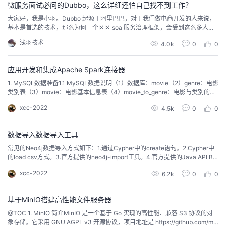
微服务面试必问的Dubbo，这么详细还怕自己找不到工作？
​大家好，我是小羽。Dubbo 起源于阿里巴巴，对于我们做电商开发的人来说，
基本是首选的技术，那么为何一个区区 soa 服务治理框架，会受到这么多人的
青睐呢？今天就跟着小羽一起看看这个微服务框架之一的 Dubbo 的详细解读
浅羽技术
4.0k
0
0
吧。前言互联网的不断发展，网站应用的规模不断扩大，常规的垂直应用架构
已无法应对。服务化的进一步发展，服务越来越多，服务之间的调用和依赖关
系也越来越复杂，诞生了面向服务的架...
应用开发和集成Apache Spark连接器
1. MySQL数据准备1.1 MySQL数据说明（1）数据库：movie（2）genre：电影
类别表（3）movie：电影基本信息表（4）movie_to_genre：电影与类别的对
应关系 【电影id == 类别id】（5）person：演员基本信息表（6）person_to_
xcc-2022
4.5k
0
0
movie：演员与电影对应的关系【演员id == 电影id】1.2 MySQL数据脚本语句
数据sql脚本下面提供了...
数据导入数据导入工具
常见的Neo4j数据导入方式如下：1.通过Cypher中的create语句。2.Cypher中
的load csv方式。3.官方提供的neo4j-import工具。4.官方提供的Java API Bat
chInserter。5.batch-import 工具。6.neo4j-apocload.csv +apoc.load.relatio
xcc-2022
6.2k
0
0
nship。其各自使用对比如下图(网上)：现就LOAD C...
基于MinIO搭建高性能文件服务器
@TOC 1. MinIO 简介MinIO 是一个基于 Go 实现的高性能、兼容 S3 协议的对
象存储。它采用 GNU AGPL v3 开源协议，项目地址是 https://github.com/min