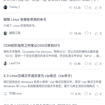
名 .tar.gz 和 .tgz 用于识别使用 gzip 压缩生成的档案，以减少档案的大小。 扩
我
注
的
开
Tiamo_T
13.2k
0
0
展名为 .tar.bz2 的档案是使用 bzip2 压缩生成的。Linux 发行版提供 ta...
的
Programs
发
聊聊 Linux 有哪些常用的命令
介绍了 Linux 的常用命令。
支
者
烟雨江南
18.4k
1
0
持
学
CDM初阶指导之阿里云OSS迁移到SFS
我
堂
弹性文件服务（Scalable File Service，简称SFS）可以为您的弹性云服务器
（ECS）提供一个完全托管的共享文件存储，符合标准文件协议（NFS），能
够弹性伸缩至PB规模，具备可扩展的性能，为海量数据、高带宽型应用提供有
的
我
我
Leef724
13.8k
0
0
力支持。迁移原理CDM支持将第三方云上对象存储的数据直接迁移到华为云SF
S，无需中转和写代码，实现数据直传。这里以迁移阿里云OSS的文件到华为云
SFS为例介绍迁...
技
的
的
我
4.3 Linux压缩文件或目录为.zip格式（zip命令）
我们经常会在 Windows 系统上使用 “.zip”格式压缩文件，其实“.zip”格式文件是
术
云
课
的
我
Windows 和 Linux 系统都通用的压缩文件类型，属于几种主流的压缩格式（zi
p、rar等）之一，是一种相当简单的分别压缩每个文件的存储格式，本节要讲的
开源Linux
6.7k
0
0
zip 命令，类似于 Windows 系统中的 winzip 压缩程序，其基本格式如下：[roo
支
声
程
认
的
我
t@localhost ~]#zip [...