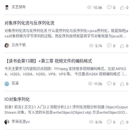
io/minio，官网是 https://min.io。它适合存储海量的非结构化的数据，例如说
文艺倾年
10.9k
0
0
图片、音频、视频等常见文件，备份数据、容器、虚拟机镜像等等，小到 1 K
B，大到 5 TB 都可以...
对象序列化流与反序列化流
对象序列化流与反序列化流 什么是序列化与反序列化=java序列化，就是指吧ja
va对象转换为字节序列的过程。而反序列自然就是将字节对象恢复为java对
象。==这样做的意义在哪呢？对象进行序列化，会转换为字节流，这样在网络
兰舟千帆
5.7k
0
0
上传输，或者是进行保存为本地文件都是非常方便的。反序列很明显就是进行
对象的重构。其实你可以和通信联系在一起。==网络上的文本，图片，视频，
音频都是通过二进制进行传输的，我们...
【读书会第13期】+第三章 视频文件的编码格式
今天主要学习内容知识点回顾：FFmpeg 支持很多视频编码格式，比如 MPEG
4、H263、H264、H265、VP8、VP9 等。 今日重点H264 视频编码格式（H2
64 的码率控制、H264 的I帧类型、H264 的P帧类型、H264 的B帧类型、H26
花溪
11.5k
0
0
4 帧参考关系）视频压缩中，每帧代表一幅静止的图像。而在实际压缩时，会
采取各种算法减少数据的容量，其中IPB（I>P>B ）就是最常见...
IO对象序列化
目录1 前言2 正文2.1 入门2.2 流程分析2.2.1 序列化流程分析创建 ObjectOutput
Stream 对象，写入流的头信息writeObject(Object obj) 方法writeObject0(Obj
ect obj, boolean unshared) 方法writeOrdinaryObject(Object obj, ObjectStre
学海无涯yc
9.7k
0
0
amClass desc, b...