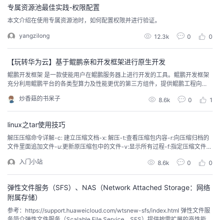
专属资源池最佳实践-权限配置
本文介绍在使用专属资源池时，如何配置权限并进行验证。
yangzilong
12.3k
0
0
【玩转华为云】基于鲲鹏亲和开发框架进行原生开发
鲲鹏开发框架 是一款使能用户在鲲鹏服务器上进行开发的工具。鲲鹏开发框架
充分利用鲲鹏平台的各类型算力及性能更优的第三方组件，提供鲲鹏工程向
导、启发式编程、代码亲和检查等能力，一键引入鲲鹏加速库、快速构建鲲鹏
炒香菇的书呆子
8.6k
0
1
应用软件框架，帮助开发者更便捷地开发鲲鹏应用，使能开发者高效创新。
linux之tar使用技巧
解压压缩命令详解-c: 建立压缩文档-x: 解压-t:查看压缩包内容-r:向压缩归档的
文件里面追加文件-u:更新原压缩包中的文件-v:显示所有过程-f:指定压缩文件-
C:切换到指定目录-p:解压文件权限信息(默认只为超级用户服务)-N:只保存比 D
入门小站
8.6k
0
0
ATE-OR-FILE 更新的文件–exclude=PATTERN排除以 PATTERN 指定的文件–r
emove-files 在添加文...
弹性文件服务（SFS）、NAS（Network Attached Storage：网络
附属存储）
参考：https://support.huaweicloud.com/wtsnew-sfs/index.html 弹性文件服
务简介弹性文件服务（Scalable File Service，SFS）提供按需扩展的高性能文