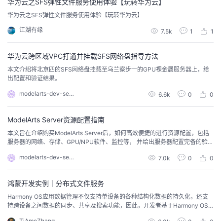
华为云之SFS弹性文件服务使用体验【玩转华为云】
持
建
证
实
的
华为云之SFS弹性文件服务使用体验【玩转华为云】
议
验
收
江湖有缘
7.5k
1
1
藏
华为云跨区域VPC打通并挂载SFS网络盘指导方法
本文介绍将北京四的SFS网络盘挂载至乌兰察步一的GPU裸金属服务器上，给
出配置和验证结果。
modelarts-dev-server
6.6k
0
0
ModelArts Server资源配置指南
本文旨在介绍购买ModelArts Server后，如何高效便捷的进行资源配置，包括
服务器的网络、存储、GPU/NPU软件、监控等， 并给出服务器配置完备的验证
指南。
modelarts-dev-server
7.0k
0
0
鸿蒙开发实例｜分布式文件服务
Harmony OS应用数据管理不仅支持单设备的各种结构化数据的持久化，还支
持跨设备之间数据的同步、共享及搜索功能，因此，开发者基于Harmony OS
应用数据管理功能，能实现应用程序数据在不同终端设备之间的无缝衔接，从
TiAmoZhang