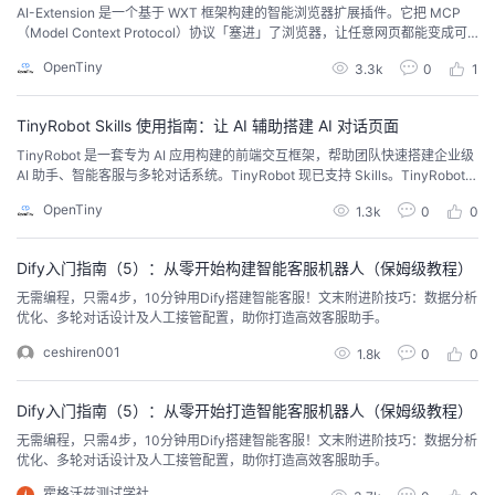
AI-Extension 是一个基于 WXT 框架构建的智能浏览器扩展插件。它把 MCP
（Model Context Protocol）协议「塞进」了浏览器，让任意网页都能变成可
被 AI 智能体操控的应用；同时内置 Skills 技能系统，通过一个 SKILL.md 文件
OpenTiny
3.3k
0
1
即可为 AI 定义专业角色，让它自动识别意图、以领域专家身份响应。
TinyRobot Skills 使用指南：让 AI 辅助搭建 AI 对话页面
TinyRobot 是一套专为 AI 应用构建的前端交互框架，帮助团队快速搭建企业级
AI 助手、智能客服与多轮对话系统。TinyRobot 现已支持 Skills。TinyRobot S
kill 用于指导用户使用 TinyRobot 组件库来构建 AI 聊天界面，可以帮助你：组
OpenTiny
1.3k
0
0
件使用 - 使用 Bubble、Sender、Prompts 等组件构建聊天 UI项目配置 - 项目
初始化、主题配...
Dify入门指南（5）：从零开始构建智能客服机器人（保姆级教程）
无需编程，只需4步，10分钟用Dify搭建智能客服！文末附进阶技巧：数据分析
优化、多轮对话设计及人工接管配置，助你打造高效客服助手。
ceshiren001
1.8k
0
0
Dify入门指南（5）：从零开始打造智能客服机器人（保姆级教程）
无需编程，只需4步，10分钟用Dify搭建智能客服！文末附进阶技巧：数据分析
优化、多轮对话设计及人工接管配置，助你打造高效客服助手。
霍格沃兹测试学社