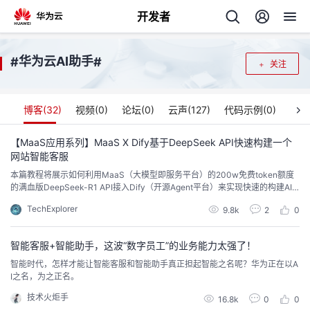
开发者
返
华为云AI助手
#
#
关注
回
博客(
32
)
视频(
0
)
论坛(
0
)
云声(
127
)
代码示例(
0
)
【MaaS应用系列】MaaS X Dify基于DeepSeek API快速构建一个
网站智能客服
个
本篇教程将展示如何利用MaaS（大模型即服务平台）的200w免费token额度
的满血版DeepSeek-R1 API接入Dify（开源Agent平台）来实现快速的构建AI
我
人
对话机器人并嵌入在网页页面中。
TechExplorer
9.8k
2
0
的
主
智能客服+智能助手，这波“数字员工”的业务能力太强了！
智能时代，怎样才能让智能客服和智能助手真正担起智能之名呢？华为正在以A
开
页
I之名，为之正名。
技术火炬手
发
16.8k
0
0