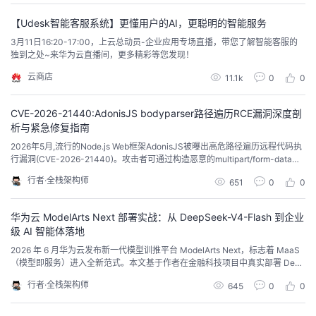
转换为文本的技术。语音识别的基本原理是将语音信号分解为一系列短时频
谱，然后对每个时刻的频谱进行特征提取和分类。语音识别...
【Udesk智能客服系统】更懂用户的AI，更聪明的智能服务
3月11日16:20-17:00，上云总动员-企业应用专场直播，带您了解智能客服的
独到之处~来华为云直播间，更多精彩等您发现！
云商店
11.1k
0
0
CVE-2026-21440:AdonisJS bodyparser路径遍历RCE漏洞深度剖
析与紧急修复指南
2026年5月,流行的Node.js Web框架AdonisJS被曝出高危路径遍历远程代码执
行漏洞(CVE-2026-21440)。攻击者可通过构造恶意的multipart/form-data请
求,利用bodyparser中间件的文件上传处理缺陷,突破沙箱限制访问任意文件系
行者·全栈架构师
651
0
0
统,最终实现远程代码执行。
华为云 ModelArts Next 部署实战：从 DeepSeek-V4-Flash 到企业
级 AI 智能体落地
2026 年 6 月华为云发布新一代模型训推平台 ModelArts Next，标志着 MaaS
（模型即服务）进入全新范式。本文基于作者在金融科技项目中真实部署 Deep
Seek-V4-Flash 模型的全过程，系统讲解 ModelArts Next 的四大核心能力（R
行者·全栈架构师
645
0
0
LaaS、机密推理、模型路由、模型矩阵），并给出从 OBS 数据准备、模型部
署、API 调用到成本优化的完整实战路径。