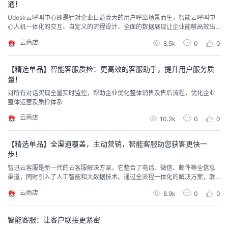
通！
持
建
证
实
的
Udesk云呼叫中心即是针对企业日益庞大的用户呼出场景而生，智能云呼叫中
心人机一体化的交互、自定义的流程设计、全面的数据展现让企业能够高效出
议
验
收
色的完成客户沟通
云商店
8.5k
0
0
藏
【精选单品】智能客服质检：更高效的客服助手，提升用户服务质
量！
对所有对话实现全量实时监控，帮助企业优化整体销售及售后流程，优化企业
整体运营及质检体系
云商店
10.2k
0
0
【精选单品】全渠道覆盖，主动营销，智能客服助您获客更快一
步！
智迅云客服是新一代的云客服解决方案，它整合了电话、微信、邮件等全信息
渠道，同时引入了人工智能和大数据技术。通过全流程一体化的解决方案，联
合华为云通信电信级语音系统，打造全信息渠道的智能客服解决方案。
云商店
8.9k
0
0
智能客服：让客户联接更紧密