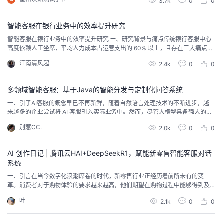
3.7k
0
0
智能客服在银行业务中的效率提升研究
智能客服在银行业务中的效率提升研究 一、研究背景与痛点传统银行客服中心
高度依赖人工坐席，平均人力成本占运营支出的 60% 以上，且存在三大痛点：
接通率瓶颈：高峰期排队时长 > 8 分钟，客户满意度（CSAT）跌破 70%。知
江南清风起
2.4k
0
0
识更新滞后：新产品上线后，人工坐席平均需要 5–7 天才能熟练掌握。运营可
观测性差：质检覆盖率不足 3%，无法及时发现话术风险。在 AI 技术快速迭代
的当下，基于大模型...
多领域智能客服：基于Java的智能分发与定制化问答系统
一、引子AI客服的概念早已不再新鲜，随着自然语言处理技术的不断进步，越
来越多的企业尝试将 AI 客服引入实际业务中。然而，尽管大模型具备强大的语
言理解能力，受限于业务场景的复杂性和大模型自身的局限性，AI 客服在许多
别惹CC.
2.0k
0
0
企业中的应用落地效果并不理想。尤其是在面对多领域、多场景的客户需求
时，单一的 AI 模型往往难以提供精准且符合上下文的回答，进而影响了用户体
验和企业的运营效率。 二、业务梳理业...
AI 创作日记 | 腾讯云HAI+DeepSeekR1，赋能新零售智能客服对话
系统
一、引言在当今数字化浪潮席卷的时代，新零售行业正经历着前所未有的变
革。消费者对于购物体验的要求越来越高，他们期望在购物过程中能够得到及
时、准确、个性化的服务。智能客服对话系统作为新零售企业与消费者沟通的
叶一一
2.1k
0
0
重要桥梁，其性能和效率直接影响着客户满意度和企业的竞争力。腾讯云高性
能应用服务 HAI 的出现，为新零售智能客服对话系统的发展带来了新的机遇。
HAI 提供了强大的计算能力和高效的资源管理，能够...