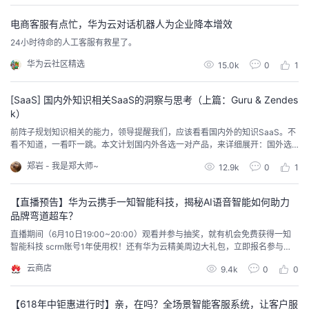
者
电商客服有点忙，华为云对话机器人为企业降本增效
24小时待命的人工客服有救星了。
我
华为云社区精选
15.0k
0
1
的
我
[SaaS] 国内外知识相关SaaS的洞察与思考（上篇：Guru & Zendes
k）
博
的
我
前阵子规划知识相关的能力，领导提醒我们，应该看看国内外的知识SaaS。不
看不知道，一看吓一跳。本文计划国内外各选一对产品，来详细展开：国外选G
客
论
的
我
uru & Zendesk，国内选语雀 & 网易七鱼+Udesk。过程中看过的一些大大小小
郑岩 - 我是郑大师~
12.9k
0
1
的产品，确实能力各有千秋，但基本类似，选TOP SaaS代表性是足够的。
坛
圈
的
我
【直播预告】华为云携手一知智能科技，揭秘AI语音智能如何助力
品牌弯道超车？
子
直
的
我
直播期间（6月10日19:00~20:00）观看并参与抽奖，就有机会免费获得一知
智能科技 scrm账号1年使用权！还有华为云精美周边大礼包，立即报名参与
我
播
活
的
吧！
云商店
9.4k
0
0
我
动
关
的
【618年中钜惠进行时】亲，在吗？全场景智能客服系统，让客户服