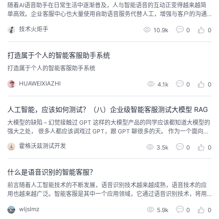
随着AI语音助手在日常生活中逐渐普及，人与智能语音的互动正变得越来越简
单高效。企业客服中心也大量使用自助语音服务代替人工，增强与客户的沟通
和交流。未来，随着AI生态系统不断完善，智能客服必将带来更多的价值。
技术火炬手
10.9k
0
0
打造属于个人的智能客服助手系统
打造属于个人的智能客服助手系统
HUAWEIXIAZHI
4.1k
0
0
人工智能，应该如何测试？（八）企业级智能客服测试大模型 RAG
大模型的缺陷 – 幻觉接触过 GPT 这样的大模型产品的同学应该都知道大模型的
强大之处， 很多人都应该调戏过 GPT，跟 GPT 聊很多的天。 作为一个面向大
众的对话机器人，GPT 明显是鹤立鸡群，在世界范围内还没有看到有能跟 GPT
霍格沃兹测试开发
3.5k
0
0
扳手腕的存在。 也许很多人都认为 GPT 是非常强大的对话机器人了， 它学时
丰富，什么领域内的问题都能回答。但其实就如我上一篇帖子中说道的， 虽然
这种大模型...
什么是语音识别的智能客服？
前言随着人工智能技术的不断发展，语音识别技术越来越成熟，语音技术的应
用也越来越广泛。智能客服是其中一个应用领域，它通过语音识别技术，将用
户的语音输入转换为文本，并通过自然语言处理技术，解决用户的问题。本文
wljslmz
5.9k
0
0
将详细介绍语音识别的智能客服。 语音识别的基本原理语音识别是将语音信号