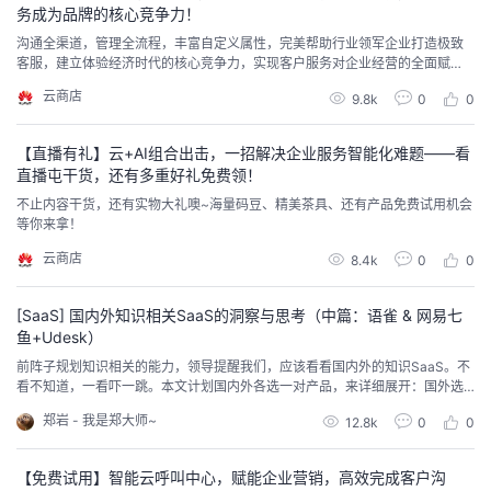
务成为品牌的核心竞争力！
我
注
的
开
沟通全渠道，管理全流程，丰富自定义属性，完美帮助行业领军企业打造极致
客服，建立体验经济时代的核心竞争力，实现客户服务对企业经营的全面赋
的
Programs
发
能！
云商店
9.8k
0
0
支
者
【直播有礼】云+AI组合出击，一招解决企业服务智能化难题——看
直播屯干货，还有多重好礼免费领！
持
学
不止内容干货，还有实物大礼噢~海量码豆、精美茶具、还有产品免费试用机会
等你来拿！
我
堂
云商店
8.4k
0
0
的
我
我
[SaaS] 国内外知识相关SaaS的洞察与思考（中篇：语雀 & 网易七
鱼+Udesk）
技
的
的
我
前阵子规划知识相关的能力，领导提醒我们，应该看看国内外的知识SaaS。不
看不知道，一看吓一跳。本文计划国内外各选一对产品，来详细展开：国外选G
术
云
课
的
我
uru & Zendesk，国内选语雀 & 网易七鱼+Udesk。过程中看过的一些大大小小
郑岩 - 我是郑大师~
12.8k
0
0
的产品，确实能力各有千秋，但基本类似，选TOP SaaS代表性是足够的。
支
声
程
认
的
我
【免费试用】智能云呼叫中心，赋能企业营销，高效完成客户沟