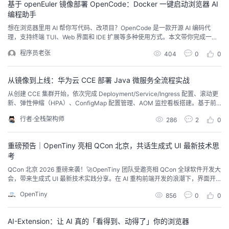
基于 openEuler 镜像部署 OpenCode：Docker 一键启动浏览器 AI
编程助手
想在浏览器里用 AI 帮你写代码、改项目？OpenCode 是一款开源 AI 编码代
理，支持终端 TUI、Web 界面和 IDE 扩展等多种使用方式。本文带你完成一次
完整的 OpenCode Docker 部署：从环境准备到在浏览器里用自然语言生成第
程序员老张
404
0
0
一个 hello-world 主页，全程约 10 分钟，零基础可跟做。
从镜像到上线：华为云 CCE 部署 Java 微服务全流程实战
从创建 CCE 集群开始，依次完成 Deployment/Service/Ingress 配置、滚动更
新、弹性伸缩（HPA）、ConfigMap 配置管理、AOM 监控看板搭建。基于前3
篇产出的镜像，上线运行完整的 Java 微服务。包含 4 组 Deployment 模板和
行者·全栈架构师
286
2
0
3 个部署踩坑记录。
重磅预告｜OpenTiny 亮相 QCon 北京，共话生成式 UI 最新技术思
考
QCon 北京 2026 重磅来袭！🚀OpenTiny 团队受邀亮相 QCon 全球软件开发大
会，带来生成式 UI 最新技术实践分享。在 AI 重构前端开发的浪潮下，界面开
发正从 “手写组件” 走向 “自然语言生成”。但模型生成的界面往往难以落地：交
OpenTiny
856
0
0
互不完整、业务逻辑缺失、无法对接真实后端与工具生态……本次分享，OpenT
iny 团队林瑞虹老师将聚焦 GenUI SDK 这套面向生成式 U...
AI-Extension：让 AI 真的「看得到、动得了」你的浏览器