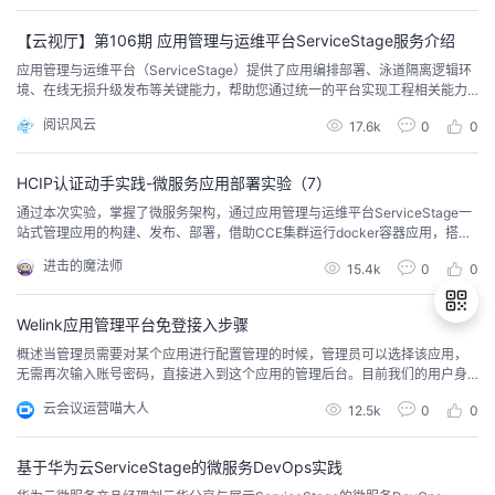
【云视厅】第106期 应用管理与运维平台ServiceStage服务介绍
应用管理与运维平台（ServiceStage）提供了应用编排部署、泳道隔离逻辑环
境、在线无损升级发布等关键能力，帮助您通过统一的平台实现工程相关能力
的复用。
阅识风云
17.6k
0
0
HCIP认证动手实践-微服务应用部署实验（7）
通过本次实验，掌握了微服务架构，通过应用管理与运维平台ServiceStage一
站式管理应用的构建、发布、部署，借助CCE集群运行docker容器应用，搭建
支持天气预报、紫外线和天气湿度展示等功能的微服务网站。
进击的魔法师
15.4k
0
0
Welink应用管理平台免登接入步骤
概述当管理员需要对某个应用进行配置管理的时候，管理员可以选择该应用，
无需再次输入账号密码，直接进入到这个应用的管理后台。目前我们的用户身
退
份验证与授权系统采用的是被业界各大开放平台所采纳的OAuth2.0标准协议，
云会议运营喵大人
12.5k
0
0
出
想了解更多 OAuth2.0 的技术说明可参看官方网站。OAuth2.0接入步骤一、应
用注册（获取client_id和client_secret）所有要接入WeLink后台的We码小...
登
录
基于华为云ServiceStage的微服务DevOps实践