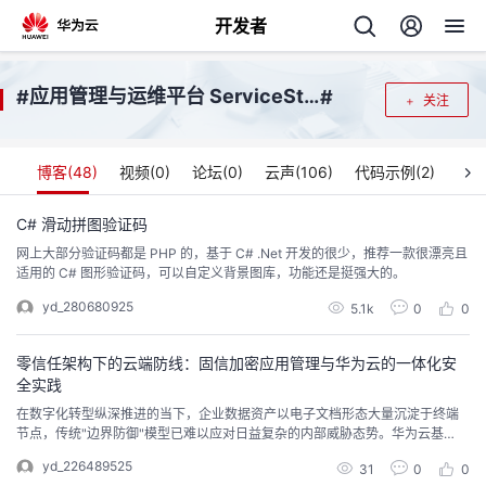
开发者
返
应用管理与运维平台 ServiceStage
#
#
关注
回
博客(
48
)
视频(
0
)
论坛(
0
)
云声(
106
)
代码示例(
2
)
C# 滑动拼图验证码
网上大部分验证码都是 PHP 的，基于 C# .Net 开发的很少，推荐一款很漂亮且
个
适用的 C# 图形验证码，可以自定义背景图库，功能还是挺强大的。
yd_280680925
我
5.1k
0
0
人
我
零信任架构下的云端防线：固信加密应用管理与华为云的一体化安
的
主
全实践
我
在数字化转型纵深推进的当下，企业数据资产以电子文档形态大量沉淀于终端
的
开
页
节点，传统"边界防御"模型已难以应对日益复杂的内部威胁态势。华为云基
于"持续验证、动态授权、全局防御"的零信任核心原则，构建七层纵深防御体
我
的
yd_226489525
开
发
31
0
0
系；固信软件则以驱动级透明加密技术，实现数据全生命周期的密态流转。二