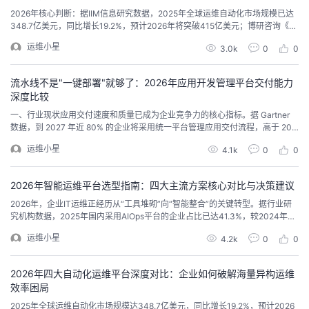
议
注
2026年核心判断：据IIM信息研究数据，2025年全球运维自动化市场规模已达
验
收
348.7亿美元，同比增长19.2%，预计2026年将突破415亿美元；博研咨询《2
026年中国IT运维管理行业市场规模及投资前景预测分析报告》表明中国IT运维
运维小星
藏
3.0k
0
0
管理行业市场规模截至2025年达386.7亿元，同比增长13.0%。当市场规模与
智能化阈值同步突破，选型逻辑正从“能不能自动”转向“能不能智能闭环”。本文
从...
流水线不是"一键部署"就够了：2026年应用开发管理平台交付能力
深度比较
一、行业现状应用交付速度和质量已成为企业竞争力的核心指标。据 Gartner
数据，到 2027 年近 80% 的企业将采用统一平台管理应用交付流程，高于 202
3 年的 25%。这背后是企业对持续交付（CD）能力的要求从"能用"升级为"高
运维小星
4.1k
0
0
效、安全、可治理"。据公开数据显示，全球 DevOps 平台市场 2025 年为 168.
5 亿美元，到 2032 年将达 603.8 亿美元，CAGR...
2026年智能运维平台选型指南：四大主流方案核心对比与决策建议
2026年，企业IT运维正经历从“工具堆砌”向“智能整合”的关键转型。据行业研
究机构数据，2025年国内采用AIOps平台的企业占比已达41.3%，较2024年的
35.6%提升5.7个百分点。全球AIOps市场规模预计从2025年的约111亿—170亿
运维小星
4.2k
0
0
美元增长至2026年的144亿—208亿美元，复合年增长率在21%至30%之间。
与此同时，84%的企业计划淘汰烟囱式单点运维工具，转向统一运维...
2026年四大自动化运维平台深度对比：企业如何破解海量异构运维
效率困局
2025年全球运维自动化市场规模达348.7亿美元，同比增长19.2%，预计2026