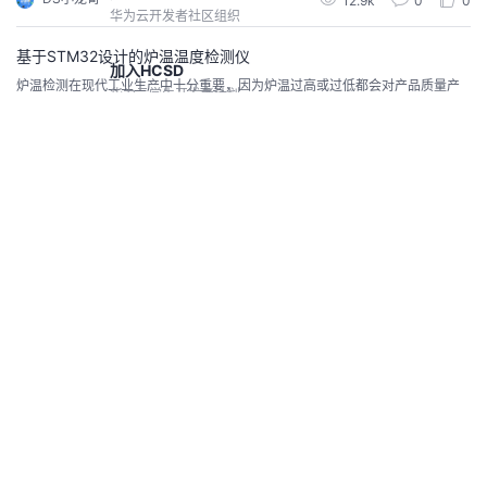
12.9k
0
0
温度传感器的数据，并通过数码管将温度值进行显示。
华为云开发者社区组织
基于STM32设计的炉温温度检测仪
加入HCSD
炉温检测在现代工业生产中十分重要，因为炉温过高或过低都会对产品质量产
华为云学生开发者计划
生影响，甚至影响工厂的正常运作。因此，设计一款能够精准测量炉温并显示
结果的检测仪器具有很大的实用价值。 本项目采用了STM32F103C8T6作为主
DS小龙哥
5.1k
0
0
控芯片，该芯片拥有丰富的外设和性能较好的计算能力，能够满足该项目对计
加入HCWD
算和控制的需求。同时，铂电阻PT100作为测温传感器，能够提供更加精准的
华为云女性开发者计划，即将开启
温度测量结果。
基于CC2530设计智慧农业控制系统
智慧农业是近年来发展迅速的领域，其目的是利用先进的传感技术、物联网技
鲁班会
术和云计算技术等，实现自动化、智能化的农业生产管理，并提高农业生产效
针对核心伙伴开发者的高端组织
率和质量。本文基于CC2530设计了一种智慧农业控制系统，采用DHT11模
DS小龙哥
5.8k
0
0
块、BH1750模块和土壤湿度传感器等传感器，通过串口协议将采集的数据上传
给上位机显示。
高校生态
华为云高校开发者项目
C语言代码封装MQTT协议报文，了解MQTT协议通信过程
查看社区
开发者激励计划
MQTT是一种轻量级的通信协议，适用于物联网（IoT）和低带宽网络环境。它
基于一种“发布/订阅”模式，其中设备发送数据（也称为 “发布”）到经纪人（称
做任务领积分，兑换开发者权益
为MQTT代理），这些数据被存储，并在需要时被转发给订阅者。这种方式简
DS小龙哥
7.0k
0
0
化了网络管理，允许多个设备在不同的网络条件下进行通信（包括延迟和带宽
案例共创
限制），并支持实时数据更新。它是开放的，可免费使用并易于实施。
CodeArts代码智能体优秀应用开发
重大公开！！利用C与STM32开发智能变电站控制系统