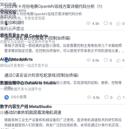
后门的通用性。 1.7.1 通...
我的收藏
2022年十月份电赛OpenMV巡线方案详细代码分析（1）
我的Programs
空间论坛
2022年十月份电赛OpenMV巡线方案详细代码分析
我的支持
技术交流阵地，专家坐堂答疑
我的技术支持
风正豪
4.5k
0
0
我的云声建议
退出登录
软件开发生产线 CodeArts
通过C语言设计的推箱子(控制台终端)
内置华为实践的一站式软件开发平台
推箱子游戏是一款经典的益智小游戏，玩家需要控制主角角色将几个木箱按照
要求推到指定位置。在控制台终端中，可以使用字符来表示不同的游戏元素，
例如 '#' 表示墙壁， ' ' 表示空地， '$' 表示木箱， '@' 表示主角角色， '+' 表示
AI平台ModelArts
DS小龙哥
6.5k
0
0
完成任务的目标位置。
面向AI开发者的一站式开发平台
通过C语言设计的贪吃蛇游戏(控制台终端)
数据治理中心 DataArts Studio
当前通过控制台终端实现一个贪吃蛇小游戏，实现游戏的绘制、更新、控制等
功能。
一站式数据开发与治理平台
DS小龙哥
6.5k
0
1
数字内容生产线 MetaStudio
通过51单片机实现直流电机调速
提供一站式数字内容生产解决方案
随着各种工业生产设备和机械设备的广泛使用，直流电机调速技术的研究和应
用越来越受到人们的重视，具有广泛的应用前景。本项目通过51单片机实现直