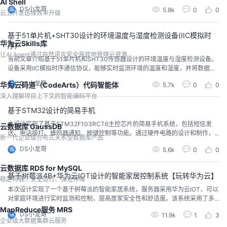
AI Shell
流电机调速功能，为实际工程应用提供一个可靠和有效的调速方案。
DS小龙哥
5.8k
0
0
云上开发运维效率升级
基于51单片机+SHT30设计的环境温度与湿度检测设备(IIC模拟时
华为云Skills库
序)
让AI Agent通过自然语言安全高效地管理云资源
当前文章介绍基于51单片机和SHT30传感器设计的环境温度与湿度检测设备。
设备采用IIC模拟时序通信协议，能够实时监测环境的温度和湿度，并将数据通
过LCD显示屏显示出来；可以广泛应用于室内环境监测、气象观测、农业温室
DS小龙哥
华为云码道（CodeArts）代码智能体
5.7k
0
0
监测等领域。 在本项目中，使用了51单片机作为主控芯片，SHT30传感器作为
温湿度传感器，LCD显示屏作为数据显示模块。通过51单片机的GPIO口模拟IIC
深入理解项目上下文的智能编码平台
通信协议，实现了与SHT3
基于STM32设计的简易手机
本设计实现了基于STM32F103RCT6主控芯片的简易手机系统，包括短信发
云数据库 GaussDB
送、电话接打、蜂鸣器通知、按键控制等功能。通过硬件电路的设计和制作，
新一代企业级分布式关系型数据库产品
以及软件程序的编写和调试，实现了系统的正常工作。
DS小龙哥
5.6k
0
0
云数据库 RDS for MySQL
基于树莓派4B+华为云IOT设计的智能家居控制系统【玩转华为云】
稳定可靠、安全运行、弹性伸缩
本次设计实现了一个基于树莓派的智能家居系统，服务器采用华为云IOT，可以
对家庭环境进行实时监测和控制，提高居家安全性和舒适度。该系统采用了多
种传感器和模块，包括温湿度传感器、烟雾传感器、火焰传感器、光敏传感
MapReduce服务 MRS
DS小龙哥
11.9k
1
3
器、雨滴传感器、LED灯光控制模块、继电器控制模块等，实现了对家庭环境
企业级大数据集群云服务
的多项监测和控制功能。同时，通过服务器实现了数据的存储和可视化，方便