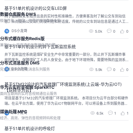
管理员对环境数据进行分析和管理。
基于51单片机设计的公交车LED屏
数据仓库服务 DWS
为了提高公交车站点信息的实时性和准确性，方便乘客及时了解公交车到站信
极致性能、稳定、按需扩展的数据仓库
息，从而提高公交出行的便利性和舒适度。传统的公交车到站信息是通过人工
喊话或者静态的站牌来实现的，这种方式存在信息不及时、不准确、不方便等
DS小龙哥
5.0k
0
0
问题。当前设计基于STC89C52单片机和MAX7219点阵LED驱动模块的公交车
LED屏，通过SYN6288进行语音播报到站信息，可以更加准确地展示到站信
分布式缓存服务Redis版
息，提高公交出行的效率和便利性。
兼容Redis的高速内存数据处理引擎
基于51单片机设计的井下瓦斯监控系统
井下瓦斯监控系统是煤矿安全生产中非常重要的一部分，防止井下瓦斯爆炸事
故的发生，保障煤矿工人的人身安全。由于地下环境特殊，需要特殊的监测系
分布式消息服务 DMS
统来实时监测瓦斯浓度等关键指标，并及时报警以便采取措施进行处理。
DS小龙哥
完全托管的高性能消息队列服务
5.9k
0
0
基于STM32设计的汽车修理厂环境监测系统(上云端-华为云IOT)
华为云实时音视频 SparkRTC
【玩转华为云】
面向互联网的实时音视频通信云服务
项目是基于STM32的汽车修理厂环境监测系统。 本项目分为云平台部分和硬件
端。在云平台方面，使用了华为云IOT物联网平台，可以将设备上传到服务器，
然后通过Qt设计的手机APP实现数据的显示，如果检测的数据阀值超标，会在
媒体处理 MPC
DS小龙哥
6.5k
1
1
手机APP弹窗显示提醒。在硬件端方面，主控采用了STM32F103RCT6，联网
经济、高效、弹性的音视频转码和处理
模块则是ESP8266，还选用了排风扇模块、雾化模块、水泵、蜂鸣器等设备。
基于51单片机设计的呼吸灯