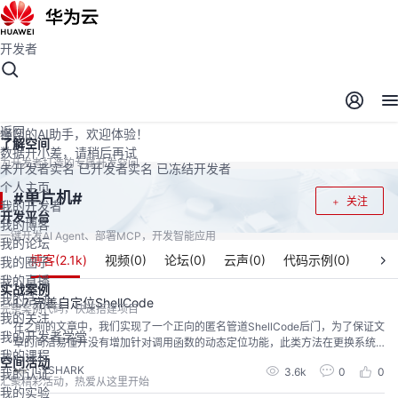
开发者
开发者空间
开发者空间
开发平台
精选服务
云宝助手
返回
懂您的AI助手，欢迎体验！
了解空间
数据开小差，请稍后再试
为开发者打造的专属开发空间
未开发者实名
已开发者实名
已冻结开发者
个人主页
单片机
#
#
关注
我的开发者
开发平台
我的博客
一键开发AI Agent、部署MCP，开发智能应用
我的论坛
博客(
2.1k
)
视频(
0
)
论坛(
0
)
云声(
0
)
代码示例(
0
)
我的圈子
我的直播
实战案例
我的活动
1.7 完善自定位ShellCode
完整案例代码，快速搭建项目
我的关注
在之前的文章中，我们实现了一个正向的匿名管道ShellCode后门，为了保证文
我的开发者学堂
章的简洁易懂并没有增加针对调用函数的动态定位功能，此类方法在更换系统
我的课程
后则由于地址变化导致我们的后门无法正常使用，接下来将实现通过PEB获取G
空间活动
LYSHARK
3.6k
0
0
我的认证
etProcAddrees函数地址，并根据该函数实现所需其他函数的地址自定位功
汇聚精彩活动，热爱从这里开始
能，通过枚举内存导出表的方式自动实现定位所需函数的动态地址，从而实现
我的实验