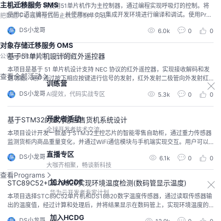
主机迁移服务 SMS
在本项目中，将使用51单片机作为主控制器，通过编程实现呼吸灯的控制。将
使用C语言编写代码，并使用Keil C51集成开发环境进行编译和调试。使用Prot
把数据中心或其他云上主机迁移到华为云
eus仿真软件进行电路设计和仿真，确保电路的正确性和稳定性。
DS小龙哥
6.0k
0
0
对象存储迁移服务 OMS
基于51单片机设计的红外遥控器
公有云对象存储数据迁移服务
本项目是基于 51 单片机设计支持 NEC 协议的红外遥控器，实现接收解码和发
查看全部活动
送功能。用户通过按下相应按键进行信号的发射，红外发射二极管向外发射红
训练营
外信号，被控制设备通过红外接收头接收到这个信号，然后解码执行相应的操
DS小龙哥
AI提效，代码实战专区
5.3k
0
0
作。
开发者活动
基于STM32的重力感应售货机系统设计
全球开发者技术交流
本项目设计开发一款基于STM32主控芯片的智能零售自助柜，通过重力传感器
监测货柜内商品重量变化，并通过WiFi通信模块与手机端实现交互。用户可以
通过输入账号密码，柜门自动打开，用户自取商品后关闭柜门，柜门锁定，系
直播专区
DS小龙哥
6.1k
0
0
统根据重量变化判断用户拿取的商品并从账户自动扣费。同时，用户也可以通
大咖齐相聚，畅谈新科技
过手机端查看消费流水、商品库存，并进行补货和充值等操作。
查看Programs
加入HCDE
STC89C52+DS18B20实现环境温度检测(数码管显示温度)
华为云开发者专家计划
本项目选择STC89C52单片机和DS18B20数字温度传感器，通过读取传感器输
出的温度值，经过计算和处理后，并将结果显示在数码管上，实现环境温度的
实时监测和显示。其中，STC89C52单片机为主控芯片，负责接收和处理数字
加入HCDG
DS小龙哥