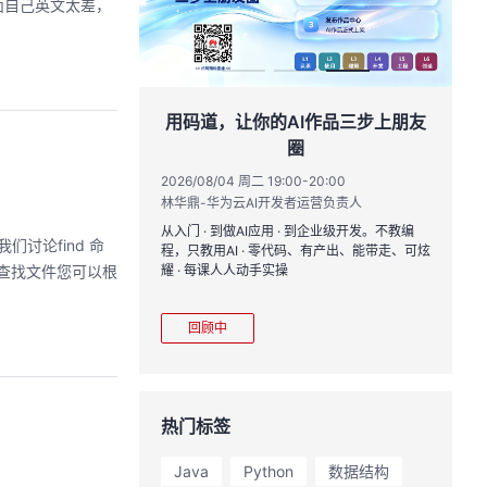
面自己英文太差，
创具身新未来
用码道，让你的AI作品三步上朋友
圈
17:00
黄钦开 /张晓天
2026/08/04 周二 19:00-20:00
2
林华鼎-华为云AI开发者运营负责人
CloudRobo培训
您全流程体验机器人
从入门 · 到做AI应用 · 到企业级开发。不教编
直
们讨论find 命
境重建与轨迹生成仿
程，只教用AI · 零代码、有产出、能带走、可炫
k
理、数据评测、模型
间查找文件您可以根
耀 · 每课人人动手实操
求
mark一键评测等功
程
模型应用。
从
回顾中
热门标签
Java
Python
数据结构