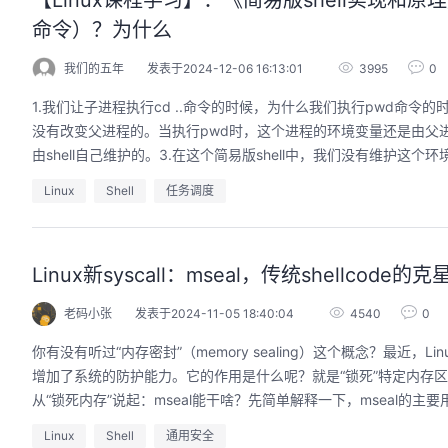
【Linux课程学习】：《简易版shell实现和
命令）？为什么
我们的五年
发表于2024-12-06 16:13:01
3995
0
1.我们让子进程执行cd ..命令的时候，为什么我们执行pwd命
没有改变父进程的。当执行pwd时，这个进程的环境变量还是由父进
由shell自己维护的。3.在这个简易版shell中，我们没有维护这个
Linux
Shell
任务调度
Linux新syscall：mseal，传统shellcode的克
老码小张
发表于2024-11-05 18:40:04
4540
0
你有没有听过“内存密封”（memory sealing）这个概念？最近
增加了系统的防护能力。它的作用是什么呢？就是“锁死”特定内存
从“锁死内存”说起：mseal能干啥？先简单解释一下，mseal的主要用
Linux
Shell
通用安全