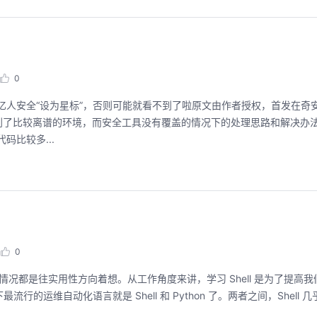
0
人安全“设为星标”，否则可能就看不到了啦原文由作者授权，首发在奇安信
一次在渗透测试中遇到了比较离谱的环境，而安全工具没有覆盖的情况下的处理思路和解决
码比较多...
0
大部分情况都是往实用性方向着想。从工作角度来讲，学习 Shell 是为了提
的运维自动化语言就是 Shell 和 Python 了。两者之间，Shell 几乎