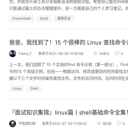
究，并结合开源工具分享抽象语法树提取过程。希望自己能在科研
只能通过最土的办法慢慢提升，另一方面是自己的个人学习笔记，
PowerShell
Shell
通用安全
用码道，让你的AI作品三步上朋友
圈
爸爸，我找到了！15 个很棒的 Linux 查找命令
2026/08/04 周二 19:00-20:00
林华鼎-华为云AI开发者运营负责人
Tiamo_T
发表于2021-08-26 14:50:58
24815
0
从入门 · 到做AI应用 · 到企业级开发。不教编
上一次，我们回顾了 15 个实用的find 命令示例（第一部分）。Fi
程，只教用AI · 零代码、有产出、能带走、可炫
令的15 个高级示例，包括——根据访问、修改或更改的时间查找文
耀 · 每课人人动手实操
据以下三个文件时间属性查找文件。文件的访问时间。访问时间在文件
回顾中
Linux
Shell
『面试知识集锦』linux篇丨shell基础命令全
不吃西红柿
发表于2021-07-30 11:59:32
8028
0