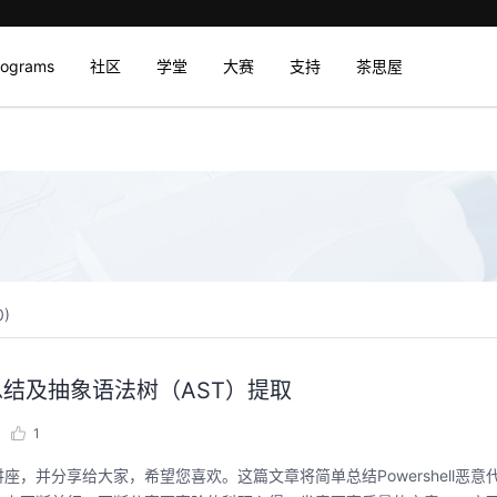
rograms
社区
学堂
大赛
支持
茶思屋
0
)
测论文总结及抽象语法树（AST）提取
1
，并分享给大家，希望您喜欢。这篇文章将简单总结Powershell恶意