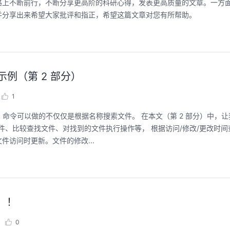
路上不断前行，不断分享更高阶的科研心得，发表更高质量的文章。一方
并分享出来希望大家批评和指正，希望这篇文章对您有所帮助。
华为云码道Skill实战与极速交付，
聚开发者之力，
智能开发全链路实战
2026/07/23 周四 15:00-
示例（第 2 部分）
张豪杰/程文/王军/刘新春/
2026/07/22 周三 19:00-21:00
王一男-华为云码道产品规划专家；李炎-华为云码道产品专家；姜浩-华为云HCDG核心组成员
1
本次华为云具身智能开发平台
面向具身智能开发者，带
直播深度解读华为云码道6月产品新特性，从S
nd 命令可以做的不仅仅是根据名称搜索文件。 在本文（第 2 部分）中，让我
本体R2C小时级接入、环
kill市场安装专家技能，带你零距离体验从需
真数据生产、PB级数据管
件、比较查找文件、对找到的文件执行操作等， 根据访问/修改/更改时
求，开发，审查，重构全链路闭环的开发过
训推、强化学习和Bench
程。从零构建并交付一个完整项目，让您体验
访问时更新。文件的修改...
能，并体验业界主流具身
从代码提交到服务上线的“极速”之旅。
回顾中
回顾中
集！！
0