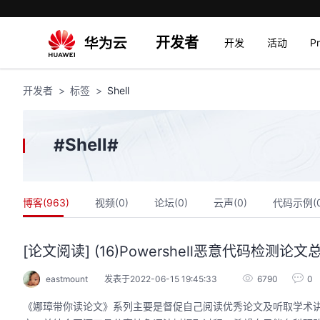
开发者
开发
活动
P
开发者
标签
Shell
Shell
#
#
博客(
963
)
视频(
0
)
论坛(
0
)
云声(
0
)
代码示例(
[论文阅读] (16)Powershell恶意代码检
eastmount
发表于2022-06-15 19:45:33
6790
0
《娜璋带你读论文》系列主要是督促自己阅读优秀论文及听取学术讲座