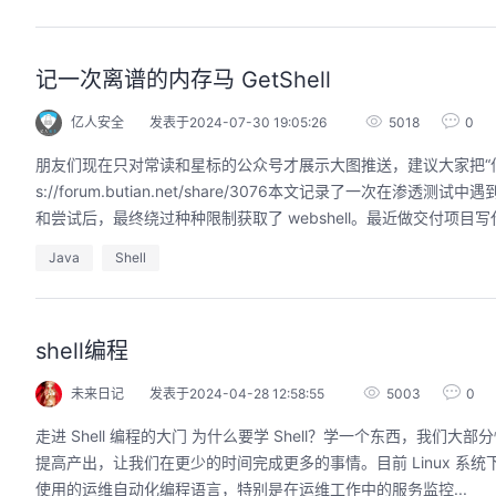
记一次离谱的内存马 GetShell
亿人安全
发表于2024-07-30 19:05:26
5018
0
朋友们现在只对常读和星标的公众号才展示大图推送，建议大家把“亿
s://forum.butian.net/share/3076本文记录了
和尝试后，最终绕过种种限制获取了 webshell。最近做交付项目写代
Java
Shell
shell编程
未来日记
发表于2024-04-28 12:58:55
5003
0
走进 Shell 编程的大门 为什么要学 Shell？学一个东西，我们
提高产出，让我们在更少的时间完成更多的事情。目前 Linux 系统下最流行
使用的运维自动化编程语言，特别是在运维工作中的服务监控...