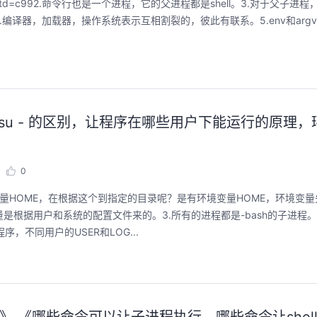
@ -std=c992.命令行也是一个进程，它的父进程都是shell。3.对于父子
译器，加载器，操作系统表示互相割裂的，彼此有联系。5.env和argv
u与su - 的区别，让程序在哪些用户下能运行的原理
0
变量HOME，在根据这个到指定的目录呢？是有环境变量HOME，环境变
变量是根据用户和系统的配置文件来的。3.所有的进程都是-bash的子进程
，不同用户的USER和LOG...