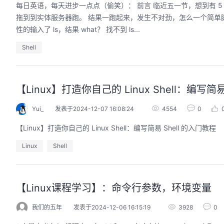
每日英语，每天进步一点点（偷笑）： 前言 临近五一节，想到有 5 天假期，小林开始飘了。 写个简单的 Bash 脚本都不上心了，写完连检查都不检查，直接
拖到到实体服务器跑。 结果一跑起来，发生不对劲，怎么一个简单脚本跑了 10 秒还没结束，于是立马直接 ctrl + c 一顿操作停掉了运行中脚本。 接着，习惯
性的输入了 ls，结果 what？ 找不到 ls...
Shell
【Linux】打造你自己的 Linux Shell：编写简易
Yui_
发表于2024-12-07 16:08:24
4554
0
【Linux】打造你自己的 Linux Shell：编写简易 Shell 的入门教程
Linux
Shell
【Linux课程学习】：命令行参数，环境变量
我们的五年
发表于2024-12-06 16:15:19
3928
0