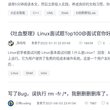
请用5分钟阅读本文，然后立即投入实践，养成良好的文档习惯，
EI企业智能
C++
UML
Shell
EI创新孵化Lab
《吐血整理》Linux面试题Top100@面试官你好
_陈哈哈
发表于2022-01-21 22:30:49
19439
0
Linux初学者面试问题 Linux基本面试问题 1.什么是Linux？ 回答：&nbsp;Linux是基于Linux内核的操作系统。它是一个开源操作系统，可以在不同的硬件平台
上运行。它为用户提供了免费的低成本操作系统。这是一个用户友好的环境，他们可以在其
历...
Linux
Shell
Unix
写了Bug，误执行 rm -fr /*，我删删删删库
小林coding
发表于2021-06-03 23:41:54
7687
0