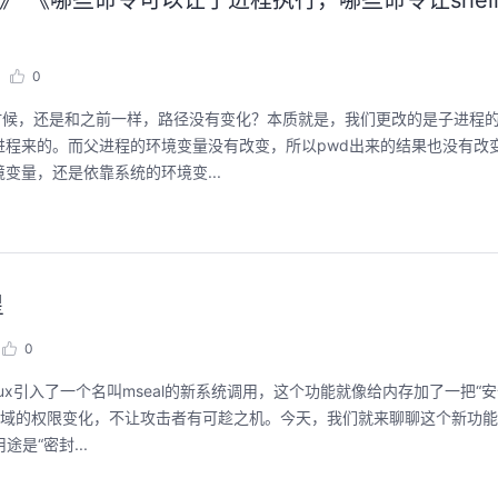
原理》 《哪些命令可以让子进程执行，哪些命令让shel
0
令的时候，还是和之前一样，路径没有变化？本质就是，我们更改的是子进程的
程来的。而父进程的环境变量没有改变，所以pwd出来的结果也没有改变
环境变量，还是依靠系统的环境变...
星
0
，Linux引入了一个名叫mseal的新系统调用，这个功能就像给内存加了一把“
区域的权限变化，不让攻击者有可趁之机。今天，我们就来聊聊这个新功能到
途是“密封...