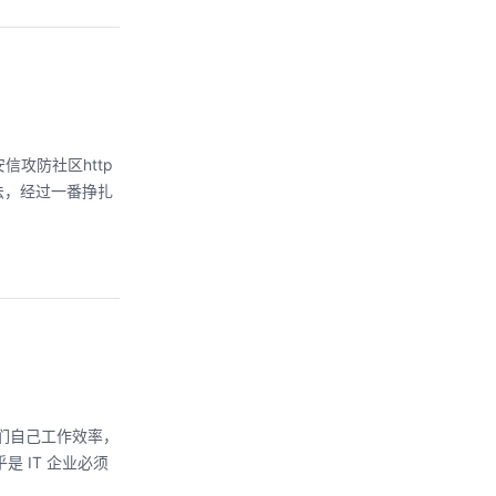
攻防社区http
办法，经过一番挣扎
高我们自己工作效率，
是 IT 企业必须