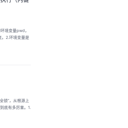
l执行（内键
环境变量pwd，
。2.环境变量是
安全锁”，从根源上
底有多厉害。1.