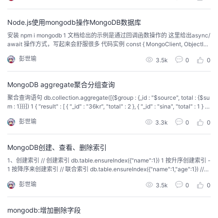
Node.js使用mongodb操作MongoDB数据库
安装 npm i mongodb 1 文档给出的示例是通过回调函数操作的 这里给出async/
await 操作方式，写起来会舒服很多 代码实例 const { MongoClient, ObjectId }
= require('mongodb') // 配置连接参数 const url = "mongodb://localhost:2701
彭世瑜
3.5k
0
0
7"; const...
MongoDB aggregate聚合分组查询
聚合查询语句 db.collection.aggregate([{$group : {_id : "$source", total : {$su
m : 1}}}]) 1 { "result" : [ { "_id" : "36kr", "total" : 2 }, { "_id" : "sina", "total" : 1 } ],
"ok" : 1 } 12345...
彭世瑜
3.3k
0
0
MongoDB创建、查看、删除索引
1、创建索引 // 创建索引 db.table.ensureIndex({"name":1}) 1 按升序创建索引 -
1 按降序来创建索引 // 联合索引 db.table.ensureIndex({"name":1,"age":1}) //
唯一索引 db.table.ensureIndex({"name":1},{"unique":true}) 12345...
彭世瑜
3.5k
0
0
mongodb:增加删除字段