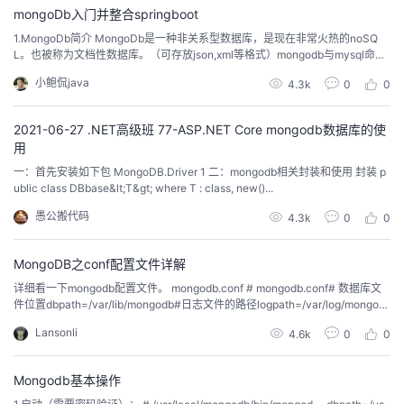
mongoDb入门并整合springboot
者
1.MongoDb简介 MongoDb是一种非关系型数据库，是现在非常火热的noSQ
L。也被称为文档性数据库。（可存放json,xml等格式）mongodb与mysql命令
对比 传统的关系数据库一般...
我
小鲍侃java
4.3k
0
0
的
我
2021-06-27 .NET高级班 77-ASP.NET Core mongodb数据库的使
用
博
的
我
一：首先安装如下包 MongoDB.Driver 1 二：mongodb相关封装和使用 封装 p
ublic class DBbase&lt;T&gt; where T : class, new()...
客
论
的
我
愚公搬代码
4.3k
0
0
坛
圈
的
我
MongoDB之conf配置文件详解
详细看一下mongodb配置文件。 mongodb.conf # mongodb.conf# 数据库文
子
直
的
我
件位置dbpath=/var/lib/mongodb#日志文件的路径logpath=/var/log/mongod
b/mongodb.log# 是否追加方式写入日志，默认Truelogappend=true# 设置绑
Lansonli
4.6k
0
0
我
播
活
的
定ipbind_...
我
动
关
的
Mongodb基本操作