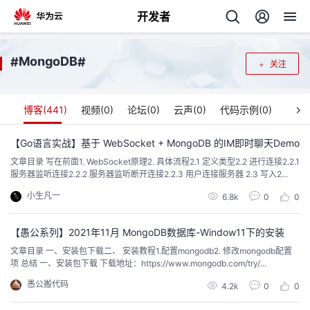
开发者
返
MongoDB
#
#
关注
回
博客(
441
)
视频(
0
)
论坛(
0
)
云声(
0
)
代码示例(
0
)
【Go语言实战】基于 WebSocket + MongoDB 的IM即时聊天Demo
文章目录 写在前面1. WebSocket原理2. 具体流程2.1 定义类型2.2 进行连接2.2.1
个
服务器监听连接2.2.2 服务器监听断开连接2.2.3 用户连接服务器 2.3 写入2...
小生凡一
我
6.8k
0
0
人
的
【愚公系列】2021年11月 MongoDB数据库-Window11下的安装
主
文章目录 一、安装包下载二、 安装教程1.配置mongodb2. 修改mongodb配置
项 总结 一、安装包下载 下载地址：https://www.mongodb.com/try/...
开
页
愚公搬代码
4.2k
0
0
发