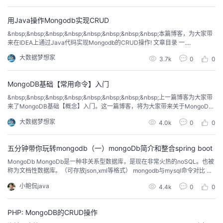
持
建
证
实
的
用Java操作Mongodb实现CRUD
议
验
收
&nbsp;&nbsp;&nbsp;&nbsp;&nbsp;&nbsp;&nbsp;&nbsp;本篇博客，为大家带
来在IDEA上通过Java代码实现Mongodb的CRUD操作! 文章目录 一....
藏
大数据梦想家
3.7k
0
0
MongoDB基础【常用命令】入门
&nbsp;&nbsp;&nbsp;&nbsp;&nbsp;&nbsp;&nbsp;&nbsp;上一篇博客为大家带
来了MongoDB基础【概念】入门。这一篇博客，将为大家带来关于MongoDB
的基础命令!...
大数据梦想家
4.0k
0
0
五分钟带你玩转mongodb（一）mongoDb简介和整合spring boot
MongoDb MongoDb是一种非关系型数据库，是现在非常火热的noSQL。也被
称为文档性数据库。（可存放json,xml等格式） mongodb与mysql命令对比 传
统的关系数据库一般由数据库（...
小鲍侃java
4.4k
0
0
PHP: MongoDB的CRUD操作