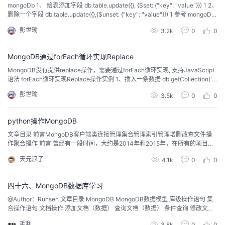
mongoDb 1、 给表添加字段 db.table.update({}, {$set: {"key": "value"}}) 1 2、
删除一个字段 db.table.update({},{$unset: {"key": "value"}}) 1 参考 mongoDb
给表添加+ 删除字段
彭世瑜
3.2k
0
0
MongoDB通过forEach循环实现Replace
MongoDB没有提供replace操作，需要通过forEach循环实现, 支持JavaScript
语法 forEach循环实现Replace操作实例 1、插入一条数据 db.getCollection('bl
og').insert({'title': 'oldTitle'}) 2、查看数据 db.getCollection('blog').find({}) /*...
彭世瑜
3.5k
0
0
python操作MongoDB
文章目录 前言MongoDB客户端类连接管理集合管理索引管理增删改查文件操
作聚合操作 前言 曾经有一段时间，大约是2014年和2015年，在所有的项目里
面，但凡需要数据库的场合，我们无一例外地选择了MongoDB。在此之前，我
天元浪子
4.1k
0
0
们更多的是使用Oracle数据库。尽管Oracle已经做得非常棒了，但面对来自全
球各地空间天气观测台站和世界各国卫星数据的时候...
四十六、MongoDB数据库学习
@Author：Runsen 文章目录 MongoDB MongoDB数据模型 库级操作语句 集
合操作语句 文档操作 添加文档（数据） 查询文档（数据） 条件查询 修改文档
（数据） 删除文档（数据） 在Python程序中操作MongoDB MongoDB Mong
毛利
3.8k
0
0