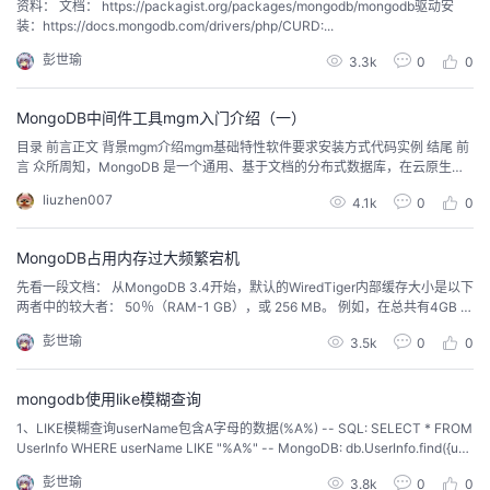
资料： 文档： https://packagist.org/packages/mongodb/mongodb驱动安
装：https://docs.mongodb.com/drivers/php/CURD:...
彭世瑜
3.3k
0
0
MongoDB中间件工具mgm入门介绍（一）
目录 前言正文 背景mgm介绍mgm基础特性软件要求安装方式代码实例 结尾 前
言 众所周知，MongoDB 是一个通用、基于文档的分布式数据库，在云原生生
态下具有非常强大的适应性，帮助现代...
liuzhen007
4.1k
0
0
MongoDB占用内存过大频繁宕机
先看一段文档： 从MongoDB 3.4开始，默认的WiredTiger内部缓存大小是以下
两者中的较大者： 50％（RAM-1 GB），或 256 MB。 例如，在总共有4GB R
AM的系统上，WiredTiger缓存将使用1.5GB RAM（）。 相反，总内存为1.25
彭世瑜
3.5k
0
0
GB的系统将为WiredTiger缓存分配256 MB，因为这是总RAM的一半以上减去1
G...
mongodb使用like模糊查询
1、LIKE模糊查询userName包含A字母的数据(%A%) -- SQL: SELECT * FROM
UserInfo WHERE userName LIKE "%A%" -- MongoDB: db.UserInfo.find({use
rName: /A/}) 12345 2、LIKE模糊查询userName以字母A开头的数据(A%) -- S
彭世瑜
3.8k
0
0
QL: S...