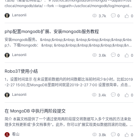
1.启动（需要密码验证）： # /usr/local/mongodb/bin/mongod --dbpath=/us
r/local/mongodb/data/ --fork --logpath=/usr/local/mongodb/log/mongodb.l
我
注
的
开
og&nbsp;--auth 2.停止​ pkill mongod​​ ...
Lansonli
3.7k
0
0
的
Programs
发
php配置mongodb扩展、安装mongodb服务教程
支
者
安装mongodb服务。 &nbsp;&nbsp;&nbsp; &nbsp;&nbsp;&nbsp;&nbsp;&nbs
p;1、下载mongodb： &nbsp; &nbsp;&nbsp;&nbsp;&nbsp;&nbsp;&nbsp;&nbs
p;&nbsp;mongodb 提供了可用于 32 位和 64 位系统的，你可以从mo...
持
学
Lansonli
3.6k
0
0
我
堂
Robo3T使用小结
1，设置时间显示 在未设置前数据内的时间数都比当前时间少8小时。比如2019
的
我
我
-2-27 15:00,在MongoDB里面时间就是2019-2-27 7:00 设置很简单，点击Op
tions==&gt;Display Date In...==&gt;将UTC改为Local Timezone即可 &nbsp;
Lansonli
3.4k
0
0
技
的
右上角这个长条请忽略...
的
我
在 MongoDB 中执行两阶段提交
术
云
课
的
我
简介 本篇文档提供了一个通过使用两阶段提交将数据写入多个文档的方法来处
理多文档更新或“多文档事务”。此外，你可以扩展实现类似数据回滚的功能。
支
声
程
认
的
我
背景 在MongoDB中，操作单个文档（document...
看山
3.8k
0
0