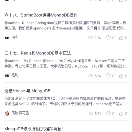
oDB是一个介于关系型数据库和非关系型...
六十八、SpringBoot连接MongoDB操作
@Author：Runsen Spring data提供了操作多种数据库的支持，其api简洁，调
用方便。我们使用Spring data进行MongoDB连接。 文章目录 添加配置 代码编
写 添加配置 在pom引入mongo配置 &lt;dependency&gt; &lt;groupId&gt;org.s
毛利
3.6k
0
0
pringfram...
三十七、Redis和MongoDB基本语法
@Author ： By Runsen @Date ： 2020/5/14 作者介绍：Runsen目前大三下
学期，专业化学工程与工艺，大学沉迷日语，Python， Java和一系列数据分
析软件。导致翘课严重，专业排名中下。.在大学60%的时间，都在CSDN。 本
毛利
5.6k
0
0
专栏数据分析全系列：将使用Excel，Powerbi，Python，R，Sql，SPSS，st
ata以及T...
总结Hbase 与 MongoDB
当SQL满足不了你的需求或者SQL 已经不是必须的或者最佳的选择时，就是你
考虑这类NoSQL 的时候了。 当你的内存大于你的数据时，schema也不是太确
定时，mongodb在这里静静地等待My SQL转业户为了尝鲜过来看热闹的，不
风吹稻花香
6.7k
0
0
改变设计模式，爽在前面痛在后面; 当你唯一追求的就是速度，又对memcache
d的过于简单心存芥蒂，刚好内存也比数据多时，redis俏生生...
MongoDB修改,删除文档踩坑记!