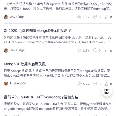
1 更新文档 语法结构 db.集合名称.update(条件,修改后的数据) 1 修改_id为1的记
录，点赞数为1000，输入以下语句： 执行后发现，这条文档除了thumbup字段
其它字段都不见了。 为了解决这个问题，我们需要使用修改器$set来实现，命
JavaEdge
3.3k
0
0
令如下： db.comment.update({_id:"2"},{$set:{thumbup:2000}}) ...
都 2020了,你该知道MongoDB优化策略了~
0 前言 全是干货的技术殿堂 文章收录在我的 GitHub 仓库，欢迎Star/fork： Ja
va-Interview-Tutorial https://github.com/Wasabi1234/Java-Interview-Tuto
rial MongoDB 是高性能数据，但是在使用的过程中，大家偶尔还会碰到一些性
JavaEdge
3.5k
0
0
能问题。MongoDB和其它...
MongoDB数据库启动失败
目录 &nbsp; 问题 解决 问题 自己的云转码服务器用到了MongoDB数据库，使
用docker部署的有些情况下，转码服务启动时会遇到数据库服务无法伴随启动
的现象。 这个时候，就必须依赖自己手动启动数据库服务。 相关的报错信息如
liuzhen007
5.7k
0
0
下： 0|www &nbsp;| (node:248) [MONGODB DRIVER] Warning: Current...
最简单的ubuntu18.04下mongodb介绍和安装
废话不多说，开始安装,以ubuntu18.04为例 更多内容 - 使用python远程操作m
ongodb mongodb的安装 mongodb具有两种安装方式：命令安装 或 源码安装
退
命令安装 在ubuntu中使用apt-get工具安装 sudo apt-get install -y mongodb-