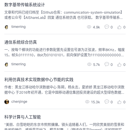
数字基带传输系统设计
的
Programs
发
者
文章和代码已经归档至【Github仓库：communication-system-simulation】
或者公众号【AIShareLab】回复 通信系统仿真 也可获取。 数字基带传输系统
支
设计 一、项目原理概述 1.1基带信号概念描述基带信号是由信源产生的，没有经
者
我
timerring
4.9k
0
0
过调制，包含了要传输的信息的信号。 1.2数字基带传输系统概念描述在某些具
有低通特性的有线信道中，特别是在传输距离不太远的情况下，基...
持
学
的
我
通信系统综合仿真
一、按每个模块的功能进行参数配置先设置信号源为正弦波，频率8KHz，幅度
我
堂
博
的
我
15，帧头01111110，8bit为01010101，前向保护设置为111100000000000
0。信号源设置频率8KHz，幅度15帧头设置011111108bit设置01010101前向
timerring
5.7k
0
0
的
我
保护1111000000000000 二、不同编码方式的信号波形观测 1.汉明编译码信
客
论
的
我
我
道编码模块：上图中CH1为编码前数据、CH...
利用仿真技术实现数据中心节能的实践
技
的
坛
圈
的
我
的
我
作者：黑龙江移动哈尔滨数据中心 陈朔，杨永志，夏娇娇 黑龙江移动哈尔滨数
据中心 于2016年初开通，它是中国移动通信集团投资建设的超大型绿色数据中
术
云
子
直
的
我
课
的
我
心，位于哈尔滨经济技术开发区哈南工业新城，总面积1294亩。规划建设18栋
chenjinge
15.3k
0
0
机房楼、18栋制冷站、11栋管理用房、4栋变电站。一期工程包括3栋机房及其
支
声
播
活
的
配套制冷站，总建筑面积72615.45㎡，已经于2015年12月完成建设，投产运
程
认
的
我
行。 哈尔...
科学计算与人工智能
持
建
动
关
证
实
的
“美丽、白雪皑皑的东京市熙熙攘攘。镜头追随着人们，一同欣赏美丽的雪景和
热闹的摊位，感受雪花纷飞，樱花起舞。”（翻译自英文Prompt）这如同现实场