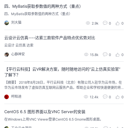
四、MyBatis获取参数值的两种方式（重点）
四、MyBatis获取参数值的两种方式（重点）
刘大猫
2.9k
0
0
云设计云仿真----达索三款软件产品特点优劣势对比
云设计 云仿真 达索
心静神安
15.8k
0
0
【平行云科技】云VR解决方案，随时随地访问的“云上仿真实验室”
了解下？
【摘要】 2018年8月28日，平行云科技（北京）有限公司入驻华为云市场，在
华为云市场发布了虚拟仿真互联网云服务产品，帮助企业和学校快速便捷的将
原本只能在线下运营的虚拟仿真应用搬到线上，实现跨平台跨终端的应用，为
柯帕迪
12.4k
0
0
客户提供“0搭建门槛、0运营投入、0维护成本”的轻量化仿真上云的解决方案与
服务。这款产品有哪些功能，又如何使用呢？一起来了解一下。
CentOS 6.5 图形界面以及VNC Server的安装
在Windows上用VNC Viewer登录CentOS 6.5 Gnome图形桌面。