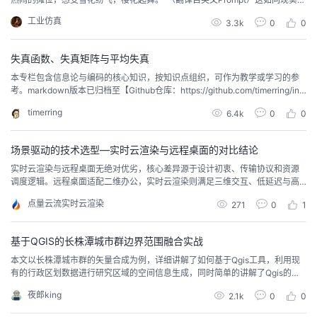
景的画面，并非出自摄影师的镜头，而是由OpenAI的人工智能文生视频大模型
议
注
验
收
工业仿真
3.3k
0
0
Sora根据文字描述生成的。Sora以其惊人的还原度、高分辨率以及令人叹为观
止的画面质感，迅速引爆热搜，继ChatGPT之后，再次掀起“AI热潮”。Sora问
藏
世，是人工智能领...
失真函数、失真矩阵与平均失真
本专栏包含信息论与编码的核心知识，按知识点组织，可作为教学或学习的参
考。markdown版本已归档至【Github仓库：https://github.com/timerring/inf
ormation-theory 】或者公众号【AIShareLab】回复 信息论 获取。 失真函数
timerring
6.4k
0
0
假如某一信源 X\mathbf{X}X , 输出样值 xix_{i}xi​, xi∈{a1,a2,…an}x_{...
场景驱动的技术选型—实时云渲染与远程桌面的对比结论
实时云渲染与远程桌面无绝对优劣，核心差异源于设计初衷、传输协议和资源
调度逻辑。远程桌面适配二维办公，实时云渲染则满足三维交互、低延迟与高
并发需求。技术选型应完全由具体场景驱动，不可混用。
点量云流实时云渲染
271
0
1
基于QGIS的长株潭城市群边界范围融合实战
本文以长株潭城市群的矢量合成为例，详细讲解了如何基于Qgis工具，利用现
有的行政区划数据进行研究区域的空间信息生成，同时简单的讲解了Qgis的制
图功能。
夜郎king
2.1k
0
0