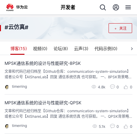
开发者
返
云仿真
#
#
关注
回
博客(
15
)
视频(
0
)
论坛(
8
)
云声(
3
)
代码示例(
0
)
MPSK通信系统的设计与性能研究-8PSK
文章和代码已经归档至【Github仓库：communication-system-simulation】
个
或者公众号【AIShareLab】回复 通信系统仿真 也可获取。 一、8PSK背景略
二、原理概述 2.1 PSK调制发送端发送的是一连串离散而随机的二进制比特流，
timerring
我
4.8k
0
0
人
使用PSK载波相位调制的方法，这样发送端发送的消息便包含在了相位中，此
种调制方法可以十分有效地节约带宽。um(t)=AgT(t...
我
的
MPSK通信系统的设计与性能研究-QPSK
主
文章和代码已经归档至【Github仓库：communication-system-simulation】
或者公众号【AIShareLab】回复 通信系统仿真 也可获取。 一、QPSK背景略
我
的
开
页
二、原理概述 2.1 PSK调制发送端发送的是一连串离散而随机的二进制比特流，
timerring
5.1k
0
0
使用PSK载波相位调制的方法，这样发送端发送的消息便包含在了相位中，此
我
的
开
发
种调制方法可以十分有效地节约带宽。um(t)=AgT(t...