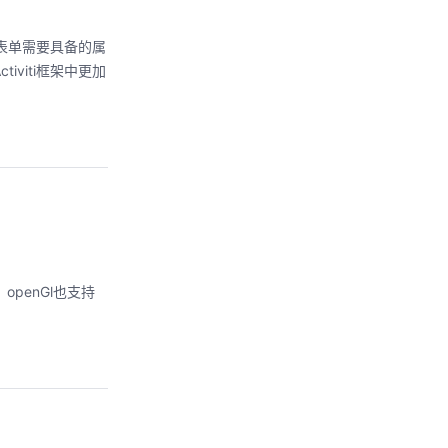
的表单需要具备的属
viti框架中更加
持