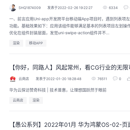
SHQ1874009
发表于2022-02-26 19:22:27
6334
一、前言应用Uni-app开发跨平台移动端App项目时，遇到列表项左划操
功能。基础效果如下：应用该组件能够满足基本的列表项目左划操作功能。完
优化在组件封装层面，发觉uni-swipe-action组件并不...
渲染
移动APP
【你好，同路人】风起常州，看CG行业的无限
云商店
发表于2022-01-20 18:28:48
76511
0
华为云探访赞奇科技 | 技术普惠，让理想国跃然于眼前
云商店
渲染
【愚公系列】2022年01月 华为鸿蒙OS-02