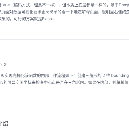
ct或者 Vue（编码方式，理念不一样），但本质上底层都是一样的，基于Dom
释页面对数据可视化要求更高简单的看一下地震解释页面，很明显右侧的这
。可行的方案就是Flash...
0
ngle& t)。即实现光栅化该函数的内部工作流程如下：创建三角形的 2 维 bounding
像素中心的屏幕空间坐标来检查中心点是否在三角形内。如果在内部，则将其
介绍