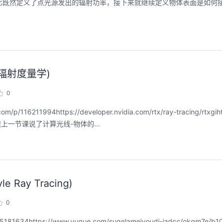
面面积与半径的平方之比既然定义了点光源发出的辐射功率，接下来就继续定义物体表面是
聚开发者之力，创具身新未来
用码道，让你的AI
圈
2026/07/23 周四 15:00-17:00
与辐射度量学)
张豪杰/程文/王军/刘新春/黄钦开 /张晓天
2026/08/04 周二 19:00-
林华鼎-华为云AI开发者
0
本次华为云具身智能开发平台CloudRobo培训
面向具身智能开发者，带您全流程体验机器人
从入门 · 到做AI应用 · 
16211994https://developer.nvidia.com/rtx/ray-tracing/rtxgihtt
本体R2C小时级接入、环境重建与轨迹生成仿
程，只教用AI · 零代码
真数据生产、PB级数据管理、数据评测、模型
线追踪的加速上一节课说了计算光线-物体的...
耀 · 每课人人动手实操
训推、强化学习和Benchmark一键评测等功
能，并体验业界主流具身模型应用。
回顾中
回顾中
 Ray Tracing)
0
115181634https://www.yuque.com/sugelameiyoudi-jadcc/okgm7e/b