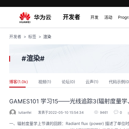
开发者
开发
活动
Prog
开发者
标签
渲染
渲染
#
#
博客(
1.0k
)
视频(
1
)
论坛(
0
)
云声(
1
)
代码示例(
0
GAMES101 学习15——光线追踪3(辐射度
lutianfei
发表于2022-05-10 15:54:34
9461
0
一、辐射度量学上节课的回顾：Radiant flux (power) 描述了单