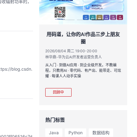
如何接收辐射功率的，
作品三步上朋友
华为云码道Skill实战与极速交付，
智能开发全链路实战
20:00
2026/07/22 周三 19:00-21:00
运营负责人
王一男-华为云码道产品规划专家；李炎-华为云码道产品专家；姜浩-华为云HCDG核心组成员
到企业级开发。不教编
直播深度解读华为云码道6月产品新特性，从S
ps://blog.csdn.
、有产出、能带走、可炫
kill市场安装专家技能，带你零距离体验从需
求，开发，审查，重构全链路闭环的开发过
程。从零构建并交付一个完整项目，让您体验
从代码提交到服务上线的“极速”之旅。
回顾中
热门标签
Java
Python
数据结构
10002ff06516c7d