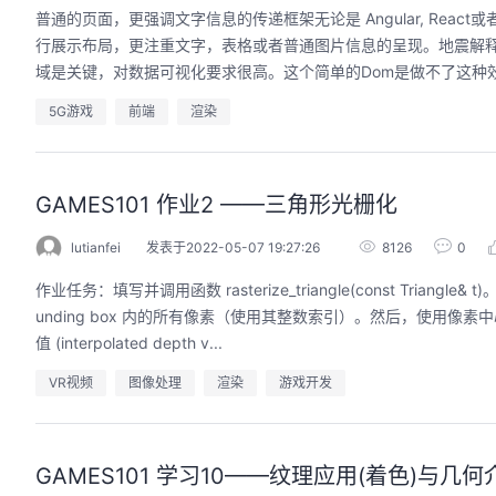
普通的页面，更强调文字信息的传递框架无论是 Angular, Rea
行展示布局，更注重文字，表格或者普通图片信息的呈现。地震解
域是关键，对数据可视化要求很高。这个简单的Dom是做不了这种效果的
5G游戏
前端
渲染
GAMES101 作业2 ——三角形光栅化
lutianfei
发表于2022-05-07 19:27:26
8126
0
作业任务：填写并调用函数 rasterize_triangle(const Tria
unding box 内的所有像素（使用其整数索引）。然后，使用
值 (interpolated depth v...
VR视频
图像处理
渲染
游戏开发
GAMES101 学习10——纹理应用(着色)与几何