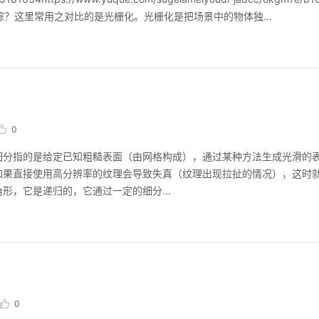
要光线追踪？这里常用之对比的是光栅化。光栅化是把场景中的物体独...
0
图形学中，网格细分指的是给定已知粗糙表面（由网格构成），通过某种方法生成光滑
如果直接使用高分辨率的纹理会导致失真（纹理出现拉扯的情况），这时
，它是递归的，它通过一定的细分...
0