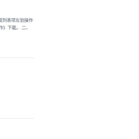
以实现列表项左划操作
操作》下载。 二、