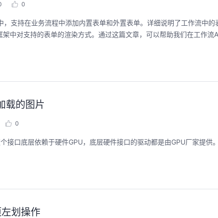
0
0
viti框架中，支持在业务流程中添加内置表单和外置表单。详细说明了工作流中
i框架中对支持的表单的渲染方式。通过这篇文章，可以帮助我们在工作流Acti
ge加载的图片
0
底层依赖于硬件GPU，底层硬件接口的驱动都是由GPU厂家提供。 openGl也支
表项左划操作