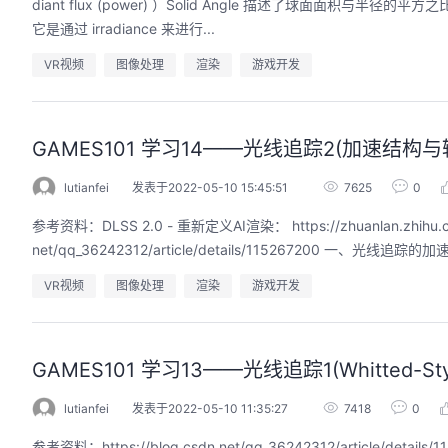
diant flux (power) ）Solid Angle 描述了球
它是通过 irradiance 来进行...
VR视频
图像处理
渲染
游戏开发
的AI作品三步上朋友
华为云码道Skill实战与极速交付，
圈
智能开发全链路实战
GAMES101 学习14——光线追踪2(加速结构
9:00-20:00
2026/07/22 周三 19:00-21:00
开发者运营负责人
王一男-华为云码道产品规划专家；李炎-华为云码道产品专家；姜浩-华为云HCDG核心组成员
lutianfei
发表于2022-05-10 15:45:51
7625
0
用 · 到企业级开发。不教编
直播深度解读华为云码道6月产品新特性，从S
参考资料：DLSS 2.0 - 重新定义AI渲染： https://zhuanlan.zhihu.com/p/1
零代码、有产出、能带走、可炫
kill市场安装专家技能，带你零距离体验从需
操
net/qq_36242312/article/details/115267200 一、光
求，开发，审查，重构全链路闭环的开发过
程。从零构建并交付一个完整项目，让您体验
从代码提交到服务上线的“极速”之旅。
VR视频
图像处理
渲染
游戏开发
回顾中
GAMES101 学习13——光线追踪1(Whitted-Style
lutianfei
发表于2022-05-10 11:35:27
7418
0
参考资料：https://blog.csdn.net/qq_36242312/article/details/