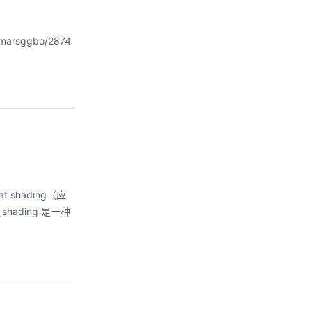
marsggbo/2874
shading（应
hading 是一种