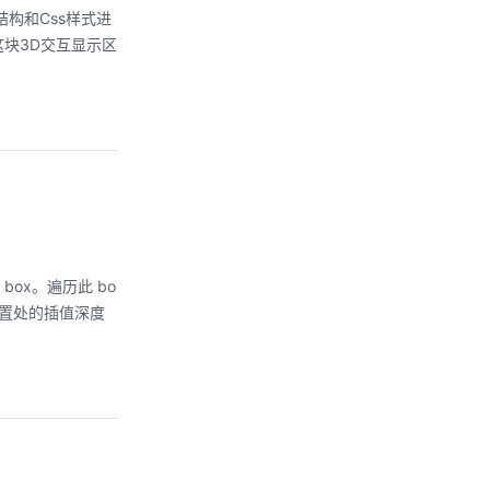
结构和Css样式进
块3D交互显示区
 box。遍历此 bo
位置处的插值深度