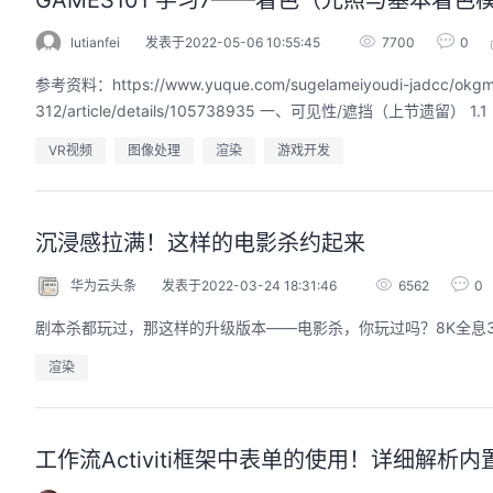
GAMES101 学习7——着色（光照与基本着色模
lutianfei
发表于2022-05-06 10:55:45
7700
0
参考资料：https://www.yuque.com/sugelameiyoudi-jadcc/okgm
312/article/details/105738935 一、可见性/遮挡（上节遗
VR视频
图像处理
渲染
游戏开发
沉浸感拉满！这样的电影杀约起来
华为云头条
发表于2022-03-24 18:31:46
6562
0
剧本杀都玩过，那这样的升级版本——电影杀，你玩过吗？8K全息
渲染
工作流Activiti框架中表单的使用！详细解