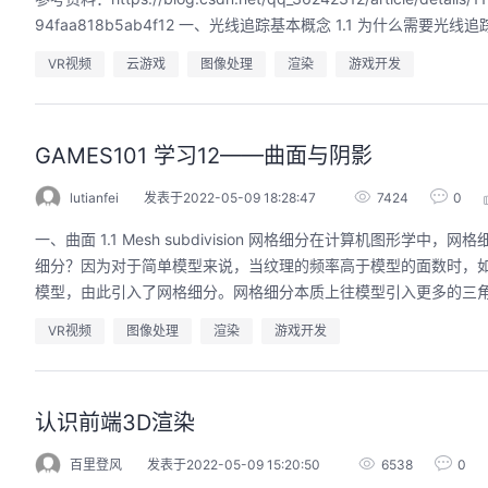
94faa818b5ab4f12 一、光线追踪基本概念 1.1 为什么需
VR视频
云游戏
图像处理
渲染
游戏开发
GAMES101 学习12——曲面与阴影
lutianfei
发表于2022-05-09 18:28:47
7424
0
一、曲面 1.1 Mesh subdivision 网格细分在计算机
细分？因为对于简单模型来说，当纹理的频率高于模型的面数时，
模型，由此引入了网格细分。网格细分本质上往模型引入更多的三角形
VR视频
图像处理
渲染
游戏开发
认识前端3D渲染
百里登风
发表于2022-05-09 15:20:50
6538
0