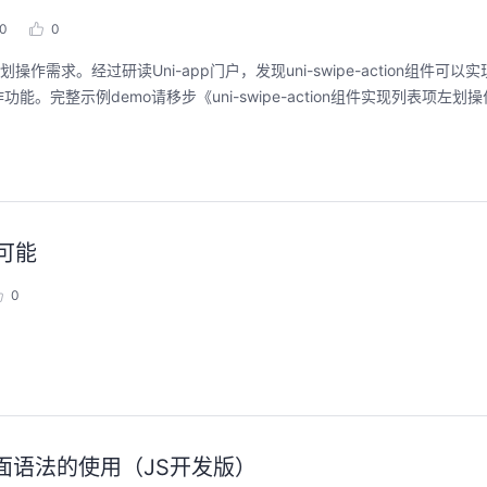
0
0
作需求。经过研读Uni-app门户，发现uni-swipe-action组件可
整示例demo请移步《uni-swipe-action组件实现列表项左划
可能
0
-页面语法的使用（JS开发版）