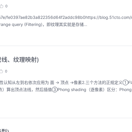
0
7e/fe0397ae82b3a822356d64f2addc98b0https://blog.51cto.com/
ge query (Filtering)，即纹理其实就是存储...
管线、纹理映射)
0
.感性认知从左到右依次应用为 面 → 顶点 →像素2.三个方法的正规定义①Flat 
）算出顶点法线，然后插值③Phong shading（逐像素）区分：Phong s