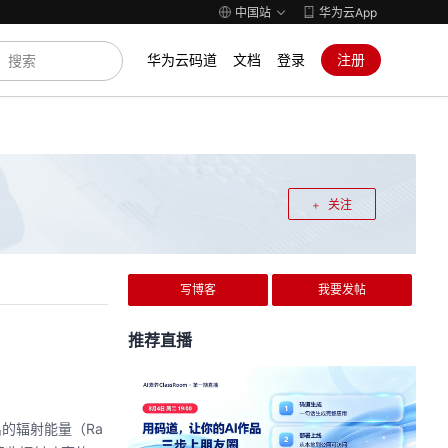
中国站
华为云App
华为云码道
文档
登录
注册
关注
写博客
我要发帖
推荐直播
发出的辐射能量（Ra