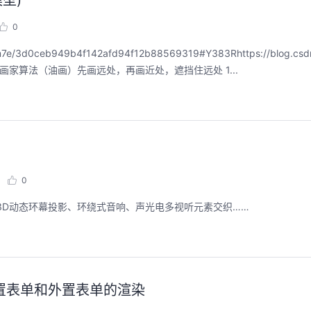
型)
0
7e/3d0ceb949b4f142afd94f12b88569319#Y383Rhttps://blog.csdn
留） 1.1 画家算法（油画）先画远处，再画近处，遮挡住远处 1...
0
3D动态环幕投影、环绕式音响、声光电多视听元素交织……
析内置表单和外置表单的渲染