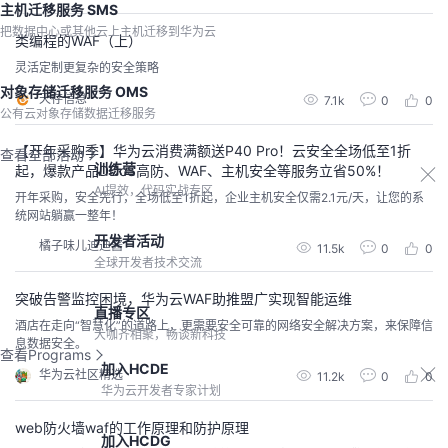
主机迁移服务 SMS
把数据中心或其他云上主机迁移到华为云
类编程的WAF（上）
灵活定制更复杂的安全策略
对象存储迁移服务 OMS
天存信息
7.1k
0
0
公有云对象存储数据迁移服务
【开年采购季】华为云消费满额送P40 Pro！云安全全场低至1折
查看全部活动
训练营
起，爆款产品DDoS高防、WAF、主机安全等服务立省50%！
AI提效，代码实战专区
开年采购，安全先行，全场低至1折起，企业主机安全仅需2.1元/天，让您的系
统网站躺赢一整年！
开发者活动
橘子味儿迪迪酱
11.5k
0
0
全球开发者技术交流
突破告警监控困境，华为云WAF助推盟广实现智能运维
直播专区
酒店在走向“智慧化”的道路上，更需要安全可靠的网络安全解决方案，来保障信
大咖齐相聚，畅谈新科技
息数据安全。
查看Programs
加入HCDE
华为云社区精选
11.2k
0
0
华为云开发者专家计划
web防火墙waf的工作原理和防护原理
加入HCDG