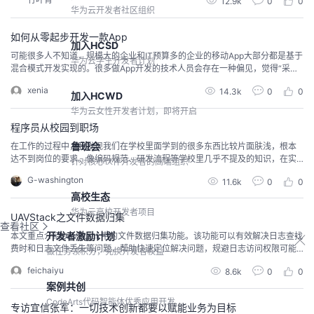
12.9k
0
0
抬到了10800。过去一个月，全国热点城市的房租如脱缰野马。一线的房租同
华为云开发者社区组织
比涨了近20%。一夜醒来，无产青年连一块立锥之地都悬了。从2018下半年开
始，租金海啸汹汹来袭，资本狂欢，...
如何从零起步开发一款App
加入HCSD
可能很多人不知道，规模大的企业和IT预算多的企业的移动App大部分都是基于
华为云学生开发者计划
混合模式开发实现的。很多做App开发的技术人员会存在一种偏见，觉得“采用
混合模式，基于HTML5技术开发出来的App，体验以及功能会和原生模式开发
xenia
14.3k
0
0
的存在差距”，所以更愿意使用原生模式开发App。其实市场上主流的App，绝
加入HCWD
大部分是基于混合模式开发的。最典型的就是微信，除了聊天功能以外，包括
华为云女性开发者计划，即将开启
公众号、小程序等都是由混合模式开...
程序员从校园到职场
鲁班会
在工作的过程中，我发现我们在学校里面学到的很多东西比较片面肤浅，根本
达不到岗位的要求。像编码规范、研发流程等学校里几乎不提及的知识，在实
针对核心伙伴开发者的高端组织
际的软件开发项目中却恰恰是异常的重要。
G-washington
11.6k
0
0
高校生态
华为云高校开发者项目
UAVStack之文件数据归集
查看社区
开发者激励计划
本文重点介绍UAVStack中的文件数据归集功能。该功能可以有效解决日志查找
费时和日志文件丢失等问题，帮助快速定位解决问题，规避日志访问权限可能
做任务领积分，兑换开发者权益
带来的安全风险。一、前言在分布式微服务架构下，单个应用中往往包含很多
feichaiyu
8.6k
0
0
实例。日常工作中，我们常常需要查看应用运行过程中产生的日志。但登陆服
案例共创
务器从大量实例中查找目标日志耗时耗力；有时日志文件还会在应用重启过程
中丢失。UAVStack的文件数据归集功能不仅...
CodeArts代码智能体优秀应用开发
专访宜信张军：一切技术创新都要以赋能业务为目标