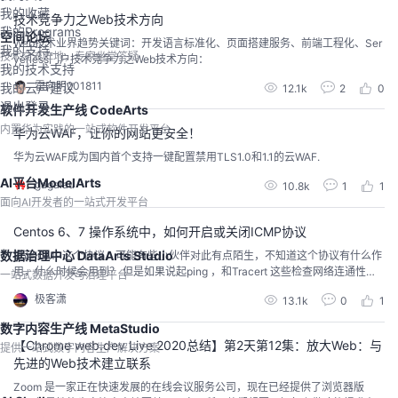
产品部署在Web服务器的前面，...
我的收藏
技术竞争力之Web技术方向
我的Programs
空间论坛
Web技术业界趋势关键词：开发语言标准化、页面搭建服务、前端工程化、Ser
我的支持
技术交流阵地，专家坐堂答疑
verless门户技术竞争力之Web技术方向：
我的技术支持
霍向明201811
我的云声建议
12.1k
2
0
退出登录
软件开发生产线 CodeArts
内置华为实践的一站式软件开发平台
华为云WAF，让你的网站更安全！
华为云WAF成为国内首个支持一键配置禁用TLS1.0和1.1的云WAF.
AI平台ModelArts
gagalau
10.8k
1
1
面向AI开发者的一站式开发平台
Centos 6、7 操作系统中，如何开启或关闭ICMP协议
数据治理中心 DataArts Studio
说起ICMP这个协议，可能有些小伙伴对此有点陌生，不知道这个协议有什么作
用，什么时候会用到？ 但是如果说起ping ，和Tracert 这些检查网络连通性的
一站式数据开发与治理平台
命令，相信搞运维或者IT的大部分人会对这个比较熟悉。其实，ping以及Trace
极客潇
13.1k
0
1
rt这两个命令就是基于ICMP协议实现的。
数字内容生产线 MetaStudio
【Chrome web.dev Live 2020总结】第2天第12集：放大Web：与
提供一站式数字内容生产解决方案
先进的Web技术建立联系
Zoom 是一家正在快速发展的在线会议服务公司，现在已经提供了浏览器版