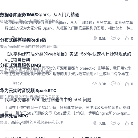
EO 是否非常重要？主要面向：移动端还是 pc 端？是否有开发 app 的规划？有
了这样的问题我们可以带着问题去重点...
Spark on Yarn | Spark，从入门到精通
数据仓库服务 DWS
极致性能、稳定、按需扩展的数据仓库
欢迎阅读美图数据技术团队的「Spark，从入门到精通」系列文章，本系列文章
将由浅入深为大家介绍 Spark，从框架入门到底层架构的实现，相信总有一种
姿势适合你，欢迎大家持续关注：）往期直通车：Hello Spark!为什么需要 Yar
Tracy
8.5k
0
0
n？Yarn 的全称是 Yet Anther Resource Negotiator（另一种资源协商者）。它
分布式缓存服务Redis版
作为 Hadoop 的一个组件，官方对它的定义是一个...
兼容Redis的高速内存数据处理引擎
《从零构建前后分离的web项目》实战 -5分钟快速构建炒鸡规范的
VUE项目骨架
分布式消息服务 DMS
初步搭建脚手架Tips任何不错的开源项目都有 project-cli 脚手架、我们用它生
完全托管的高性能消息队列服务
成往往能快速配制出最佳的、理想的脚手架我通常使用 cli 生成项目骨架再在之
基础上进行个人修改。什么是 CLI命令行界面（英语：command-line interfac
Tracy
8.0k
0
0
e，缩写：CLI）是在图形用户界面得到普及之前使用最为广泛的用户界面，它
华为云实时音视频 SparkRTC
通常不支持鼠标，用户通过键盘输入指令，计算机接收到指令后，予以执...
面向互联网的实时音视频通信云服务
代理服务器和 Web 服务器通信中的 504 问题
上周在工作中遇到一个504问题，特写此文记录，关注我公众号的读者可能阅
读过一篇关于502问题的文章《502错误，让你进一步明白nginx和php-fpm之
媒体处理 MPC
间的关系》。对于一个Web开发者来说，504和502问题看上去好像很简单，每
经济、高效、弹性的音视频转码和处理
Tracy
7.8k
0
0
个人也可能都遇到过，但把问题说清楚并不那么容易，也希望这两篇文章能够
帮助您。两台设备只要通过proxy或fastcgi协议互相通信，都会遇到504问题，
比如Ngin...