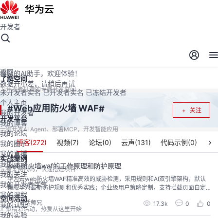
开发者
开发者空间
开发者空间
开发平台
精选服务
云宝助手
返回
懂您的AI助手，欢迎体验！
了解空间
数据开小差，请稍后再试
为开发者打造的专属开发空间
未开发者实名
已开发者实名
已冻结开发者
个人主页
Web应用防火墙 WAF
#
#
关注
我的开发者
开发平台
我的博客
一键开发AI Agent、部署MCP，开发智能应用
我的论坛
博客(
272
)
视频(
7
)
论坛(
0
)
云声(
131
)
代码示例(
0
)
我的圈子
我的直播
实战案例
我的活动
web防火墙waf的工作原理和防护原理
完整案例代码，快速搭建项目
我的关注
华为云web防火墙WAF精准高效的威胁检测，采用规则和AI双引擎架构，默认
我的开发者学堂
集成华为最新防护规则和优秀实践；企业级用户策略定制，支持拦截页面自定
我的课程
义、多条件的CC防护策略配置、海量IP黑名单等，防护更精准。WAF基本工作
空间活动
贤话师兄
17.3k
0
0
我的认证
原理WAF的防护原理是通过改变用户域名的DNS解析地址来将Web流量牵引到
汇聚精彩活动，热爱从这里开始
华为云的WAF引擎集群，经过检测后再回源至真正的Web服务器。Web防火墙
我的实验