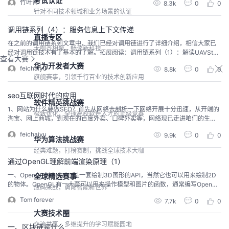
考试认证
竹叶青
8.3k
0
0
用转化为浏览器的native invoke。在我们new一个WebDriver的过程中，Selen
针对不同技术领域和业务场景的认证
ium首先会确认浏览...
调用链系列（4）：服务信息上下文传递
直播专区
在之前的调用链系列文章中，我们已经对调用链进行了详细介绍，相信大家已
大咖齐相聚，畅谈新科技
经对调用链技术有了基本的了解。拓展阅读：调用链系列（1）：解读UAVStac
查看大赛
k中的贪吃蛇调用链系列（2）：轻调用链实现调用链系列（3）：如何从零开始
华为开发者大赛
feichaiyu
8.8k
0
0
捕获body和header其实，在调用链的绘制过程中，调用链上下文的传递非常值
旗舰赛事，引领千行百业的技术创新应用
得关注。各个节点在获取上层上下文后生成新的上下文并向后传递。在传递过
程中，上下文一旦丢失或出现异常就...
seo互联网时代的应用
软件精英挑战赛
1、网站为什么要做SEO？首先从网络去剖析一下网络开展十分迅速，从开端的
极致优化，全球高校软件人才的顶级竞赛
淘宝、网上商城，到现在的百度外卖、口碑外卖等，网络现已走进咱们的生
活。查找引擎是用户寻觅信息的十分重要的手法，一般用户寻觅想要的信息都
feichaiyu
9.9k
0
0
会经过百度查找来找到自己想要的信息，是网络的首要驱动力。查找引擎十分
华为算法挑战赛
公平，这是相对天然排名而言的，不是谁想在前面就在前面，想办法把自己的
经典难题，打榜赛制，挑战全球技术大咖
网站排名进步，取得天然查找流量，这便是SEO优化。2...
通过OpenGL理解前端渲染原理（1）
一、OpenGLOpenGL，是一套绘制3D图形的API，当然它也可以用来绘制2D
全球精选赛事
的物体。OpenGL有一大套可以用来操作模型和图片的函数，通常编写OpenGL
放码来战，勇闯智能新世界
库的人是显卡的制造者。我们买的显卡都支持特定版本的OpenGL。下图是用O
Tom forever
7.7k
0
0
penGL做的旋转的立方体。二、渲染原理2.1 渲染管道在OpenGL中，所有东西
都在一个3D的空间里，而我们的屏幕和窗口都是2D的，所以OpenGL需要将3
大赛技术圈
D...
交流共享、多维提升的学习赋能园地
一、区块链是什么