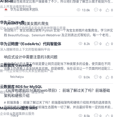
AI Shell
本，但是性能肯定比客户端要差了不少，所以他们想要了解怎么做才能提升在
线版的Zoom的用户体验。他们关注了三个最新的api，并对比了他们的优劣。
云上开发运维效率升级
华为云官网技术团队
13.6k
0
0
华为云Skills库
Python3 实现美女图片爬虫
让AI Agent通过自然语言安全高效地管理云资源
项目简介：本实验通过使用 Python 实现一个淘宝女郎图片收集爬虫，学习并实
践 BeautifulSoup、Selenium Webdriver 及正则表达式等知识。每一个老司机
都和这门课相见恨晚。只要20分钟，8个多G的美女图片就会按文件夹、姓名、
feichaiyu
华为云码道（CodeArts）代码智能体
8.2k
0
0
地点整整齐齐地出现在你的电脑里。单身狗看了会流泪，宅男看了会沉默。本
教程由阿treee发布在实验楼，完整教程及在线练习地址：Python3 实...
深入理解项目上下文的智能编码平台
响应式设计中需要注意的3类问题
响应式设计的主要工作就是要让网页适配当下种类繁多的设备，使页面在不同
云数据库 GaussDB
设备上仍然看上去友好并且可用。但是细想，当在设法让一个页面同时适配三
新一代企业级分布式关系型数据库产品
星Galaxy S6和iPhone 6时，我们究竟是在适配什么？Galaxy S6和iPhone 6究
feichaiyu
9.0k
0
0
竟存在哪些影响页面展现的差异因素？以上这些问题都可以归纳为：当谈论设
备的时候我们究竟在谈论什么？不同设备间的差异有很多种，我们不关心设备
云数据库 RDS for MySQL
的制造厂商，不关心C...
《从零构建前后分离的web项目》：前端了解过关了吗？前端基础
稳定可靠、安全运行、弹性伸缩
架构和硬核介绍
# 前端准备 ：前端了解过关了吗？前端基础架构和硬核介绍技术栈的选择首先
我们构建前端架构需要对前端生态圈有一切了解，并且最好带有一定的技术前
MapReduce服务 MRS
瞻性，好的技术架构可能日后会方便的扩展，减少重构的次数，即使重构也不
企业级大数据集群云服务
Tracy
8.5k
0
0
需要大动干戈，我通常选型技术栈会参考以下三点：一、提出自身业务的需求S