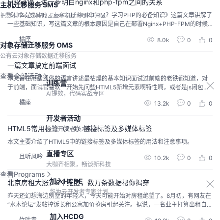
502错误，进一步明白nginx和php-fpm之间的关系
主机迁移服务 SMS
《什么是SAPI，FastCGI，PHP-FPM？学习PHP的必备知识》这篇文章讲解了
把数据中心或其他云上主机迁移到华为云
一些基础知识，写这篇文章的根本原因是自己在部署Nginx+PHP-FPM的时候
遇到了二个问题。今天我就回顾下当时遇到的一个502错误（另外一个问题有机
橘座
8.0k
0
0
会再讲），以及最后的解决方法，大家也别小看这个502错误，充分理解非常必
对象存储迁移服务 OMS
要，希望通过这篇文章大家能够学到一些知识。在我这个案例中，Nginx通过Fa
公有云对象存储数据迁移服务
stCGI...
一篇文章搞定前端面试
查看全部活动
本文旨在用最通俗的语言讲述最枯燥的基本知识面试过前端的老铁都知道，对
训练营
于前端，面试官喜欢一开始先问些HTML5新增元素啊特性啊，或者是js闭包啊
AI提效，代码实战专区
原型啊，或者是css垂直水平居中怎么实现啊之类的基础问题，当你能倒背如流
橘座
13.2k
0
0
的回答这些之后，面试官脸上会划过一丝诡异的笑容，然后晴转多云，故作深
沉的清一下嗓子问：**从用户输入URL到浏览器呈现页面经过了哪些过程？**
开发者活动
如果你懂，巴拉巴拉回答了一堆，他又接着...
HTML5常用标签（2-4）链接标签及多媒体标签
全球开发者技术交流
本文主要介绍了HTML5中的链接标签及多媒体标签的用法和注意事项。
直播专区
且听风吟
10.2k
0
0
大咖齐相聚，畅谈新科技
查看Programs
加入HCDE
北京房租大涨？6个维度，数万条数据帮你揭穿
华为云开发者专家计划
昨天还幻想海边别墅的年轻人，今天可能开始对房租绝望了。8月初，有网友在
“水木论坛”发帖控诉长租公寓加价抢房引起关注。据说，一名业主打算出租自己
位于天通苑的三居室，预期租金7500元/月，结果被二方中介互相抬价，硬生生
加入HCDG
竹叶青