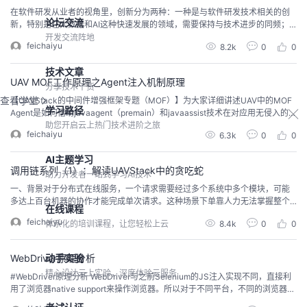
在软件研发从业者的视角里，创新分为两种：一种是与软件研发技术相关的创
论坛交流
新，特别是在大数据和AI这种快速发展的领域，需要保持与技术进步的同频；
而另一种创新，是与公司业务相关的，不断运用技术实现自动化、智能化、规
开发交流阵地
feichaiyu
8.2k
0
0
范化，提高业务服务能力与用户体验。但对于很多技术人来说，常常会沉迷于
技术创新或者是业务优化，将新的技术趋势强加在业务上，或者固守陈规地拒
技术文章
绝一些新的有效的技术解决方案。而真正的创新，是在理性...
UAV MOF工作原理之Agent注入机制原理
分享技术干货
查看学堂
【UAVStack的中间件增强框架专题（MOF）】为大家详细讲述UAV中的MOF
学习路径
Agent是如何借助javaagent（premain）和javaassist技术在对应用无侵入的前
提下完成数据捕获的。一、前言MOF（Moniter Framwork）作为UAV应用数据
助您开启云上热门技术进阶之旅
feichaiyu
6.3k
0
0
捕获框架，不但实现了对应用无侵入的数据捕获，而且在框架层面实现了功能
的灵活控制，并且保证了良好的可扩展性，在UAV中具有举足...
AI主题学习
调用链系列（1）：解读UAVStack中的贪吃蛇
助力开发者一站式学习AI技术
一、背景对于分布式在线服务，一个请求需要经过多个系统中多个模块，可能
多达上百台机器的协作才能完成单次请求。这种场景下单靠人力无法掌握整个
在线课程
请求中各个阶段的性能开销，更无法快速的定位系统中性能瓶颈。当发生故障
feichaiyu
8.4k
0
0
体系化的培训课程，让您轻松上云
时通常需要查看大量日志跨越多个团队来确认问题。二、举个栗子程序猿小亮
作为一个在职场摸爬滚打多年资深工程师，他可能面临的系统设计是这个样子
的，如下图。（图片来自于网络）借助良好的系统设计和编码...
动手实验
WebDriver原理分析
精心设计云上实验，深度体验云服务
#WebDriver原理分析 WebDriver与之前Selenium的JS注入实现不同，直接利
用了浏览器native support来操作浏览器。所以对于不同平台，不同的浏览器，
必须依赖一个特定的浏览器的native component来实现把WebDriver API的调