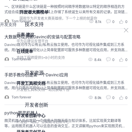
一、区块链是什么区块链是一种按照时间顺序将数据块以特定的顺序相连的方
开发者大赛榜单
式组合成的链式数据结构，其上存储了系统诞生以来所有交易的记录。区块链
上的数据由全网节点共同维护并共同存储，同时以密码学方式保证区块数据不
围观华为开发者大赛英雄榜，下一个上榜的就是你
Tom forever
8.1k
0
0
可篡改和不可伪造。所以区块链本质是一个分布式共享数据库。区块链让参与
技术支持
开发支持
系统中的任意多个节点，通过密码学方法产生相关联数据块（即区块，bloc
k），每个数据块中都包含了一定时间内的系统全部信息交...
云声·建议
大数据可视洞察Davinci的安装与配置攻略
华为云建议反馈平台
Davinci既可作为公有云/私有云独立使用，也可作为可视化插件集成到三方系
统。用户只需在可视化UI上简单配置即可服务多种数据可视化应用，并支持高
在线提单
级交互/行业分析/模式探索/社交智能等可视化功能。一、环境准备JDK 1.8（或
支持工程师提供5*8小时的支持
Tom forever
8.4k
0
0
更高版本）MySql5.5（或更高版本）Mail ServerPhantomJs（安装请参考：p
hantomjs.org）Redis（可选）二、配置部署1) 初始化目录...
开发资源
手把手教你创建第一个Davinci应用
Davinci既可作为公有云/私有云独立使用，也可作为可视化插件集成到三方系
开发工具和文档
统。用户只需在可视化UI上简单配置即可服务多种数据可视化应用，并支持高
开发者工具和文档一站式获取平台
级交互/行业分析/模式探索/社交智能等可视化功能。大数据可视平台Davinci的
Tom forever
8.9k
0
0
安装与配置攻略我们先来实现第一个应用。如果某一步不会操作，别担心，你
可以到后面的章节中找对应的介绍。一、注册Davinci 0.3 需要用户自己注册系
开发者创新
统账号，注册前确保...
python图灵机器人
开发者创新中心
图灵机器人后台就是一个很庞大的聊天库与知识体系，比如实现英文翻译等
开发者一站式产业实践与创新中心
等，运用图灵机器人可以信息的查询交互，正文讲解用python来实现图灵机器
人网络接口的调用。
开发者共创平台