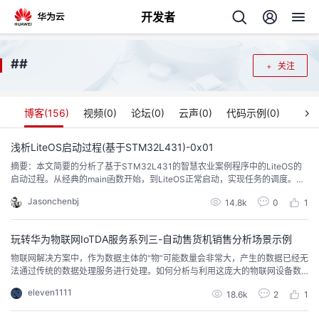
开发者
返
#
#
关注
回
博客(
156
)
视频(
0
)
论坛(
0
)
云声(
0
)
代码示例(
0
)
浅析LiteOS启动过程(基于STM32L431)-0x01
摘要：本文简要的分析了基于STM32L431的智慧农业案例程序中的LiteOS的
个
启动过程。从经典的main函数开始，到LiteOS正常启动，实现任务的调度。通
过这种分析，可以很好的理解LiteOS的一些运行原理过程，有助于LiteOS移植
Jasonchenbj
我
14.8k
0
1
人
过程中的问题排查，有助于在其他芯片上顺利移植LiteOS。1.从主函数main()进
入在嵌入式C语言程序中，程序通常从main函数开始执行。在没有操作系统的...
的
玩转华为物联网IoTDA服务系列三-自动售货机销售分析场景示例
主
物联网解决方案中，作为数据主体的“物”可能数量会非常大，产生的数据已经无
法通过传统的数据处理服务进行处理。如何分析与利用这庞大的物联网设备数
开
页
据对物联网企业来说又是一个新的挑战。本文以自动售货机销售分析场景示
eleven1111
18.6k
2
1
例，分析售货销量状况。
发