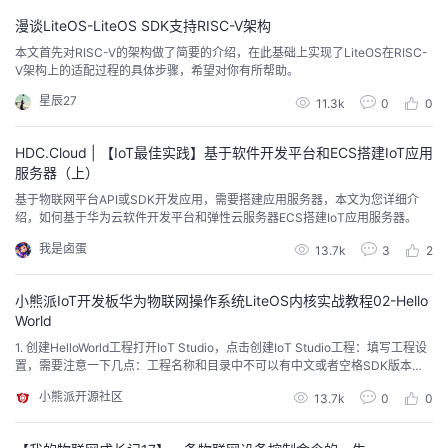
持
建
证
实
的
漫谈LiteOS-LiteOS SDK支持RISC-V架构
本文首先对RISC-V的架构做了简要的介绍，在此基础上实现了LiteOS在RISC-
议
验
收
V架构上的适配过程的具体步骤，希望对你有所帮助。
星辰27
11.3k
0
0
藏
HDC.Cloud | 【IoT最佳实践】基于软件开发平台和ECS搭建IoT应用
服务器（上）
基于物联网平台API或SDK开发应用，需要搭建应用服务器，本文为您详细介
绍，如何基于华为云软件开发平台和弹性云服务器ECS搭建IoT应用服务器。
我是卤蛋
13.7k
3
2
小熊派IoT开发板华为物联网操作系统LiteOS内核实战教程02-Hello
World
1. 创建HelloWorld工程打开IoT Studio，点击创建IoT Studio工程：填写工程设
置，需要注意一下几点：工程名称和目录中不可以有中文或者空格SDK版本选
择最新的IoT_LINK版本，当前最新1.0.0硬件平台选择STM32L431RC_BearPi
小熊派开源社区
13.7k
0
0
示例工程选择hello_world_demo创建完成之后进入IoT Studio界面如图：2. IoT
_LINK SDK在创...