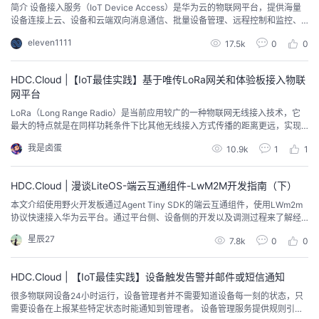
简介 设备接入服务（IoT Device Access）是华为云的物联网平台，提供海量
设备连接上云、设备和云端双向消息通信、批量设备管理、远程控制和监控、O
TA升级、设备联动规则等能力，并可将设备数据灵活流转到华为云其他服务，
eleven1111
17.5k
0
0
帮助物联网行业用户快速完成设备联网及行业应用集成。全新升级后的设备接
入服务IoTDA，整合了原设备接入服务和设备管理服务的功能。 简言之，I...
HDC.Cloud |【IoT最佳实践】基于唯传LoRa网关和体验板接入物联
网平台
LoRa（Long Range Radio）是当前应用较广的一种物联网无线接入技术，它
最大的特点就是在同样功耗条件下比其他无线接入方式传播的距离更远，实现
了低功耗和远距离的统一，它在同样的功耗下比传统的无线射频通信距离扩大3
我是卤蛋
10.9k
1
1
-5倍。而LoRaWAN是为LoRa远距离通信网络设计的一套通讯协议和系统架
构。本示例为通过登录唯传科技官网，购买LoRa网关和体验板，接入物联网平
台，实现数据上报和命令下发。
HDC.Cloud | 漫谈LiteOS-端云互通组件-LwM2M开发指南（下）
本文介绍使用野火开发板通过Agent Tiny SDK的端云互通组件，使用LWm2m
协议快速接入华为云平台。通过平台侧、设备侧的开发以及调测过程来了解经B
S接入物联网平台模式的具体流程，希望对你有所帮助。
星辰27
7.8k
0
0
HDC.Cloud | 【IoT最佳实践】设备触发告警并邮件或短信通知
很多物联网设备24小时运行，设备管理者并不需要知道设备每一刻的状态，只
需要设备在上报某些特定状态时能通知到管理者。 设备管理服务提供规则引擎