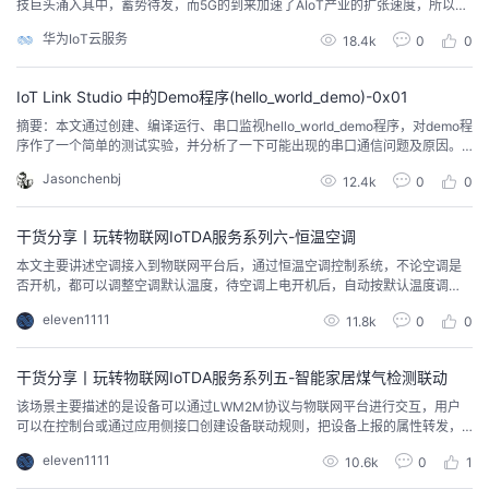
技巨头涌入其中，蓄势待发，而5G的到来加速了AIoT产业的扩张速度，所以如
华为云MVP朱有鹏所说，年轻的开发者应该要拥抱IoT、拥抱AI、拥抱新技术。
华为IoT云服务
18.4k
0
0
IoT Link Studio 中的Demo程序(hello_world_demo)-0x01
摘要：本文通过创建、编译运行、串口监视hello_world_demo程序，对demo程
序作了一个简单的测试实验，并分析了一下可能出现的串口通信问题及原因。
希望能为初学者顺利练习demo程序提供一些参考。 IoT Link Studio 是华为开
Jasonchenbj
12.4k
0
0
发的可以集成到VS Code中使用的IoT 开发环境。在里面包括了一些使用Lite O
S 的程序实例模板，例如hello_world_d...
干货分享丨玩转物联网IoTDA服务系列六-恒温空调
本文主要讲述空调接入到物联网平台后，通过恒温空调控制系统，不论空调是
否开机，都可以调整空调默认温度，待空调上电开机后，自动按默认温度调
节。
eleven1111
11.8k
0
0
干货分享丨玩转物联网IoTDA服务系列五-智能家居煤气检测联动
该场景主要描述的是设备可以通过LWM2M协议与物联网平台进行交互，用户
可以在控制台或通过应用侧接口创建设备联动规则，把设备上报的属性转发，
通过物联网平台规则引擎转变成命令下发给其他指定设备。
eleven1111
10.6k
0
1