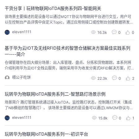
干货分享丨玩转物联网IoTDA服务系列四-智能网关
该场景主要描述的是设备可以通过MQTT协议与物联网平台进行交互，用户可
以在控制台产品详情中自定义Topic，通过应用侧接口或控制台创建数据转发规
则，把设备上报的消息转发给其他华为云服务，供应用侧用户主动去消费。
eleven1111
16.3k
0
0
基于华为云IOT及无线RFID技术的智慧仓储解决方案最佳实践系列
一----简介
仓储管理存在四大细分场景：出入库管理、盘点、分拣和货物跟踪。本系列将
介绍利用华为云IOT全栈云服务，端侧采用华为收发分离式RFID解决方案，打
造端到端到IOT智慧仓储解决方案的最佳实践。
喂公子吃饼
22.3k
0
2
玩转华为物联网IoTDA服务系列二-智慧路灯场景示例
场景简介 路灯管理系统通过接入IoTDA，监控路灯状态，控制路灯开关（集成
了NB模组的智慧路灯）。 该场景主要描述的是设备可以通过LWM2M协议与物
联网平台进行交互，应用侧可以到物联网平台订阅设备侧变化的通知，也可以
eleven1111
15.8k
0
1
给设备侧下发命令。 核心知识点：产品模型、编辑码插件、订阅推送、属性上
报、命令下发。场景流程流程解释： 1、创建路灯产品：...
玩转华为物联网IoTDA服务系列一-初识平台