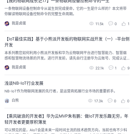
【我的物联网成长记17】一条物联网设备控制命令的一生
一条物联网设备控制命令从诞生到完成使命，它的一生是什么样的？本文将带
你解读物联网设备控制命令的完整生命周期。
我是卤蛋
11.5k
0
1
【IoT最佳实践】基于小熊派开发板的物联网实战开发（一）-平台侧
开发
本系列教您如何利用小熊派开发板和华为云物联网平台进行智慧能力、智慧烟
感和智慧物流场景的开发。进行开发前，请先自行注册华为云账号、完成认证
并开通华为云物联网平台开发中心。创建项目和产品在开发中心内点击“新建项
我是卤蛋
22.1k
1
9
目”；输入项目名称“HCIP_IoT”，选择所属行业“公共事业（NB-IoT）”，点击
“确定”；保存返回的秘钥后进入项目；点击左侧“产品开发”；点击“新建产品”；
点击“自定义产品”页签；点...
浅谈NB-IoT行业发展
NB-IoT作为物联网发展的先行者，是运营商拓展行业市场的重要抓手。
白熊
17.3k
0
0
【乘风破浪的开发者】华为云MVP朱有鹏：做IoT开发乐趣无穷，年
轻开发者更要厚积薄发
可以预见的是，AIoT会是未来一段时间主流的技术趋势方向，当前也有不少科