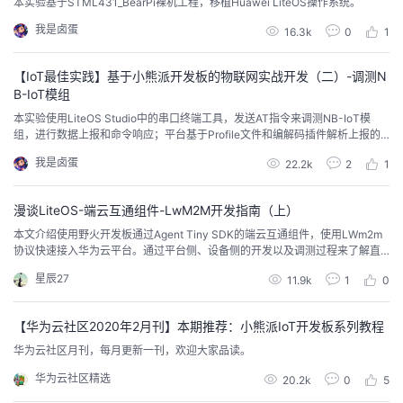
本实验基于STML431_BearPi裸机工程，移植Huawei LiteOS操作系统。
我
注
的
开
我是卤蛋
16.3k
0
1
的
Programs
发
【IoT最佳实践】基于小熊派开发板的物联网实战开发（二）-调测N
B-IoT模组
支
者
本实验使用LiteOS Studio中的串口终端工具，发送AT指令来调测NB-IoT模
组，进行数据上报和命令响应；平台基于Profile文件和编解码插件解析上报的
持
学
数据。
我是卤蛋
22.2k
2
1
我
堂
漫谈LiteOS-端云互通组件-LwM2M开发指南（上）
本文介绍使用野火开发板通过Agent Tiny SDK的端云互通组件，使用LWm2m
的
我
我
协议快速接入华为云平台。通过平台侧、设备侧的开发以及调测过程来了解直
接接入物联网平台模式的具体流程，希望对你有所帮助。
星辰27
技
的
11.9k
1
0
的
我
术
云
【华为云社区2020年2月刊】本期推荐：小熊派IoT开发板系列教程
课
的
我
华为云社区月刊，每月更新一刊，欢迎大家品读。
支
声
程
认
的
我
华为云社区精选
20.2k
0
5