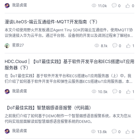
功能可以满足该诉求，您可以通过设置规则简单实现当设备上报的数据满足某
我是卤蛋
11.0k
0
0
个条件时，物联网平台触发指定动作进行通知。
漫谈LiteOS-端云互通组件-MQTT开发指南（下）
本文介绍使用野火开发板通过Agent Tiny SDK的端云互通组件，使用MQTT协
议快速接入华为云平台。通过平台侧、设备侧的开发以及调测过程来了解经BS
接入物联网平台模式的具体流程，希望对你有所帮助。
星辰27
8.1k
0
1
HDC.Cloud | 【IoT最佳实践】基于软件开发平台和ECS搭建IoT应用
服务器（下）
在【IoT最佳实践】基于软件开发平台和ECS搭建IoT应用服务器（上）中，我
们介绍了如何基于软件开发平台和弹性云服务器ECS搭建IoT应用服务器，本文
将为您介绍搭建完成后如何进行应用调测~
我是卤蛋
10.5k
0
1
【IoT最佳实践】智慧烟感语音报警（代码篇）
之前我们介绍了如何基于DEMO制作一个智慧烟感语音报警系统，本文为您从
代码实现层面解读如智慧烟感语音报警系统的DEMO。
我是卤蛋
13.6k
0
0