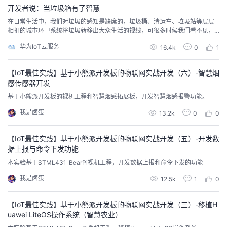
开发者说：当垃圾箱有了智慧
者
在日常生活中，我们对垃圾的感知是缺席的，垃圾桶、清运车、垃圾站等层层
相扣的城市环卫系统将垃圾转移出大众生活的视线，可很多时候我们看不见，
不代表问题不存在，垃圾虽然被转移，但并没有彻底消失。
我
华为IoT云服务
16.4k
0
1
的
我
【IoT最佳实践】基于小熊派开发板的物联网实战开发（六）-智慧烟
感传感器开发
博
的
我
基于小熊派开发板的裸机工程和智慧烟感拓展板，开发智慧烟感报警功能。
我是卤蛋
13.2k
0
0
客
论
的
我
【IoT最佳实践】基于小熊派开发板的物联网实战开发（五）-开发数
坛
圈
的
我
据上报与命令下发功能
本实验基于STML431_BearPi裸机工程，开发数据上报和命令下发的功能
子
直
的
我
我是卤蛋
12.5k
1
0
我
播
活
的
【IoT最佳实践】基于小熊派开发板的物联网实战开发（三）-移植H
我
动
关
的
uawei LiteOS操作系统（智慧农业）