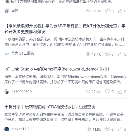
NB-IoT作为物联网发展的先行者，是运营商拓展行业市场的重要抓手。
白熊
17.3k
0
0
【乘风破浪的开发者】华为云MVP朱有鹏：做IoT开发乐趣无穷，年
轻开发者更要厚积薄发
可以预见的是，AIoT会是未来一段时间主流的技术趋势方向，当前也有不少科
技巨头涌入其中，蓄势待发，而5G的到来加速了AIoT产业的扩张速度，所以如
华为云MVP朱有鹏所说，年轻的开发者应该要拥抱IoT、拥抱AI、拥抱新技术。
华为IoT云服务
18.4k
0
0
IoT Link Studio 中的Demo程序(hello_world_demo)-0x01
摘要：本文通过创建、编译运行、串口监视hello_world_demo程序，对demo程
序作了一个简单的测试实验，并分析了一下可能出现的串口通信问题及原因。
希望能为初学者顺利练习demo程序提供一些参考。 IoT Link Studio 是华为开
Jasonchenbj
12.4k
0
0
发的可以集成到VS Code中使用的IoT 开发环境。在里面包括了一些使用Lite O
S 的程序实例模板，例如hello_world_d...
干货分享丨玩转物联网IoTDA服务系列六-恒温空调
本文主要讲述空调接入到物联网平台后，通过恒温空调控制系统，不论空调是
否开机，都可以调整空调默认温度，待空调上电开机后，自动按默认温度调
节。
eleven1111
11.8k
0
0