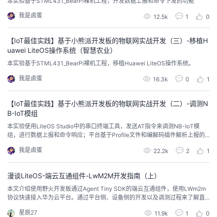
本实验基于STML431_BearPi裸机工程，开发数据上报和命令下发的功能
我
注
的
开
我是卤蛋
12.5k
1
0
的
Programs
发
【IoT最佳实践】基于小熊派开发板的物联网实战开发（三）-移植H
uawei LiteOS操作系统（智慧农业）
支
者
本实验基于STML431_BearPi裸机工程，移植Huawei LiteOS操作系统。
我是卤蛋
16.3k
0
1
持
学
【IoT最佳实践】基于小熊派开发板的物联网实战开发（二）-调测N
我
堂
B-IoT模组
本实验使用LiteOS Studio中的串口终端工具，发送AT指令来调测NB-IoT模
的
我
我
组，进行数据上报和命令响应；平台基于Profile文件和编解码插件解析上报的
数据。
我是卤蛋
技
的
22.2k
2
1
的
我
术
云
漫谈LiteOS-端云互通组件-LwM2M开发指南（上）
课
的
我
本文介绍使用野火开发板通过Agent Tiny SDK的端云互通组件，使用LWm2m
协议快速接入华为云平台。通过平台侧、设备侧的开发以及调测过程来了解直
支
声
程
认
的
我
接接入物联网平台模式的具体流程，希望对你有所帮助。
星辰27
11.9k
1
0