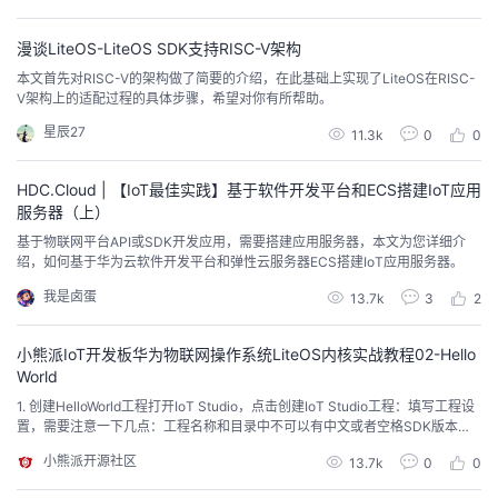
持
建
证
实
的
漫谈LiteOS-LiteOS SDK支持RISC-V架构
议
验
收
本文首先对RISC-V的架构做了简要的介绍，在此基础上实现了LiteOS在RISC-
V架构上的适配过程的具体步骤，希望对你有所帮助。
藏
星辰27
11.3k
0
0
HDC.Cloud | 【IoT最佳实践】基于软件开发平台和ECS搭建IoT应用
服务器（上）
基于物联网平台API或SDK开发应用，需要搭建应用服务器，本文为您详细介
绍，如何基于华为云软件开发平台和弹性云服务器ECS搭建IoT应用服务器。
我是卤蛋
13.7k
3
2
小熊派IoT开发板华为物联网操作系统LiteOS内核实战教程02-Hello
World
1. 创建HelloWorld工程打开IoT Studio，点击创建IoT Studio工程：填写工程设
置，需要注意一下几点：工程名称和目录中不可以有中文或者空格SDK版本选
择最新的IoT_LINK版本，当前最新1.0.0硬件平台选择STM32L431RC_BearPi
小熊派开源社区
13.7k
0
0
示例工程选择hello_world_demo创建完成之后进入IoT Studio界面如图：2. IoT
_LINK SDK在创...