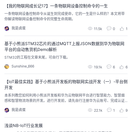
【我的物联网成长记17】一条物联网设备控制命令的一生
一条物联网设备控制命令从诞生到完成使命，它的一生是什么样的？本文将带
你解读物联网设备控制命令的完整生命周期。
我是卤蛋
11.5k
0
1
基于小熊派STM32芯片的通过MQTT上报JSON数据到华为物联网
平台的自动售货机Demo解析
STM32的工程在文章末尾，可自行下载。
Sunshine_666
19.1k
6
6
【IoT最佳实践】基于小熊派开发板的物联网实战开发（一）-平台侧
开发
本系列教您如何利用小熊派开发板和华为云物联网平台进行智慧能力、智慧烟
感和智慧物流场景的开发。进行开发前，请先自行注册华为云账号、完成认证
并开通华为云物联网平台开发中心。创建项目和产品在开发中心内点击“新建项
我是卤蛋
22.1k
1
9
目”；输入项目名称“HCIP_IoT”，选择所属行业“公共事业（NB-IoT）”，点击
“确定”；保存返回的秘钥后进入项目；点击左侧“产品开发”；点击“新建产品”；
点击“自定义产品”页签；点...
浅谈NB-IoT行业发展