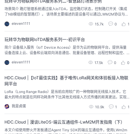
玩转华为物联网IoTDA服务系列二-智慧路灯场景示例
场景简介 路灯管理系统通过接入IoTDA，监控路灯状态，控制路灯开关（集成
了NB模组的智慧路灯）。 该场景主要描述的是设备可以通过LWM2M协议与物
联网平台进行交互，应用侧可以到物联网平台订阅设备侧变化的通知，也可以
eleven1111
15.7k
0
1
给设备侧下发命令。 核心知识点：产品模型、编辑码插件、订阅推送、属性上
报、命令下发。场景流程流程解释： 1、创建路灯产品：...
玩转华为物联网IoTDA服务系列一-初识平台
简介 设备接入服务（IoT Device Access）是华为云的物联网平台，提供海量
设备连接上云、设备和云端双向消息通信、批量设备管理、远程控制和监控、O
TA升级、设备联动规则等能力，并可将设备数据灵活流转到华为云其他服务，
eleven1111
17.5k
0
0
帮助物联网行业用户快速完成设备联网及行业应用集成。全新升级后的设备接
入服务IoTDA，整合了原设备接入服务和设备管理服务的功能。 简言之，I...
HDC.Cloud |【IoT最佳实践】基于唯传LoRa网关和体验板接入物联
网平台
LoRa（Long Range Radio）是当前应用较广的一种物联网无线接入技术，它
最大的特点就是在同样功耗条件下比其他无线接入方式传播的距离更远，实现
了低功耗和远距离的统一，它在同样的功耗下比传统的无线射频通信距离扩大3
我是卤蛋
10.9k
1
1
-5倍。而LoRaWAN是为LoRa远距离通信网络设计的一套通讯协议和系统架
构。本示例为通过登录唯传科技官网，购买LoRa网关和体验板，接入物联网平
台，实现数据上报和命令下发。
HDC.Cloud | 漫谈LiteOS-端云互通组件-LwM2M开发指南（下）
本文介绍使用野火开发板通过Agent Tiny SDK的端云互通组件，使用LWm2m