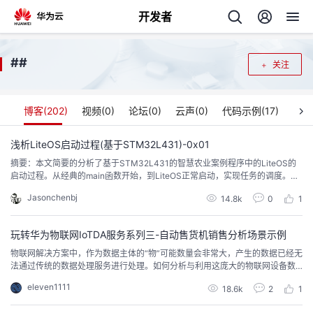
开发者
返
#
#
关注
回
博客(
202
)
视频(
0
)
论坛(
0
)
云声(
0
)
代码示例(
17
)
浅析LiteOS启动过程(基于STM32L431)-0x01
摘要：本文简要的分析了基于STM32L431的智慧农业案例程序中的LiteOS的
个
启动过程。从经典的main函数开始，到LiteOS正常启动，实现任务的调度。通
过这种分析，可以很好的理解LiteOS的一些运行原理过程，有助于LiteOS移植
Jasonchenbj
我
14.8k
0
1
人
过程中的问题排查，有助于在其他芯片上顺利移植LiteOS。1.从主函数main()进
入在嵌入式C语言程序中，程序通常从main函数开始执行。在没有操作系统的...
的
玩转华为物联网IoTDA服务系列三-自动售货机销售分析场景示例
主
物联网解决方案中，作为数据主体的“物”可能数量会非常大，产生的数据已经无
法通过传统的数据处理服务进行处理。如何分析与利用这庞大的物联网设备数
开
页
据对物联网企业来说又是一个新的挑战。本文以自动售货机销售分析场景示
eleven1111
18.6k
2
1
例，分析售货销量状况。
发