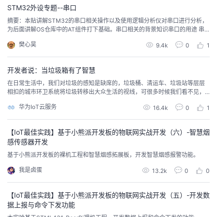
STM32外设专题--串口
者
摘要：本贴讲解STM32的串口相关操作以及使用逻辑分析仪对串口进行分析，
为后面讲解OS仓库中的AT组件打下基础。串口相关的背景知识串口的用途 串
口一般用于MCU和电脑通讯（打印调式信息、下载程序）、MCU和MCU通讯
我
樊心昊
9.4k
0
1
（STM32外接NBiot）等功能，几乎所有MCU都带有串口功能（STM32、5
1、NBiot、4G模组、WIFI模组、蓝牙模组等），我们LiteOS的AT框架的底层
的
我
也是串...
开发者说：当垃圾箱有了智慧
在日常生活中，我们对垃圾的感知是缺席的，垃圾桶、清运车、垃圾站等层层
博
的
我
相扣的城市环卫系统将垃圾转移出大众生活的视线，可很多时候我们看不见，
不代表问题不存在，垃圾虽然被转移，但并没有彻底消失。
华为IoT云服务
16.4k
0
1
客
论
的
我
【IoT最佳实践】基于小熊派开发板的物联网实战开发（六）-智慧烟
坛
圈
的
我
感传感器开发
基于小熊派开发板的裸机工程和智慧烟感拓展板，开发智慧烟感报警功能。
子
直
的
我
我是卤蛋
13.2k
0
0
我
播
活
的
【IoT最佳实践】基于小熊派开发板的物联网实战开发（五）-开发数
我
动
关
的
据上报与命令下发功能