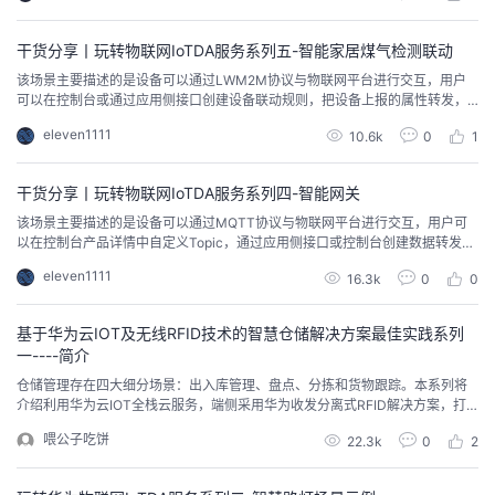
干货分享丨玩转物联网IoTDA服务系列五-智能家居煤气检测联动
该场景主要描述的是设备可以通过LWM2M协议与物联网平台进行交互，用户
可以在控制台或通过应用侧接口创建设备联动规则，把设备上报的属性转发，
通过物联网平台规则引擎转变成命令下发给其他指定设备。
eleven1111
10.6k
0
1
干货分享丨玩转物联网IoTDA服务系列四-智能网关
该场景主要描述的是设备可以通过MQTT协议与物联网平台进行交互，用户可
以在控制台产品详情中自定义Topic，通过应用侧接口或控制台创建数据转发规
则，把设备上报的消息转发给其他华为云服务，供应用侧用户主动去消费。
eleven1111
16.3k
0
0
基于华为云IOT及无线RFID技术的智慧仓储解决方案最佳实践系列
一----简介
仓储管理存在四大细分场景：出入库管理、盘点、分拣和货物跟踪。本系列将
介绍利用华为云IOT全栈云服务，端侧采用华为收发分离式RFID解决方案，打
造端到端到IOT智慧仓储解决方案的最佳实践。
喂公子吃饼
22.3k
0
2