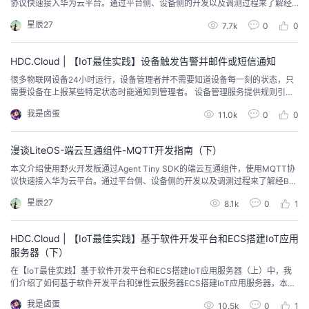
协议快速接入华为云平台。通过平台侧、设备侧的开发以及调测过程来了解经B
S接入物联网平台模式的具体流程，希望对你有所帮助。
星辰27
7.7k
0
0
HDC.Cloud | 【IoT最佳实践】设备触发告警并邮件或短信通知
很多物联网设备24小时运行，设备管理者并不需要知道设备每一刻的状态，只
需要设备在上报某些特定状态时能通知到管理者。 设备管理服务提供规则引擎
功能可以满足该诉求，您可以通过设置规则简单实现当设备上报的数据满足某
我是卤蛋
11.0k
0
0
个条件时，物联网平台触发指定动作进行通知。
漫谈LiteOS-端云互通组件-MQTT开发指南（下）
本文介绍使用野火开发板通过Agent Tiny SDK的端云互通组件，使用MQTT协
议快速接入华为云平台。通过平台侧、设备侧的开发以及调测过程来了解经BS
接入物联网平台模式的具体流程，希望对你有所帮助。
星辰27
8.1k
0
1
HDC.Cloud | 【IoT最佳实践】基于软件开发平台和ECS搭建IoT应用
服务器（下）
在【IoT最佳实践】基于软件开发平台和ECS搭建IoT应用服务器（上）中，我
们介绍了如何基于软件开发平台和弹性云服务器ECS搭建IoT应用服务器，本文
将为您介绍搭建完成后如何进行应用调测~
我是卤蛋
10.5k
0
1