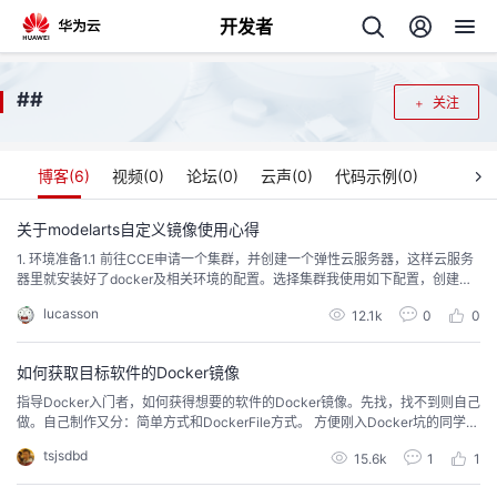
开发者
返
#
#
关注
回
博客(
6
)
视频(
0
)
论坛(
0
)
云声(
0
)
代码示例(
0
)
关于modelarts自定义镜像使用心得
1. 环境准备1.1 前往CCE申请一个集群，并创建一个弹性云服务器，这样云服务
个
器里就安装好了docker及相关环境的配置。选择集群我使用如下配置，创建一
个免费的VPC，其余默认。1.2 创建节点，选择需要的配置，由于构建镜像不需
lucasson
我
12.1k
0
0
人
要很高的配置，我这里仅选择4核|8GB的机器，系统盘和数据盘依照个人喜好
调整大小，其余配置默认。输入密码后无脑下一步直到创建完成。1.3 创建一个
弹性公网IP，并绑...
我
的
如何获取目标软件的Docker镜像
主
指导Docker入门者，如何获得想要的软件的Docker镜像。先找，找不到则自己
做。自己制作又分：简单方式和DockerFile方式。 方便刚入Docker坑的同学使
我
的
开
页
用。
tsjsdbd
15.6k
1
1
我
的
开
发