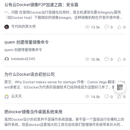
公有云Docker镜像P2P加速之路：安全篇
的
Programs
发
者
一、问题 在使用Docker运行容器化应用时，宿主机通常先要从Registry服务
（如Docker Hub）下载相应的镜像(image)。这种镜像机制在开发环境中使用
支
还是很有效的，团队成员之间可以很方便地共享同样的镜像。然而在实际的生
者
我
写代码的贺大师
13.5k
0
0
产环境中，当大量主机需要同时从Registry下载镜像运行容器应用时（比如发布
新版本，打补丁等情形），Registry 服务往往会成为镜像分发的瓶颈，应用镜
持
学
的
我
像需...
quem 创建增量镜像命令
quem 创建增量镜像命令
我
堂
博
的
我
keidoekd2345
10.9k
0
0
的
我
客
论
的
我
我
为什么Docker适合初创公司
技
的
坛
圈
的
我
的
我
原文：Why Docker makes sense for startups 作者：Carlos Vega 翻译：Vinc
ent译者注：以Docker为代表的容器技术已经持续成为话题好几年了，那么对
于创业型公司来说，刚起步时有必要采用Docker吗？作者在本文给出了肯定的
术
云
子
直
的
我
课
的
我
云夭夭
14.5k
0
0
理由。以下为译文。Docker正在渐渐成为开发和运行容器应用程序的标准。很
久以前，这一技术可能只对系统管理员和PaaS(平...
支
声
播
活
的
程
认
的
我
退
把docker镜像当作桌面系统来用
出
虽然Docker设计的初衷并不是操作系统容器，更不是一个直接运行在裸机上的
持
建
动
关
证
实
的
登
操作系统，但是docker这套强大的工具也会给我们管理操作系统带来巨大的便
录
利。