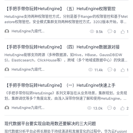
我
注
的
开
【手把手带你玩转HetuEngine】（五）HetuEngine权限管控
HetuEngine支持两种权限管控方式，分别是基于Ranger的权限管控和基于Met
的
Programs
发
astore权限管控。安全模式集群支持两种权限管控方式，3202版本开始，非安
全模式集群支持进行Ranger权限管控。本章将对HetuEngine的权限管控能力和
HetuEngine九级代言
9.5k
0
1
操作实践进行介绍。
支
者
【手把手带你玩转HetuEngine】（四）HetuEngine数据源对接
持
学
HetuEngine能够支持跨源（多种数据源，如Hive，HBase，GaussDB(DW
S)，Elasticsearch，ClickHouse等），跨域（多个地域或数据中心）的快速联
我
堂
合查询，尤其适用于Hadoop集群（FusionInsight MRS）的Hive、Hudi数据的
HetuEngine九级代言
11.4k
0
1
交互式快速查询场景。本章将对HetuEngine的数据源对接能力与操作实践进行
介绍。
的
我
我
【手把手带你玩转HetuEngine】（一）HetuEngine快速上手
技
的
《手把手带你玩转HetuEninge》系列文章旨在从业务场景，集群规划，业务规
的
我
划，集群调优等多个角度出发，由浅入深带你快速了解和使用HetuEngine，进
入交互式查询的世界，体验极速的大数据查询。 HetuEngine是华为推出的高性
术
云
HetuEngine九级代言
课
的
我
13.0k
0
2
能交互式SQL分析及数据虚拟化引擎。与大数据生态无缝融合，实现海量数据
秒级交互式查询；支持跨源跨域统一访问，使能数据湖内、湖间、湖仓一站式S
QL融合分析。
支
声
程
认
的
我
现代数据平台要实现自助用数还要解决的三大问题
现代数据分析平台必将长期处于持续演进和发展变化的过程中，华为云FusionI