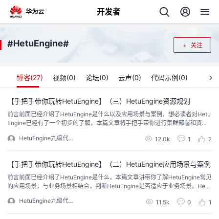
开发者
返
HetuEngine
#
#
关注
回
博客(
27
)
视频(
0
)
论坛(
0
)
云声(
0
)
代码示例(
0
)
【手把手带你玩转HetuEngine】（三）HetuEngine资源规划
前言前面已经介绍了HetuEngine是什么以及应用场景与案例，想必读者对Hetu
个
Engine已经有了一个初步的了解，本篇文章将手把手带你进行集群部署和资源
规划，开启玩转HetuEngine第一步。HetuEngine支持在服务层角色实例和计算
HetuEngine九级代言
我
12.0k
1
2
人
实例两个维度进行资源规划，并且支持在高并发场景下通过启动多个计算实例
进行负载分担和均衡，从而满足各种业务场景下的资源规划需求。一、HetuEn
gine...
的
【手把手带你玩转HetuEngine】（二）HetuEngine应用场景与案例
主
前言前面已经介绍了HetuEngine是什么，本篇文章讲带你了解HetuEngine常见
的应用场景，与业务场景相结合，判断HetuEngine是否适应于业务场景。Hetu
开
页
Engine常见应用场景交互式查询场景 现状和挑战：查询慢：数据从入湖、Hive
HetuEngine九级代言
11.5k
0
1
批加工，再搬迁到DWS进行交互式分析，整个链条数据消费时延长，对“反欺
发
诈”、“实时风控”等高效应用存在不满足的情况；效率低：数据从Hadoop...