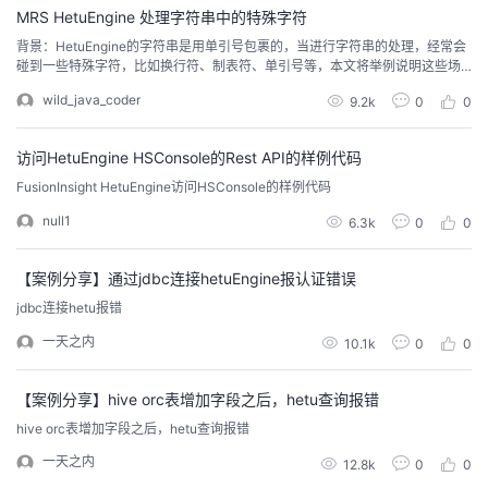
MRS HetuEngine 处理字符串中的特殊字符
者
背景：HetuEngine的字符串是用单引号包裹的，当进行字符串的处理，经常会
碰到一些特殊字符，比如换行符、制表符、单引号等，本文将举例说明这些场
景的处理方式。1.字符串中包含单引号，可以使用单引号对其转义，例如，查询
我
wild_java_coder
9.2k
0
0
字符串HetuEngine's syntax:hetuengine:default> select 'HetuEngine''s synt
ax'; _col0 ...
的
我
访问HetuEngine HSConsole的Rest API的样例代码
FusionInsight HetuEngine访问HSConsole的样例代码
博
的
我
null1
6.3k
0
0
客
论
的
我
【案例分享】通过jdbc连接hetuEngine报认证错误
坛
圈
的
我
jdbc连接hetu报错
一天之内
10.1k
0
0
子
直
的
我
【案例分享】hive orc表增加字段之后，hetu查询报错
我
播
活
的
hive orc表增加字段之后，hetu查询报错
我
动
关
的
一天之内
12.8k
0
0