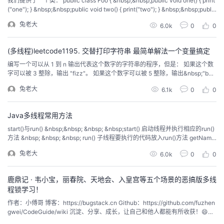
我们提供了一个类： public class Foo { &nbsp;&nbsp;public void one() { print
("one"); } &nbsp;&nbsp;public void two() { print("two"); } &nbsp;&nbsp;public
我
注
的
开
void three() { print("three"); } } 三个不同的线程将会...
兔老大
6.0k
0
0
的
Programs
发
(多线程)leetcode1195. 交替打印字符串 最简单解法一个变量搞定
支
者
编写一个可以从 1 到 n 输出代表这个数字的字符串的程序，但是： 如果这个数
字可以被 3 整除，输出 "fizz"。 如果这个数字可以被 5 整除，输出&nbsp;"buz
z"。 如果这个数字可以同时被 3 和 5 整除，输出 "fizzbuzz"。 例如，当&nbs
持
学
兔老大
6.1k
0
0
p;n = 15，输出：&nbsp;1, 2, fizz, 4, buzz, fizz, 7, 8, fi...
我
堂
Java多线程常用方法
start()与run() &nbsp;&nbsp; &nbsp; &nbsp;start() 启动线程并执行相应的run()
的
我
我
方法 &nbsp; &nbsp; &nbsp; run() 子线程要执行的代码放入run()方法 getName
()和setName() &nbsp;getName() 获取此线程的名字 &nbsp;setName() 设置此
兔老大
6.0k
0
0
技
的
线程的名字 isA...
的
我
鹿鼎记 · 韦小宝，丽春院、天地会、入皇宫等五个场景的恶搞版多线
术
云
课
的
我
程锁学习！
作者：小傅哥 博客：https://bugstack.cn Github：https://github.com/fuzhen
支
声
程
认
的
我
gwei/CodeGuide/wiki 沉淀、分享、成长，让自己和他人都能有所收获！😄
一、前言 学习路径决定学习效果！ 有时候很多看似复杂的知识，其实并没有多