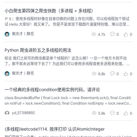
者
小白爬虫第四弹之爬虫快跑（多进程 + 多线程）
ＰＳ：使用多线程时好像在目录切换的问题上存在问题，可以给线程加个锁试
试 Hello 大家好！我又来了。 你是不是发现下载图片速度特别慢、难以忍受
我
啊！对于这种问题 一般解决办法就是多进程了！一个进程速度慢！我就用十个
崔庆才丨静觅
4.7k
0
0
进程，相当于十个人一起干。速度就会快很多啦！（为什么不说多线程？懂点
的
我
Python 的小伙伴都知道、GIL 的存在 导致 Python 的多线程有点坑啊！）今
天...
Python 爬虫进阶五之多线程的用法
博
的
我
前言 我们之前写的爬虫都是单个线程的？这怎么够？一旦一个地方卡到不动
了，那不就永远等待下去了？为此我们可以使用多线程或者多进程来处理。 首
客
论
的
我
先声明一点！ 多线程和多进程是不一样的！一个是 thread 库，一个是 multipro
崔庆才丨静觅
6.8k
0
0
cessing 库。而多线程 thread 在 Python 里面被称作鸡肋的存在！而没错！本
节介绍的是就是这个库 thread。 不建议你用这个，...
坛
圈
的
我
一个经典的多线程condition使用实例代码，请评论
class BoundedBuffer { final Lock lock = new ReentrantLock(); final Conditi
子
直
的
我
on notFull = lock.newCondition(); final Condition notEmpty = lock.newCon
dition(); final Object[] items = new Ob...
yd_57386892
5.9k
0
0
我
播
活
的
我
动
关
的
(多线程)leetcode1114. 按序打印 认识AtomicInteger