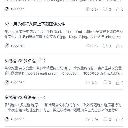
为多核或者多cpu派生进程，接口跟threading非常相似python2.6后引入 conc
ruochen
6.3k
0
0
urrent.futures 新的异步执行模块任务级别的操作python3.2后引入 ...
67 - 用多线程从网上下载图像文件
在urls.txt 文件中包含了若干个图像url，一行一个url，请使用多线程下载这些图
像文件，并按url出现的顺序保存为 0.jpg、1.jpg、2.jpg，以此类推 urls.txt http
s://photo.16pic.com/00/26/41/16pic_2641402_b.jpg https://photo.16pic.co
ruochen
6.1k
0
0
m/00/21/52/16pi...
多线程 VS 多进程（二）
共享变量 共享变量：当多个线程同时访问同一个变量的时候，会产生共享变量
的问题案例11import threading sum = 0 loopSum = 1000000 def myAdd(): gl
obal sum, loopSum for i in range(1, loopSum): sum += 1 def myMinu(): globa
ruochen
6.2k
0
0
l sum, lo...
多线程 VS 多进程（一）
多线程 vs 多进程 程序：一堆代码以文本形式存入一个文档 进程：程序运行的
一个状态 包含地址空间、内容、数据栈等每个进程由自己完全独立的运行环
境，多进程共享数据是一个问题 线程 一个进程的独立运行片段，一个进程可以
ruochen
4.9k
0
0
有多个线程轻量化的进程一个进程的多个线程间共享数据和上下文运行环境共
享互斥问题 全局解释器锁（GTL） python 代码的执行是由python ...