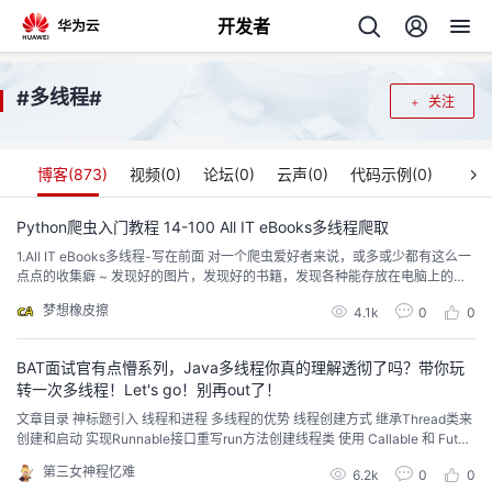
开发者
返
多线程
#
#
关注
回
博客(
873
)
视频(
0
)
论坛(
0
)
云声(
0
)
代码示例(
0
)
Python爬虫入门教程 14-100 All IT eBooks多线程爬取
1.All IT eBooks多线程-写在前面 对一个爬虫爱好者来说，或多或少都有这么一
个
点点的收集癖 ~ 发现好的图片，发现好的书籍，发现各种能存放在电脑上的东
西，都喜欢把它批量的爬取下来。 然后放着，是的，就这么放着…然后慢慢的
梦想橡皮擦
我
4.1k
0
0
人
遗忘掉… All IT eBooks多线程-爬虫分析 打开网址 http://www.allitebooks.co
m/ 发...
BAT面试官有点懵系列，Java多线程你真的理解透彻了吗？带你玩
的
主
转一次多线程！Let's go！别再out了！
文章目录 神标题引入 线程和进程 多线程的优势 线程创建方式 继承Thread类来
开
页
创建和启动 实现Runnable接口重写run方法创建线程类 使用 Callable 和 Futur
e 创建线程 三种创建线程方式做出对比 线程生命周期 线程控制 join线程 后台线
第三女神程忆难
发
6.2k
0
0
程 线程睡眠 线程让步yieId 线程优先级控制 ...