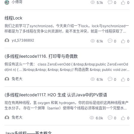
小傅哥
持
建
5.1k
0
0
证
实
的
复杂，只不过你找到的那份资料把知识讲复杂了。为什么这么说呢🤔？ ...
议
线程Lock
验
收
我们之前学习了synchronized，今天来介绍一下lock。lock与synchronized一
样都是为了多线程在竞争公共资源时，能不发生冲突，就是一个线程获取了
藏
锁，就去执行代码块，其它线程只能等待第一个线程执行完同步代码块，才能
yd_57386892
6.1k
0
0
有机会获取到synchronized锁对象。 &nbsp; lock与synchronized最大的区别
是，lock锁的释放需要程序员手动调用...
(多线程)leetcode1116. 打印零与奇偶数
假设有这么一个类： class ZeroEvenOdd { &nbsp;&nbsp;public ZeroEvenOd
d(int n) { ... }&nbsp;&nbsp; &nbsp; &nbsp;// 构造函数 &nbsp; public void zero
(printNumber) { ... } &nbsp;// 仅打印出 0 &nbsp; public void...
兔老大
6.1k
0
0
(多线程)leetcode1117. H2O 生成 认识Java中的PV原语
现在有两种线程，氢 oxygen 和氧 hydrogen，你的目标是组织这两种线程来产
生水分子。 存在一个屏障（barrier）使得每个线程必须等候直到一个完整水分
子能够被产生出来。 氢和氧线程会被分别给予 releaseHydrogen 和 releaseOx
兔老大
6.0k
0
0
ygen 方法来允许它们突破屏障。 这些线程应该三三成组突破屏障并能立即组合
产生一个水分子。 你必须保证产生...
Java多线程——基本概念