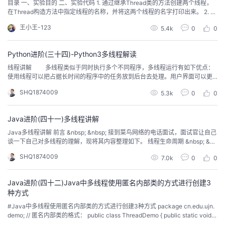
目录 一、实验目的 二、实验代码 1. 通过继承Thread类的方法创建两个线程，
在Thread构造方法中指定线程的名称，并将这两个线程的名字打印出来。 2. 通
过实现Runnable接口的方法创建一个新线程，要求main线程打印100次“mai
王小王-123
5.4k
0
0
n”，新线程打印50次“new”。 3. 模拟三个老师同时发80份学习笔记本，每次只
发放一份笔记本，每个老师相当于一个线程...
Python进阶(三十四)-Python3多线程解读
线程讲解 多线程类似于同时执行多个不同程序，多线程运行有如下优点：
使用线程可以把占据长时间的程序中的任务放到后台去处理。用户界面可以更
加吸引人，这样比如用户点击了一个按钮去触发某些事件的处理，可以弹出一
SHQ1874009
5.3k
0
0
个进度条来显示处理的进度。程序的运行速度可能加快。在一些等待的任务实
现上如用户输入、文件读写和网络收发数据等，线程就比较有用了。在这种情
况下我们可以释放一些珍贵...
Java进阶(四十一)多线程讲解
Java多线程讲解 前言 &nbsp; &nbsp; 接到菜鸟网络的电话面试，面试官让自己
谈一下自己对多线程的理解，现将其内容整理如下。 线程生命周期 &nbsp; &nb
sp;&nbsp;Java线程具有五种基本状态 &nbsp; &nbsp;&nbsp;新建状态（Ne
SHQ1874009
7.0k
0
0
w）：当线程对象创建后，即进入了新建状态，如：Thread t = new MyThrea
d...
Java进阶(四十二)Java中多线程使用匿名内部类的方式进行创建3
种方式
#Java中多线程使用匿名内部类的方式进行创建3种方式 package cn.edu.ujn.
demo; // 匿名内部类的格式： public class ThreadDemo { public static void
main(String[] args) { // 继承thread类实现多线程 new Thread() { public void r