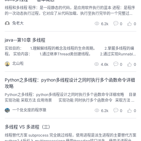
线程和多线程 程序：是一段静态的代码，是应用软件执行的蓝本 进程：是程序
的一次动态执行过程，它对应了从代码加载、执行至执行完毕的一个完整过
程，这个过程也是进程本身从产生、发展至消亡的过程 线程：是比进程更小的
兔老大
6.2k
0
0
执行单位。进程在其执行过程中，可以产生多个线程，形成多条执行线索，每
条线索，即每个线程也有它自身的产生、存在和消亡的过程，也是一个动态的
概念 主线程：（每...
java--第10章 多线程
实验目的： 1.理解解线程的概念及线程的生命周期。 2.掌握多线程的编
程。 实验内容： 1.通过继承Thread类创建线程。 2.通过实现Runnable
接口创建线程。 3.线程优先级操作。 4.用两个线程玩猜数字的游戏。
北山啦
4.6k
0
0
实验步骤： 1.通过继承Thread类创建一个实现睡眠...
Python之多线程：python多线程设计之同时执行多个函数命令详细
攻略
Python之多线程：python多线程设计之同时执行多个函数命令详细攻略 目录
实现功能 采取方法 应用场景 实现功能 同时执行多个函数命令 采取方法 T
1、单个实现 import threading threading.Thread(target=my_record()).start()t
一个处女座的程序猿
6.2k
0
0
hreading.Thre...
多线程 VS 多进程（三）
线程替代方案 subprocess 完全跳过线程，使用进程是派生进程的主要替代方案
python2.4后引入 multiprocessiong 使用threading接口派生，使用子进程允许