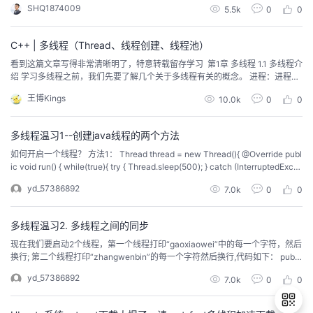
SHQ1874009
5.5k
0
0
un() ...
C++ | 多线程（Thread、线程创建、线程池）
看到这篇文章写得非常清晰明了，特意转载留存学习 第1章 多线程 1.1 多线程介
绍 学习多线程之前，我们先要了解几个关于多线程有关的概念。 进程：进程指
正在运行的程序。确切的来说，当一个程序进入内存运行，即变成一个进程，
王博Kings
10.0k
0
0
进程是处于运行过程中的程序，并且具有一定独立功能。 线程：线程是进程
中的一个执行单元，负责当前进程中程序的执行，一个进程中至少有一个线...
多线程温习1--创建java线程的两个方法
如何开启一个线程？ 方法1： Thread thread = new Thread(){ @Override publ
ic void run() { while(true){ try { Thread.sleep(500); } catch (InterruptedExce
ption e) { e.printStackTrace(); } System.out...
yd_57386892
7.0k
0
0
多线程温习2. 多线程之间的同步
现在我们要启动2个线程，第一个线程打印“gaoxiaowei”中的每一个字符，然后
换行; 第二个线程打印“zhangwenbin”的每一个字符然后换行,代码如下： publi
c class TraditionalThreadSynchronized { /** * @param args */ public static
yd_57386892
7.0k
0
0
void main(String[] args...