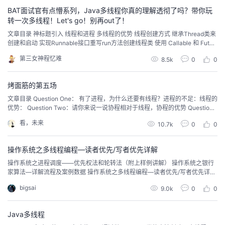
BAT面试官有点懵系列，Java多线程你真的理解透彻了吗？带你玩
转一次多线程！Let's go！别再out了！
文章目录 神标题引入 线程和进程 多线程的优势 线程创建方式 继承Thread类来
创建和启动 实现Runnable接口重写run方法创建线程类 使用 Callable 和 Futur
e 创建线程 三种创建线程方式做出对比 线程生命周期 线程控制 join线程 后台线
第三女神程忆难
8.5k
0
0
程 线程睡眠 线程让步yieId 线程优先级控制 ...
烤面筋的第五场
文章目录 Question One： 有了进程，为什么还要有线程？进程的不足：线程的
优势： Question Two：请你来说一说协程相对于线程，协程的优势 Question
Three： 请你说一下多进程和多线程的使用场景Question Four：请问单核机器
看，未来
10.7k
0
0
上写多线程程序，是否需要考虑加锁，为什么？Question Five：请你讲述一下
互斥锁（mut...
操作系统之多线程编程—读者优先/写者优先详解
操作系统之进程调度——优先权法和轮转法（附上样例讲解） 操作系统之银行
家算法—详解流程及案例数据 操作系统之多线程编程—读者优先/写者优先详解
操作系统之存储管理——FIFO算法和LRU算法 操作系统之磁盘调度——SCAN
bigsai
9.0k
0
0
实例讲解 要求 一、实验目的 1、熟悉多线程编程 2、熟悉使用信号量机制解决
进程同步问题 二、实验内容 创建一个包含n 个线程的控制台进程。...
Java多线程