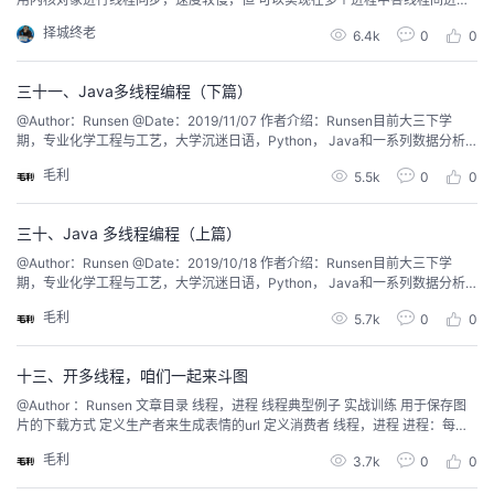
同步。 二、关键代码段式工作在用户方式下，同步速度较快，但在使用关键代
我
注
的
开
择城终老
6.4k
0
0
码段时，很容易进入死锁状态，因为在进入关键代码时无法设定超时值。 MFC
下InitializeCriticalSection（）和DeleteCr...
的
Programs
发
三十一、Java多线程编程（下篇）
@Author：Runsen @Date：2019/11/07 作者介绍：Runsen目前大三下学
支
者
期，专业化学工程与工艺，大学沉迷日语，Python， Java和一系列数据分析
软件。导致翘课严重，专业排名中下。.在大学60%的时间，都在CSDN。决定
毛利
5.5k
0
0
今天比昨天要更加努力。 我预计写零基础学Java写到一百篇，这是第三十一
持
学
篇，慢慢来，毕业前需要搞定。 ...
三十、Java 多线程编程（上篇）
我
堂
@Author：Runsen @Date：2019/10/18 作者介绍：Runsen目前大三下学
期，专业化学工程与工艺，大学沉迷日语，Python， Java和一系列数据分析
的
我
我
软件。导致翘课严重，专业排名中下。.在大学60%的时间，都在CSDN。决定
毛利
5.7k
0
0
今天比昨天要更加努力。 我预计写零基础学Java写到一百篇，这是第三十篇，
慢慢来，毕业前需要搞定。 文...
技
的
的
我
十三、开多线程，咱们一起来斗图
术
云
课
的
我
@Author ：Runsen 文章目录 线程，进程 线程典型例子 实战训练 用于保存图
片的下载方式 定义生产者来生成表情的url 定义消费者 线程，进程 进程：每个
进程都有自己独立的内存空间，不同进程之间的内存空间不共享。 密集CPU任
支
声
程
认
的
我
毛利
3.7k
0
0
务，需要充分使用多核CPU资源（服务器，大量的并行计算）时，用多进程。
进程...