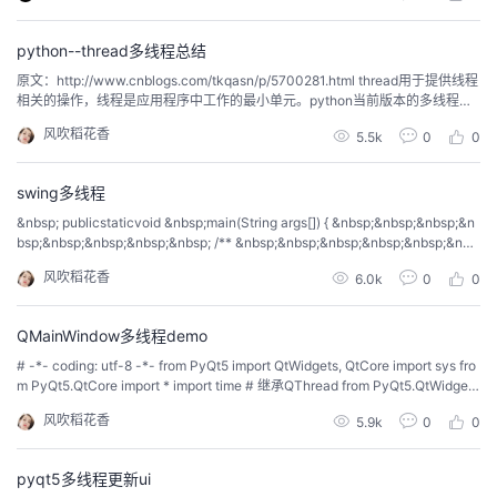
内存空间。并且能够访问共享的内存变量。 2、线程的状...
python--thread多线程总结
原文：http://www.cnblogs.com/tkqasn/p/5700281.html thread用于提供线程
相关的操作，线程是应用程序中工作的最小单元。python当前版本的多线程库
没有实现优先级、线程组，线程也不能被停止、暂停、恢复、中断。 threading
风吹稻花香
5.5k
0
0
模块提供的类：&nbsp;&nbsp; Thread, Lock, Rlock, C...
swing多线程
&nbsp; publicstaticvoid &nbsp;main(String args[]) { &nbsp;&nbsp;&nbsp;&n
bsp;&nbsp;&nbsp;&nbsp;&nbsp; /** &nbsp;&nbsp;&nbsp;&nbsp;&nbsp;&nbs
p;&nbsp; &nbsp; * 在一般线程中，执行SPring容器...
风吹稻花香
6.0k
0
0
QMainWindow多线程demo
# -*- coding: utf-8 -*- from PyQt5 import QtWidgets, QtCore import sys fro
m PyQt5.QtCore import * import time # 继承QThread from PyQt5.QtWidgets
import QMainWindow, QPushButton class ...
风吹稻花香
5.9k
0
0
pyqt5多线程更新ui