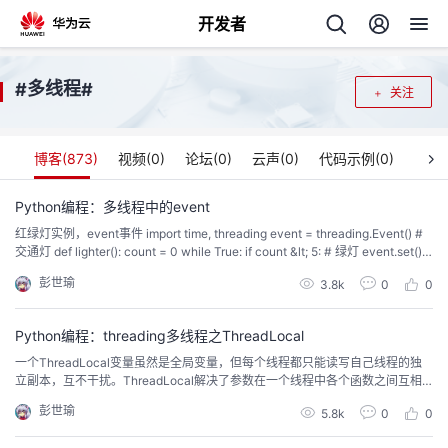
开发者
返
多线程
#
#
关注
回
博客(
873
)
视频(
0
)
论坛(
0
)
云声(
0
)
代码示例(
0
)
Python编程：多线程中的event
红绿灯实例，event事件 import time, threading event = threading.Event() #
个
交通灯 def lighter(): count = 0 while True: if count &lt; 5: # 绿灯 event.set() #
设置标志位 print("\033[42;1m 绿灯亮\033[0m") eli...
彭世瑜
我
3.8k
0
0
人
的
Python编程：threading多线程之ThreadLocal
主
一个ThreadLocal变量虽然是全局变量，但每个线程都只能读写自己线程的独
立副本，互不干扰。ThreadLocal解决了参数在一个线程中各个函数之间互相
开
页
传递的问题。 代码示例 # -*- coding: utf-8 -*- # @File : thread_local_demo.
彭世瑜
5.8k
0
0
py # @Date : 2018-06-11 # @Author : Peng...
发