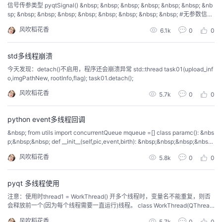
信号传参类型 pyqtSignal() &nbsp; &nbsp; &nbsp; &nbsp; &nbsp; &nbsp; &nb
sp; &nbsp; &nbsp; &nbsp; &nbsp; &nbsp; &nbsp; &nbsp; &nbsp; #无参数信号
pyqtSignal(int) &nbsp; &nbsp; &nbsp; &nbsp; &nbsp; &nbsp;...
风吹稻花香
6.1k
0
0
std多线程崩溃
今天发现：detach()不启用，程序还会崩溃异常 std::thread task01(upload_inf
o,imgPathNew, rootInfo,flag); task01.detach();
风吹稻花香
5.7k
0
0
python event多线程回调
&nbsp; from utils import concurrentQueue mqueue =[] class paramc(): &nbs
p;&nbsp;&nbsp; def __init__(self,pic,event,birth): &nbsp;&nbsp;&nbsp;&nbsp;
&nbsp;&nbsp;&nbsp; self.pic=pic &n...
风吹稻花香
5.8k
0
0
pyqt 多线程使用
注意：使用时thread1 = WorkThread() 开多个线程时，变量名不能重复，则否
会释放前一个(因为每个线程需要一直运行)线程。 class WorkThread(QThrea
d): trigger = pyqtSignal() def __int__(self): super(WorkThread, self).__init__() d
风吹稻花香
5.7k
0
0