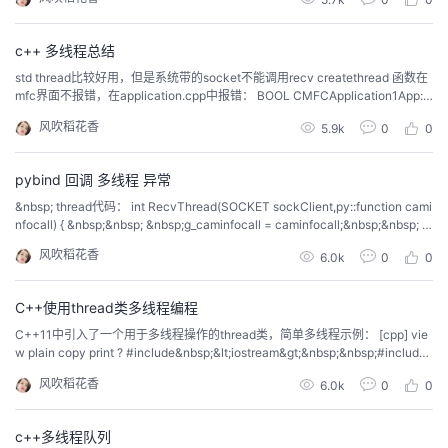
ef param(sel...
c++ 多线程总结
std thread比较好用，但是系统带的socket不能调用recv createthread 函数在
mfc界面不报错，在application.cpp中报错： BOOL CMFCApplication1App::I
nitInstance(){ HANDLE h_thread= CreateThread(NULL, 0, Fun, NULL, 0, NU
风吹稻花香
5.9k
0
0
LL);//创...
pybind 回调 多线程 异常
&nbsp; thread代码： int RecvThread(SOCKET sockClient,py::function cami
nfocall) { &nbsp;&nbsp; &nbsp;g_caminfocall = caminfocall;&nbsp;&nbsp; &
nbsp;//py::function &nbsp;caminfocall = *(py::fu...
风吹稻花香
6.0k
0
0
C++使用thread类多线程编程
C++11中引入了一个用于多线程操作的thread类，简单多线程示例： [cpp] vie
w plain copy print ? #include&nbsp;&lt;iostream&gt;&nbsp;&nbsp;#include
&nbsp;&lt;thread&gt;&nbsp;&nbsp;#include&nbsp;&lt;Wi...
风吹稻花香
6.0k
0
0
c++多线程队列