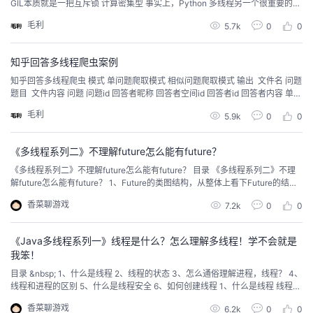
GIL本质就是一把互斥锁 计算密集型 事实上，Python 多线程另一个很重要的话
题叫，GIL（Global Interpreter Lock，即全局解释器锁）。 多线程不一定比单
毛利
5.7k
0
0
线程快 在Python中，可以通过多进程...
知乎回答多线程爬虫案例
知乎回答多线程爬虫 模式 单问题爬取模式 相似问题爬取模式 输出 ​ 文件名 问题
题目 ​ 文件内容 问题 问题id 回答者昵称 回答者空间id 回答者id 回答者内容 单问
题爬取模式 功能 主要通过用户提供的问题id，爬取单个问题下的所有回答 相似
毛利
5.9k
0
0
问题爬取模式 功能 通过用户提供的起始问题id，以及相关内容爬取数量，...
《多线程系列二》不理解future怎么能有future？
《多线程系列二》不理解future怎么能有future？ 目录 《多线程系列二》不理
解future怎么能有future？ 1、Future的类图结构，从整体上看下Future的结构
2、future的使用，说的再多都么什么用，来个例子悄悄怎么用的。 3、通俗理
香菜聊游戏
7.2k
0
0
解 4、原理 5、总结 今天说下future，Future是一个interface，可以方便的用...
《Java多线程系列一》线程是什么？怎么理解多线程！学不会就是
我笨！
目录 &nbsp; 1、什么是线程 2、线程的状态 3、怎么通俗理解进程，线程？ 4、
线程和进程的区别 5、什么是线程安全 6、如何创建线程 1、什么是线程 线程是
操作系统调度的最小单元，也叫轻量级进程。它被包含在进程之中，是进程中
香菜聊游戏
6.2k
0
0
的实际运作单位。同一进程可以创建多个线程，每个进程都有自己独立的一块