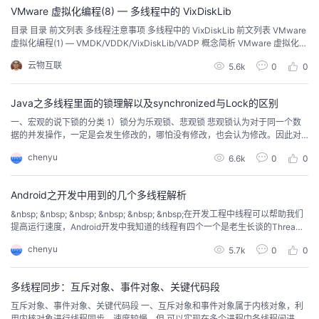
VMware 虚拟化编程(8) — 多线程中的 VixDiskLib
者
目录 目录 前文列表 多线程注意事项 多线程中的 VixDiskLib 前文列表 VMware
虚拟化编程(1) — VMDK/VDDK/VixDiskLib/VADP 概念简析 VMware 虚拟化编
程(2) — 虚拟磁盘文件类型详解 VMware 虚拟化编程(3) —VMware vSphere
我
云物互联
5.6k
0
0
Web Service A...
的
我
Java之多线程里面的锁理解以及synchronized与Lock的区别
一、宏观的说下锁的分类 1）锁分为乐观锁、悲观锁 悲观锁认为对于同一个数
博
的
我
据的并发操作，一定是会发生修改的，哪怕没有修改，也会认为修改。因此对
于同一个数据的并发操作，悲观锁采取加锁的形式。悲观的认为，不加锁的并
chenyu
6.6k
0
0
发操作一定会出问题。 乐观锁则认为对于同一个数据的并发操作，是不会发生
客
论
的
我
修改的。在更新数据的时候，会采用尝试更新，不断重新的方式更新数据。乐
观的认为，不加锁的并发操作是...
Android之开发中用到的几个多线程解析
坛
圈
的
我
&nbsp; &nbsp; &nbsp; &nbsp; &nbsp; &nbsp;在开发工程中线程可以帮助我们
提高运行速度，Android开发中我知道的线程有四个一个是老生长谈的Threa
子
直
的
我
d，第二个是asyncTask,第三个：TimetTask,第四个是Looper,四个多线程各有
chenyu
5.7k
0
0
个的有点，Thread的运行速度是最快的，AsyncTask的规范性是最棒的，其它
我
播
活
的
两个也有自己...
多线程同步：互斥对象、事件对象、关键代码段
我
动
关
的
互斥对象、事件对象、关键代码段 一、互斥对象和事件对象属于内核对象，利
用内核对象进行线程同步，速度较慢，但 可以实现在多个进程中各线程间进行