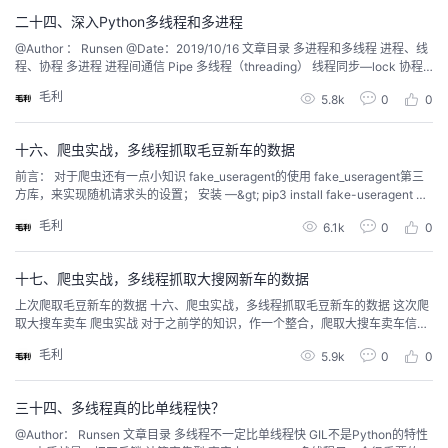
持
建
证
实
的
二十四、深入Python多线程和多进程
@Author ： Runsen @Date：2019/10/16 文章目录 多进程和多线程 进程、线
议
验
收
程、协程 多进程 进程间通信 Pipe 多线程（threading） 线程同步—lock 协程
(coroutine ) 分布式进程 多进程和多线程 基本概念 “多任务”就是操作系统可
毛利
5.8k
0
0
以...
藏
十六、爬虫实战，多线程抓取毛豆新车的数据
前言： 对于爬虫还有一点小知识 fake_useragent的使用 fake_useragent第三
方库，来实现随机请求头的设置； 安装 —&gt; pip3 install fake-useragent 查
看useragent —&gt; http://fake-useragent.herokuapp.com/browsers/ from f
毛利
6.1k
0
0
ake_user...
十七、爬虫实战，多线程抓取大搜网新车的数据
上次爬取毛豆新车的数据 十六、爬虫实战，多线程抓取毛豆新车的数据 这次爬
取大搜车卖车 爬虫实战 对于之前学的知识，作一个整合，爬取大搜车卖车信息
目标：爬取大搜车卖车信息，并写入mongodb数据库 今天下手 大搜网 ，目标
毛利
5.9k
0
0
爬取车的所有信息和卖车的信息 https://www.souche.com/car/list 看着这么多
好车，我只能说一句...
三十四、多线程真的比单线程快？
@Author： Runsen 文章目录 多线程不一定比单线程快 GIL不是Python的特性