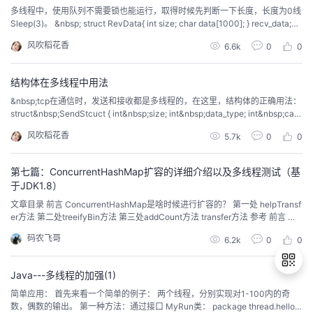
多线程中，使用队列不需要锁也能运行，取得时候先判断一下长度，长度为0线
Sleep(3)。 &nbsp; struct RevData{ int size; char data[1000]; } recv_data;&n
bsp; #include&nbsp;&lt;iostream&gt; #include&nbsp;&lt;queue&gt; #include
风吹稻花香
6.6k
0
0
&lt;m...
结构体在多线程中用法
&nbsp;tcp在通信时，发送和接收都是多线程的，在这里，结构体的正确用法：
struct&nbsp;SendStcuct { int&nbsp;size; int&nbsp;data_type; int&nbsp;cam
_no; char&nbsp;sendbuf[1000]; }; // 发送请求 SendStcuct&nbsp;data_send;
风吹稻花香
5.7k
0
0
mem...
第七篇：ConcurrentHashMap扩容的详细介绍以及多线程测试（基
于JDK1.8）
文章目录 前言 ConcurrentHashMap是啥时候进行扩容的？ 第一处 helpTransf
er方法 第二处treeifyBin方法 第三处addCount方法 transfer方法 参考 前言 前
面对ConcurrentHashMap做了个一个整体的介绍，但是还有些疑问没问解决？
码农飞哥
6.2k
0
0
ConcurrentH...
Java---多线程的加强(1)
简单应用： 首先来看一个简单的例子： 两个线程，分别实现对1-100内的奇
数，偶数的输出。 第一种方法：通过接口 MyRun类： package thread.hello; /