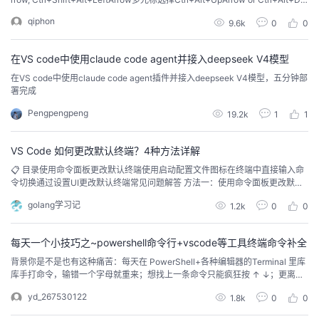
wnArrow 同样是多光标选择，但是和上面的有些不一样Shift+Alt+DownArro
我
注
的
开
qiphon
9.6k
0
0
w or Shift+Alt...
的
Programs
发
在VS code中使用claude code agent并接入deepseek V4模型
在VS code中使用claude code agent插件并接入deepseek V4模型，五分钟部
支
者
署完成
Pengpengpeng
19.2k
1
1
持
学
VS Code 如何更改默认终端？4种方法详解
我
堂
📋 目录使用命令面板更改默认终端使用启动配置文件图标在终端中直接输入命
令切换通过设置UI更改默认终端常见问题解答 方法一：使用命令面板更改默认
的
我
我
终端这是最常用的更改默认终端的方法。 操作步骤第1步：打开命令面板Windo
golang学习记
1.2k
0
0
ws/Linux：按 Ctrl + Shift + PmacOS：按 Command + Shift + P或者按 F1 键
第2步：搜索终端设置在命令面板中输入 termi...
技
的
的
我
每天一个小技巧之~powershell命令行+vscode等工具终端命令补全
术
云
课
的
我
背景你是不是也有这种痛苦：每天在 PowerShell+各种编辑器的Terminal 里库
库手打命令，输错一个字母就重来；想找上一条命令只能疯狂按 ↑ ↓；更离谱
的是——还没有自动补全，每条命令都得从头敲！如果你也被这些折磨过——
支
声
程
认
的
我
yd_267530122
1.8k
0
0
恭喜你，今天这个工具能让你直接起飞：装上它，PowerShell+各种编辑器的T
erminal 的命令提示/补全体验立刻提升一大截，常见命令、参数、历史记录都