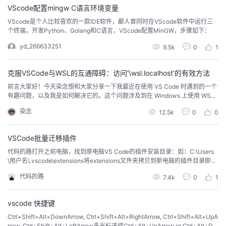
网上流...
VScode配置mingw C语言环境变量
者
VScode是个人比较喜欢的一款IDE软件，鄙人曾同时在VScode软件中运行三
个终端，开发Python、Golang和C语言，VScode配置MinGW，步骤如下：
我
yd_266633251
9.5k
0
1
的
我
克服VSCode与WSL的互通障碍：访问‘\wsl.localhost’的有效方法
前言大家好！今天染念想和大家分享一下我最近在使用 VS Code 时遇到的一个
博
的
我
有趣问题，以及我是如何解决它的。这个问题涉及到在 Windows 上使用 WSL
（Windows Subsystem for Linux）时的一个安全设置问题。首先，让我简单
染念
12.5k
0
0
回顾一下问题本身。在尝试用 VS Code 编辑位于 WSL 上的 main.cpp 文件
客
论
的
我
时，我遇到了一个错误。错误信息提示：由于意外错误，...
VSCode批量迁移插件
坛
圈
的
我
代码的路打开之前电脑，找到原电脑VS Code的插件安装目录：如：C:\Users
\用户名\.vscode\extensions将extensions文件夹拷贝到新电脑的插件目录即
子
直
的
我
可。 学习更多编程知识，请关注我的公众号：代码的路
代码的路
7.4k
0
1
我
播
活
的
vscode 快捷键
我
动
关
的
Ctrl+Shift+Alt+DownArrow, Ctrl+Shift+Alt+RightArrow, Ctrl+Shift+Alt+UpA
rrow, Ctrl+Shift+Alt+LeftArrow多光标选择Ctrl+Alt+UpArrow or Ctrl+Alt+Do