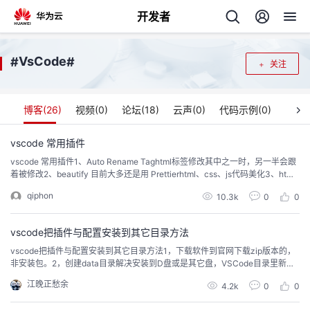
开发者
返
VsCode
#
#
关注
回
博客(
26
)
视频(
0
)
论坛(
18
)
云声(
0
)
代码示例(
0
)
vscode 常用插件
vscode 常用插件1、Auto Rename Taghtml标签修改其中之一时，另一半会跟
个
着被修改2、beautify 目前大多还是用 Prettierhtml、css、js代码美化3、htm
l CSS Support类名关联4、HTML Snippetshtml标签自动完成5、Mark as Exc
qiphon
我
10.3k
0
0
人
lude Context Menu文件编辑工具6、Open in Browser在浏览...
的
vscode把插件与配置安装到其它目录方法
主
vscode把插件与配置安装到其它目录方法1，下载软件到官网下载zip版本的，
非安装包。2，创建data目录解决安装到D盘或是其它盘，VSCode目录里新建
开
页
一个名为data的文件夹，即可。官方文档在Portable Mode部分已经说明了，
江晚正愁余
4.2k
0
0
你只需要在解压后的VSCode目录里新建一个名为data的文件夹，那么以后所
发
有的数据文件（包括用户配置、插件等）都会安装到这个data文件夹里。以前