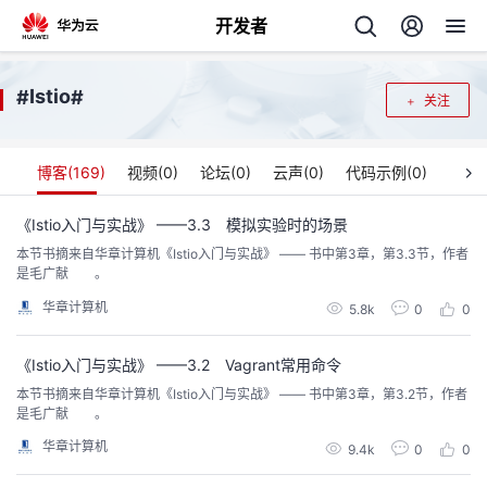
开发者
返
Istio
#
#
关注
回
博客(
169
)
视频(
0
)
论坛(
0
)
云声(
0
)
代码示例(
0
)
《Istio入门与实战》 ——3.3 模拟实验时的场景
本节书摘来自华章计算机《Istio入门与实战》 —— 书中第3章，第3.3节，作者
个
是毛广献 。
华章计算机
我
5.8k
0
0
人
的
《Istio入门与实战》 ——3.2 Vagrant常用命令
主
本节书摘来自华章计算机《Istio入门与实战》 —— 书中第3章，第3.2节，作者
是毛广献 。
开
页
华章计算机
9.4k
0
0
发