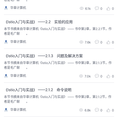
我
注
的
开
华章计算机
6.1k
0
0
的
Programs
发
《Istio入门与实战》 ——2.2 实验的应用
本节书摘来自华章计算机《Istio入门与实战》 —— 书中第2章，第2.2.1节，作
支
者
者是毛广献 。
华章计算机
7.6k
0
0
持
学
《Istio入门与实战》 ——2.1.3 问题及解决方案
我
堂
本节书摘来自华章计算机《Istio入门与实战》 —— 书中第2章，第2.1.3节，作
者是毛广献 。
的
我
我
华章计算机
7.0k
0
0
技
的
的
我
《Istio入门与实战》 ——2.1.2 命令说明
术
云
课
的
我
本节书摘来自华章计算机《Istio入门与实战》 —— 书中第2章，第2.1.2节，作
者是毛广献 。
支
声
程
认
的
我
华章计算机
6.8k
0
0