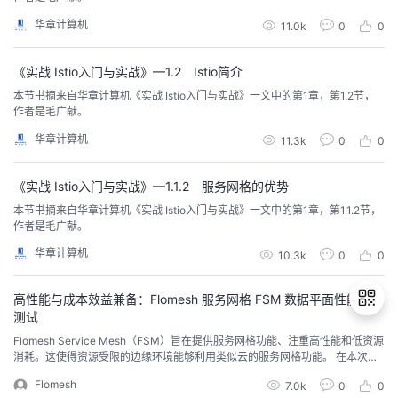
华章计算机
11.0k
0
0
《实战 Istio入门与实战》—1.2 Istio简介
本节书摘来自华章计算机《实战 Istio入门与实战》一文中的第1章，第1.2节，
作者是毛广献。
华章计算机
11.3k
0
0
《实战 Istio入门与实战》—1.1.2 服务网格的优势
本节书摘来自华章计算机《实战 Istio入门与实战》一文中的第1章，第1.1.2节，
作者是毛广献。
华章计算机
10.3k
0
0
高性能与成本效益兼备：Flomesh 服务网格 FSM 数据平面性能基准
测试
Flomesh Service Mesh（FSM）旨在提供服务网格功能、注重高性能和低资源
消耗。这使得资源受限的边缘环境能够利用类似云的服务网格功能。 在本次测
退
试中，我们对 FSM（v1.1.4） 和 Istio（v1.19.3） 进行了基准测试。主要关注在
Flomesh
7.0k
0
0
出
使用两种不同网格时的服务延迟分布，以及数据平面的资源开销。