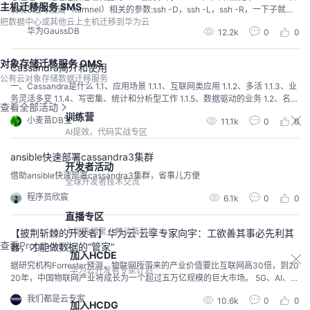
主机迁移服务 SMS
发现3组与隧道（turnnel）相关的参数:ssh -D，ssh -L，ssh -R，一下子就搞
把数据中心或其他云上主机迁移到华为云
糊涂了，所有下决心仔细研究一番。 何谓SSH隧道 隧道是一种把一种网络协议
华为GaussDB
12.2k
0
0
封装进另外一种网络协议进行传输的技术。这里我们研究ssh隧道，所以所有的
网络通讯都是加密的。又被称作端口转发，因为ssh隧道通...
对象存储迁移服务 OMS
Cassandra简介和使用
公有云对象存储数据迁移服务
一、Cassandra是什么 1.1、应用场景 1.1.1、互联网类应用 1.1.2、多活 1.1.3、业
务灵活多变 1.1.4、写密集、统计和分析型工作 1.1.5、数据驱动的业务 1.2、名词
查看全部活动
解释 1.3、Cassandra vs. MongoDB vs. Couchbase vs. HBase 1.4、常用端口
训练营
小麦苗DB宝
11.1k
0
0
二、架构简介 2.1. 核心结构 2.2. 核心组件 三、安装 3.3、...
AI提效，代码实战专区
ansible快速部署cassandra3集群
开发者活动
借助ansible快速部署cassandra3集群，省事儿方便
全球开发者技术交流
程序员欣宸
6.1k
0
0
直播专区
大咖齐相聚，畅谈新科技
【披荆斩棘的开发者】华为云·云享专家向宇：工欲善其事必先利其
查看Programs
器，才能做数据的“管家”
加入HCDE
据研究机构Forrester预测，物联网所带来的产业价值要比互联网高30倍，到20
华为云开发者专家计划
20年，中国物联网产业将成长为一个超过五万亿规模的巨大市场。 5G、AI、区
块链等新一代信息技术与物联网加速融合。在智能互联的愿景中，物联网系统
我们都是云专家
10.6k
0
0
的机器、设备和传感器收集的数据，通过人工智能技术进行分析与关联，以更
加入HCDG