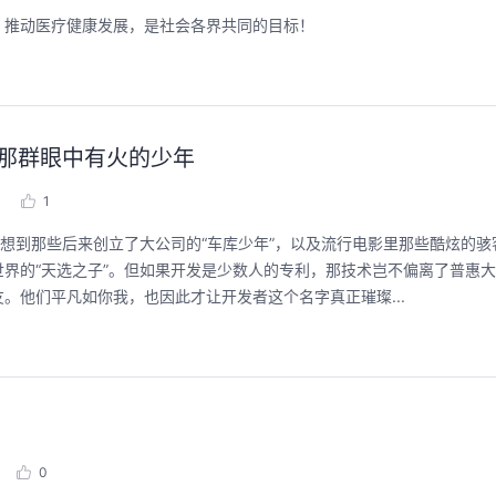
，推动医疗健康发展，是社会各界共同的目标！
那群眼中有火的少年
1
会想到那些后来创立了大公司的“车库少年”，以及流行电影里那些酷炫的骇
界的“天选之子”。但如果开发是少数人的专利，那技术岂不偏离了普惠
。他们平凡如你我，也因此才让开发者这个名字真正璀璨...
0