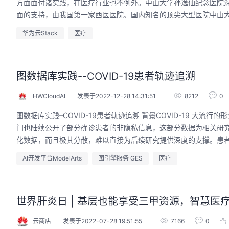
方面面付诸实践，在医疗行业也不例外。中山大学孙逸仙纪念医院
面的支持，由我国第一家西医医院、国内知名的顶尖大型医院中山大
华为云Stack
医疗
图数据库实践--COVID-19患者轨迹追溯
HWCloudAI
发表于2022-12-28 14:31:51
8212
0
图数据库实践–COVID-19患者轨迹追溯 背景COVID-19 
门也陆续公开了部分确诊患者的非隐私信息，这部分数据为相关研
化数据，而且极其分散，难以直接为后续研究提供深度的支撑。患者
AI开发平台ModelArts
图引擎服务 GES
医疗
世界肝炎日 | 基层也能享受三甲资源，智慧医
云商店
发表于2022-07-28 19:51:55
7166
0