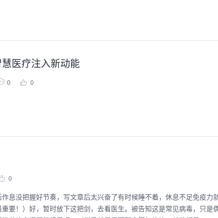
智慧医疗注入新动能
0
0
0
活作息没把握好节奏，写文章后太兴奋了有时候睡不着，休息不足免疫力
最重要！）好，暂时放下这把剑，去看医生。被告知这是常见病毒，只是