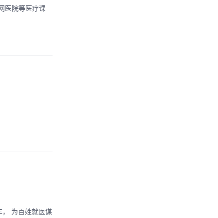
联网医院等医疗课
车， 为百姓就医谋