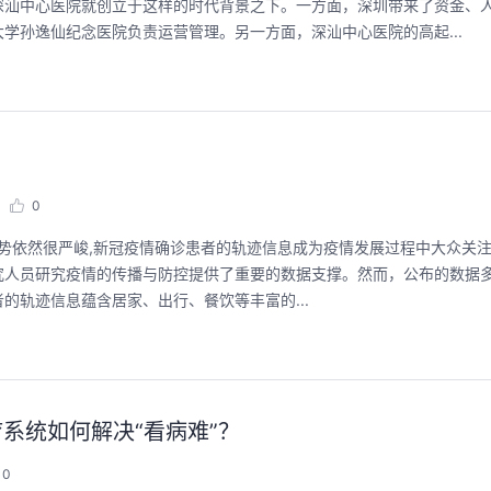
深汕中心医院就创立于这样的时代背景之下。一方面，深圳带来了资金、
学孙逸仙纪念医院负责运营管理。另一方面，深汕中心医院的高起...
用码道，让你的AI作品三步上朋友
华为云码道Skil
圈
智能开发全
2026/08/04 周二 19:00-20:00
2026/07/22 周三 19:00
林华鼎-华为云AI开发者运营负责人
0
从入门 · 到做AI应用 · 到企业级开发。不教编
直播深度解读华为云码道
大流行的形势依然很严峻,新冠疫情确诊患者的轨迹信息成为疫情发展过程中大众
程，只教用AI · 零代码、有产出、能带走、可炫
kill市场安装专家技能
究人员研究疫情的传播与防控提供了重要的数据支撑。然而，公布的数据
耀 · 每课人人动手实操
求，开发，审查，重构全
程。从零构建并交付一个
的轨迹信息蕴含居家、出行、餐饮等丰富的...
从代码提交到服务上线的
回顾中
回顾中
疗系统如何解决“看病难”？
0