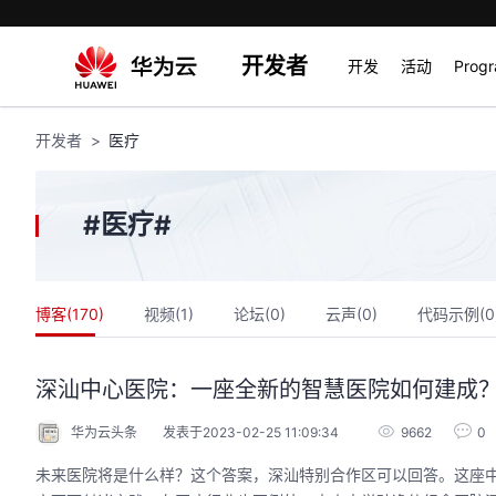
开发者
开发
活动
Prog
开发者
医疗
医疗
#
#
博客(
170
)
视频(
1
)
论坛(
0
)
云声(
0
)
代码示例(
0
深汕中心医院：一座全新的智慧医院如何建成
华为云头条
发表于2023-02-25 11:09:34
9662
0
未来医院将是什么样？这个答案，深汕特别合作区可以回答。这座