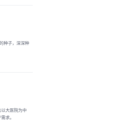
I的种子，深深种
去以大医院为中
疗需求。