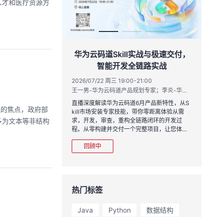
人才和医疗资源方
l实战与极速交付，
聚开发者之力，创具身新未来
链路实战
2026/07/23 周四 15:00-17:00
张豪杰/程文/王军/刘新春/黄钦开 /张晓天
-21:00
王一男-华为云码道产品规划专家；李炎-华为云码道产品专家；姜浩-华为云HCDG核心组成员
本次华为云具身智能开发平台CloudRobo培训
面向具身智能开发者，带您全流程体验机器人
6月产品新特性，从S
关注的焦点，政府部
本体R2C小时级接入、环境重建与轨迹生成仿
，带你零距离体验从需
真数据生产、PB级数据管理、数据评测、模型
多为文本等非结构
链路闭环的开发过
训推、强化学习和Benchmark一键评测等功
完整项目，让您体验
能，并体验业界主流具身模型应用。
“极速”之旅。
回顾中
热门标签
Java
Python
数据结构