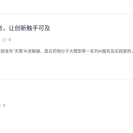
服务，让创新触手可及
0
重磅发布“天筹”AI求解器、盘古药物分子大模型等一系列AI服务及实践案
0