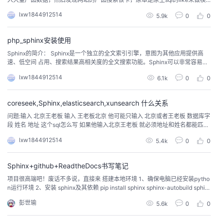
糊搜索，数据量20W的时候还可以接受，但是上百万就很卡了，所以需要做优
我
注
的
开
lxw1844912514
5.9k
0
0
化。 经过考虑，打算采用全文检索 sphinx + ...
的
Programs
发
php_sphinx安装使用
Sphinx的简介： Sphinx是一个独立的全文索引引擎，意图为其他应用提供高
支
者
速、低空间 占用、搜索结果高相关度的全文搜索功能。Sphinx可以非常容易的
与 SQL数据库和脚本语言集成。内置MySQL和PostgreSQL数据库数据源 的支
lxw1844912514
6.1k
0
0
持。搜索API支持PHP、Python、Perl、Rudy和Java。 ...
持
学
coreseek,Sphinx,elasticsearch,xunsearch 什么关系
我
堂
问题:输入 北京王老板 输入 王老板北京 他可能只输入 北京或者王老板 数据库字
段 姓名 地址 这个sql怎么写 如果他输入北京王老板 就必须地址和姓名都能匹配
的
我
我
上 如果只输入地址就只like地址就可以 如果or like 地址和姓名 但是她得同时lik
lxw1844912514
5.4k
0
0
e 各种解答: 1.小项目用迅搜，大项目用es 看下es或者core...
技
的
的
我
Sphinx+github+ReadtheDocs书写笔记
术
云
课
的
我
项目很高端吧！废话不多说，直接来 搭建本地环境 1、确保电脑已经安装pytho
n运行环境 2、安装 sphinx及其依赖 pip install sphinx sphinx-autobuild sphin
x_rtd_theme recommonmark sphinx-markdown-tables 1 3、新建文件夹，运
支
声
程
认
的
我
彭世瑜
5.6k
0
0
行cmd 创建工程 sphinx-qu...