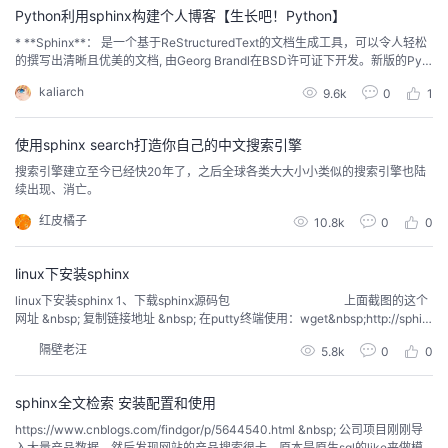
Python利用sphinx构建个人博客【生长吧！Python】
者
* **Sphinx**： 是一个基于ReStructuredText的文档生成工具，可以令人轻松
的撰写出清晰且优美的文档, 由Georg Brandl在BSD许可证下开发。新版的Pyth
on文档就是由Sphinx生成的，并且它已成为Python项目首选的文档工具，同时
我
kaliarch
9.6k
0
1
它对C/C++项目也有很好的支持；并计划对其它开发语言添加特殊支持。 * **R
ead the Docs**是一个在线文档托管服务
的
我
使用sphinx search打造你自己的中文搜索引擎
搜索引擎建立至今已经快20年了，之后全球各类大大小小类似的搜索引擎也陆
博
的
我
续出现、消亡。
红皮橘子
10.8k
0
0
客
论
的
我
linux下安装sphinx
坛
圈
的
我
linux下安装sphinx 1、下载sphinx源码包 上面截图的这个
网址 &nbsp; 复制链接地址 &nbsp; 在putty终端使用：wget&nbsp;http://sphin
子
直
的
我
xsearch.com/files/sphinx-2.3.1-beta.tar.gz 注：一般都下载到...
隔壁老汪
5.8k
0
0
我
播
活
的
sphinx全文检索 安装配置和使用
我
动
关
的
https://www.cnblogs.com/findgor/p/5644540.html &nbsp; 公司项目刚刚导
入大量产品数据，然后发现网站的产品搜索很卡，原本是原生sql的like来做模