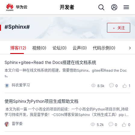
开发者
返
Sphinx
#
#
关注
回
博客(
12
)
视频(
0
)
论坛(
0
)
云声(
0
)
代码示例(
0
)
Sphinx+gitee+Read the Docs搭建在线文档系统
本文介绍一种在线文档系统的搭建，需要借助Sphinx、gitee和Read the Doc
个
s。
码农爱学习
我
8.5k
0
1
人
的
使用Sphinx为Python项目生成帮助文档
主
​ 本文为前一篇 一个小而全的项目的延续：一个小而全的Python项目示例_持续
学习持续开发，我是雷学委！-CSDN博客安装Sphinx（文档生成工具）pip ins
开
页
tall -U Sphinx​生成默认文档配置sphinx-quickstart​​这里选择了不分离代码跟文
雷学委
5.2k
0
0
档。生成文档sphinx-build -b html . _build因为上面没有选择把代码跟文档分
发
开，所以sphinx...