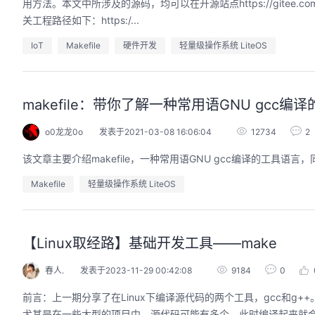
用方法。本文中所涉及的源码，均可以在开源站点https://gitee.com/ope
关工程路径如下：https:/...
IoT
Makefile
硬件开发
轻量级操作系统 LiteOS
的AI作品三步上朋友
华为云码道Skill实战与极速交付，
圈
智能开发全链路实战
makefile：带你了解一种常用语GNU gcc编
9:00-20:00
2026/07/22 周三 19:00-21:00
开发者运营负责人
王一男-华为云码道产品规划专家；李炎-华为云码道产品专家；姜浩-华为云HCDG核心组成员
o0龙龙0o
发表于2021-03-08 16:06:04
12734
2
用 · 到企业级开发。不教编
直播深度解读华为云码道6月产品新特性，从S
该文章主要介绍makefile，一种常用语GNU gcc编译的工具语言
零代码、有产出、能带走、可炫
kill市场安装专家技能，带你零距离体验从需
操
求，开发，审查，重构全链路闭环的开发过
Makefile
轻量级操作系统 LiteOS
程。从零构建并交付一个完整项目，让您体验
从代码提交到服务上线的“极速”之旅。
回顾中
【Linux取经路】基础开发工具——make
春人.
发表于2023-11-29 00:42:08
9184
0
前言：上一期分享了在Linux下编译源代码的两个工具，gcc和
尤其是在一些大型的项目中，源代码可能有多个，此时编译起来就会