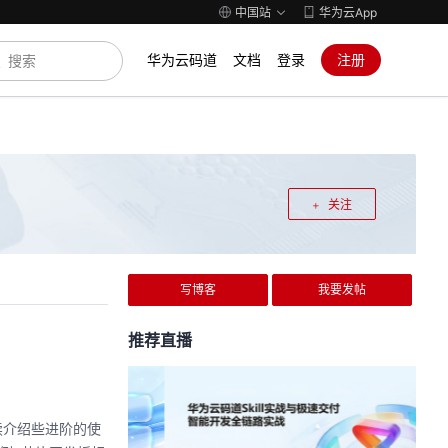
中国站
华为云App
华为云码道
文档
登录
注册
关注
写博客
我要发帖
推荐直播
继续介绍些进阶的使