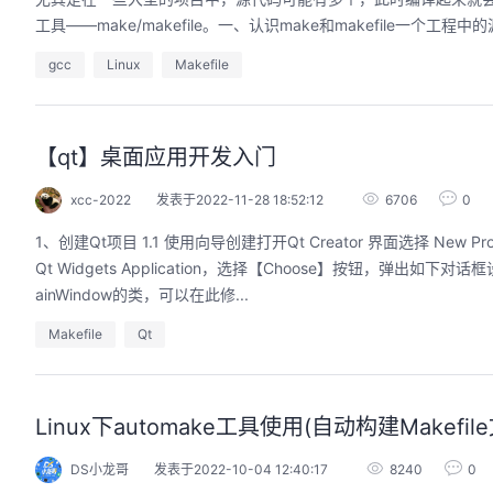
工具——make/makefile。一、认识make和makefile一个工程
gcc
Linux
Makefile
【qt】桌面应用开发入门
xcc-2022
发表于2022-11-28 18:52:12
6706
0
1、创建Qt项目 1.1 使用向导创建打开Qt Creator 界面选择 New Project或者选择菜单栏 【文件】-【新建文件或项目】菜单项弹出New Project对话框，选择
Qt Widgets Application，选择【Choose】按钮
ainWindow的类，可以在此修...
Makefile
Qt
Linux下automake工具使用(自动构建Makefil
DS小龙哥
发表于2022-10-04 12:40:17
8240
0