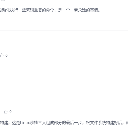
file 来自动化执行一些繁琐重复的命令，是一个一劳永逸的事情。
0
0
的构建，这是Linux移植三大组成部分的最后一步，根文件系统构建好后