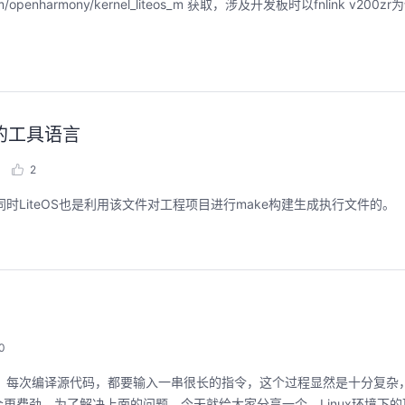
nharmony/kernel_liteos_m 获取，涉及开发板时以fnlink v200z
聚开发者之力，创具身新未来
用码道，让你的AI
圈
2026/07/23 周四 15:00-17:00
译的工具语言
张豪杰/程文/王军/刘新春/黄钦开 /张晓天
2026/08/04 周二 19:00-
林华鼎-华为云AI开发者
2
本次华为云具身智能开发平台CloudRobo培训
面向具身智能开发者，带您全流程体验机器人
从入门 · 到做AI应用 · 
，同时LiteOS也是利用该文件对工程项目进行make构建生成执行文件的。
本体R2C小时级接入、环境重建与轨迹生成仿
程，只教用AI · 零代码
真数据生产、PB级数据管理、数据评测、模型
耀 · 每课人人动手实操
训推、强化学习和Benchmark一键评测等功
能，并体验业界主流具身模型应用。
回顾中
回顾中
0
g++。每次编译源代码，都要输入一串很长的指令，这个过程显然是十分复
更费劲。为了解决上面的问题，今天就给大家分享一个，Linux环境下