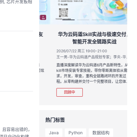
r为例, 芯片开发板相
作品三步上朋友
华为云码道Skill实战与极速交付，
智能开发全链路实战
20:00
2026/07/22 周三 19:00-21:00
运营负责人
王一男-华为云码道产品规划专家；李炎-华为云码道产品专家；姜浩-华为云HCDG核心组成员
到企业级开发。不教编
直播深度解读华为云码道6月产品新特性，从S
、有产出、能带走、可炫
kill市场安装专家技能，带你零距离体验从需
求，开发，审查，重构全链路闭环的开发过
程。从零构建并交付一个完整项目，让您体验
从代码提交到服务上线的“极速”之旅。
回顾中
热门标签
杂，且容易出错的，
Java
Python
数据结构
的项目自动化构建