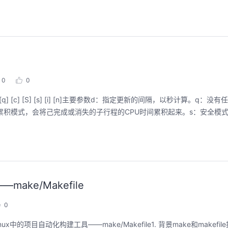
0
0
y] [q] [c] [S] [s] [i] [n]主要参数d：指定更新的间隔，以秒计算。q
累积模式，会将己完成或消失的子行程的CPU时间累积起来。s：安全模
ake/Makefile
0
x中的项目自动化构建工具——make/Makefile1. 背景make和makef