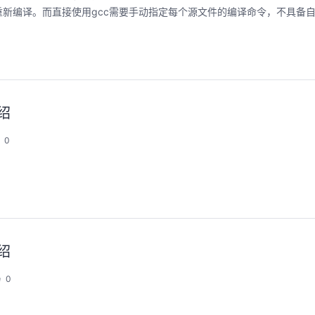
新编译。而直接使用gcc需要手动指定每个源文件的编译命令，不具备
绍
0
绍
0