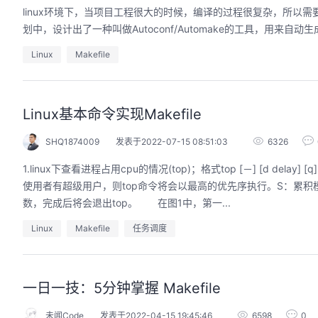
linux环境下，当项目工程很大的时候，编译的过程很复杂，所以需要
划中，设计出了一种叫做Autoconf/Automake的工具，用来自
Linux
Makefile
Linux基本命令实现Makefile
SHQ1874009
发表于2022-07-15 08:51:03
6326
1.linux下查看进程占用cpu的情况(top)；格式top [－] [d dela
使用者有超级用户，则top命令将会以最高的优先序执行。S：累积
数，完成后将会退出top。 在图1中，第一...
Linux
Makefile
任务调度
一日一技：5分钟掌握 Makefile
未闻Code
发表于2022-04-15 19:45:46
6598
0