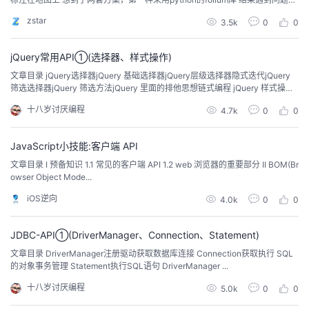
数据一多，绘画出来的速度很慢，而且它的某JS插件还有...
我
注
的
开
zstar
3.5k
0
0
的
Programs
发
jQuery常用API①(选择器、样式操作)
文章目录 jQuery选择器jQuery 基础选择器jQuery层级选择器隐式迭代jQuery
支
者
筛选选择器jQuery 筛选方法jQuery 里面的排他思想链式编程 jQuery 样式操作
操作...
十八岁讨厌编程
4.7k
0
0
持
学
JavaScript小技能:客户端 API
我
堂
文章目录 I 预备知识 1.1 常见的客户端 API 1.2 web 浏览器的重要部分 II BOM(Br
owser Object Mode...
的
我
我
iOS逆向
4.0k
0
0
技
的
的
我
JDBC-API①(DriverManager、Connection、Statement)
术
云
课
的
我
文章目录 DriverManager注册驱动获取数据库连接 Connection获取执行 SQL
的对象事务管理 Statement执行SQL语句 DriverManager ...
支
声
程
认
的
我
十八岁讨厌编程
5.0k
0
0