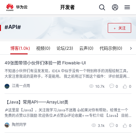
开发者
返
API
#
#
关注
回
博客(
1.0k
)
视频(
0
)
论坛(
23
)
云声(
0
)
代码示例(
0
)
49张图带领小伙伴们体验一把 Flowable-UI
不知道小伙伴们有没发发现，IDEA 中似乎没有一个特别称手的流程绘制工具，
个
大家注意我说的是称手，不是能用。 我之前用过下图这个插件： 评价就是两个
字：能用！ 官方提供了一个 flowable-u...
江南一点雨
我
10.7k
0
0
人
的
【Java】常用API——ArrayList类
主
🔎这里是【Java】，关注我学习Java不迷路 👍如果对你有帮助，给博主一个
免费的点赞以示鼓励 欢迎各位🔎点赞👍评论收藏⭐️ 👀专栏介绍 【Java】 目前
开
页
主要更新Java，一起学习一起进步。 👀本期介绍 本期主要介绍常用API——Arr
陶然同学
3.1k
0
0
ayList类 文章目录 1.&nbsp;引入——对象数组 2.&nb...
发