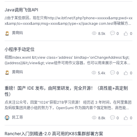
Java调用飞信API
//由于某些原因，现在只有http://w.ibtf.net/f.php?phone=xxxxxx&amp;pwd=xx
x&amp;to=xxxx&amp;msg=xxxx&amp;type=x//package com.test等破解方式
才能发送短信，但发送短信条数有限，所以网友们//在下边记得把网址和参数改
黄啊码
8.5k
0
0
为以上这种方式，当然如果有...
小程序手动定位
视图index.wxml &lt;view class='address' bindtap='onChangeAddress'&gt;
{{address}}&lt;/view&gt; view组件可用作父容器，也可以用来展示一段文本，t
ext组件也可以用来展示文本，区别在于view中的文本不能选中。{{}}是小程序
黄啊码
5.4k
0
0
中数据绑定...
重磅！国产 IDE 发布，由阿里研发，完全开源！​（高性能+高定制
性）
点关注公众号，回复“1024”获取2TB学习资源！ 经历近 3 年时间，在阿里集团
及蚂蚁集团共建小组的努力下，OpenSumi 作为国内首个强定制性、高性能，
兼容 VS Code 插件体系的 IDE 研发框架，今天正式对外开源。 OpenSumi 是
民工哥
8.8k
0
0
什么？ OpenSumi 是一款面向垂直领域，低门槛、高性能、高定制性的双端...
Rancher入门到精通-2.0 高可用的K8S集群部署方案