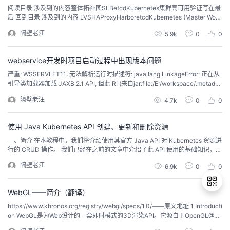
阅读目录 涉及到的内容整体拓补图SLBetcdKubernetes集群高可用验证写在最
后 回到目录 涉及到的内容 LVSHAProxyHarboretcdKubernetes (Master Work
er) 回到目录 整体拓补图 以上是最小生产可用的整体拓补图（相关节点根据需
隔壁老汪
5.9k
0
0
要进行增加，但不能减少） 按功能组划分 SLB...
webservice开发时项目启动过程中出现版本问题
严重: WSSERVLET11: 无法解析运行时描述符: java.lang.LinkageError: 正在从
引导类加载器加载 JAXB 2.1 API, 但此 RI (来自jar:file:/E:/workspace/.metadat
a/.plugins/org.eclipse.wst.server.core/tmp0/wtpweb...
隔壁老汪
4.7k
0
0
使用 Java Kubernetes API 创建、更新和删除资源
一、简介 在本教程中，我们将介绍使用其官方 Java API 对 Kubernetes 资源进
行的 CRUD 操作。 我们已经在之前的文章中介绍了此 API 使用的基础知识，包
括基本的项目设置以及我们可以使用它来获取有关正在运行的集群的信息的各
隔壁老汪
6.9k
0
0
种方式。 一般来说，Kubernetes 部署大多是静态的。我们创建一些工件（例如
...
WebGL——简介（翻译）
https://www.khronos.org/registry/webgl/specs/1.0/——原文地址 1 Introducti
on WebGL是为Web设计的一套即时模式的3D渲染API。它源自于OpenGL@ES
退
2.0，也提供类似于OpenGL ES2.0的渲染功能。不同点是WebGL运行在HTML