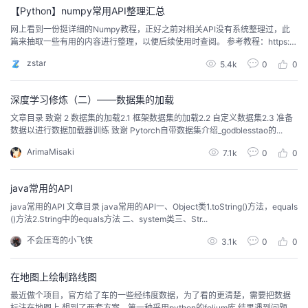
【Python】numpy常用API整理汇总
者
网上看到一份挺详细的Numpy教程，正好之前对相关API没有系统整理过，此
篇来抽取一些有用的内容进行整理，以便后续使用时查阅。 参考教程：https://
github.com/datawhalech...
我
zstar
5.4k
0
0
的
我
深度学习修炼（二）——数据集的加载
文章目录 致谢 2 数据集的加载2.1 框架数据集的加载2.2 自定义数据集2.3 准备
博
的
我
数据以进行数据加载器训练 致谢 Pytorch自带数据集介绍_godblesstao的...
ArimaMisaki
7.1k
0
0
客
论
的
我
java常用的API
坛
圈
的
我
java常用的API 文章目录 java常用的API一、Object类1.toString()方法，equals
()方法2.String中的equals方法 二、system类三、Str...
子
直
的
我
不会压弯的小飞侠
3.1k
0
0
我
播
活
的
在地图上绘制路线图
我
动
关
的
最近做个项目，官方给了车的一些经纬度数据，为了看的更清楚，需要把数据
标注在地图上 想到了两套方案，第一种采用python的folium库 结果遇到问题，