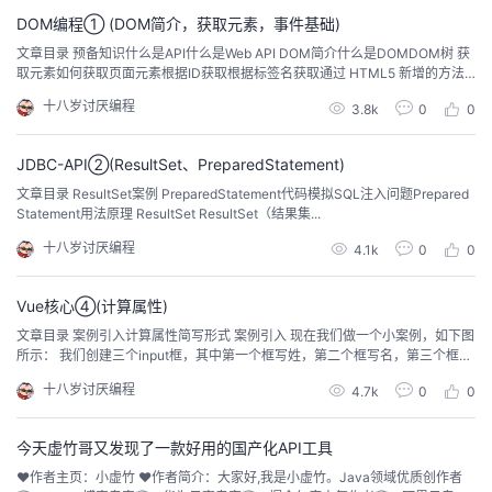
持
建
证
实
的
DOM编程① (DOM简介，获取元素，事件基础)
文章目录 预备知识什么是API什么是Web API DOM简介什么是DOMDOM树 获
议
验
收
取元素如何获取页面元素根据ID获取根据标签名获取通过 HTML5 新增的方法
获取获取特殊元素(body...
十八岁讨厌编程
3.8k
0
0
藏
JDBC-API②(ResultSet、PreparedStatement)
文章目录 ResultSet案例 PreparedStatement代码模拟SQL注入问题Prepared
Statement用法原理 ResultSet ResultSet（结果集...
十八岁讨厌编程
4.1k
0
0
Vue核心④(计算属性)
文章目录 案例引入计算属性简写形式 案例引入 现在我们做一个小案例，如下图
所示： 我们创建三个input框，其中第一个框写姓，第二个框写名，第三个框是
姓名，也就是将第一个框中的内容和第二...
十八岁讨厌编程
4.7k
0
0
今天虚竹哥又发现了一款好用的国产化API工具
❤️作者主页：小虚竹 ❤️作者简介：大家好,我是小虚竹。Java领域优质创作者