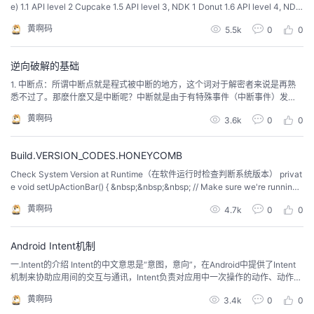
e) 1.1 API level 2 Cupcake 1.5 API level 3, NDK 1 Donut 1.6 API level 4, NDK
2 Eclair 2.0 API lev...
黄啊码
5.5k
0
0
逆向破解的基础
1. 中断点：所谓中断点就是程式被中断的地方，这个词对于解密者来说是再熟
悉不过了。那麽什麽又是中断呢？中断就是由于有特殊事件（中断事件）发
生，电脑暂停当前的任务（即程式），转而去执行另外的任务（中断服务程
黄啊码
3.6k
0
0
式），然后再返回原先的任务继续执行。打个比方：你正在上班，突然有同学
打电话告诉你他从外地坐火车过来，要你去火车站接他。然后你就向老板...
Build.VERSION_CODES.HONEYCOMB
Check System Version at Runtime（在软件运行时检查判断系统版本） privat
e void setUpActionBar() { &nbsp;&nbsp;&nbsp; // Make sure we're running
on Honeycomb or higher to use ActionBar A...
黄啊码
4.7k
0
0
Android Intent机制
一.Intent的介绍 Intent的中文意思是“意图，意向”，在Android中提供了Intent
机制来协助应用间的交互与通讯，Intent负责对应用中一次操作的动作、动作涉
及数据、附加数据进行描述，Android则根据此Intent的描述，负责找到对应的
黄啊码
3.4k
0
0
组件，将 Intent传递给调用的组件，并完成组件的调用。Intent不仅可用...