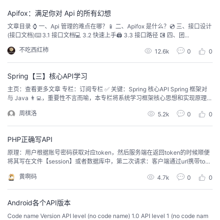
Apifox：满足你对 Api 的所有幻想
文章目录 ⌚️ 一、Api 管理的难点在哪？📱 二、Apifox 是什么？💿 三、接口设计
(接口文档)⌨️ 3.1 接口文档💻 3.2 快速上手🖨 3.3 接口路径 💽 四、团...
不吃西红柿
12.6k
0
0
Spring【三】核心API学习
主页：查看更多文章 专栏：订阅专栏 ✅ 关键：Spring 核心API Spring 框架对
与 Java 👨‍💻，重要性不言而喻，本专栏将系统学习框架核心思想和实现原理，
理论和实践相结...
周棋洛
5.2k
0
0
PHP正确写API
原理：用户根据账号密码获取对应token，然后服务端在返回token的时候顺便
将其写在文件【session】或者数据库中，第二次请求：客户端通过url携带toke
n发送请求，服务端在接受请求的时候根据client_id找到对应的秘钥，用秘钥得
黄啊码
4.7k
0
0
到加密的token，对比token是否相等。 现在的接口基本是mvc模式，URL基本
是restf...
Android各个API版本
Code name Version API level (no code name) 1.0 API level 1 (no code nam