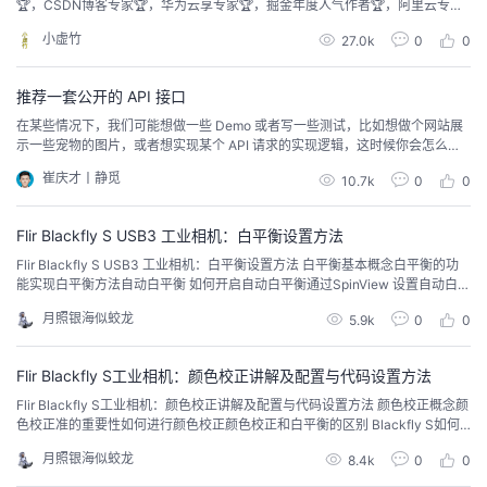
🏆，CSDN博客专家🏆，华为云享专家🏆，掘金年度人气作者🏆，阿里云专家
博主🏆 ❤️技术活，该赏 ❤...
小虚竹
27.0k
0
0
推荐一套公开的 API 接口
在某些情况下，我们可能想做一些 Demo 或者写一些测试，比如想做个网站展
示一些宠物的图片，或者想实现某个 API 请求的实现逻辑，这时候你会怎么做
呢？ 自己找点数据然后搭建一套 API 接口吗？ 可以是可以，虽然说并不是特别
崔庆才丨静觅
10.7k
0
0
麻烦，但准备数据、编写...
Flir Blackfly S USB3 工业相机：白平衡设置方法
Flir Blackfly S USB3 工业相机：白平衡设置方法 白平衡基本概念白平衡的功
能实现白平衡方法自动白平衡 如何开启自动白平衡通过SpinView 设置自动白平
衡使用 Spinna...
月照银海似蛟龙
5.9k
0
0
Flir Blackfly S工业相机：颜色校正讲解及配置与代码设置方法
Flir Blackfly S工业相机：颜色校正讲解及配置与代码设置方法 颜色校正概念颜
色校正准的重要性如何进行颜色校正颜色校正和白平衡的区别 Blackfly S如何
进行颜色校正通过Spin...
月照银海似蛟龙
8.4k
0
0