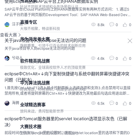
考试认证
使用Eclipse连接SAP云平台上的HANA数据库实例
针对不同技术领域和业务场景的认证
SAP云平台(Cloud Platform)上的HANA数据库实例有两种方式访问： 1. 通过S
AP云平台的基于网页版的Development Tool：SAP HANA Web-Based Devel
opment Workbench 2. 通过Eclipse配合Cloud Connector直接访问在Eclipse
直播专区
汪子熙
8.8k
0
0
里切换到Data Source Explorer视图，创建一个新的Conne...
大咖齐相聚，畅谈新科技
查看大赛
华为开发者大赛
关于java项目导入到eclipse无法访问的问题
旗舰赛事，引领千行百业的技术创新应用
关于java项目导入到eclipse无法访问的问题
兮动人
4.6k
0
0
软件精英挑战赛
极致优化，全球高校软件人才的顶级竞赛
eclipse中Ctrl+Alt+↓向下复制快捷键与系统中翻转屏幕快捷键冲突
问题（已解决）
华为算法挑战赛
1.首先按Ctrl+Alt+F12进入显卡控制面板 2.选择选项和支持3.点击禁用可以直接
经典难题，打榜赛制，挑战全球技术大咖
禁用所有,或者将旋转屏幕的Ctrl+Alt+↓快捷键改为其他最后勾选应用退出即可
打开eclipse再按Ctrl+Alt+↓即可向下复制我已经写了很长一段时间的技术博
海拥
6.5k
0
0
客，这是我的一篇问题解决教程。我乐于通过文章分享技术与快乐。您可以访
全球精选赛事
问我的博客主页： 华为云-海拥、我的个人博客：haiyong.site...
放码来战，勇闯智能新世界
eclipse中Tomcat服务器里的servlet location选项显示灰色（已解
决）
大赛技术圈
前段时间在修改Tomcat里的设置时，发现servlet location里的选项和下面的D
交流共享、多维提升的学习赋能园地