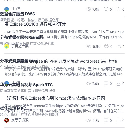
ROOVY_HOME和Path里加入%GROOVY_HOME%\bin两条记录。如果直接在
汪子熙
7.0k
0
0
命令行里输入groovy加上文件名，如果能够成功执行，说明环境变量配置没有
数据仓库服务 DWS
问题了。还可以在Eclipse这...
极致性能、稳定、按需扩展的数据仓库
用 Eclipse 202103 进行ABAP开发
SAP 提供了一些开发工具来构建和扩展其业务应用程序，SAP引入了 ABAP De
velopment Tool（ADT）。ADT提供具有Eclipse功能的ABAP工作台（Transa
分布式缓存服务Redis版
ction SE80）的功能性，使ABAP与SAP的其他基于Eclipse的开发环境保持一
兼容Redis的高速内存数据处理引擎
宇宙之一粟
5.9k
0
1
致。可以通过如下操作安装和设置 Eclipse IDE： 用 Eclipse 进行ABAP开发打
开Eclipse官网 w...
分布式消息服务 DMS
本地搭建基于 Eclipse 的 PHP 开发环境对 wordpress 进行增强
完全托管的高性能消息队列服务
请原谅Jerry这篇文章的题目有“标题党”的嫌疑。没错，至少SAP成都研究院的
部分团队如此，比如Jerry目前就职的SAP成都研究院数字创新空间。之前Jerry
的文章, 曾经提到SAP Kyma(SAP Extension Factory on SAP Cloud Platform,
汪子熙
7.0k
0
0
华为云实时音视频 SparkRTC
SAP云平台扩展工厂)，是SAP C/4HANA极为重要的扩展工具。站在巨人肩膀
上的牛顿：Kubernete...
面向互联网的实时音视频通信云服务
【详解】解决Eclipse发布到Tomcat丢失依赖jar包的问题
解决Eclipse发布到Tomcat丢失依赖jar包的问题在Web开发过程中，使用Eclips
媒体处理 MPC
e作为IDE并将项目发布到Tomcat服务器上是常见的操作。然而，有时在发布过
经济、高效、弹性的音视频转码和处理
程中可能会遇到丢失依赖jar包的问题，这会导致运行时错误和应用程序功能异
皮牙子抓饭
2.8k
0
0
常。本文将介绍如何解决这个问题，确保所有依赖jar包能够正确地发布到Tomc
at服务器。问题原因在Eclipse中，当我们将一个Web项目发布到Tom...