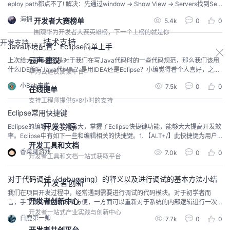
eploy path都点不了! 解决：先通过window → Show View → Servers找到Ser
vers面板然后将Tomcat下的项目移除再右击Tomcat，点击clean再进入时即可
海拥
开发者大赛榜单
5.4k
0
0
设置这是我的解决方法，希望对大家有所帮助我希望这篇文章能帮助到遇到和
我一样问题的小伙伴。这里汇总了我的全...
围观华为开发者大赛英雄榜，下一个上榜的就是你
技术支持
开发支持
Java环境配置：Eclipse简单上手
云声·建议
上次给大家带来的是对于我们在写Java代码时的一些代码规范，那么我们该用
什么IDE编写Java代码呢？是用IDEA还是Eclipse？小编觉得看个人喜好，之前
华为云建议反馈平台
关于IDEA有过介绍，这里选择介绍Eclipse，最后选择那个工具看个人爱好。关
小Bob来啦
7.5k
0
0
于Java环境配置：Windows10下JDK8下载及java环境配置关于IDEA的使用：I
在线提单
DEA下载及新建第一个Java项目（Helloworld）To：...
支持工程师提供5*8小时的支持
Eclipse常用快捷键
开发资源
Eclipse的编辑功能非常强大，掌握了Eclipse快捷键功能，能够大大提高开发效
率。Eclipse中有如下一些和编辑相关的快捷键。1. 【ALT+/】此快捷键为用户
开发工具和文档
编辑的好帮手，能为用户提供内容的辅助，不要为记不全方法和属性名称犯
香菜聊游戏
7.0k
0
0
愁，当记不全类、方法和属性的名字时，多体验一下【ALT+/】快捷键带来的好
开发者工具和文档一站式获取平台
处吧。2. 【Ctrl+O】显示类中方法和属性的大纲，能快速定位类的方法和属
性，在查找...
对于代码调试（debugging）的释义以及进行调试的基本方法小结
开发者创新
我们在项目开发过程中，经常遇到需要进行调试的代码模块。对于初学者而
开发者创新中心
言，手工跟踪最为有效和方便，一方面可以重新对于系统的内部逻辑进行一次
梳理，另一方面还可以找到产生问题的地方。而对于高阶的开发者而言，手工
开发者一站式产业实践与创新中心
白鹿第一帅
7.7k
0
0
跟踪的方式极大地浪费了时间，所以需要调试工具的帮忙。通过本文我将为大
开发者共创平台
家介绍何为代码调试？如何进行手工跟踪和使用调试工具进行代码调试，调试