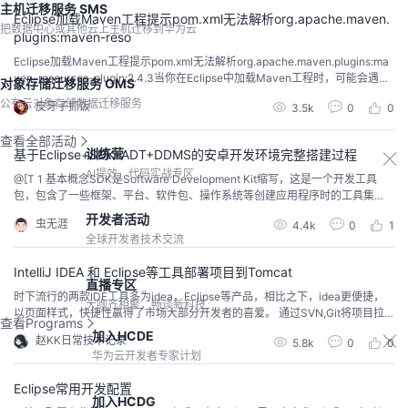
主机迁移服务 SMS
Eclipse加载Maven工程提示pom.xml无法解析org.apache.maven.
把数据中心或其他云上主机迁移到华为云
plugins:maven-reso
Eclipse加载Maven工程提示pom.xml无法解析org.apache.maven.plugins:ma
ven-resources-plugin:2.4.3当你在Eclipse中加载Maven工程时，可能会遇到
对象存储迁移服务 OMS
类似以下的错误提示：plaintextCopy codeCould not resolve org.apache.ma
公有云对象存储数据迁移服务
皮牙子抓饭
3.5k
0
0
ven.plugins:maven-resources-p...
查看全部活动
训练营
基于Eclipse+SDK+ADT+DDMS的安卓开发环境完整搭建过程
AI提效，代码实战专区
@[T 1 基本概念SDK是Software Development Kit缩写，这是一个开发工具
包，包含了一些框架、平台、软件包、操作系统等创建应用程序时的工具集
合；API是Application Programming Interface缩写，指应用程序编程接口；A
开发者活动
虫无涯
4.4k
0
1
DT是Android Development Tools缩写，安卓开发工具包，是Eclipse的插件；
全球开发者技术交流
APP是Applica...
IntelliJ IDEA 和 Eclipse等工具部署项目到Tomcat
直播专区
时下流行的两款IDE工具多为idea，Eclipse等产品，相比之下，idea更便捷，
大咖齐相聚，畅谈新科技
以页面样式，快捷性赢得了市场大部分开发者的喜爱。 通过SVN,Git将项目拉
查看Programs
取到本地，通过IDE工具将项目部署到TomcatIDEA：1：导入项目2：配置Tom
加入HCDE
赵KK日常技术记录
5.8k
0
0
cat3：配置server，项目名，引入tomcat，jdk4：引入Artifact 左侧命名5：pr
华为云开发者专家计划
oject Structure6：加入外...
Eclipse常用开发配置
加入HCDG