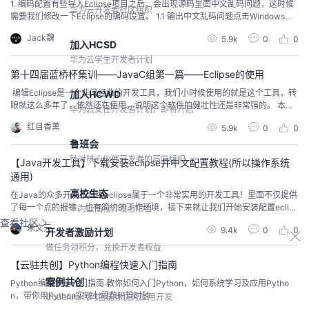
1. 编码配置有些导入Eclipse项目之后，会出现源码里面中文乱码问题，这时候
华为云开发者社区组织
需要我们修改一下Eclipse的编码设置。 1.1 输出中文乱码问题点击Windows→G
eneral→Workspace 选择UTF-8 1.2 Java文件中文乱码需要在Windows→Gen
Jack魏
5.9k
0
0
eral→Content Types→Text→Java Source File然后在最下面修改成GBK或者
加入HCSD
是UTF...
华为云学生开发者计划
第十四届蓝桥杯集训——JavaC组第一篇——Eclipse的使用
​ ​编辑Eclipse是一个非常经典的开发工具，我们小时候使用的就是这个工具，转
加入HCWD
眼就这么多年了，依然还在使用，说明这个软件的健壮性还是非常强的。 本博
华为云女性开发者计划，即将开启
客讲解Eclipse这个IDE的使用：​编辑目录Eclipse的基础使用 1、常用菜单中英
红目香薰
5.9k
0
0
文对照2、创建项目3、具体创建项目4、项目层级介绍5、创建java编码文件
6、包名规则7、成功示例修改代码文字大小1、修改位置2、查找font3、设置
鲁班会
文...
针对核心伙伴开发者的高端组织
【Java开发工具】下载安装eclipse并中文配置教程(所以操作系统
通用)
高校生态
在Java的众多开发工具中eclipse属于一个非常实用的开发工具！里面不仅提供
了每一个点的报错，也有简约的工作环境，接下来就让我们开始安装配置eclips
华为云高校开发者项目
e吧！Mac开发工具vscode。
查看社区
朱文元
9.4k
0
0
开发者激励计划
做任务领积分，兑换开发者权益
【云驻共创】Python编程快速入门指南
案例共创
Python编程快速入门指南 教你如何入门Python，如何系统学习及应用Pytho
n，带你用Python实现七段数码管时钟
CodeArts代码智能体优秀应用开发