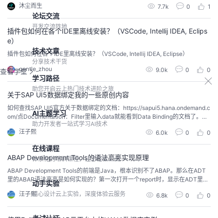
沐尘而生
7.7k
0
1
论坛交流
开发交流阵地
插件包如何在各个IDE里离线安装？（VSCode, Intellij IDEA, Eclips
e）
技术文章
插件包如何在各个IDE里离线安装？（VSCode, Intellij IDEA, Eclipse）
分享技术干货
gentle_zhou
9.0k
0
0
查看学堂
学习路径
助您开启云上热门技术进阶之旅
关于SAP UI5数据绑定我的一些原创内容
如何查找SAP UI5官方关于数据绑定的文档：https://sapui5.hana.ondemand.c
AI主题学习
om/点Documentation：Filter里输入data就能看到Data Binding的文档了。下
助力开发者一站式学习AI技术
面是一些我的原创文章。Jerry写过一个如何自学UI5框架的系列文章，一共包
汪子熙
6.0k
0
0
含13篇文章。其中系列6和系列7深入讲了SAP UI5数据绑定的实现：第6篇文
章：https://blog...
在线课程
ABAP Development Tools的语法高亮实现原理
体系化的培训课程，让您轻松上云
ABAP Development Tools的前端是Java，根本识别不了ABAP。那么在ADT
里的ABAP语法高亮是如何实现的？第一次打开一个report时，显示在ADT里的
动手实验
代码是没有任何语法高亮显示的，此时有一个HTTP请求发到ABAP后台：/sap/
精心设计云上实验，深度体验云服务
汪子熙
6.8k
0
0
bc/adt/abapsource/parsers/rnd/grammar?head=true请求一个pad文件：这
个pad文件的作用，参...