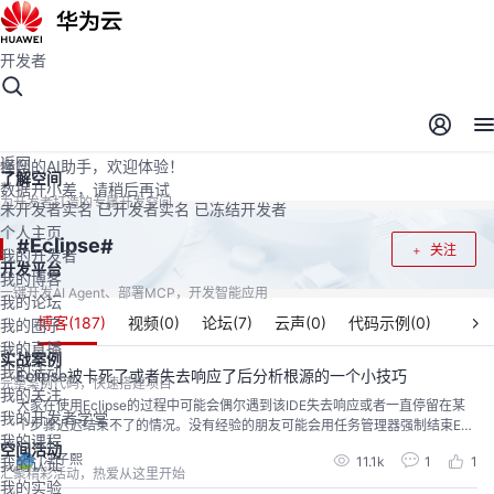
开发者
开发者空间
开发者空间
开发平台
精选服务
云宝助手
返回
懂您的AI助手，欢迎体验！
了解空间
数据开小差，请稍后再试
为开发者打造的专属开发空间
未开发者实名
已开发者实名
已冻结开发者
个人主页
Eclipse
#
#
关注
我的开发者
开发平台
我的博客
一键开发AI Agent、部署MCP，开发智能应用
我的论坛
博客(
187
)
视频(
0
)
论坛(
7
)
云声(
0
)
代码示例(
0
)
我的圈子
我的直播
实战案例
我的活动
Eclipse被卡死了或者失去响应了后分析根源的一个小技巧
完整案例代码，快速搭建项目
我的关注
大家在使用Eclipse的过程中可能会偶尔遇到该IDE失去响应或者一直停留在某
我的开发者学堂
个步骤迟迟结束不了的情况。没有经验的朋友可能会用任务管理器强制结束Ecli
我的课程
pse进程，抱着侥幸的心理一次又一次得重试，希望这个卡死或者失去响应的问
空间活动
汪子熙
11.1k
1
1
我的认证
题可以不再出现，但往往事与愿违。遇到这种情况，我们需要做的就是找出问
汇聚精彩活动，热爱从这里开始
题根源。其实Eclipse使用过程中产生的日志也很好的记录了下来，我们只需要
我的实验