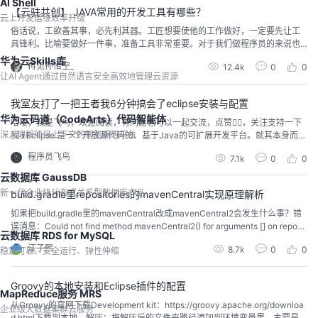
AI Shell
【云驻共创】 JAVA常用的开发工具有哪些？
云上开发运维效率升级
俗话说，工欲善其事，必先利其器。工匠想要使他的工作做好，一定要先让工
具锋利。比喻要做好一件事，准备工具非常重要。对于我们做程序员的来说也
是一样的，想要提高开发效率，也需要选择好自己的开发工具，下面我们就来
华为云Skills库
再见孙悟空_
12.4k
0
0
详细盘点一下Java开发一般都会用到哪些开发工具。
让AI Agent通过自然语言安全高效地管理云资源
我室友打了一把王者我6分钟搞会了eclipse安装与配置
华为云码道（CodeArts）代码智能体
哈喽，我是飞鸟，欢迎阅读，有问题也可以一起交流，点赞👍🏻，关注支持一下
深入理解项目上下文的智能编码平台
我✈️Eclipse 是一个开放源代码的、基于Java的可扩展开发平台。就其本身而
言，它只是一个框架和一组服务，用于通过插件组件构建开发环境。幸运的
程序员飞鸟
7.1k
0
0
是，Eclipse 附带了一个标准的插件集，包括Java开发工具（Java Developme
nt Kit，JDK）。下载官网：https://www.eclipse.or...
云数据库 GaussDB
新一代企业级分布式关系型数据库产品
build.gradle里repositories的mavenCentral实现原理解析
如果把build.gradle里的mavenCentral改成mavenCentral2会发生什么事？错
误消息：Could not find method mavenCentral2() for arguments [] on reposit
云数据库 RDS for MySQL
ory container of type org.gradle.api.internal.artifacts.dsl.DefaultRepositor...
汪子熙
8.7k
0
0
稳定可靠、安全运行、弹性伸缩
Groovy的本地安装和Eclipse插件的配置
MapReduce服务 MRS
从Groovy的官网下载Development kit：https://groovy.apache.org/downloa
企业级大数据集群云服务
d.html下载到本地，解压：把解压后的文件夹路径添加到环境变量里。主要是G