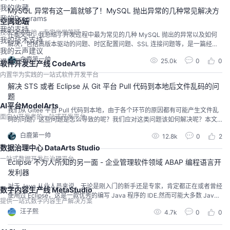
查看日志即可找出根源。举个...
我的收藏
MySQL 异常有这一篇就够了！MySQL 抛出异常的几种常见解决方
我的Programs
式小结
空间论坛
我的支持
技术交流阵地，专家坐堂答疑
在本文中，我总结了开发过程中最为常见的几种 MySQL 抛出的异常以及如何
我的技术支持
解决，包括高版本驱动的问题、时区配置问题、SSL 连接问题等，是一篇经验
我的云声建议
总结贴，于我个人而言，这一篇足以解决目前项目中所有遇到的 MySQL 问
白鹿第一帅
25.0k
0
0
退出登录
题。同时，也希望本文能对 MySQL 数据库初学者有一定的引导入门作用。
软件开发生产线 CodeArts
内置华为实践的一站式软件开发平台
解决 STS 或者 Eclipse 从 Git 平台 Pull 代码到本地后文件乱码的问
题
AI平台ModelArts
我们从 Gitee 平台 Pull 代码到本地，由于各个环节的原因都有可能产生文件乱
面向AI开发者的一站式开发平台
码的问题，这些问题是怎么导致的呢？我们应对这类问题该如何解决呢？本文
针对 STS 或者 Eclipse 从 Git 平台 Pull 代码到本地时文件乱码问题做了小结。
白鹿第一帅
12.8k
0
2
数据治理中心 DataArts Studio
一站式数据开发与治理平台
Eclipse 不为人所知的另一面 - 企业管理软件领域 ABAP 编程语言开
发利器
对于 Java 从业人员来说，无论是刚入门的新手还是专家，肯定都正在或者曾经
数字内容生产线 MetaStudio
使用过 Eclipse，这是一款优秀的编写 Java 程序的 IDE.然而可能大多数 Java
提供一站式数字内容生产解决方案
开发人员都没有意识到，Eclipse 同时也能用来进行另一款在企业管理软件开发
汪子熙
4.7k
0
0
领域大名鼎鼎的编程语言的开发工作，这门语言就是 ABAP.在 2022 年 3 月最
新的 TIOBE 编程语言排行榜上，Python, C 和 ...