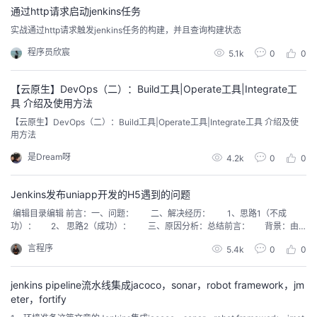
通过http请求启动jenkins任务
的
Programs
发
者
实战通过http请求触发jenkins任务的构建，并且查询构建状态
程序员欣宸
5.1k
0
0
支
者
我
【云原生】DevOps（二）：Build工具|Operate工具|Integrate工
持
学
的
我
具 介绍及使用方法
【云原生】DevOps（二）：Build工具|Operate工具|Integrate工具 介绍及使
我
堂
博
的
我
用方法
是Dream呀
4.2k
0
0
的
我
客
论
的
我
我
Jenkins发布uniapp开发的H5遇到的问题
技
的
坛
圈
的
我
的
我
​ ​编辑目录​编辑 前言：一、问题： 二、解决经历： 1、思路1（不成
功）： 2、 思路2（成功）： 三、原因分析：总结前言： 背景：由
术
云
子
直
的
我
课
的
我
于历史原因，公司有个历史项目使用vue开发的公众号H5，原生开发的微信小
言程序
5.4k
0
0
程序。两端功能的完全一样，但是需要维护两个项目，最近客户提了需求需要
支
声
播
活
的
程
认
的
我
修改部分功能，博主接到需求后，觉得维护两套代码不仅...
jenkins pipeline流水线集成jacoco，sonar，robot framework，jm
持
建
动
关
证
实
的
eter，fortify