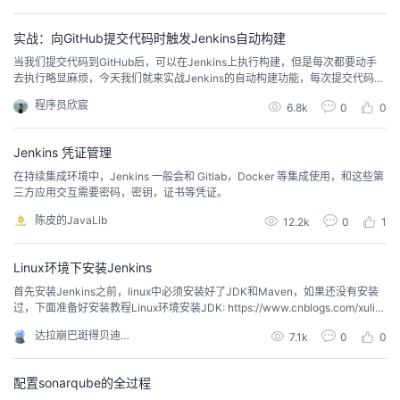
持续集成工...
实战：向GitHub提交代码时触发Jenkins自动构建
当我们提交代码到GitHub后，可以在Jenkins上执行构建，但是每次都要动手
去执行略显麻烦，今天我们就来实战Jenkins的自动构建功能，每次提交代码到
GitHub后，Jenkins会进行自动构建
程序员欣宸
6.8k
0
0
Jenkins 凭证管理
在持续集成环境中，Jenkins 一般会和 Gitlab，Docker 等集成使用，和这些第
三方应用交互需要密码，密钥，证书等凭证。
陈皮的JavaLib
12.2k
0
1
Linux环境下安装Jenkins
首先安装Jenkins之前，linux中必须安装好了JDK和Maven，如果还没有安装
过，下面准备好安装教程Linux环境安装JDK: https://www.cnblogs.com/xulia
ngxing/p/7066913.htmlLinux环境安装Maven: https://blog.csdn.net/qq_3586
达拉崩巴斑得贝迪卜多
7.1k
0
0
8412/article/details/89471735确认JDK...
配置sonarqube的全过程