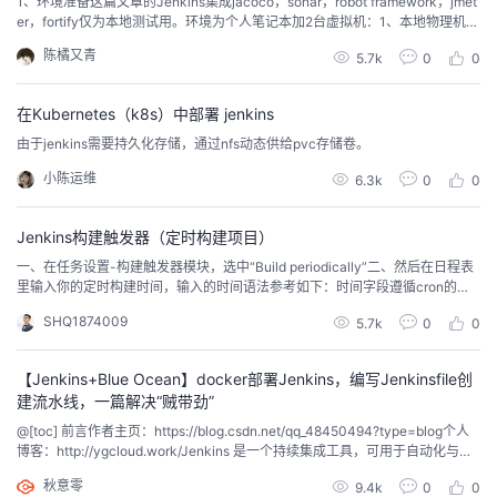
1、环境准备这篇文章的Jenkins集成jacoco，sonar，robot framework，jmet
议
注
er，fortify仅为本地测试用。环境为个人笔记本加2台虚拟机：1、本地物理机，
验
收
操作系统：win10，ip：192.168.119.1安装工具：jdk1.8maven3.6.3：需配置环
陈橘又青
5.7k
0
0
境变量mysql5.7：用于sonarqube和应用服务器演示程序devopsplaysonarq
藏
u...
在Kubernetes（k8s）中部署 jenkins
由于jenkins需要持久化存储，通过nfs动态供给pvc存储卷。
小陈运维
6.3k
0
0
Jenkins构建触发器（定时构建项目）
一、在任务设置-构建触发器模块，选中“Build periodically”二、然后在日程表
里输入你的定时构建时间，输入的时间语法参考如下：时间字段遵循cron的语
法，每行由TAB或空格分隔的5个字段组成：MINUTE HOUR DOM MONOW D
SHQ1874009
5.7k
0
0
OW分钟：小时内的分钟数（0-59）小时 ：一天中的小时（0-23）DOM：月
份的日子（1-31）月 ：月份（1-12）DOW：星期几（0-7...
【Jenkins+Blue Ocean】docker部署Jenkins，编写Jenkinsfile创
建流水线，一篇解决“贼带劲”
@[toc] 前言作者主页：https://blog.csdn.net/qq_48450494?type=blog个人
博客：http://ygcloud.work/Jenkins 是一个持续集成工具，可用于自动化与构
建、测试、交付或部署软件相关的各种任务。Jenkins 可以通过本机系统包、D
秋意零
9.4k
0
0
ocker 安装，甚至可以由任何安装了 Java 运行时环境 (JRE) 的机器独立运行。