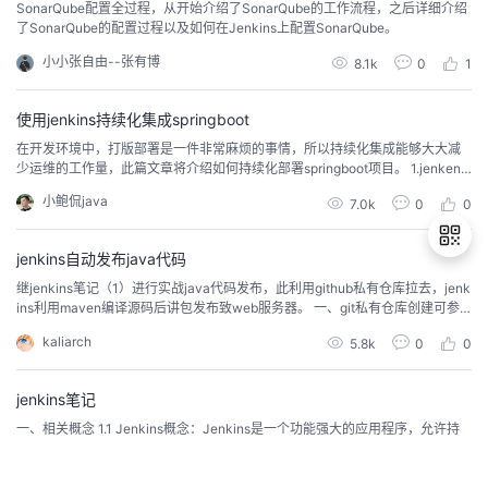
SonarQube配置全过程，从开始介绍了SonarQube的工作流程，之后详细介绍
了SonarQube的配置过程以及如何在Jenkins上配置SonarQube。
小小张自由--张有博
8.1k
0
1
使用jenkins持续化集成springboot
​在开发环境中，打版部署是一件非常麻烦的事情，所以持续化集成能够大大减
少运维的工作量，此篇文章将介绍如何持续化部署springboot项目。 1.jenkens
持续化部署的原理持续化部署的原理很简单，就是首先到你提供的svn/git上下
小鲍侃java
7.0k
0
0
载代码，然后获取配置的打包语句，打成jar包。然后使用ssh连接上需要发布的
服务器，并执行你提供的启动语法。 2.安装 2.安装jdk 3.安装maven 4...
jenkins自动发布java代码
继jenkins笔记（1）进行实战java代码发布，此利用github私有仓库拉去，jenk
ins利用maven编译源码后讲包发布致web服务器。 一、git私有仓库创建可参
退
考GIT笔记中远程仓库搭建部分，此处java源码使用zrlog，将源码pull到github
kaliarch
5.8k
0
0
出
上，将jenkins公钥配置到github上，即可下一波。 二、web服务器tomcat配置
在需要将代码发布的web服务器上需要...
登
录
jenkins笔记
一、相关概念 1.1 Jenkins概念：Jenkins是一个功能强大的应用程序，允许持
续集成和持续交付项目，无论用的是什么平台。这是一个免费的源代码，可以
处理任何类型的构建或持续集成。集成Jenkins可以用于一些测试和部署技术。
kaliarch
6.1k
0
0
Jenkins是一种软件允许持续集成。 1.2 Jenkins目的：1、持续、自动地构建/