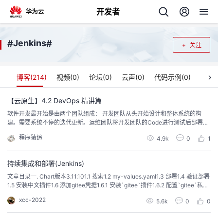
开发者
返
Jenkins
#
#
关注
回
博客(
214
)
视频(
0
)
论坛(
0
)
云声(
0
)
代码示例(
0
)
【云原生】4.2 DevOps 精讲篇
软件开发最开始是由两个团队组成： 开发团队从头开始设计和整体系统的构
个
建。需要系统不停的迭代更新。运维团队将开发团队的Code进行测试后部署上
线。希望系统稳定安全运行。
程序猿追
我
4.9k
0
1
人
我
的
持续集成和部署(Jenkins)
主
文章目录一. Chart版本3.11.101.1 搜索1.2 my-values.yaml1.3 部署1.4 验证部署
1.5 安装中文插件1.6 添加gitee凭据1.6.1 安装`gitee`插件1.6.2 配置`gitee`私钥
我
的
开
页
1.6.3 `Gitee`插件配置1.6.4 添加`gitee`账号凭据1.6.5 创建一个从`gitee`拉取
xcc-2022
5.6k
0
0
代码任务1.7 流水线部署1.7.1 配置集群1....
我
的
开
发