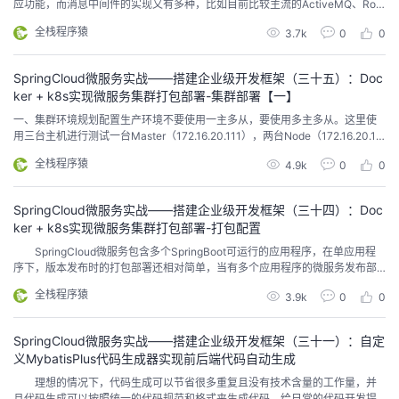
应功能，而消息中间件的实现又有多种，比如目前比较主流的ActiveMQ、Roc
ketMQ、RabbitMQ、Kafka，Stream等，这些消息中间件的实现都各有优
全栈程序猿
3.7k
0
0
劣。 在进行框架设计的时候，我们考虑是否能够和之前实现的短信发送、
分布式存储等功能一样，抽象统一消息接口，屏蔽底层实现，在用到消息队列
时，使用统一的接口代码，然...
SpringCloud微服务实战——搭建企业级开发框架（三十五）：Doc
ker + k8s实现微服务集群打包部署-集群部署【一】
一、集群环境规划配置生产环境不要使用一主多从，要使用多主多从。这里使
用三台主机进行测试一台Master（172.16.20.111），两台Node（172.16.20.11
2和172.16.20.113） 1、设置主机名CentOS7安装完成之后，设置固定ip，三台
全栈程序猿
4.9k
0
0
主机做相同设置vi /etc/sysconfig/network-scripts/ifcfg-ens33#在最下面ON
BOOT...
SpringCloud微服务实战——搭建企业级开发框架（三十四）：Doc
ker + k8s实现微服务集群打包部署-打包配置
SpringCloud微服务包含多个SpringBoot可运行的应用程序，在单应用程
序下，版本发布时的打包部署还相对简单，当有多个应用程序的微服务发布部
署时，原先的单应用程序部署方式就会显得复杂且不可控。那么我们就会思考
全栈程序猿
3.9k
0
0
使用简单的部署方式，解决自动化发布、自动化部署、微服务监控等问题。
我们使用目前行业通用的解决方案，Jenkins+GitLab+Maven+Docker+Ku
bern...
SpringCloud微服务实战——搭建企业级开发框架（三十一）：自定
义MybatisPlus代码生成器实现前后端代码自动生成
理想的情况下，代码生成可以节省很多重复且没有技术含量的工作量，并
且代码生成可以按照统一的代码规范和格式来生成代码，给日常的代码开发提