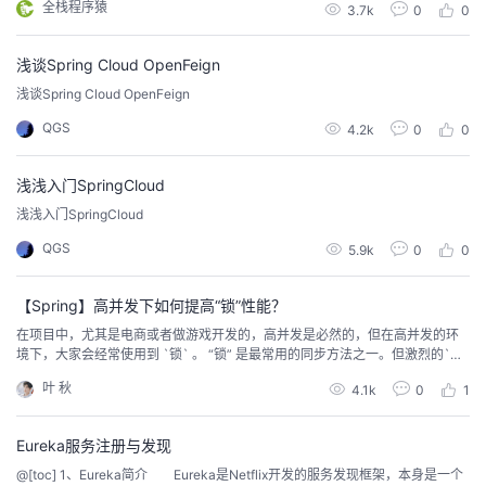
全栈程序猿
3.7k
0
0
件会在具体使用时详细说明，本地开发的环境软件以Windows版本的安装配置
为例，数据库等中间件以Linux(CentOS7)的安
浅谈Spring Cloud OpenFeign
浅谈Spring Cloud OpenFeign
QGS
4.2k
0
0
浅浅入门SpringCloud
浅浅入门SpringCloud
QGS
5.9k
0
0
【Spring】高并发下如何提高“锁”性能？
在项目中，尤其是电商或者做游戏开发的，高并发是必然的，但在高并发的环
境下，大家会经常使用到 `锁` 。 “锁” 是最常用的同步方法之一。但激烈的`锁
竞争`会导致程序的性能下降，严重的甚至能导致 “死锁”的产生。
叶 秋
4.1k
0
1
Eureka服务注册与发现
@[toc] 1、Eureka简介 Eureka是Netflix开发的服务发现框架，本身是一个