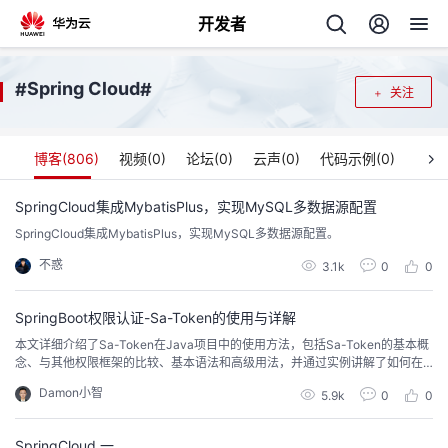
开发者
返
Spring Cloud
#
#
关注
回
博客(
806
)
视频(
0
)
论坛(
0
)
云声(
0
)
代码示例(
0
)
SpringCloud集成MybatisPlus，实现MySQL多数据源配置
SpringCloud集成MybatisPlus，实现MySQL多数据源配置。
个
不惑
3.1k
0
0
我
人
SpringBoot权限认证-Sa-Token的使用与详解
的
主
本文详细介绍了Sa-Token在Java项目中的使用方法，包括Sa-Token的基本概
念、与其他权限框架的比较、基本语法和高级用法，并通过实例讲解了如何在
项目中集成和使用Sa-Token。作为一款轻量级Java权限认证框架，Sa-Token
开
页
Damon小智
5.9k
0
0
在简化权限管理、提高开发效率方面发挥了重要作用。本文还将深入探讨Sa-T
oken的核心原理，通过内部代码展示其工作机制。最后，总结了Sa-Token的
发
优缺点及其
SpringCloud 一