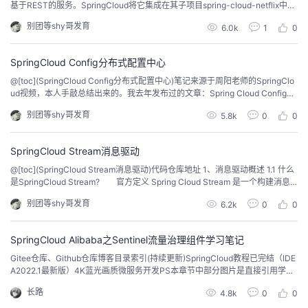
基于REST的服务。SpringCloud将它集成在其子项目spring-cloud-netflix中，
以实现SpringCloud的服务注册和发现功能。 Eureka是基于REST(Represe
别团等shy哥发育
6.0k
1
0
ntional State Transfer)服务的，主要以AWS云服务为支撑，提供服务发现并实
现...
SpringCloud Config分布式配置中心
@[toc](SpringCloud Config分布式配置中心)笔记来源于周阳老师的SpringClo
ud视频，本人手敲总结出来的。我去年发布过的文章：Spring Cloud ConfigBu
s集成webhooks实现自动刷新 1、SpringCloud Config概述 1.1 分布式系统面临
别团等shy哥发育
5.8k
0
0
的配置问题 微服务意味着要将单体应用中的业务拆分成一个个子服务，每
个服务的粒度相对较小，因此...
SpringCloud Stream消息驱动
@[toc](SpringCloud Stream消息驱动)代码仓库地址 1、消息驱动概述 1.1 什么
是SpringCloud Stream? 官方定义 Spring Cloud Stream 是一个构建消息
驱动微服务的框架。应用程序通过 inputs 或者 outputs 来与 Spring Cloud Stre
别团等shy哥发育
6.2k
0
0
am中binder对象交互。通过我们配置来binding(绑定) ，而 S...
SpringCloud Alibaba之Sentinel流量治理组件学习笔记
Gitee仓库、Github仓库博客目录索引(持续更新)SpringCloud教程已完结（IDE
A2022.1最新版）4K蓝光画质微服务开发PS本章节中部分图片是直接引用学习
课程课件，如有侵权，请联系删除。、、。在集成Sentinel组件前，我们先来准
长路
4.8k
0
0
备一些服务来为下面部分的demo测试做准备。服务Nacos服务(注册中心)、用
户服务（含远程调用图书服务）、图书服务。其中使用到的组件包含有naco