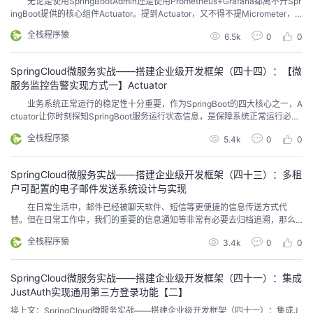
无论是使用SpringBootAdmin还是使用Prometheus+Grafana都离不开Spr
我
注
ingBoot提供的核心组件Actuator。提到Actuator，又不得不提Micrometer，
的
开
从SpringBoot2.x开始，Actuator的功能实现都是基于Micrometer的。 Mic
全栈程序猿
6.5k
0
0
rometer通过仪表客户端为各种健康监控系统提供了一个简单的外观Facade（F
的
Programs
发
acad...
SpringCloud微服务实战——搭建企业级开发框架（四十四）：【微
支
者
服务监控告警实现方式一】Actuator
业务系统正常运行的稳定性十分重要，作为SpringBoot的四大核心之一，A
持
ctuator让你时刻探知SpringBoot服务运行状态信息，是保障系统正常运行必不
学
可少的组件。 spring-boot-starter-actuator提供的是一系列HTTP或者JM
全栈程序猿
5.4k
0
0
X监控端点，通过监控端点我们可以获取到系统的运行统计信息，同时，我们可
我
堂
以自己选择开启需要的监控端点，也可以自定义扩展监控端点。...
SpringCloud微服务实战——搭建企业级开发框架（四十三）：多租
的
我
我
户可配置的电子邮件发送系统设计与实现
在日常生活中，邮件已经被聊天软件、短信等更便捷的信息传送方式代
技
的
的
我
替。但在日常工作中，我们的重要的信息通知等非常有必要去归档追溯，那么
邮件就是不可或缺的信息传送渠道。对于我们工作中经常用到的系统，里面也
全栈程序猿
3.4k
0
0
基本都集成了邮件发送功能。 SpringBoot提供了基于JavaMail的starter，
术
云
课
的
我
我们只要按照官方的说明配置邮件服务器信息，即可使我们的系统拥有发送电
子邮件的功能。但是，在我们Gi...
SpringCloud微服务实战——搭建企业级开发框架（四十一）：集成
支
声
程
认
的
我
JustAuth实现通用第三方登录功能【二】
接上文：SpringCloud微服务实战——搭建企业级开发框架（四十一）：集成J