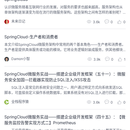
认识微服务随着互联网行业的发展，对服务的要求也越来越高，服务架构也从
者
单体架构逐渐演变为现在流行的微服务架构。这些架构之间有怎样的差别呢？
单体架构单体架构：将业务的所有功能集中在一个项目中开发，打成一个包部
未来日记
3.6k
0
0
署。单体架构的优缺点如下：优点：架构简单部署成本低缺点：耦合度高（维
我
护困难、升级困难） 分布式架构分布式架构：根据业务功能对系统做拆分，每
个业务功能模块作为独立项目开发，称为一个服务。分...
SpringCloud-生产者和消费者
的
我
本文介绍SpringCloud微服务架构中常用的两个基本角色——生产者和消费者。
生产者是提供具体服务或功能的模块。它将业务逻辑封装成服务，供其他模块
博
的
我
调用。生产者向服务注册中心注册自己提供的服务，使其他模块可以通过服务
Damon小智
3.9k
0
1
注册中心发现并调用这些服务。
客
论
的
我
SpringCloud微服务实战——搭建企业级开发框架（五十一）：微服
务安全加固—拦截器实现防止SQL注入/XSS攻击
坛
圈
的
我
SQL注入是常见的系统安全问题之一，用户通过特定方式向系统发送SQL
脚本，可直接自定义操作系统数据库，如果系统没有对SQL注入进行拦截，那
子
直
的
我
么用户甚至可以直接对数据库进行增删改查等操作。 XSS全称为Cross Site
全栈程序猿
3.6k
0
0
Script跨站点脚本攻击，和SQL注入类似，都是通过特定方式向系统发送攻击脚
我
播
活
的
本，对系统进行控制和侵害。SQL注入主要以攻击数据库来达到攻击系统的目
的，而XSS则是以恶...
SpringCloud微服务实战——搭建企业级开发框架（四十五）：【微
我
动
关
的
服务监控告警实现方式二】Prometheus