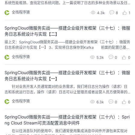
系统性能瓶颈、查找定位系统问题。上一篇说明了日志的多种业务场景以及日
志记录的实现方式，那么日志记录下来，相关人员就需要对日志数据进行处理
全栈程序猿
4.3k
8
1
与分析，基于E(ElasticSearch)L(Logstash)K(Kibana)组合的日志分析系统可以
说是目前各家公司普遍的首选方案。Elasticsearch: 分布式、RESTfu...
SpringCloud微服务实战——搭建企业级开发框架（三十七）：微服
务日志系统设计与实现【二】
接上文：SpringCloud微服务实战——搭建企业级开发框架（三十七）：微服务
日志系统设计与实现【一】 3、实现将日志保存到Kafka 前面的配置已基本
满足了我们对于日志系统的基础需求，在这里，我们可以考虑通过配置Log4j2
全栈程序猿
5.3k
0
0
的配置文件，来实现动态配置将日志文件记录到指定的文件或消息中间件。
Log4j2将日志消息发送到Kafka需要用到Kfaka的客户端jar包，所以，这里
首先引入...
SpringCloud微服务实战——搭建企业级开发框架（三十七）：微服
务日志系统设计与实现【一】
针对业务开发人员通常面对的业务需求，我们将日志分为操作（请求）日
志和系统运行日志，操作（请求）日志可以让管理员或者运营人员方便简单的
在系统界面中查询追踪用户具体做了哪些操作，便于分析统计用户行为；系统
全栈程序猿
6.3k
0
0
运行日志又分为不同的级别（Log4j2）: OFF > FATAL > ERROR > WARN > IN
FO > DEBUG > TRACE > ALL，这些日志级别由开发人员在代码编写时...
SpringCloud微服务实战——搭建企业级开发框架（三十六）：Spri
ng Cloud Stream可灵活配置消息中间件
在以往消息队列的使用中，我们通常使用集成消息中间件开源包来实现对