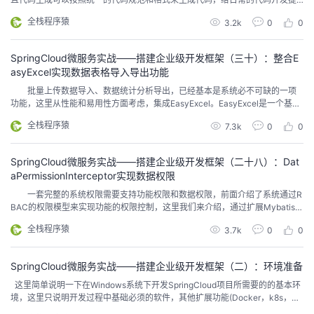
供很大的帮助。但是，代码生成也有其局限性，当牵涉到复杂的业务逻辑时，
全栈程序猿
3.2k
0
0
简单的代码生成功能无法解决。 目前市面上的代码生成器层出不穷，大多
数的原理是基于已有的代码逻辑模板，按照一定的规则来生成CRUD代码。至
于更为复杂的代码生成大家都在人工智能领域探索，目前基...
SpringCloud微服务实战——搭建企业级开发框架（三十）：整合E
asyExcel实现数据表格导入导出功能
批量上传数据导入、数据统计分析导出，已经基本是系统必不可缺的一项
功能，这里从性能和易用性方面考虑，集成EasyExcel。EasyExcel是一个基于
Java的简单、省内存的读写Excel的开源项目，在尽可能节约内存的情况下支持
全栈程序猿
7.3k
0
0
读写百M的Excel： Java解析、生成Excel比较有名的框架有Apache poi、j
xl。但他们都存在一个严重的问题就是非常的耗内存，poi有一套SAX...
SpringCloud微服务实战——搭建企业级开发框架（二十八）：Dat
aPermissionInterceptor实现数据权限
一套完整的系统权限需要支持功能权限和数据权限，前面介绍了系统通过R
BAC的权限模型来实现功能的权限控制，这里我们来介绍，通过扩展Mybatis-
Plus的插件DataPermissionInterceptor实现数据权限控制。 简单介绍一
全栈程序猿
3.7k
0
0
下，所谓功能权限，顾名思义是指用户在系统中拥有对哪些功能操作的权限控
制，而数据权限是指用户在系统中能够访问哪些数据的权限控制，数据权限又
分为行级数据权...
SpringCloud微服务实战——搭建企业级开发框架（二）：环境准备
这里简单说明一下在Windows系统下开发SpringCloud项目所需要的的基本环
境，这里只说明开发过程中基础必须的软件，其他扩展功能(Docker，k8s，Mi
nIO，XXL-JOB，EKL，Keepalived，Nginx，RabbitMQ，Kafka等)用到的软