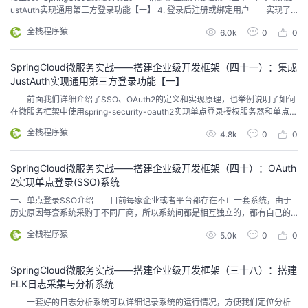
持
建
证
实
的
ustAuth实现通用第三方登录功能【一】 4. 登录后注册或绑定用户 实现了
第三方登录功能，我们自己的系统也需要做相应的用户匹配，通过OAuth2协议
全栈程序猿
6.0k
0
0
我们可以了解到，单点登录成功后可以获取第三方系统的用户信息，当然，具
议
验
收
体获取到第三方用户的哪些信息是由第三方系统决定的。所以目前大多数系统
平台再第三方登录成功之...
SpringCloud微服务实战——搭建企业级开发框架（四十一）：集成
藏
JustAuth实现通用第三方登录功能【一】
前面我们详细介绍了SSO、OAuth2的定义和实现原理，也举例说明了如何
在微服务框架中使用spring-security-oauth2实现单点登录授权服务器和单点登
录客户端。目前很多平台都提供了单点登录授权服务器功能，比如我们经常用
全栈程序猿
4.8k
0
0
到的QQ登录、微信登录、新浪微博登录、支付宝登录等等。 如果我们自己
的系统需要调用第三方登录，那么我们就需要实现单点登录客户端，然后跟需
要对接的平台调试登录...
SpringCloud微服务实战——搭建企业级开发框架（四十）：OAuth
2实现单点登录(SSO)系统
一、单点登录SSO介绍 目前每家企业或者平台都存在不止一套系统，由于
历史原因每套系统采购于不同厂商，所以系统间都是相互独立的，都有自己的
用户鉴权认证体系，当用户进行登录系统时，不得不记住每套系统的用户名密
全栈程序猿
5.0k
0
0
码，同时，管理员也需要为同一个用户设置多套系统登录账号，这对系统的使
用者来说显然是不方便的。我们期望的是如果存在多个系统，只需要登录一次
就可以访问多个系统，只需要在其中一个系统执行注销登...
SpringCloud微服务实战——搭建企业级开发框架（三十八）：搭建
ELK日志采集与分析系统
一套好的日志分析系统可以详细记录系统的运行情况，方便我们定位分析