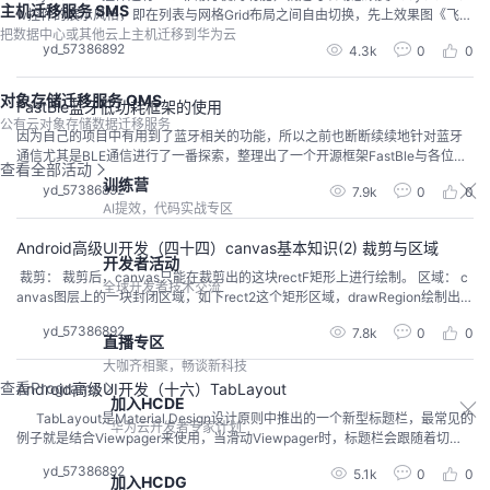
主机迁移服务 SMS
w控件的展示风格，即在列表与网格Grid布局之间自由切换，先上效果图《飞虎
把数据中心或其他云上主机迁移到华为云
队剧照》： 一、核心代码如下： 1. MainActivity.java package com.anyikan
yd_57386892
4.3k
0
0
g.volunteer.sos.recyclerview; import and...
对象存储迁移服务 OMS
FastBle蓝牙低功耗框架的使用
公有云对象存储数据迁移服务
因为自己的项目中有用到了蓝牙相关的功能，所以之前也断断续续地针对蓝牙
通信尤其是BLE通信进行了一番探索，整理出了一个开源框架FastBle与各位分
查看全部活动
享经验。 源码地址： https://github.com/Jasonchenlijian/FastBle 随着对Fast
训练营
yd_57386892
7.9k
0
0
Ble框架关注的人越来越多，与我讨论问题的小伙伴也多起来，所以整理了一篇
AI提效，代码实战专区
文章，详细介绍一下框架的...
Android高级UI开发（四十四）canvas基本知识(2) 裁剪与区域
开发者活动
裁剪： 裁剪后，canvas只能在裁剪出的这块rectF矩形上进行绘制。 区域： c
全球开发者技术交流
anvas图层上的一块封闭区域，如下rect2这个矩形区域，drawRegion绘制出这
个区域。 package com.xiaowei.lsn7_canvas; import android.content.Cont
yd_57386892
7.8k
0
0
ext;import android.graphics.B...
直播专区
大咖齐相聚，畅谈新科技
查看Programs
Android高级UI开发（十六）TabLayout
加入HCDE
TabLayout是Material Design设计原则中推出的一个新型标题栏，最常见的
华为云开发者专家计划
例子就是结合Viewpager来使用，当滑动Viewpager时，标题栏会跟随着切
换，反过来当选中某一个标题栏时Viewpager页面也会跟随着切换到指定内
yd_57386892
5.1k
0
0
容。 拒绝所谓的民间高手的自定义Tablayout滑动效果，让我们接受谷歌大牛
加入HCDG