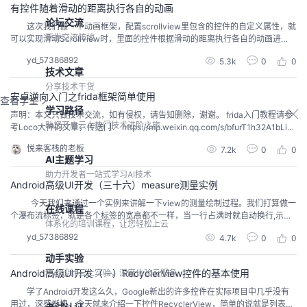
有控件随着滑动的距离执行各自的动画
论坛交流
这次我们做一个动画框架，配置scrollview里包含的控件的自定义属性，就
开发交流阵地
可以实现滑动Scrollview时，里面的控件根据滑动的距离执行各自的动画进
度。scrollivew里包含的这些控件可以是任意常用的控件，如 imageView，But
yd_57386892
5.3k
0
0
ton，TextView等。我们将给这些普通的系统控件配置自定义属性！看到这里是
技术文章
不是觉得无法实现，因为系统的Image...
分享技术干货
安卓逆向入门之frida框架简单使用
查看学堂
学习路径
声明：本文只做技术交流，如有侵权，请告知删除，谢谢。 frida入门教程请参
助您开启云上热门技术进阶之旅
考Loco大神的文章，传送门： https://mp.weixin.qq.com/s/bfurT1h32A1bLiB
Ha73oJA 今天使用frida框架做一个简单的破解，假定你的手机已经root，电脑
悦来客栈的老板
7.2k
0
0
已经安装java环境和jadx工具，样例是52破解里面的crakeme，链接如下： ...
AI主题学习
助力开发者一站式学习AI技术
Android高级UI开发（三十六）measure测量实例
今天我们来通过一个实例来讲解一下view的测量绘制过程。我们打算做一
在线课程
个瀑布流标签，就是各个标签的宽高都不一样，当一行占满时就自动换行,示意
体系化的培训课程，让您轻松上云
图如下： ，这个与Grid是有区别的，Grid是每行有固定的列数，而我们这个瀑
yd_57386892
4.7k
0
0
布流标签是一行占满为止才换行。我们打算做一个自定义容器，这个容器内部
的各个子控件会自动按瀑布流标签的形式摆放，对各个子控件的类型没有要求...
动手实验
Android高级UI开发（一）RecyclerView控件的基本使用
精心设计云上实验，深度体验云服务
学了Android开发这么久，Google新出的许多控件在实际项目中几乎没有
用过，深感惭愧。今天就来介绍一下控件RecyclerView，简单的说就是列表控