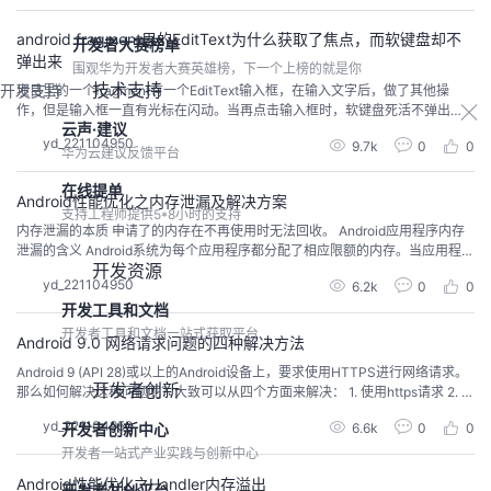
么是子线程呢？ 子线程，又因其作用而被...
android fragment里的EditText为什么获取了焦点，而软键盘却不
开发者大赛榜单
弹出来
围观华为开发者大赛英雄榜，下一个上榜的就是你
技术支持
开发支持
项目里的一个fragment有一个EditText输入框，在输入文字后，做了其他操
作，但是输入框一直有光标在闪动。当再点击输入框时，软键盘死活不弹出
云声·建议
来。除非切换到其他页面再返回来，才可以弹出。 今天终于明白了为什么。因
yd_221104950
9.7k
0
0
为之前的焦点没有失去，所以当再点击输入框时，无法触发新的焦点事件，所
华为云建议反馈平台
以键盘就不会弹出来了。解决的办法就是要清除之前的焦点。 第一步： 在布局
文件中，把Ed...
在线提单
Android性能优化之内存泄漏及解决方案
支持工程师提供5*8小时的支持
内存泄漏的本质 申请了的内存在不再使用时无法回收。 Android应用程序内存
泄漏的含义 Android系统为每个应用程序都分配了相应限额的内存。当应用程序
开发资源
中产生的内存泄漏较多时，将会导致应用程序运行所需要的内存超过系统为其
yd_221104950
6.2k
0
0
分配的限额，这时应用程序就会Crash（崩溃）。 常见引发内存泄漏的情况 集
开发工具和文档
合类static关键字修饰的成员变量非静态内部类 / 匿名类资...
开发者工具和文档一站式获取平台
Android 9.0 网络请求问题的四种解决方法
Android 9 (API 28)或以上的Android设备上，要求使用HTTPS进行网络请求。
开发者创新
那么如何解决这种问题呢？大致可以从四个方面来解决： 1. 使用https请求 2. ta
rgetSdkVersion 降到27或以下 3. 使用network_security_config.xml配置文件
yd_221104950
开发者创新中心
6.6k
0
0
在res目录下新建一个xml目录，然后在xml目录里创建netwo...
开发者一站式产业实践与创新中心
Android性能优化之Handler内存溢出
开发者共创平台