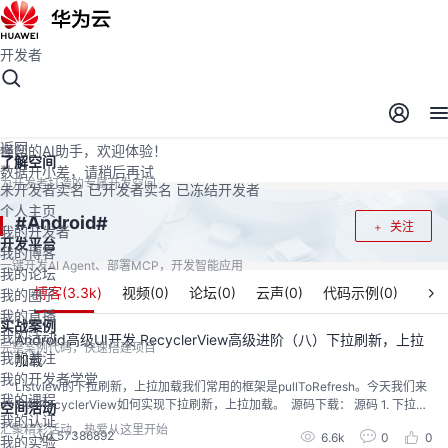
开发者
开发者空间
开发者空间
开发平台
精选服务
云宝助手
返回
懂您的AI助手，欢迎体验！
了解空间
数据开小差，请稍后再试
为开发者打造的专属开发空间
未开发者实名
已开发者实名
已冻结开发者
个人主页
Android
#
#
关注
我的开发者
开发平台
我的博客
一键开发AI Agent、部署MCP，开发智能应用
我的论坛
博客(
3.3k
)
视频(
0
)
论坛(
0
)
云声(
0
)
代码示例(
0
)
我的圈子
我的直播
实战案例
我的活动
Android高级UI开发 RecyclerView高级进阶（八）下拉刷新，上拉
完整案例代码，快速搭建项目
我的关注
加载
我的开发者学堂
Listview的下拉刷新，上拉加载我们常用的框架是pullToRefresh。今天我们来
我的课程
介绍RecyclerView如何实现下拉刷新，上拉加载。 源码下载： 源码 1. 下拉刷
空间活动
我的认证
新 实现思路，无需我们写代码自定义下拉刷新控件，直接使用MaterialDesign
汇聚精彩活动，热爱从这里开始
yd_57386892
6.6k
0
0
5.0为我们提供的SwipeRefreshLayout控件。 布局一般为： <android.supp...
我的实验