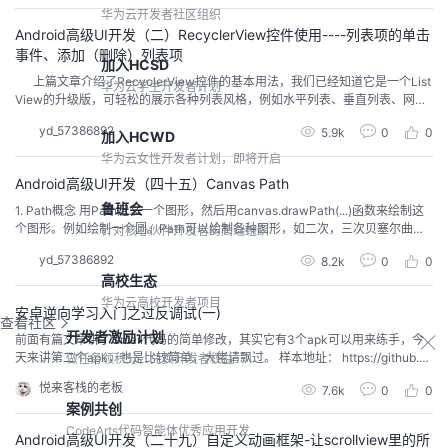
的稳定控件吧。 下面是Tablayout...
华为云开发者社区组织
Android高级UI开发（二）RecyclerView控件使用----列表项的单击
事件、添加（删除）列表项
加入HCSD
上篇文章介绍了RecyclerView控件的基本用法，我们已经知道它是一个List
华为云学生开发者计划
View的升级版，可轻松的展示各种列表风格，例如水平列表、垂直列表、网格
列表、瀑布流列表等。但是，我们项目中仅仅展示数据是不够的，我们经常还
yd_57386892
5.9k
0
0
加入HCWD
有列表项的单击事件、添加列表项、删除列表项等。今天我们就着重讲解一下R
ecyclerView列表项的单击事件、添加列表项、删除列表项。 效果：...
华为云女性开发者计划，即将开启
Android高级UI开发（四十五）Canvas Path
鲁班会
1. Path概念 用Path定义一个图形，然后用canvas.drawPath(...)函数来绘制这
个图形。例如绘制一个圆。Path可以绘制各种图形，如二次，三次贝塞尔曲
针对核心伙伴开发者的高端组织
线，圆形、多边形，三角形，五角星等几何形状。 public class PathOpView e
yd_57386892
8.2k
0
0
xtends View { private Paint mPaint; public PathOpVi...
高校生态
华为云高校开发者项目
安卓逆向学习入门之过反调试(一)
查看社区
开发者激励计划
前面有篇文章讲了 smail代码的简单修改，其实它有3个apk可以用来练手，今
天来讲第二个apk，也是比较简单，大佬请飘过。 样本地址： https://github.co
做任务领积分，兑换开发者权益
m/wyhuan/owasp-mstg/blob/master/Crackmes/Android/Level_02/UnCrac
悦来客栈的老板
7.6k
0
0
kable-Level2.apk 依然下载到手机并安装，打开看看...
案例共创
CodeArts代码智能体优秀应用开发
Android高级UI开发（二十九）自定义动画框架-让scrollview里的所