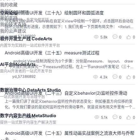
我的收藏
我的Programs
Android高级UI开发（三十九）绘制圆环和圆弧进度
空间论坛
我的支持
技术交流阵地，专家坐堂答疑
今天我们用Paint，Canvas在自定义View中绘制一个圆环，点击圆环后自动在
我的技术支持
圆环上绘制弧形进度，示意图如下：1. 我们先看一下页面布局文件： <Relative
我的云声建议
Layout xmlns:android="http://schemas.android.com/apk/res/android" andr
yd_57386892
5.8k
0
0
退出登录
oid:layout_width="match_parent" an...
软件开发生产线 CodeArts
内置华为实践的一站式软件开发平台
Android高级UI开发（三十五）measure测试过程
android View绘制流程分为3个步骤：分别是measure、 layout、 draw
AI平台ModelArts
。今天我们先来探究一下measure的过程。在上一节android开发笔记（三十
面向AI开发者的一站式开发平台
四）中，我们研究了DecorView绘制到PhoneWindow上的流程，也就是View
yd_57386892
4.3k
0
0
绘制的概况性流程（DecorView extends View）, 我们回顾一下那个流程
图：...
数据治理中心 DataArts Studio
Android高级UI开发（二十三）自定义behavior(2)监听控件滑动
一站式数据开发与治理平台
上一篇我们讲了自定义behavior监听控件的状态变化：例如垂直方向位移的变
化。今天我们要谈的是如何监听控件的滑动事件。就是说当布局文件里有一个
可滑动的控件（如RecyclerView、NestedScrollView、Viewpager页面里的N
数字内容生产线 MetaStudio
yd_57386892
5.1k
0
0
estedScrollView）滑动时，我们自定义的behavior可以帮观察者监听到该类事
提供一站式数字内容生产解决方案
件，同时做相应的处理。我们还是从布局文...
Android高级UI开发（二十五）属性动画实战案例之流浪大师与乔帮
主