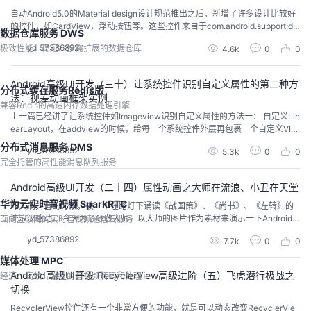
自动Android5.0的Material design设计规范推出之后，新增了许多设计比较好
的控件，如CardView，浮动按钮等。这些控件来自于com.android.support:de
数据仓库服务 DWS
sign包中。今天我们主要讲布局界面及展示效果，无需额外编写程序代码。 1. C
yd_57386892
极致性能、稳定、按需扩展的数据仓库
4.6k
0
0
ardView在布局中的运用： <LinearLayout xmlns:android="http...
Android高级UI开发（三十）让系统控件识别自定义属性的第二种方
分布式缓存服务Redis版
法：视差动画框架实例
兼容Redis的高速内存数据处理引擎
上一篇已经讲了让系统控件如Imageview识别自定义属性的方法一： 自定义Lin
earLayout，在addview的时候，给每一个系统控件外层再包裹一个自定义VIE
WGROUP,然后这个VIEWGROUP来识别自定义属性并执行动画。今天我们讲第
分布式消息服务 DMS
yd_57386892
5.3k
0
0
二种方法，与第一种方法有点雷同，就是在解析XML中的系统控件时，解析出
完全托管的高性能消息队列服务
属性及属性值，把这个控件如Imageview上的自定义属性解...
Android高级UI开发（二十四）属性动画之大师在流浪、小丑在天堂
华为云实时音视频 SparkRTC
昨天刷抖音的时候，被一个在路灯下诵读《战国策》、《尚书》、《左转》的
流浪汉感动。 今天为了致敬大师，以大师的图片作为素材来演示一下Android中
面向互联网的实时音视频通信云服务
的属性动画。 Android的动画分为补间动画、帧动画、属性动画。（本文中的实
yd_57386892
7.7k
0
0
例工程下载地址：https://download.csdn.net/download/gaoxiaoweiandy/11
033672) 补间动画...
媒体处理 MPC
Android高级UI开发 RecyclerView高级进阶（五）飞虎潜行极战之
经济、高效、弹性的音视频转码和处理
切换
RecyclerView控件还有一个非常方便的功能，就是可以动态改变RecyclerVie