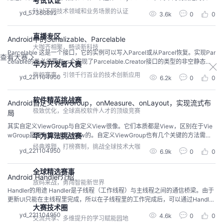
考试认证
件ListView的升级版，还是一个列表控件，只是性能和扩展性远远超过了ListVi
针对不同技术领域和业务场景的认证
yd_57386892
3.6k
0
0
ew列表控件。这么好的升级版控件竟然没有使用到项目中，我这个开发人员的
水平是不是太差了，是不是没能与时俱进。好吧，话说多了...
直播专区
Android中的Serializable、Parcelable
大咖齐相聚，畅谈新科技
Parcelable 这是一个接口，它的实例可以写入Parcel或从Parcel恢复。实现Par
查看大赛
celable的类必须要有一个实现了Parcelable.Creator接口的类型的非空静态字
华为开发者大赛
段CREATOR,这个字段是帮忙从一个Parcel产生一个Parcelable类的实例。 pu
旗舰赛事，引领千行百业的技术创新应用
yd_221104950
6.2k
0
0
blic class MyParcelable implements Parcela...
软件精英挑战赛
Android自定义ViewGroup，onMeasure、onLayout，实现流式布
极致优化，全球高校软件人才的顶级竞赛
局
其实自定义ViewGroup与自定义View很像。它们本质都是View，区别在于Vie
华为算法挑战赛
wGroup是用来组织显示View的。自定义ViewGroup也有几个关键的方法需要
实现，而且onLayout方法是必须实现的。在自定义ViewGroup中我们常常需要
经典难题，打榜赛制，挑战全球技术大咖
yd_221104950
6.9k
0
0
重写onMeasure、onLayout，而onDraw一般不需要重写。 onMeasure(int wi
dthMe...
全球精选赛事
Android Handler介绍
放码来战，勇闯智能新世界
Handler的用途 Handler是子线程（工作线程）与主线程之间的通信桥梁。由于
更新UI只能在主线程里完成，所以在子线程里的工作完成后，可以通过Handler
大赛技术圈
来通知主线程更新UI组件。 什么是主线程呢？ 当app应用程序启动时创建的第1
yd_221104950
4.6k
0
0
个线程就是主线程（MainThread）又叫UI线程，因为它专门用于UI的操作。 什
交流共享、多维提升的学习赋能园地