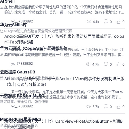
AI Shell
在上一篇文章里我们介绍了属性动画的基础知识，今天我们综合运用属性动画
云上开发运维效率升级
的知识来完成一个动画案例。首先，看一下这个动画效果： 源码下载地址：htt
ps://download.csdn.net/download/gaoxiaoweiandy/11085552 1. 分析这个
yd_57386892
4.1k
0
0
动画案例 第一个动画（浏览大师的动画）是：当点击顶部“大师”按钮时触发
华为云Skills库
的，浏览大师的整个布局（包括...
让AI Agent通过自然语言安全高效地管理云资源
Android高级UI开发（十八）监听列表的滑动从而隐藏或显示Toolba
r与Fab浮动按钮
华为云码道（CodeArts）代码智能体
周末好， 今天我们来讲一个动画效果的实现，当上滑列表时让Toolbar（工
深入理解项目上下文的智能编码平台
具栏）与FAB浮动按钮（实质还是一个按钮）隐藏，当下滑时又显示回来。实现
这个动画有两种方法，今天我们先讲第一种最常规的做法，其实第二种方法才
yd_57386892
4.7k
0
0
是正道，它更符合Google Material Design的规范，敬请期待下一篇Android高
级进阶（十九），但是我们今天还是要执意讲解第一种方...
云数据库 GaussDB
新一代企业级分布式关系型数据库产品
Android高级UI开发（三十一）Android View的事件分发机制详细版
（如何阅读与分析源码）
五一还过的快乐吗，是不是收假第一天感觉好累。今天为大家讲一下VIEW
云数据库 RDS for MySQL
的事件分发过程，来激活大家想要提高技术水平的欲望，这样也许就不累了
稳定可靠、安全运行、弹性伸缩
吧。虽然网上有很多关于事件分发的文章，大多数思路都不是那么顺。我们做
yd_57386892
5.7k
0
0
任何事情都应该从最简单的部分做起，从最简单的事情倒推其原理与过程，一
步一步拼接成复杂的整体。那好，就让我们从最简单的Button点击事件说起
（示例源码：http...
MapReduce服务 MRS
Android高级UI开发（十七）CardView+FloatActionButton+普通B
企业级大数据集群云服务
utton水波纹问题