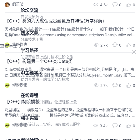
行复制呢？
鸽芷咕
4.6k
0
0
论坛交流
开发交流阵地
【C++】类的六大默认成员函数及其特性(万字详解)
​类对象函数的核心设计----This指针This指针是什么? 如下,我们设计一个日
技术文章
期类Date:#include<iostream>using namespace std;class Date{public: void
分享技术干货
Init(int year, int month, int day) { _year = year; _month =...
修修修也
2.7k
0
0
查看学堂
学习路径
助您开启云上热门技术进阶之旅
【C++】构建第一个C++类:Date类
​Date类成员变量 通常来说,一个日期是由三部分构成的,分别是:年,月,日。由
AI主题学习
此,日期类的成员变量就很好制定,即三个整形,分别为:_year,_month,_day,如下:cl
助力开发者一站式学习AI技术
ass Date{public: //类函数声明/定义部分 //成员变量一般需要保护起来private: i
修修修也
2.7k
0
0
nt _year; int _month; int _day;};...
在线课程
【C++】初阶模板
体系化的培训课程，让您轻松上云
​泛型编程 模板是C++泛型编程的基础，泛型编程即以一种独立于任何特定
类型的方式编写代码。 模板是创建泛型类或函数的蓝图或公式。库容器，
动手实验
比如迭代器和算法，都是泛型编程的例子，它们都使用了模板的概念。 每
精心设计云上实验，深度体验云服务
修修修也
3.4k
0
0
个容器都有一个单一的定义，比如 向量，我们可以定义许多不同类型的向量，
比如 vector <int> 或 vector <string>。 ...