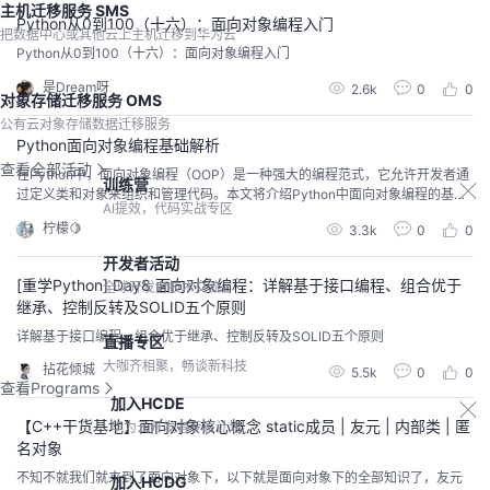
主机迁移服务 SMS
Python从0到100（十六）：面向对象编程入门
把数据中心或其他云上主机迁移到华为云
Python从0到100（十六）：面向对象编程入门
是Dream呀
2.6k
0
0
对象存储迁移服务 OMS
公有云对象存储数据迁移服务
Python面向对象编程基础解析
查看全部活动
在Python中，面向对象编程（OOP）是一种强大的编程范式，它允许开发者通
训练营
过定义类和对象来组织和管理代码。本文将介绍Python中面向对象编程的基础
AI提效，代码实战专区
概念，并通过代码实例进行解析。 1. 类和对象在Python中，类是对象的蓝图或
柠檬🍋
3.3k
0
0
模板，它定义了对象的属性和方法。对象是类的实例，具有类定义的属性和行
为。# 定义一个简单的类class Person: def __init__(self, ...
开发者活动
[重学Python] Day8 面向对象编程：详解基于接口编程、组合优于
全球开发者技术交流
继承、控制反转及SOLID五个原则
详解基于接口编程、组合优于继承、控制反转及SOLID五个原则
直播专区
大咖齐相聚，畅谈新科技
拈花倾城
5.5k
0
0
查看Programs
加入HCDE
【C++干货基地】面向对象核心概念 static成员 | 友元 | 内部类 | 匿
华为云开发者专家计划
名对象
不知不就我们就来到了面向对象下，以下就是面向对象下的全部知识了，友元
加入HCDG