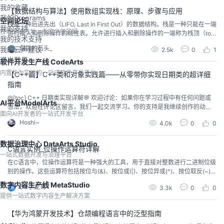
我的收藏
【数据结构与算法】使用数组实现栈：原理、步骤与应用
我的Programs
空间论坛
栈是一种后进先出（LIFO, Last In First Out）的数据结构。栈是一种只能在一端
我的支持
技术交流阵地，专家坐堂答疑
进行插入和删除操作的线性表。允许进行插入和删除操作的一端称为栈顶（to
我的技术支持
p），另一端称为栈底（bottom）。栈中没有元素时，称为空栈。栈的基本操作
倔强的石头_
我的云声建议
2.5k
0
1
包括：push（入栈）、pop（出栈）、peek（查看栈顶元素）和isEmpty（判
退出登录
断栈是否为空）等。
软件开发生产线 CodeArts
内置华为实践的一站式软件开发平台
【C++篇】C++类和对象实践篇——从零带你实现日期类的超详细
指南
@[toc] C++ 日期类实现详解💬 欢迎讨论：如果你在学习过程中有任何问题或
AI平台ModelArts
想法，欢迎在评论区留言，我们一起交流学习。你的支持是我继续创作的动
面向AI开发者的一站式开发平台
力！👍 点赞、收藏与分享：觉得这篇文章对你有帮助吗？别忘了点赞、收藏并
Hoshi~
4.0k
0
0
分享给更多的小伙伴哦！你们的支持是我不断进步的动力！🚀分享给更多人：
如果你觉得这篇文章对你有帮助，欢迎分享给更多对C++感兴趣的朋友，让我
们一起进步！ 前言在本篇博客中，我...
数据治理中心 DataArts Studio
C语言实例_位操作运算符详解
一站式数据开发与治理平台
在C语言中，位操作运算符是一种强大的工具，用于直接对整数进行二进制位级
别的操作。这些运算符包括按位与(&)、按位或(|)、按位异或(^)、按位取反(~)、
左移(<<)和右移(>>)。位操作在底层编程、图形处理、加密解密等领域有着广
数字内容生产线 MetaStudio
DS小龙哥
3.3k
0
0
泛的应用。
提供一站式数字内容生产解决方案
【华为鸿蒙开发技术】仓颉编程语言中的泛型指南