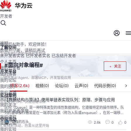
开发者
开发者空间
开发者空间
开发平台
精选服务
云宝助手
返回
懂您的AI助手，欢迎体验！
了解空间
数据开小差，请稍后再试
为开发者打造的专属开发空间
未开发者实名
已开发者实名
已冻结开发者
个人主页
面向对象编程
#
#
关注
我的开发者
开发平台
我的博客
一键开发AI Agent、部署MCP，开发智能应用
我的论坛
博客(
2.6k
)
视频(
0
)
论坛(
0
)
云声(
0
)
代码示例(
0
)
我的圈子
我的直播
实战案例
我的活动
【数据结构与算法】使用单链表实现队列：原理、步骤与应用
完整案例代码，快速搭建项目
我的关注
队列（Queue）是一种特殊类型的线性数据结构，它遵循特定的操作顺序。队
我的开发者学堂
列的基本操作通常是在一端添加元素（称为入队或enqueue），在另一端移除
我的课程
元素（称为出队或dequeue）。这种操作特性使得队列符合“先进先出”（FIFO,
空间活动
倔强的石头_
2.6k
0
0
我的认证
First In First Out）的原则。
汇聚精彩活动，热爱从这里开始
我的实验