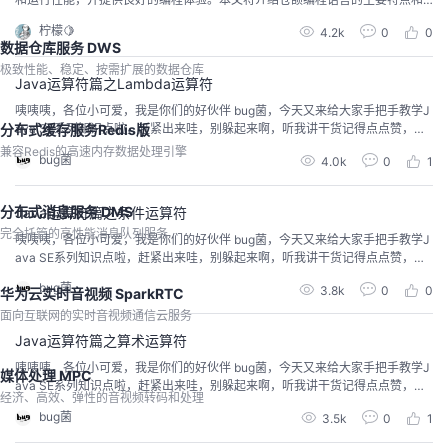
使用示例，帮助开发者更好地理解和应用这门语言。 仓颉编程语言的主要特点
柠檬🍋
4.2k
0
0
1. 语法简明高效仓颉编程语言提供了一系列简明高效的语法，旨在减少冗余书
数据仓库服务 DWS
写、提升开发效率。例如：插值字符串：通过插值表达式直接在字符串中嵌入
极致性能、稳定、按需扩展的数据仓库
变量和表达式，避免了繁琐的字符串拼接。主构造函...
Java运算符篇之Lambda运算符
咦咦咦，各位小可爱，我是你们的好伙伴 bug菌，今天又来给大家手把手教学J
ava SE系列知识点啦，赶紧出来哇，别躲起来啊，听我讲干货记得点点赞，赞
分布式缓存服务Redis版
多了我就更有动力讲得更欢哦！所以呀，养成先点赞后阅读的好习惯，别被干
兼容Redis的高速内存数据处理引擎
bug菌
4.0k
0
1
货淹没了哦~
分布式消息服务 DMS
Java运算符篇之条件运算符
完全托管的高性能消息队列服务
咦咦咦，各位小可爱，我是你们的好伙伴 bug菌，今天又来给大家手把手教学J
ava SE系列知识点啦，赶紧出来哇，别躲起来啊，听我讲干货记得点点赞，赞
多了我就更有动力讲得更欢哦！所以呀，养成先点赞后阅读的好习惯，别被干
bug菌
3.8k
0
0
华为云实时音视频 SparkRTC
货淹没了哦~
面向互联网的实时音视频通信云服务
Java运算符篇之算术运算符
咦咦咦，各位小可爱，我是你们的好伙伴 bug菌，今天又来给大家手把手教学J
媒体处理 MPC
ava SE系列知识点啦，赶紧出来哇，别躲起来啊，听我讲干货记得点点赞，赞
经济、高效、弹性的音视频转码和处理
多了我就更有动力讲得更欢哦！所以呀，养成先点赞后阅读的好习惯，别被干
bug菌
3.5k
0
1
货淹没了哦~