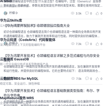
AI Shell
探索仓颉编程语言中的泛型 什么是泛型？在编程中，泛型（Generics）是指参
数化类型。简单来说，参数化类型就是在声明时类型未知，需要在使用时指定
云上开发运维效率升级
的类型。这种机制使得我们可以编写更通用和可复用的代码。在仓颉编程语言
柠檬🍋
3.5k
0
0
中，类型声明与函数声明都可以是泛型的，常见的例子包括 Array<T> 和 Set<
T> 等容器类型。 仓颉中的泛型类型声明在仓颉中，class、struct 与 enum 都
华为云Skills库
可...
【华为鸿蒙开发技术】仓颉语言接口指南大全
让AI Agent通过自然语言安全高效地管理云资源
初识仓颉编程语言 仓颉编程语言简介仓颉编程语言是一种面向全场景应用开发
的通用编程语言，致力于兼顾开发效率和运行性能，同时提供良好的编程体
华为云码道（CodeArts）代码智能体
验。它具备以下几个显著特点：语法简明高效：仓颉编程语言提供了一系列简
柠檬🍋
7.3k
0
0
明高效的语法，旨在减少冗余书写、提升开发效率。例如，插值字符串、主构
深入理解项目上下文的智能编码平台
造函数、Flow 表达式、match、if-let、while-let 和重导出等语法，让开发者
可以用较少的编码表达相关...
【华为鸿蒙开发技术】仓颉编程语言详解之多范式编程与内存安全
云数据库 GaussDB
探究
新一代企业级分布式关系型数据库产品
仓颉编程语言是一种面向全场景应用开发的通用编程语言，旨在兼顾开发效率
和运行性能，并提供良好的编程体验。它的主要特点如下： 语法简明高效仓颉
编程语言提供了一系列简明高效的语法，减少冗余书写，提升开发效率。例如
云数据库 RDS for MySQL
柠檬🍋
7.5k
0
0
插值字符串、主构造函数、Flow表达式、match、if-let、while-let和重导出等
稳定可靠、安全运行、弹性伸缩
语法，让开发者可以用较少的编码表达相关逻辑。 多范式编程仓颉编程语言支
持函数式、命令式和面向对...
【华为鸿蒙开发技术】仓颉编程语言基础数据类型指南：布尔、字
符与字符串
MapReduce服务 MRS
仓颉编程语言是一种面向全场景应用开发的通用编程语言，旨在兼顾开发效率
企业级大数据集群云服务
和运行性能，并提供良好的编程体验。本文将介绍仓颉编程语言的主要特点和