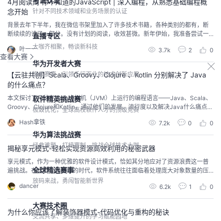
考试认证
4月阅读周·你不知道的JavaScript | 深入编程，从熟悉基础编程概
针对不同技术领域和业务场景的认证
念开始
背景去年下半年，我在微信书架里加入了许多技术书籍，各种类别的都有，断
断续续的读了一部分。没有计划的阅读，收效甚微。新年伊始，我准备尝试一
直播专区
下其他方式，比如阅读周。每月抽出1~2个非连续周，完整阅读一本书籍。这个
大咖齐相聚，畅谈新科技
叶一一
3.7k
2
0
“玩法”虽然常见且板正，但是有效，已经坚持阅读三个月。4月份的阅读计划有
查看大赛
两本，《你不知道的JavaScrip》系列迎来收尾。已读完书籍：《架构简洁之
华为开发者大赛
道》、《深入浅出的Node.js》、《...
旗舰赛事，引领千行百业的技术创新应用
【云驻共创】Scala、Groovy、Clojure 、Kotlin 分别解决了 Java
的什么痛点？
本文探讨了几种在Java虚拟机（JVM）上运行的编程语言——Java、Scala、
软件精英挑战赛
Groovy、Clojure和Kotlin，通过他们的发展、流行度以及解决Java什么痛点，
极致优化，全球高校软件人才的顶级竞赛
从中了解编程语言的发展历程，便于在工作和学习中选择适合自己的语言。
Hash拿铁
7.2k
0
0
华为算法挑战赛
经典难题，打榜赛制，挑战全球技术大咖
揭秘享元模式-轻松实现资源高效利用的秘密武器
享元模式，作为一种优雅的软件设计模式，恰如其分地应对了资源浪费这一普
全球精选赛事
遍挑战。在这个信息爆炸的时代，软件系统往往面临着处理庞大对象数量的压
力，每个对象都消耗宝贵的存储和计算资源。说到解决这一问题，享元模式就
放码来战，勇闯智能新世界
dancer
6.2k
1
0
如同轻装上阵的艺术，精妙地引导我们走向共享与复用的智慧之路。通过享元
模式，系统可以以细粒度地复用对象，那些具有广泛相似性的对象会共享一个
大赛技术圈
单一实体。这一策略巧妙地减少了不必要的对象创建，实现了内存的
为什么你应该了解装饰器模式-代码优化与重构的秘诀
交流共享、多维提升的学习赋能园地