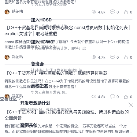
函数和匿名对象可谓非常有特点快去看看吧！
华为云开发者社区组织
鸽芷咕
4.8k
0
0
加入HCSD
华为云学生开发者计划
【C++干货基地】面向对象核心概念 const成员函数 | 初始化列表 |
explicit关键字 | 取地址重载
加入HCWD
const 成员函数和初始化列表你了解嘛？今天就带你重新认识一下C++的构造
函数让你感受祖师爷的高明之处！
华为云女性开发者计划，即将开启
鸽芷咕
4.7k
0
0
鲁班会
针对核心伙伴开发者的高端组织
【C++干货基地】特殊函数名的函数：赋值运算符重载
特殊的函数名你见过吗？在C++中为了增强代码的可读性新增了运算符重载的
高校生态
概念一个运算符就是一个函数还不快来看看！
华为云高校开发者项目
鸽芷咕
4.8k
0
0
查看社区
开发者激励计划
做任务领积分，兑换开发者权益
【C++干货基地】面向对象核心概念与实践原理：拷贝构造函数的
全面解读
案例共创
我们都知道面向对象的对象是一个宏观的概念， 万事万物都可以当成一个对
CodeArts代码智能体优秀应用开发
象。而现实中我们的对象是可以复制的，那么我们在编程中创建的对象如何进