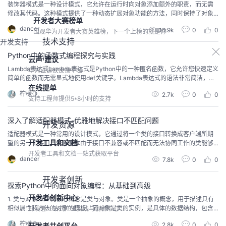
装饰器模式是一种设计模式，它允许在运行时向对象添加额外的职责，而无需
修改其代码。这种模式提供了一种动态扩展对象功能的方法，同时保持了对象
开发者大赛榜单
的单一职责原则。本文介绍了装饰器模式的基本概念、原理、优势、适用场
dancer
16.9k
0
0
景、实现方法、最佳实践和注意事项。通过装饰器模式，可以将多个行为组合
围观华为开发者大赛英雄榜，下一个上榜的就是你
技术支持
成一个更复杂的行为，而无需使用继承或大量的接口实现。装饰器模式适用于
开发支持
需要对一个对象进行一系列的增强处理的情况，而这些增强处理可以以
Python中的函数式编程探究与实践
云声·建议
Lambda表达式Lambda表达式是Python中的一种匿名函数，它允许您快速定义
华为云建议反馈平台
简单的函数而无需显式地使用def关键字。Lambda表达式的语法非常简洁，由l
在线提单
ambda关键字引导，后跟参数列表和一个表达式。让我们通过一个简单的例子
柠檬🍋
2.7k
0
0
来展示Lambda表达式的用法：# 使用Lambda表达式求平方square = lambda
支持工程师提供5*8小时的支持
x: x**2print(square(5)) # 输出: ...
深入了解适配器模式-优雅地解决接口不匹配问题
开发资源
适配器模式是一种常用的设计模式，它通过将一个类的接口转换成客户端所期
开发工具和文档
望的另一个接口，使得原本由于接口不兼容或不匹配而无法协同工作的类能够
一起工作。适配器模式主要应用于解决不同组件之间的接口不兼容问题，或者
开发者工具和文档一站式获取平台
dancer
7.8k
0
0
在第三方库与现有系统之间进行集成。通过使用适配器模式，可以提高代码的
灵活性和复用性，降低系统间的耦合度。适配器模式有多种实现方式，包括类
开发者创新
适配器模式、对象适配器模式和接口适配器模式。在使用适配器模式
探索Python中的面向对象编程：从基础到高级
开发者创新中心
1. 类与对象OOP的核心概念是类与对象。类是一个抽象的概念，用于描述具有
相似属性和方法的对象的模板。而对象是类的实例，是具体的数据结构，包含
开发者一站式产业实践与创新中心
特定的属性和方法。让我们通过一个简单的例子来创建一个Person类：class P
柠檬🍋
2.8k
0
0
开发者共创平台