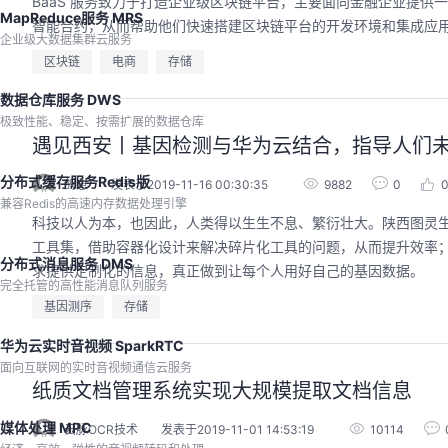
BaaS 服务致力于打造企业级区块链平台，主要面向金融企业提供一
MapReduce服务 MRS
智能合约，从而帮助他们快速搭建区块链平台的开发环境和集成应
企业级大数据集群云服务
区块链
电商
存储
数据仓库服务 DWS
极致性能、稳定、按需扩展的数据仓库
遇见西安丨基因检测与华为云结合，指导人们
分布式缓存服务Redis版
鸽崽
发表于2019-11-16 00:30:35
9882
0
兼容Redis的高速内存数据处理引擎
科技以人为本，也因此，人类得以生生不息、繁衍壮大。陕西图灵生物科
工具集，借助容器化设计来解决碎片化工具的问题，从而提升效率；
分布式消息服务 DMS
求提供定制化的信息，真正做到让每个人用好自己的基因数据。
完全托管的高性能消息队列服务
基因测序
存储
华为云实时音视频 SparkRTC
面向互联网的实时音视频通信云服务
纸质文档管理系统实现大规模提取文档信息
媒体处理 MPC
云脉OCR技术
发表于2019-11-01 14:53:19
10114