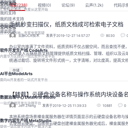
我的收藏
空间活动
博客(
238
)
视频(
0
)
论坛(
9
)
云声(
1.2k
)
代码示例
我的Programs
汇聚精彩活动，热爱从这里开始
我的支持
我的技术支持
手机秒变扫描仪，纸质文档成可检索电子文档
我的云声建议
空间论坛
退出登录
技术交流阵地，专家坐堂答疑
云脉OCR技术
发表于2019-12-27 14:57:27
8030
办公室内堆满了文件资料，纸质资料不仅占据空间，而且查找不便
软件开发生产线 CodeArts
OCR录入云脉纸质文档管理提供纸质文档扫描、管理、组织以及云
内置华为实践的一站式软件开发平台
统通过裁切、旋转将文件形式统一，文字清晰，对比度高，提高文档
存储
AI平台ModelArts
面向AI开发者的一站式开发平台
的AI作品三步上朋友
华为云码道Skill实战与极速交付，
圈
智能开发全链路实战
【转载】云硬盘设备名称与操作系统内块设备
数据治理中心 DataArts Studio
9:00-20:00
2026/07/22 周三 19:00-21:00
一站式数据开发与治理平台
开发者运营负责人
王一男-华为云码道产品规划专家；李炎-华为云码道产品专家；姜浩-华为云HCDG核心组成员
Jeff Zheng
发表于2019-12-25 11:39:33
10881
0
用 · 到企业级开发。不教编
直播深度解读华为云码道6月产品新特性，从S
本地系统盘场景裸金属服务器在详情页面显示的云硬盘设备名称与操
零代码、有产出、能带走、可炫
kill市场安装专家技能，带你零距离体验从需
数字内容生产线 MetaStudio
操
式使用云硬盘。当携带云硬盘创建裸金属服务器完成后，裸金属服务器
求，开发，审查，重构全链路闭环的开发过
提供一站式数字内容生产解决方案