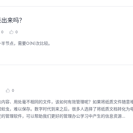
表出来吗？
0
0
半节点，需要O(N)次比较。
0
些内容、用处毫不相同的文件，该如何有效管理呢？如果将纸质文件随意
湿蛀虫，难以保存。数字时代到来之后，很多人选择了将纸质文档转化为
的管理软件，可以帮助我们更好的管理办公学习中产生的信息资源...