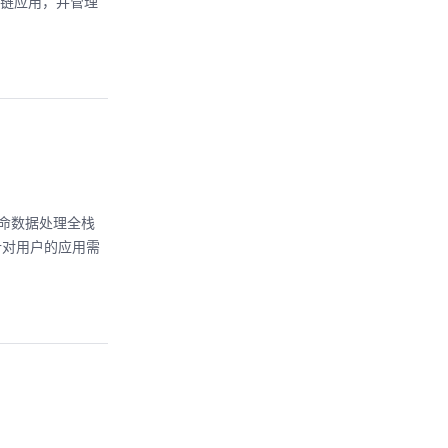
块链应用，并管理
生命数据处理全栈
针对用户的应用需