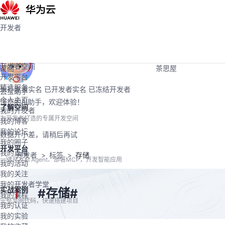
活动
Programs
社区
开发者
开发者
学堂
大赛
开发者空间
支持
开发者空间
返回
茶思屋
开发平台
精选服务
未开发者实名
已开发者实名
已冻结开发者
云宝助手
个人主页
懂您的AI助手，欢迎体验！
了解空间
我的开发者
为开发者打造的专属开发空间
我的博客
我的论坛
数据开小差，请稍后再试
我的圈子
开发平台
我的直播
开发者
标签
存储
一键开发AI Agent、部署MCP，开发智能应用
我的活动
我的关注
我的开发者学堂
实战案例
存储
#
#
我的课程
完整案例代码，快速搭建项目
我的认证
我的实验