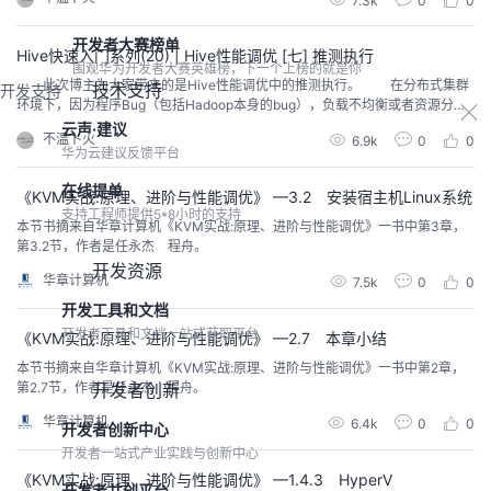
7.3k
0
0
Hadoop的默认配置通常是使用派生JVM来执行map和Reduce任务的。这时
JVM的启动过程可能会造成相当大的开销，尤其是执行的j...
开发者大赛榜单
Hive快速入门系列(20) | Hive性能调优 [七] 推测执行
围观华为开发者大赛英雄榜，下一个上榜的就是你
此次博主为大家带来的是Hive性能调优中的推测执行。 在分布式集群
技术支持
开发支持
环境下，因为程序Bug（包括Hadoop本身的bug），负载不均衡或者资源分布
不均等原因，会造成同一个作业的多个任务之间运行速度不一致，有些任务的
云声·建议
不温卜火
6.9k
0
0
运行速度可能明显慢于其他任务（比如一个作业的某个任务进度只有50%，而
华为云建议反馈平台
其他所有任务已经运行完毕），则这些任务会拖慢作业的整体执行进度。为了
避免这种...
在线提单
《KVM实战:原理、进阶与性能调优》 —3.2 安装宿主机Linux系统
支持工程师提供5*8小时的支持
本节书摘来自华章计算机《KVM实战:原理、进阶与性能调优》一书中第3章，
第3.2节，作者是任永杰 程舟。
开发资源
华章计算机
7.5k
0
0
开发工具和文档
开发者工具和文档一站式获取平台
《KVM实战:原理、进阶与性能调优》 —2.7 本章小结
本节书摘来自华章计算机《KVM实战:原理、进阶与性能调优》一书中第2章，
第2.7节，作者是任永杰 程舟。
开发者创新
华章计算机
6.4k
0
0
开发者创新中心
开发者一站式产业实践与创新中心
《KVM实战:原理、进阶与性能调优》 —1.4.3 HyperV
开发者共创平台