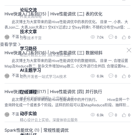
用，使用detec...
论坛交流
Hive快速入门系列(15) | Hive性能调优 [二] 表的优化
开发交流阵地
此次博主为大家带来的是Hive性能调优中的表的优化。 目录 一. 小表、大
表Join二. 大表Join大表2.1 空KEY过滤2.2 空key转换1. 不随机分布空null值：2.
技术文章
随机分布空null值 三. MapJoin（小表join大表）3.1 开启MapJoin参数设置3.1
不温卜火
7.0k
0
0
分享技术干货
MapJoin工作机制 四. Group By五. Cou...
查看学堂
学习路径
Hive快速入门系列(16) | Hive性能调优 [三] 数据倾斜
助您开启云上热门技术进阶之旅
此次博主为大家带来的是Hive性能调优中的数据倾斜。 目录 一. 合理设置
Map及Reduce数二. 复杂文件增加Map数三. 小文件进行合并四. 合理设置Redu
AI主题学习
ce数4.1 调整reduce个数方法一4.2 调整reduce个数方法二4.3 reduce个数并
不温卜火
6.9k
0
0
助力开发者一站式学习AI技术
不是越多越好 一. 合理设置Map及Reduce数 1.通常情况下，作业会...
Hive快速入门系列(17) | Hive性能调优 [四] 并行执行
在线课程
体系化的培训课程，让您轻松上云
此次博主为大家带来的是Hive性能调优中的并行执行。 Hive会将一个
查询转化成一个或者多个阶段。这样的阶段可以是MapReduce阶段、抽样阶
段、合并阶段、limit阶段。或者Hive执行过程中可能需要的其他阶段。默认情
动手实验
不温卜火
6.9k
0
0
况下，Hive一次只会执行一个阶段。不过，某个特定的job可能包含众多的阶
精心设计云上实验，深度体验云服务
段，而这些阶段可能并非完全互相依赖的，也就是说有些阶段是可以并...
Spark性能优化 (1) | 常规性能调优