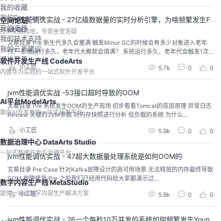
我的收藏
我的Programs
jvm性能调优实战 - 27亿级数据量的实时分析引擎，为啥频繁发生F
空间论坛
我的支持
ull GC
技术交流阵地，专家坐堂答疑
我的技术支持
文章目录 Pre 新生代多久会塞满 触发Minor GC的时候会有多少对象进入老年
我的云声建议
代？ 系统运行多久，老年代大概就会填满？ 系统运行多久，老年代会触发1次F
退出登录
ull GC...
软件开发生产线 CodeArts
小工匠
5.7k
0
0
内置华为实践的一站式软件开发平台
jvm性能调优实战 -53接口超时导致的OOM
AI平台ModelArts
文章目录 Pre 系统发生OOM的生产现场 初步看看Tomcat的底层原理 异常日志
面向AI开发者的一站式开发平台
Review 关键的JVM参数 对内存快照进行分析 低负载的系统 为什么...
小工匠
5.9k
0
0
数据治理中心 DataArts Studio
一站式数据开发与治理平台
jvm性能调优实战 - 47超大数据量处理系统是如何OOM的
文章目录 Pre Case 针对Kafka故障设计的高可用场景 无法释放的内存最终导致
OOM 故障修复 Pre 之前我们已经用代码给大家都演示过...
数字内容生产线 MetaStudio
提供一站式数字内容生产解决方案
小工匠
5.8k
0
0
jvm性能调优实战 - 26一个每秒10万并发的系统如何频繁发生Youn