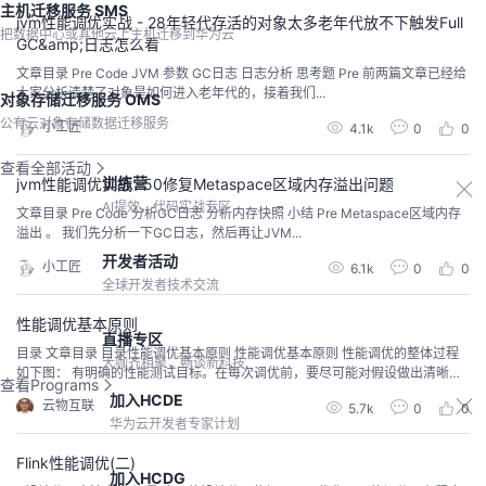
主机迁移服务 SMS
jvm性能调优实战 - 28年轻代存活的对象太多老年代放不下触发Full
把数据中心或其他云上主机迁移到华为云
GC&amp;日志怎么看
文章目录 Pre Code JVM 参数 GC日志 日志分析 思考题 Pre 前两篇文章已经给
大家分析清楚了对象是如何进入老年代的，接着我们...
对象存储迁移服务 OMS
公有云对象存储数据迁移服务
小工匠
4.1k
0
0
查看全部活动
训练营
jvm性能调优实战 -50修复Metaspace区域内存溢出问题
AI提效，代码实战专区
文章目录 Pre Code 分析GC日志 分析内存快照 小结 Pre Metaspace区域内存
溢出 。 我们先分析一下GC日志，然后再让JVM...
开发者活动
小工匠
6.1k
0
0
全球开发者技术交流
性能调优基本原则
直播专区
目录 文章目录 目录性能调优基本原则 性能调优基本原则 性能调优的整体过程
大咖齐相聚，畅谈新科技
如下图： 有明确的性能测试目标。在每次调优前，要尽可能对假设做出清晰
查看Programs
的、明确的表述。每次调优仅执行一个配置变更。
加入HCDE
云物互联
5.7k
0
0
华为云开发者专家计划
Flink性能调优(二)
加入HCDG