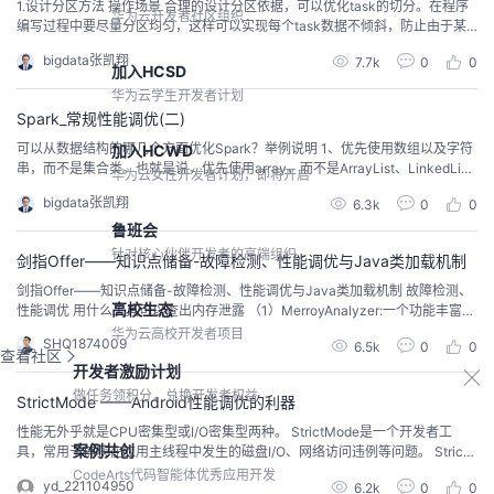
1.设计分区方法 操作场景 合理的设计分区依据，可以优化task的切分。在程序
华为云开发者社区组织
编写过程中要尽量分区均匀，这样可以实现每个task数据不倾斜，防止由于某
个task的执行时间过长导致整个任务执行缓慢。 操作步骤 以下是几种分区方
bigdata张凯翔
7.7k
0
0
法。 •随机分区：将元素随机地进行分区。dataStream.shuffle(); •Rebalancin
加入HCSD
g (Round-robin partitioni...
华为云学生开发者计划
Spark_常规性能调优(二)
可以从数据结构的哪几个方面优化Spark？举例说明 1、优先使用数组以及字符
加入HCWD
串，而不是集合类。也就是说，优先使用array，而不是ArrayList、LinkedLis
华为云女性开发者计划，即将开启
t、HashMap等集合。 比如：企业应用中的做法是，对于对于HashMap、List
bigdata张凯翔
6.3k
0
0
这种数据结构，统一用String拼接成特殊格式的字符串，比如Map<Integer，P
erson> persons = new...
鲁班会
针对核心伙伴开发者的高端组织
剑指Offer——知识点储备-故障检测、性能调优与Java类加载机制
剑指Offer——知识点储备-故障检测、性能调优与Java类加载机制 故障检测、
高校生态
性能调优 用什么工具可以查出内存泄露 （1）MerroyAnalyzer:一个功能丰富的
java堆转储文件分析工具，可以帮助你发现内存漏洞和减少内存消耗;（2）Ecli
华为云高校开发者项目
SHQ1874009
6.5k
0
0
pseMAT：是一款开源的java内存分析软件，查找内存泄漏，能容易找到大块内
查看社区
存并验证谁在一直占用它，它是基于Ecli...
开发者激励计划
做任务领积分，兑换开发者权益
StrictMode ——Android性能调优的利器
性能无外乎就是CPU密集型或I/O密集型两种。 StrictMode是一个开发者工
案例共创
具，常用于捕获在应用主线程中发生的磁盘I/O、网络访问违例等问题。 Strict
Mode具体能检测什么呢 StrictMode主要检测两大问题：线程策略（TreadPoli
CodeArts代码智能体优秀应用开发
yd_221104950
6.2k
0
0
cy）和VM策略（VmPolicy）。 ThreadPolicy线程策略： 自定义的耗时调