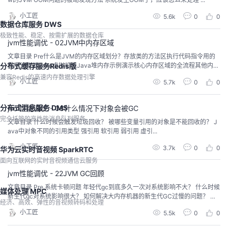
小工匠
5.6k
0
0
数据仓库服务 DWS
极致性能、稳定、按需扩展的数据仓库
jvm性能调优 - 02JVM中内存区域
文章目录 Pre什么是JVM的内存区域划分？存放类的方法区执行代码指令用的
程序计数器Java虚拟机栈Java堆内存示例演示核心内存区域的全流程其他内存
分布式缓存服务Redis版
区域思考题 Pre 上一篇文章...
兼容Redis的高速内存数据处理引擎
小工匠
5.7k
0
0
分布式消息服务 DMS
jvm性能调优 - 08什么情况下对象会被GC
完全托管的高性能消息队列服务
文章目录 什么时候会触发垃圾回收？ 被哪些变量引用的对象是不能回收的？ J
ava中对象不同的引用类型 强引用 软引用 弱引用 虚引...
小工匠
3.7k
0
0
华为云实时音视频 SparkRTC
面向互联网的实时音视频通信云服务
jvm性能调优 - 22JVM GC回顾
文章目录 Pre 系统卡顿问题 年轻代gc到底多久一次对系统影响不大？ 什么时候
媒体处理 MPC
新生代gc对系统影响很大？ 如何解决大内存机器的新生代GC过慢的问题？ 要
经济、高效、弹性的音视频转码和处理
命的频繁老...
小工匠
5.5k
0
0