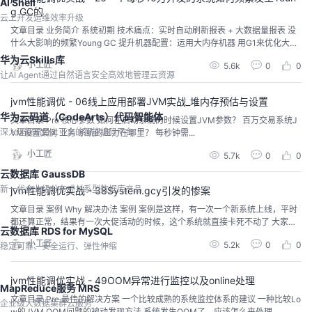
AI Shell
g GC的
云上开发运维效率升级
文章目录 业务简介 系统初期 技术痛点：实时自动刷新报表 + 大数据量报表 没
什么大影响的频繁Young GC 提升机器配置：运用大内存机器 用G1来优化大内
存机器...
华为云Skills库
小工匠
5.6k
0
0
让AI Agent通过自然语言安全高效地管理云资源
jvm性能调优 - 06线上应用部署JVM实战_堆内存预估与设置
华为云码道（CodeArts）代码智能体
文章目录 Pre 核心参数 如何在启动系统的时候设置JVM参数？ 百万交易系统J
深入理解项目上下文的智能编码平台
VM设置案例 业务 系统的压力在哪里？ 每秒钟需...
小工匠
5.7k
0
0
云数据库 GaussDB
新一代企业级分布式关系型数据库产品
jvm性能调优实战 - 38System.gcy引发的惨案
文章目录 案例 Why 解决办法 案例 案例是这样，有一次一个新系统上线，平时
都还算正常，结果有一次大促活动的时候，这个系统就直接卡死不动了 大家注
云数据库 RDS for MySQL
意...
小工匠
5.2k
0
0
稳定可靠、安全运行、弹性伸缩
jvm性能调优实战 - 49OOM异常进行监控以及online处理
MapReduce服务 MRS
文章目录 Pre 最佳的解决方案 一个比较成熟的系统监控体系的建议 一种比较Lo
企业级大数据集群云服务
w的JVM OOM问题的被动发现方法 系统发生OOM了，应该怎么来处理 ...