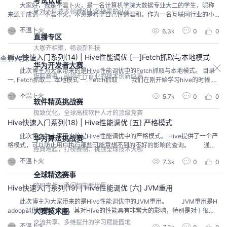
考试认证
大家好，我是不温卜火，是一名计算机学院大数据专业大二的学生，昵称
针对不同技术领域和业务场景的认证
来源于成语—不温不火，本意是希望自己性情温和。作为一名互联网行业的小
白，博主写博客一方面是为了记录自己的学习过程，另一方面是总结自己所犯
不温卜火
6.3k
0
0
的错误希望能够帮助到很多和自己一样处于起步阶段的萌新。但由于水平有
直播专区
限，博客中难免会有一些错误出现，有纰漏之处恳请各位大佬不吝赐教！暂时
大咖齐相聚，畅谈新科技
只有csdn这一个平台，博客...
Hive快速入门系列(14) | Hive性能调优 [一]Fetch抓取与本地模式
查看大赛
华为开发者大赛
此次博主为大家带来的是Hive性能调优中的Fetch抓取与本地模式。 目录
旗舰赛事，引领千行百业的技术创新应用
一. Fetch抓取二. 本地模式 一. Fetch抓取 我们在刚开始学习hive的时候,都
知道hive可以降低程序员的学习成本和开发成本,具体表现就在于可以将SQL语
不温卜火
5.7k
0
0
句转换成MapReduce程序运行。 Fetch抓取是指， H i v e 中 对 某 些 情...
软件精英挑战赛
极致优化，全球高校软件人才的顶级竞赛
Hive快速入门系列(18) | Hive性能调优 [五] 严格模式
此次博主为大家带来的是Hive性能调优中的严格模式。 Hive提供了一个严
华为算法挑战赛
格模式，可以防止用户执行那些可能意想不到的不好的影响的查询。 通过
经典难题，打榜赛制，挑战全球技术大咖
设置属性hive.mapred.mode值为默认是非严格模式nonstrict 。开启严格模式
不温卜火
7.3k
0
0
需要修改hive.mapred.mode值为strict，开启严格模式可以禁止3种类型的查
询。 <property> <...
全球精选赛事
放码来战，勇闯智能新世界
Hive快速入门系列(19) | Hive性能调优 [六] JVM重用
此次博主为大家带来的是Hive性能调优中的JVM重用。 JVM重用是H
adoop调优参数的内容，其对Hive的性能具有非常大的影响，特别是对于很难
大赛技术圈
避免小文件的场景或task特别多的场景，这类场景大多数执行时间都很短。
交流共享、多维提升的学习赋能园地
不温卜火