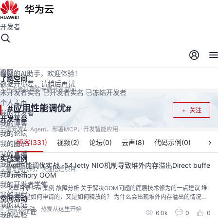
开发者
开发者空间
开发者空间
开发平台
精选服务
云宝助手
返回
懂您的AI助手，欢迎体验！
了解空间
数据开小差，请稍后再试
为开发者打造的专属开发空间
未开发者实名
已开发者实名
已冻结开发者
个人主页
应用性能调优
#
#
关注
我的开发者
开发平台
我的博客
一键开发AI Agent、部署MCP，开发智能应用
我的论坛
博客(
331
)
视频(
2
)
论坛(
0
)
云声(
8
)
代码示例(
0
)
我的圈子
我的直播
实战案例
我的活动
jvm性能调优实战 -54Jetty NIO机制导致堆外内存溢出Direct buffe
完整案例代码，快速搭建项目
我的关注
r memory OOM
我的开发者学堂
文章目录 Pre 案例 故障分析 关于解决OOM问题的底层技术修为的一点建议 堆
我的课程
外内存是如何申请的，又是如何释放的？ 为什么会出现堆外内存溢出的情况？
空间活动
我的认证
真正的堆...
汇聚精彩活动，热爱从这里开始
小工匠
6.0k
0
0
我的实验