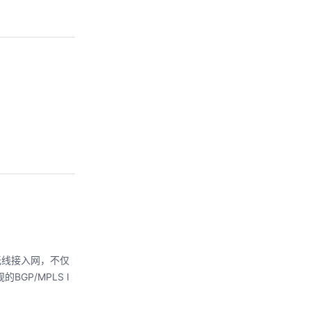
的无线接入网，不仅
P/MPLS I