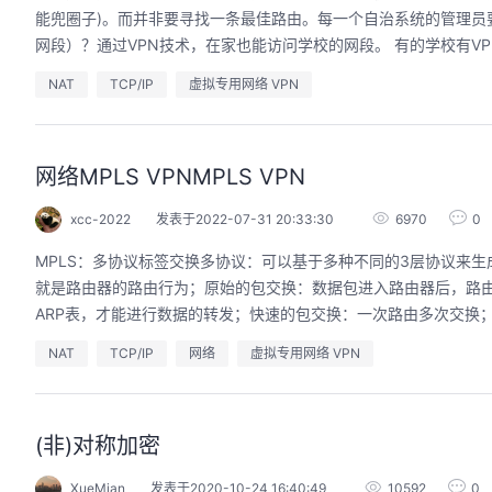
能兜圈子)。而并非要寻找一条最佳路由。每一个自治系统的管理员要
网段）？通过VPN技术，在家也能访问学校的网段。 有的学校有VPN
NAT
TCP/IP
虚拟专用网络 VPN
网络MPLS VPNMPLS VPN
xcc-2022
发表于2022-07-31 20:33:30
6970
0
MPLS：多协议标签交换多协议：可以基于多种不同的3层协议来生
就是路由器的路由行为；原始的包交换：数据包进入路由器后，路由器
ARP表，才能进行数据的转发；快速的包交换：一次路由多次交换；
NAT
TCP/IP
网络
虚拟专用网络 VPN
(非)对称加密
XueMian
发表于2020-10-24 16:40:49
10592
0