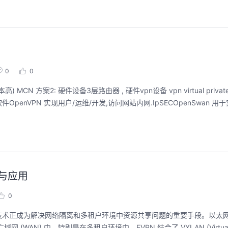
用码道，让你的AI作品三步上朋友
华为云码道Skill
圈
智能开发全
0
0
2026/08/04 周二 19:00-20:00
2026/07/22 周三 19:00-2
案2: 硬件设备3层路由器 , 硬件vpn设备 vpn virtual private 
林华鼎-华为云AI开发者运营负责人
件OpenVPN 实现用户/运维/开发,访问网站内网.IpSECOpenSwan 
从入门 · 到做AI应用 · 到企业级开发。不教编
直播深度解读华为云码道6
程，只教用AI · 零代码、有产出、能带走、可炫
kill市场安装专家技能，
耀 · 每课人人动手实操
求，开发，审查，重构全
程。从零构建并交付一个
从代码提交到服务上线的“
回顾中
回顾中
析与应用
0
术正成为解决网络隔离和多租户环境中资源共享问题的重要手段。以太网虚
AN) 中，特别是在多租户环境中。EVPN 结合了 VXLAN (Virtual Ext