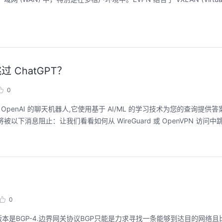
跳过 ChatGPT？
0
rmer 的缩写）是 OpenAI 的聊天机器人,它使用基于 AI/ML 的学习技术为您的查询
您将被以下消息阻止：让我们看看如何从 WireGuard 或 OpenVPN 访问中跳过 C
0
本是BGP-4.边界网关协议BGP只能是力求寻找一条能够到达目的网络且