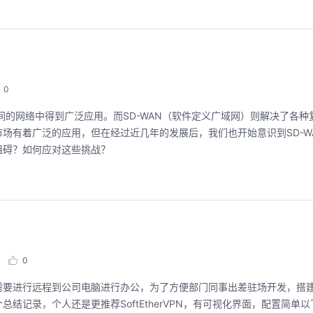
0
间的网络中得到广泛应用。而SD-WAN（软件定义广域网）则解决了各种
市场有着广泛的应用，但在经过近几年的发展后，我们也开始意识到SD-W
阻碍？如何应对这些挑战？
0
需要进行远程到公司电脑进行办公，为了方便部门同事出差驻场开发，搭
，做个总结记录，个人还是更推荐SoftEtherVPN，有可视化界面，配置简