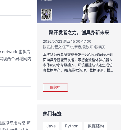
实战与极速交付，
聚开发者之力，创具身新未来
链路实战
2026/07/23 周四 15:00-17:00
张豪杰/程文/王军/刘新春/黄钦开 /张晓天
1:00
2
network 虚拟专
王一男-华为云码道产品规划专家；李炎-华为云码道产品专家；姜浩-华为云HCDG核心组成员
林
本次华为云具身智能开发平台CloudRobo培训
用于实现两个局域网内
面向具身智能开发者，带您全流程体验机器人
月产品新特性，从S
从
本体R2C小时级接入、环境重建与轨迹生成仿
带你零距离体验从需
程
真数据生产、PB级数据管理、数据评测、模型
链路闭环的开发过
耀
训推、强化学习和Benchmark一键评测等功
完整项目，让您体验
能，并体验业界主流具身模型应用。
极速”之旅。
回顾中
热门标签
拟专用网络 (E
Java
Python
数据结构
ensible LA