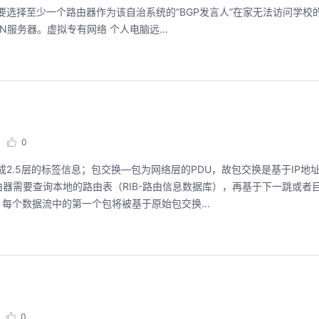
选择至少一个路由器作为该自治系统的“BGP发言人”在家无法访问学校的
服务器。虚拟专有网络 个人电脑远...
0
成2.5层的标签信息；包交换—包为网络层的PDU，故包交换是基于IP地
需要查询本地的路由表（RIB-路由信息数据库），再基于下一跳或者目
每个数据流中的第一个包将被基于原始包交换...
0