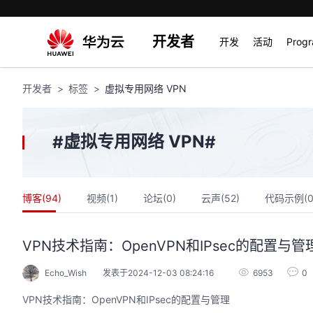
开发者
开发
活动
Prog
开发者
标签
虚拟专用网络 VPN
虚拟专用网络 VPN
#
#
博客(
94
)
视频(
1
)
论坛(
0
)
云声(
52
)
代码示例(
VPN技术指南：OpenVPN和IPsec的配置与管
Echo_Wish
发表于2024-12-03 08:24:16
6953
0
VPN技术指南：OpenVPN和IPsec的配置与管理