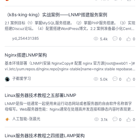
我
注
的
开
（k8s-king-king）实战案例——LNMP搭建服务案例
的
Programs
发
2.1 案例目标（1）掌握MySQL服务搭建。（2）掌握PHP服务搭建。（3）实现
搭建Discuz论坛。（4）配置搭建WordPress博文。2.2 案例准备最小化CentO
S 7.5虚拟机一台，桌面化CentOS7.5虚拟机一台。2.3 案例实施（1）配置yum
支
者
yd_254431385
5.4k
0
0
源[root@localhost ~]# hostnamectl set-hostname lnmp[root@localhost...
持
学
Nginx搭建LNMP架构
基本环境部署（LNMP)安装 NginxCopy# 配置 nginx 官方源[root@web01 ~]#
我
堂
vi /etc/yum.repos.d/nginx.repo[nginx-stable]name=nginx stable repobaseu
rl=http://nginx.org/packages/centos/$releasever/$basearch/gpgcheck=1e
子都爱学习
5.0k
0
0
nab...
的
我
我
Linux服务器技术教程之五部署LNMP
技
的
的
我
LNMP是指一组通常一起使用来运行动态网站或者服务器的自由软件名称首字
母缩写。Web服务器性能：Nginx通常在处理高并发连接和静态内容时表现更
术
云
课
的
我
优，而Apache在处理复杂的动态配置和模块化方面有优势。 资源消耗：Nginx
人工智能-张晨光
3.1k
0
0
设计得更加轻量级，内存和CPU使用率较低，适合大规模部署和资源敏感的应
用。配置与灵活性：LNMP中的Nginx配置相对灵活，特别是在反向代理、负载
支
声
程
认
的
我
均衡方面的设置更为强大.
Linux服务器技术教程之四搭建LAMP架构