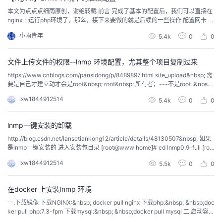
本文为点点点细雨原创，谢绝转载 前言 完成了基本的配置后，我们可以直接在
nginx上运行php环境了，那么，接下来要做的就是后续的一些操作 配置网卡 由
于现在的上网方式从分配固定的ip变成了自动分配，所以需要重新修改网卡配置
小雨青年
5.4k
0
0
查看虚拟机配置，虚拟机采用的是Mac上的这个 然后修改网卡配置文件，改...
文件上传文件的权限--lnmp 环境配置，尤其整个项目复制过来
https://www.cnblogs.com/pansidong/p/8489897.html site_upload&nbsp; 需
要是自己才建立动才会是root&nbsp; root&nbsp; 所有者；---不是root :&nbsp;
root&nbsp; &nbsp;上传不了文件，不是&nbsp; 777 就都可以...
lxw1844912514
5.4k
0
0
lnmp一键安装的卸载
http://blog.csdn.net/lansetiankong12/article/details/48130507&nbsp; 如果
是lnmp一键安装的 进入安装包目录 [root@www home]# cd lnmp0.9-full [roo
t@www lnmp0.9-fu...
lxw1844912514
5.5k
0
0
在docker 上安装lnmp 环境
一.下载镜像 下载NGINX:&nbsp; docker pull nginx 下载php:&nbsp; &nbsp;doc
ker pull php:7.3-fpm 下载mysql:&nbsp; &nbsp;docker pull mysql 二.启动容器
启动mysql 容器: 参数: -d :容器后台运行 -p: 端...