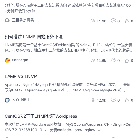
分析宝塔在Arm盒子上的安装过程,编译调试依赖包,将宝塔面板安装速度从100
+分钟降低到5分钟
工巨香是真香
14.9k
0
0
如何搭建 LNMP 网站服务环境
LNMP指的是一个基于CentOS/Debian编写的Nginx、PHP、MySQL一键安装
包。可以在VPS、独立主机上轻松的安装LNMP生产环境。LNMP代表的就是：
Linux系统下Nginx+MySQL+PHP这种网站服务器架构。Linux是一类Unix计算
tianhequ9
14.6k
0
0
机操作系统的统称，是目前最流行的免费操作系统。代表版本有：debian、ce
ntos、ubuntu、fedora、gentoo等。N...
LAMP VS LNMP
Apache 、Nginx与Mysql+PHP搭配都可以提供一套完整的Web服务。一般简
写为LAMP（Apache+Mysql+PHP）、LNMP（Nginx++Mysql+PHP）。
云点小助手
12.9k
0
0
CentOS7.2基于LNMP搭建Wordpress
本次搭建LAMP+Wordpress环境如下 MySQLphpWordpress_CN 4.9nginxCen
tOS 7.2192.168.100.10 1、 安装mariadb、php、nginx、w...