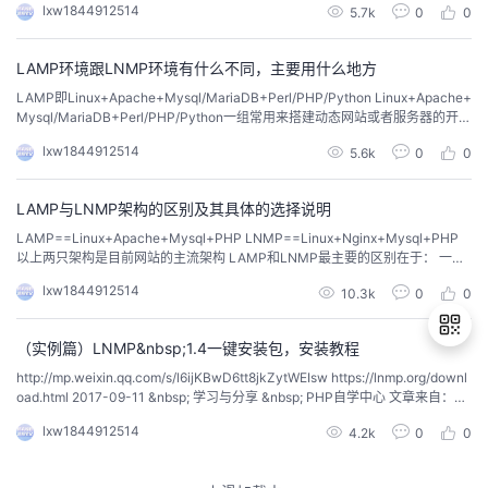
lxw1844912514
5.7k
0
0
LAMP环境跟LNMP环境有什么不同，主要用什么地方
LAMP即Linux+Apache+Mysql/MariaDB+Perl/PHP/Python Linux+Apache+
Mysql/MariaDB+Perl/PHP/Python一组常用来搭建动态网站或者服务器的开源
软件，本身都是各自独立的程序，但是因为常被...
lxw1844912514
5.6k
0
0
LAMP与LNMP架构的区别及其具体的选择说明
LAMP==Linux+Apache+Mysql+PHP LNMP==Linux+Nginx+Mysql+PHP
以上两只架构是目前网站的主流架构 LAMP和LNMP最主要的区别在于： 一个
使用的是Apache，一个使用的是Nginx。 我们就来说说Apache Apache是世
lxw1844912514
10.3k
0
0
界是...
（实例篇）LNMP&nbsp;1.4一键安装包，安装教程
http://mp.weixin.qq.com/s/l6ijKBwD6tt8jkZytWEIsw https://lnmp.org/downl
oad.html 2017-09-11 &nbsp; 学习与分享 &nbsp; PHP自学中心 文章来自：LN
退
MP 1...
lxw1844912514
4.2k
0
0
出
登
录