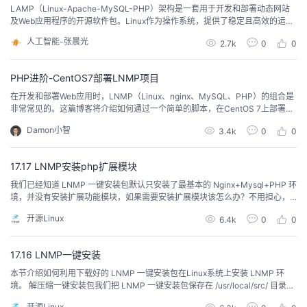
持
建
证
实
的
LAMP（Linux-Apache-MySQL-PHP）架构是一套用于开发和部署动态网站
及Web应用程序的开源软件包。Linux作为操作系统，提供了稳定且高效的运行
环境。Apache作为Web服务器，负责处理HTTP请求。MySQL提供关系型数据
议
验
收
人工智能-张晨光
2.7k
0
0
库服务，用于数据存储和管理。PHP则是一种流行的服务器端脚本语言，用于
实现网站的动态功能。本文详细描述了在Linux服务器上部署LAMP架构的过
程。
藏
PHP进阶-CentOS7部署LNMP项目
在开发和部署Web应用时，LNMP（Linux、nginx、MySQL、PHP）的组合是
非常常见的。这篇博客将介绍如何通过一个简单的脚本，在CentOS 7上部署LN
MP，并将PHP项目自动部署到服务器上。这不仅可以节省大量的时间，还能确
Damon小智
3.4k
0
0
保环境配置的一致性。这个一键部署的脚本不仅简化了部署过程，还能确保配
置的正确性和一致性。使用这样的部署方法，可以极大地节省时间和精力。
17.17 LNMP安装php扩展模块
我们已经知道 LNMP 一键安装包默认只安装了最基本的 Nginx+Mysql+PHP 环
境，并没有安装扩展功能模块，如果需要安装扩展模块该怎么办？不用担心，
也有相应的安装脚本，我们一个一个来看。需要注意的是，以下 5 个模块并不
开源Linux
6.4k
0
0
是必须安装的，而是用到哪个模块才安装哪个模块。 安装eAcceleratoreAccel
erator 是一个开放源码的 PHP 加速器，提高了 PHP 脚本的缓存性...
17.16 LNMP一键安装
本节介绍如何利用下载好的 LNMP 一键安装包在Linux系统上安装 LNMP 环
境。 解压缩一键安装包我们把 LNMP 一键安装包保存在 /usr/local/src/ 目录
下，第一步仍然是解压缩一键安装包。命令如下：[root@localhost ~]# cd /us
开源Linux