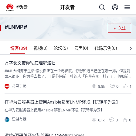
开发者
返
LNMP
#
#
关注
回
博客(
39
)
视频(
0
)
论坛(
5
)
云声(
0
)
代码示例(
0
)
万字长文带你彻底理解递归
​​### 大纲源于生活 假设你正在一个电影院，你想知道自己坐在哪一排，但是前
个
面人很多，你懒得去数了，于是你问前一排的人「你坐在哪一排？」，假如前
面的人(叫狗蛋) 回答你以后，只要把狗蛋的答案加一，就是自己所在的排了。
龙哥手记
我
8.8k
0
1
人
不料狗蛋比你还要懒，他也不想数，于是他也问前面的铁柱坐哪一排？ 这样狗
蛋用和你一样的步骤知道了自己所在的排数。然后铁柱也跟着学呀，直到他们
这一串人问到了最前面的一排，第一排的人...
的
在华为云服务器上使用Ansible部署LNMP环境【玩转华为云】
主
在华为云服务器上使用Ansible部署LNMP环境【玩转华为云】
开
页
江湖有缘
6.1k
0
0
发
运维-源码编译安装部署LNMP+Wordpress