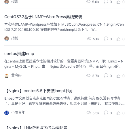
指剑
5.0k
0
0
CentOS7.2基于LNMP+WordPress离线安装
本次搭建LAMP+Wordpress环境如下 MySQLphpWordpress_CN 4.9nginxCen
tOS 7.2192.168.100.10 提供的包在/root/lnmp目录下 1、 安...
指剑
5.1k
0
0
centos搭建lnmp
在centos上面搭建当今性能相对较好的一套服务器环境LNMP。即：Linux + N
ginx + MySQL + Php 。由于 Nginx 比Apache更轻巧一些，而且在nginx的官
方网站上面对于nginx处理的多并发量是100000。所以，在现在网站会面临这
黄啊码
3.7k
0
0
种大并发量的时候，使用Nginx 来作为服务器程序确实是一个不错的选择...
【Nginx】centos6.5下安装lnmp环境
&nbsp;本文原创自点点点细雨的CSDN博客，谢绝转载 前言 好久没有写博客
了，真是不好，感觉接触的东西越来越多，如果不记录下来的话，就会慢慢忘
记。因为业务需要，apache的负载能力已经不能满足现在的需求了，所以决定
小雨青年
5.5k
0
0
采用nginx作为服务器，承载更多的接口访问。 准备工作 centos6.5的虚拟机一
台，重新装的系统，...
【Nginx】LNMP环境下的后续配置