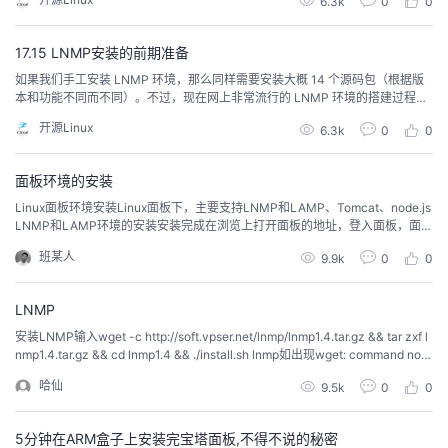
6.3k
0
0
r/local/src/[root@localhost src]# tar -zxvf lnmp1.0-full.tar....
17.15 LNMP安装的前期准备
如果我们手工安装 LNMP 环境，那么同样需要安装大概 14 个源码包（根据版
本和功能不同而不同）。不过，现在网上非常流行的 LNMP 环境的搭建过程是
采用 LNMP 一键安装包直接安装。这个一键安装包实际上就是一个事先写好的
开源Linux
6.3k
0
0
安装脚本，按照这个安装脚本，只要指定一些基本的选项，就可以完全自动安
装，所以安装过程会大大简化。下面，我们就使用一键安装包来搭建 LNMP 环
境。不过在安装之前还是要做...
面板环境的安装
Linux面板环境安装Linux面板下，主要支持LNMP和LAMP、Tomcat、node.js
LNMP和LAMP环境的安装安装完成在浏览上打开面板的地址，登入面板，面板
会自动推荐你安装环境套件，这里有两种选择，第一种是LNMP套件，第二种
班某人
9.9k
0
0
是LAMP套件（如图）：LNMP和LAMP环境主要的区别在于web服务器上面，
一个使用是Apache服务器、一个使用Nginx服务器。如果你不了解两种的区...
LNMP
安装LNMP输入wget -c http://soft.vpser.net/lnmp/lnmp1.4.tar.gz && tar zxf l
nmp1.4.tar.gz && cd lnmp1.4 && ./install.sh lnmp如出现wget: command not f
ound错误 ，使用yum install wget 或 apt-get install wget 命令安装。接下...
哈仙
9.5k
0
0
5分钟在ARM盒子上安装完宝塔面板,不得不说的秘密