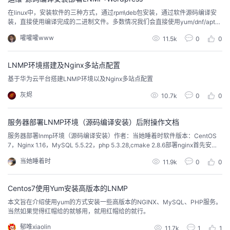
在linux中，安装软件的三种方式，通过rpm\deb包安装，通过软件源码编译安
者
装，直接使用编译完成的二进制文件。多数情况我们会直接使用yum/dnf/apt直
接安装软件并安装依赖包，但是遇到部分软件对不同架构如arm架构时，官方源
嚯嚯嚯www
11.5k
0
0
没有提供适用arm的源文件，或是内网隔离的部署环境，无法获取在线的软件
我
源，此时我们就需要用源码编译去部署软件服务。LNMP是最简单的网站业务
架构，Linux+Ng...
LNMP环境搭建及Nginx多站点配置
的
我
基于华为云平台搭建LNMP环境以及Nginx多站点配置
博
的
我
灰烬
10.7k
0
0
客
论
的
我
服务器部署LNMP环境（源码编译安装）后附操作文档
服务器部署lnmp环境（源码编译安装）作者：当她睡着时软件版本：CentOS
坛
圈
的
我
7，Nginx 1.16，MySQL 5.5.22，php 5.3.28,cmake 2.8.6部署nginx首先安装n
ginx所需的依赖库：yum -y install pcre-devel zlib-devel openssl-devel同时
当她睡着时
11.9k
0
0
配置编译环境需要依赖gcc、gcc-c++、make软件包：yum -...
子
直
的
我
Centos7使用Yum安装高版本的LNMP
我
播
活
的
本文旨在介绍使用yum的方式安装一些高版本的NGINX、MySQL、PHP服务。
当然如果觉得红帽给的就够用，就用红帽给的就行。
我
动
关
的
郁唯xiaolin
11.7k
1
1