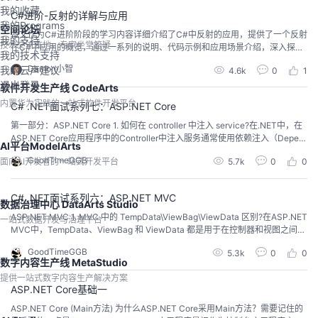
我的收藏
C#进阶-反射的详解与应用
我的Programs
空间论坛
本文作为C#进阶阶段的学习内容详细介绍了C#中反射的应用，提供了一个反射
我的支持
技术交流阵地，专家坐堂答疑
在C#中应用的概览，通过一系列的说明、代码示例和应用场景介绍，深入探讨
我的技术支持
了反射（Reflection）这一C#中的高级特性，展示其概念、应用场景以及具体
Damon小智
我的云声建议
4.6k
0
1
的代码示例。希望本文能够帮助读者更好地理解和运用C#中这一强大的特性。
退出登录
软件开发生产线 CodeArts
内置华为实践的一站式软件开发平台
C# .NET面试系列七：ASP.NET Core
第一部分：ASP.NET Core 1. 如何在 controller 中注入 service?在.NET中，在
ASP.NET Core应用程序中的Controller中注入服务通常使用依赖注入（Depen
AI平台ModelArts
dency Injection）来实现。以下是一些步骤，说明如何在Controller中注入服
GoodTimeGGB
面向AI开发者的一站式开发平台
5.7k
0
0
务：1、创建服务首先，确保你已经在应用程序中注册了服务。这通常在Startu
p.cs文件的C...
C# .NET面试系列六：ASP.NET MVC
数据治理中心 DataArts Studio
ASP.NET MVC 1. MVC 中的 TempData\ViewBag\ViewData 区别?在ASP.NET
一站式数据开发与治理平台
MVC中，TempData、ViewBag 和 ViewData 都是用于在控制器和视图之间传
递数据的机制，但它们有一些区别。TempData：1、生命周期TempData 的生
GoodTimeGGB
5.3k
0
0
命周期是短暂的，数据只在当前请求和下一次请求之间有效。一旦数据被读
数字内容生产线 MetaStudio
取，它就会被标记为已读，下一次...
提供一站式数字内容生产解决方案
ASP.NET Core基础一
ASP.NET Core (Main方法) 为什么ASP.NET Core采用Main方法？需要记住的