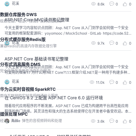
花溪
8.6k
0
0
鉴，我们现在做系统时，密码都要加密处理。加密方案进化史Hash算法原始密
码经哈希函数计算后得到一个哈希值改变原始密码，哈希函数计算出的哈希值
数据仓库服务 DWS
也会相应改变同样的密码，哈希值也...
ASP.NET Core MVC读书笔记整理
极致性能、稳定、按需扩展的数据仓库
今天主要学习内容知识点回顾：Asp. NET Core 从入门到学会如何做一个安全
可复用的框架配套源码：yoyomooc / MockSchool · GitLab https://code.52a
bp.com/yoyomooc/MockSchool2.1 什么是MVC?2.1.1.mvc是如何工作的2.1.2.
分布式缓存服务Redis版
花溪
9.7k
0
0
mvc中的控制器controller2.1.3.详解mvc的设计模式MVC是用...
兼容Redis的高速内存数据处理引擎
ASP.NET Core 基础读书笔记整理
分布式消息服务 DMS
今天主要学习内容知识点回顾：Asp. NET Core 从入门到学会如何做一个安全
完全托管的高性能消息队列服务
可复用的框架1.1 为什么用.NET Core?1.1.1.框架介绍.NET是一种用于构建多种应
用的免费开源开发平台，在全球,目前NET平台是市场上唯一 一个能涵盖人工智
花溪
11.0k
0
0
能、物联网、桌面开发、网页开发、云原生应用、移动应用、游戏等厂家的开
发框架。软件开发也从传统的单体架构开始不停的变化,分布式单体应用架构,服
华为云实时音视频 SparkRTC
务...
面向互联网的实时音视频通信云服务
在 CentOS 8.2 上配置 ASP.NET Core 6.0 运行环境
随着现代应用程序的不断发展，ASP.NET Core 已成为构建跨平台高性能应用
程序的热门选择。其灵活性和强大的生态系统使得它在开发者中备受欢迎。本
媒体处理 MPC
文将详细介绍如何在 CentOS 8.2 上配置 ASP.NET Core 6.0 运行环境，涵盖从
经济、高效、弹性的音视频转码和处理
Rolle
3.6k
0
0
系统准备、安装 .NET SDK，到部署应用的每一步。环境准备1. 更新系统在开始
之前，确保你的 CentOS 8.2 系统是最新的。打开终端并运...