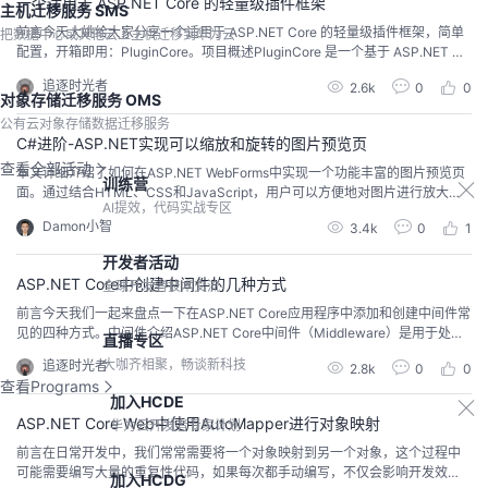
一个适用于 ASP.NET Core 的轻量级插件框架
主机迁移服务 SMS
前言今天大姚给大家分享一个适用于 ASP.NET Core 的轻量级插件框架，简单
把数据中心或其他云上主机迁移到华为云
配置，开箱即用：PluginCore。项目概述PluginCore 是一个基于 ASP.NET Co
re 的轻量级插件框架，旨在简化插件的集成与管理。通过最少的配置，开发者
追逐时光者
2.6k
0
0
可以快速集成并专注于业务逻辑的开发。它支持动态 WebAPI、插件隔离与共
对象存储迁移服务 OMS
享、前后端分离、热插拔等特性，非常适合需要高度模块化与可扩展性的应...
公有云对象存储数据迁移服务
C#进阶-ASP.NET实现可以缩放和旋转的图片预览页
查看全部活动
本文详细介绍了如何在ASP.NET WebForms中实现一个功能丰富的图片预览页
训练营
面。通过结合HTML、CSS和JavaScript，用户可以方便地对图片进行放大、
AI提效，代码实战专区
缩小以及旋转操作。文章从页面的基本布局开始，逐步讲解了如何设置图片展
Damon小智
3.4k
0
1
示区、添加控制按钮、编写CSS样式以及实现JavaScript功能，最终展示了一
个直观且易用的图片预览解决方案。
开发者活动
ASP.NET Core中创建中间件的几种方式
全球开发者技术交流
前言今天我们一起来盘点一下在ASP.NET Core应用程序中添加和创建中间件常
见的四种方式。中间件介绍ASP.NET Core中间件（Middleware）是用于处理
直播专区
HTTP请求和响应的组件，它们被安排在请求处理管道中，并按顺序执行。中间
大咖齐相聚，畅谈新科技
追逐时光者
2.8k
0
0
件的设计是为了使其在请求处理管道中能够以灵活和可扩展的方式处理 HTTP
查看Programs
请求和响应。下图显示了 ASP.NET Core MVC 和 Razor Pag...
加入HCDE
ASP.NET Core Web中使用AutoMapper进行对象映射
华为云开发者专家计划
前言在日常开发中，我们常常需要将一个对象映射到另一个对象，这个过程中
可能需要编写大量的重复性代码，如果每次都手动编写，不仅会影响开发效
加入HCDG