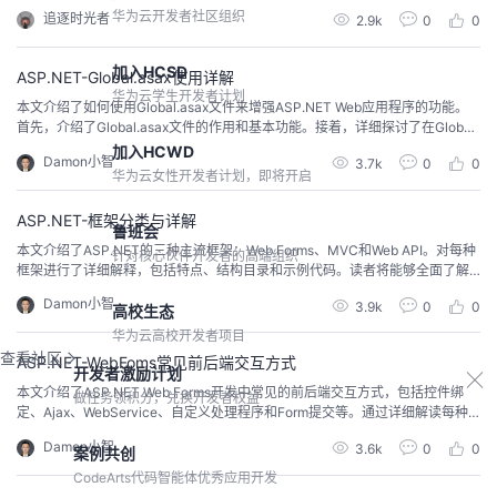
率，而且当项目越来越复杂、庞大的时候还容易出现错误。为了解决这个问
华为云开发者社区组织
追逐时光者
2.9k
0
0
题，对象映射库就随之而出了，这些库可以自动完成对象之间的映射，从而减
少大量的开发工作量，提高开发工作效率。今天我们来讲讲在ASP.NET Core W
eb中使用AutoMapper快速进行对象映...
加入HCSD
ASP.NET-Global.asax使用详解
华为云学生开发者计划
本文介绍了如何使用Global.asax文件来增强ASP.NET Web应用程序的功能。
首先，介绍了Global.asax文件的作用和基本功能。接着，详细探讨了在Global.
asax中实现定时任务、应用程序级别的错误处理、应用程序启动和结束时执行
加入HCWD
Damon小智
3.7k
0
0
特定逻辑等功能。随后，进一步讨论了如何利用Global.asax实现应用程序级别
华为云女性开发者计划，即将开启
的缓存管理、处理会话开始和结束时的逻辑、以及管理应用程序的全局状态。
通过
ASP.NET-框架分类与详解
鲁班会
本文介绍了ASP.NET的三种主流框架：Web Forms、MVC和Web API。对每种
针对核心伙伴开发者的高端组织
框架进行了详细解释，包括特点、结构目录和示例代码。读者将能够全面了解
这些框架的功能和用法，从而更好地选择和应用于自己的Web应用程序开发
Damon小智
3.9k
0
0
中。
高校生态
华为云高校开发者项目
查看社区
ASP.NET-WebFoms常见前后端交互方式
开发者激励计划
本文介绍了ASP.NET Web Forms开发中常见的前后端交互方式，包括控件绑
做任务领积分，兑换开发者权益
定、Ajax、WebService、自定义处理程序和Form提交等。通过详细解读每种
方式的特点、使用方法和示例代码，读者可以全面了解各种方式的优缺点以及
Damon小智
3.6k
0
0
案例共创
适用场景。这些方法为实现前后端数据交互提供了灵活多样的选择，有助于开
发者根据项目需求选择最合适的方式进行开发。
CodeArts代码智能体优秀应用开发