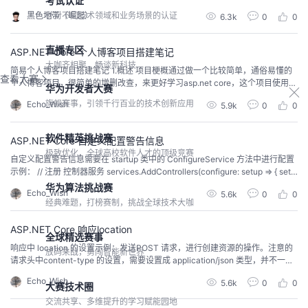
考试认证
针对不同技术领域和业务场景的认证
黑色地带（崛起）
6.3k
0
0
直播专区
ASP.NET Core 个人博客项目搭建笔记
大咖齐相聚，畅谈新科技
简易个人博客项目搭建笔记 1.概述 项目梗概通过做一个比较简单，通俗易懂的
查看大赛
个人博客项目，很简单的增删改查，来更好学习asp.net core，这个项目使用as
华为开发者大赛
p.net core webapi+elementui来做。 2.数据库设计文章表ID文章标题文章内容
旗舰赛事，引领千行百业的技术创新应用
Echo_Wish
5.9k
0
0
创建时间文章类型ID浏览量点赞量作者ID文章类型表ID类型名作者表ID姓名账
号密码 MD5 3.架构设计仓储层服务层 MD5加密pu...
软件精英挑战赛
ASP.NET Core 自定义配置警告信息
极致优化，全球高校软件人才的顶级竞赛
自定义配置警告信息需要在 startup 类中的 ConfigureService 方法中进行配置
示例： // 注册 控制器服务 services.AddControllers(configure: setup => { setu
p.ReturnHttpNotAcceptable = true; ...
华为算法挑战赛
Echo_Wish
5.6k
0
0
经典难题，打榜赛制，挑战全球技术大咖
ASP.NET Core 响应location
全球精选赛事
响应中 location 的设置示例：发送POST 请求，进行创建资源的操作。注意的
放码来战，勇闯智能新世界
请求头中content-type 的设置，需要设置成 application/json 类型，并不一定
需要json 类型的数据，但默认情况下使用的都是json传输数据，否则asp.net c
Echo_Wish
5.6k
0
0
ore 会返回 415 状态码。同时请求体中 也要符合api 接口需要的格式，如果不
大赛技术圈
符合，则会得到 400 的响应码。...
交流共享、多维提升的学习赋能园地