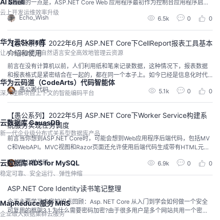
AI Shell
最重要的一点是，ASP.NET Core Web 应用程序最初作为控制台应用程序启
动，Main() 方法是应用程序的入口点。因此，当我们执行ASP.NET Core Web
云上开发运维效率升级
Echo_Wish
6.5k
0
0
应用程序时，首先它寻找 Main() 方法，这是执行开始的方法。然后，Main()方
法将ASP.NET配置并启动它。此...
华为云Skills库
【愚公系列】2022年6月 ASP.NET Core下CellReport报表工具基本
介绍和使用
让AI Agent通过自然语言安全高效地管理云资源
前言在没有计算机以前，人们利用纸和笔来记录数据，这种情况下，报表数据
和报表格式是紧密结合在一起的，都在同一个本子上。如今已经是信息化时代
华为云码道（CodeArts）代码智能体
对于报表不在是以手工记账而是报表工具来处理数据和界面设计的功能来生
愚公搬代码
5.1k
0
0
成、展示报表。报表的作用主要有如下四点：将数据记录下来，将信息数字
深入理解项目上下文的智能编码平台
化，信息化。对数据进行统计汇总。将枯燥的数据转化为可以更加直观的分析
图表图形。对图表进行直观的对比，快速查找到能作为参考依据...
【愚公系列】2022年5月 ASP.NET Core下Worker Service构建系
云数据库 GaussDB
统服务实现任务调度
新一代企业级分布式关系型数据库产品
前言当你想到ASP.NET Core时，可能会想到Web应用程序后端代码，包括MV
C和WebAPI。MVC视图和Razor页面还允许使用后端代码生成带有HTML元素
的前端UI。全新的Blazor更进一步，允许使用WebAssembly在Web浏览器中运
云数据库 RDS for MySQL
愚公搬代码
6.9k
0
0
行客户端.NET代码。最后，我们现在有了一个Worker Service应用程序的模
稳定可靠、安全运行、弹性伸缩
板。这是在ASP.NET Core早期预览中引入的。虽然...
ASP.NET Core Identity读书笔记整理
今天主要学习内容知识点回顾：Asp. NET Core 从入门到学会如何做一个安全
MapReduce服务 MRS
可复用的框架3.1 为什么需要密码加密?由于很多用户是多个网站共用一个密
企业级大数据集群云服务
码，因此一个网站密码泄漏就会造成很大的安全隐患。由于有了这么多前车之