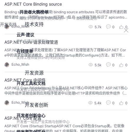
ASP.NET Core Binding source
开发者大赛榜单
Binding source Attributes借助 binding source attributes 可以将请求传递的数
据传递给 api，详细的attribute 如下图。但 在 api 项目下的 标识了 apicontroll
围观华为开发者大赛英雄榜，下一个上榜的就是你
er 的controller下，binding source attributes 的规则 有所改变 HttpHEADhea
技术支持
开发支持
Echo_Wish
5.7k
0
0
d 也是一种http 请求方法，他...
云声·建议
华为云建议反馈平台
ASP.NET Core 请求处理管道
ASP.NET Core (请求处理管道) 了解ASP.NET处理管道为了理解ASP.NET Cor
在线提单
e中的请求处理管道概念，让我们修改Startup类的Configure()方法，如下所
支持工程师提供5*8小时的支持
示。 在这里，我们将三个中间件组件注册到请求处理管道中。 如您所见，前两
Echo_Wish
5.5k
0
0
个组件是使用Use() 扩展方法注册的，因此它们有机会在请求处理管道中调用下
一个中间件组件。 最后一个使用Run() 扩展方法注册，因...
开发资源
ASP.NET Core 中间件
开发工具和文档
ASP.NET Core (MiddleWare) 什么是ASP.NET核心中间件组件？ASP.NET核心
开发者工具和文档一站式获取平台
中间件组件是被组装到应用程序管道中以处理HTTP请求和响应的软件组件（从
技术上来说，组件只是C＃类）。 ASP.NET Core应用程序中的每个中间件组件
Echo_Wish
5.4k
0
0
都执行以下任务。选择是否将 HTTP 请求传递给管道中的下一个组件。这可以
开发者创新
通过在中间件中调用下一个 next() 方法实现。可以在管...
开发者创新中心
ASP.NET Core 配置
开发者一站式产业实践与创新中心
ASP.NET Core (Startup) StartupASP.NET Core必须包含Startup类。它就像
Global.asax 文件，我们传统的 .NET 应用程序。如名称建议的那样，在应用程
开发者共创平台