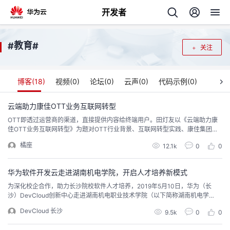
开发者
返
教育
#
#
关注
回
博客(
18
)
视频(
0
)
论坛(
0
)
云声(
0
)
代码示例(
0
)
云端助力康佳OTT业务互联网转型
OTT即透过运营商的渠道，直接提供内容给终端用户。田灯友以《云端助力康
个
佳OTT业务互联网转型》为题对OTT行业背景、互联网转型实践、康佳集团、
OTT行业展望等方面做简要报告。希望在康佳布局客厅经济，打造大屏智能生
橘座
我
12.1k
0
0
人
态这个过程中能够与华为云进一步合作。
的
华为软件开发云走进湖南机电学院，开启人才培养新模式
主
为深化校企合作，助力长沙院校软件人才培养，2019年5月10日，华为（长
沙）DevCloud创新中心走进湖南机电职业技术学院（以下简称湖南机电学
开
页
院），举办了主题为“如何走出象牙塔，成为企业需要的优秀的软件工程师”的公
DevCloud 长沙
9.5k
0
0
开课。此次活动吸引了160多名师生参加，华为资深解决方案专家和现场的师生
发
进行了精彩的分享与交流。