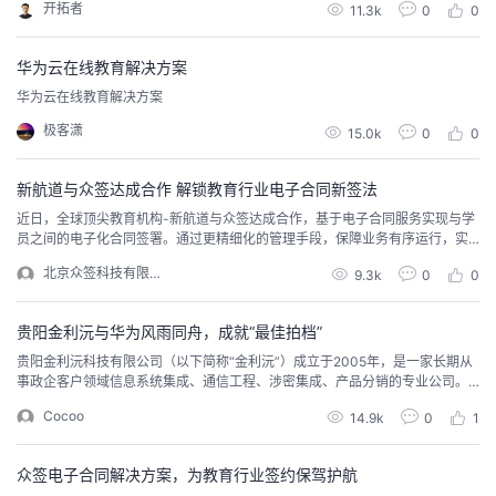
开拓者
持
建
11.3k
0
0
证
实
的
议
验
收
华为云在线教育解决方案
华为云在线教育解决方案
藏
极客潇
15.0k
0
0
新航道与众签达成合作 解锁教育行业电子合同新签法
近日，全球顶尖教育机构-新航道与众签达成合作，基于电子合同服务实现与学
员之间的电子化合同签署。通过更精细化的管理手段，保障业务有序运行，实
现教育机构的高速发展与增值。 近年来，在政策、经济和新技术的驱动下，我
北京众签科技有限公司
9.3k
0
0
国教育市场呈现旺盛增长态势。无论从整体行业规模还是市场活跃度来看，中
国教育产业皆处于扩张阶段，且产业的总体规模将在5年内翻倍，即从2015年
的1.6万亿元增长至2...
贵阳金利沅与华为风雨同舟，成就“最佳拍档”
贵阳金利沅科技有限公司（以下简称“金利沅”）成立于2005年，是一家长期从
事政企客户领域信息系统集成、通信工程、涉密集成、产品分销的专业公司。
成立之初，金利沅仅有3人。随后，金利沅成为华为的合作伙伴，实现了成长和
Cocoo
14.9k
0
1
蜕变，目前金利沅已拥有员工100余人，其中华为原厂服务工程师15名（包括4
名HCIE）、累计服务超过1000家企业和政府单位，2017年金利沅的年销售额
已达1.2亿元，预计2018年...
众签电子合同解决方案，为教育行业签约保驾护航