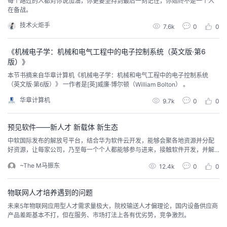
每个路过的人都对你说加油，你更要坚持到最后一刻记住，你始终不是一个人
我
注
在备战。
的
开
技术火炬手
7.6k
0
0
的
Programs
发
《机械电子学：机械和电气工程中的电子控制系统（英文版·第6
支
者
版）》
本节书摘来自华章计算机《机械电子学：机械和电气工程中的电子控制系统
持
（英文版·第6版）》 一作者是[英]威廉·博尔顿（William Bolton） 。
学
华章计算机
9.7k
0
0
我
堂
预见软件——新人才 新载体 新生态
的
我
我
中软国际发布的解放号平台，结合华为软件云开发，能够会聚各地资源并分配
好资源，让每家公司，乃至每一个个人都能够参与进来，接触软件开发，并解
技
的
决平台上的一些公司在软件开发上的一些问题。为软件产业打开了软件开发市
的
我
~The M马振东
12.4k
0
0
场，实现了高资源聚集、高资源分配、高效率研发的产业新生态，不但推动当
地软件产业发展，更是在实践的过程中培育出新工科人才，从而推动了新工科
术
云
课
的
我
的发展与实现。
物联网人才培养遇到的问题
未来5年物联网应用型人才需求量极大，院校输送人才偏理论，国内设备供应商
支
声
程
认
的
我
产品差距基本不打，但在服务、市场打法上各有优劣势，竞争激烈。