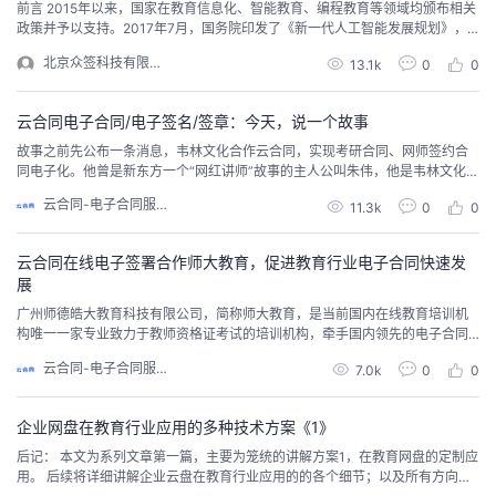
前言 2015年以来，国家在教育信息化、智能教育、编程教育等领域均颁布相关
政策并予以支持。2017年7月，国务院印发了《新一代人工智能发展规划》，
提出要大力发展智能教育，并在中小学逐步推广编程教育；2018年4月，教育
北京众签科技有限公司
13.1k
0
0
部印发《教育信息化2.0行动计划》，提出实施教学资源服务普及、网络学习空
间覆盖等行动，推动在线教育发展。 国家不断积极推进“互联网+教育”，旨在
构...
云合同电子合同/电子签名/签章：今天，说一个故事
故事之前先公布一条消息，韦林文化合作云合同，实现考研合同、网师签约合
同电子化。他曾是新东方一个“网红讲师”故事的主人公叫朱伟，他是韦林文化C
EO，如果你了解过考研就一定了解他。在创立韦林文化之前，朱伟老师是一位
云合同-电子合同服务
11.3k
0
0
“名不副实”的英文老师，因为他的背景专业并非英语专业，但他的英文能力极
强，美音和英音之间切换自如。他讲课幽默风趣，段子层出不穷，笑称自己是
中戏的遗珠。学生们都非常爱戴朱伟老师，因为轻轻...
云合同在线电子签署合作师大教育，促进教育行业电子合同快速发
展
广州师德皓大教育科技有限公司，简称师大教育，是当前国内在线教育培训机
构唯一一家专业致力于教师资格证考试的培训机构，牵手国内领先的电子合同
生态服务商云合同，在其学员购课业务中引入电子合同服务。
云合同-电子合同服务
7.0k
0
0
企业网盘在教育行业应用的多种技术方案《1》
后记： 本文为系列文章第一篇，主要为笼统的讲解方案1，在教育网盘的定制应
用。 后续将详细讲解企业云盘在教育行业应用的的各个细节；以及所有方向的