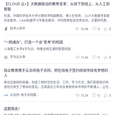
【CLOUD 云+】大数据驱动的教育变革：从线下到线上、从人工到
者
智能
刘淇，中国科学技术大学计算机学院副教授、博士生导师， CCF大数据专家委
员会委员，CAAI机器学习专委会委员、中科院青促会优秀会员。主要研究数据
我
挖掘与知识发现、机器学习方法及其应用。教育的发展历程从古至今，时代的
技术火炬手
10.9k
0
0
变革往往会伴随着教育发展的重大变化。当下时代，随着人类社会信息化进程
的
我
的不断深入，教育教学方式从依赖于黑板和纸笔的经验模仿教学范式逐渐转变
为计算辅助教学范式。通过综合应用计算机、互联网...
“一网通办”，打造一个会“思考”的校园
博
的
我
上海理工大学&华为云：构建全网互通的智慧校园
华为云头条
11.3k
0
0
客
论
的
我
恒企教育携手云合同电子合同，把在线电子签约经验传给有梦想的
坛
圈
的
我
人
移动互联网的发展，创造了跨时空的生活、工作、学习方式，我们获取知识的
子
直
的
我
途径也发生了根本的变化。尤其是近几年创业者和资本市场的不断涌入，让在
线教育市场迎来了行业大爆发。
云合同-电子合同服务
我
播
活
的
12.2k
0
0
我
动
关
的
这题我会！