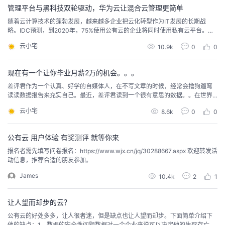
的总体信任程度下降至42％，过半受访者忧虑自己...
管理平台与黑科技双轮驱动，华为云让混合云管理更简单
者
随着云计算技术的蓬勃发展，越来越多企业把云化转型作为IT发展的长期战
略。IDC预测，到2020年，75%使用公有云的企业将同时使用私有云平台。而
到2024年，90%的全球1000强组织将建立多云管理的战略。选择混合云战
我
云小宅
10.9k
0
0
略，企业能够整合公有云和私有云的优势，选择最优的云服务组合，构建最适
合自身业务发展的IT基础资源，同时可以利用云服务厂商的各地资源，满足业
的
我
务拓张需求及法律合规要求。可以看到，混...
现在有一个让你毕业月薪2万的机会。。。
差评君作为一个认真、好学的自媒体人，在不写文章的时候，经常会撸狗遛弯
博
的
我
读读数据报告来充实自己。最近，差评君读到一个很有意思的数据。。在世界
知识产权组织前两天发布的一项报告里，2018 年申请国际专利最多的厂家 ——
云小宅
8.6k
0
0
华为，足足申请了 5405 件，几乎是排名第二的三菱电机的两倍，把英特尔、
客
论
的
我
高通、三星甩的找不到北。。。而且，这已经是华为连续两年夺得第一了，据
说去年华为在研发上投入了 900 亿...
公有云 用户体验 有奖测评 就等你来
坛
圈
的
我
报名者需先填写问卷报名：https://www.wjx.cn/jq/30288667.aspx 欢迎转发活
动信息，推荐合适的朋友参加。
子
直
的
我
James
10.4k
2
1
我
播
活
的
让人望而却步的云？
我
动
关
的
公有云的好处多多，让人很者迷，但是缺点也让人望而却步。下面简单介绍下
他的缺点：1、数据的安全性问题数据对一个企业来说可以决定他的生死存亡，