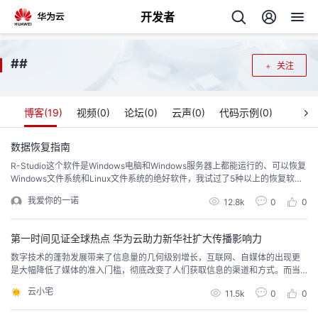
开发者
返
#
#
关注
回
博客(
19
)
视频(
0
)
论坛(
0
)
云声(
0
)
代码示例(
0
)
数据恢复指南
R-Studio这个软件是Windows电脑和Windows服务器上都能运行的、可以恢复
个
Windows文件系统和Linux文件系统的绝好软件，我试过了5种以上的恢复软
件，就这个软件的效率和结果最好。我先普及一些背景再介绍R-Studio怎么
我爱你的一诺
我
12.8k
0
0
人
用。文档比较长，但是你看完的话肯定不虚此行。
的
第一时间见证全球热点 华为云助力新华社扩大传播影响力
主
数字技术的蓬勃发展带来了信息量的几何级别增长，互联网、自媒体的出现更
是大幅降低了媒体的准入门槛，彻底改变了人们获取信息的渠道和方式。而当
开
页
人人都能生产并传播信息，新闻开始变得真假莫辨。2018年美国麻省理工学院
云小宅
11.5k
0
0
传媒实验室研究人员曾在一份报告中指出，假新闻在社交媒体的传播速度是真
发
新闻的6倍。而路透研究院2019年的全球新闻行业报告同样显示，公众对新闻