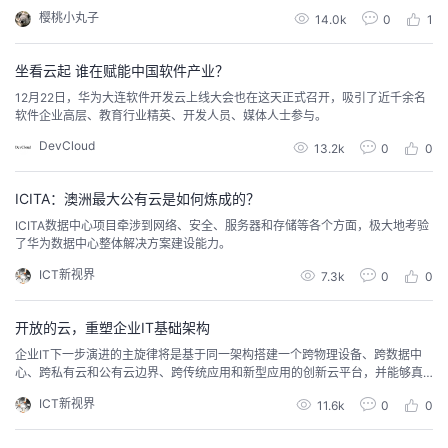
意思了。” 要理解IaaS，SaaS，PaaS的区别，首先要懂得什么是“云计算”，最
樱桃小丸子
14.0k
0
1
近云计算的概念被炒得火热，这几个词经常看到，有的朋友可能觉得很深奥，
其实理解并不难。
坐看云起 谁在赋能中国软件产业？
12月22日，华为大连软件开发云上线大会也在这天正式召开，吸引了近千余名
软件企业高层、教育行业精英、开发人员、媒体人士参与。
DevCloud
13.2k
0
0
ICITA：澳洲最大公有云是如何炼成的？
ICITA数据中心项目牵涉到网络、安全、服务器和存储等各个方面，极大地考验
了华为数据中心整体解决方案建设能力。
ICT新视界
7.3k
0
0
开放的云，重塑企业IT基础架构
企业IT下一步演进的主旋律将是基于同一架构搭建一个跨物理设备、跨数据中
心、跨私有云和公有云边界、跨传统应用和新型应用的创新云平台，并能够真
正帮助客户实现“IT as a Service”，即企业IT真正的开放与融合。
ICT新视界
11.6k
0
0