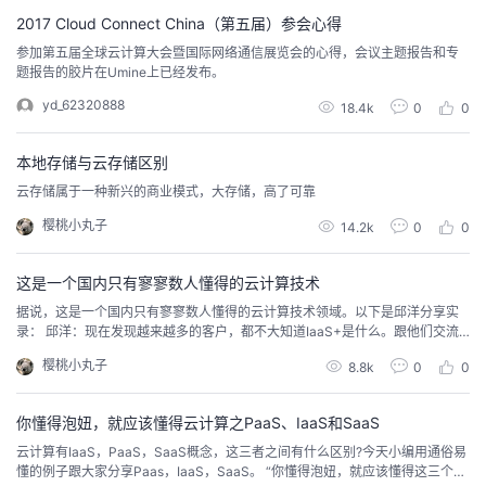
持
建
证
实
的
2017 Cloud Connect China（第五届）参会心得
参加第五届全球云计算大会暨国际网络通信展览会的心得，会议主题报告和专
议
验
收
题报告的胶片在Umine上已经发布。
yd_62320888
18.4k
0
0
藏
本地存储与云存储区别
云存储属于一种新兴的商业模式，大存储，高了可靠
樱桃小丸子
14.2k
0
0
这是一个国内只有寥寥数人懂得的云计算技术
据说，这是一个国内只有寥寥数人懂得的云计算技术领域。以下是邱洋分享实
录： 邱洋：现在发现越来越多的客户，都不大知道IaaS+是什么。跟他们交流
之后，主要的总结是：IaaS+可以解决IaaS和PaaS都解决不了的问题
樱桃小丸子
8.8k
0
0
你懂得泡妞，就应该懂得云计算之PaaS、IaaS和SaaS
云计算有IaaS，PaaS，SaaS概念，这三者之间有什么区别?今天小编用通俗易
懂的例子跟大家分享Paas，IaaS，SaaS。 “你懂得泡妞，就应该懂得这三个啥