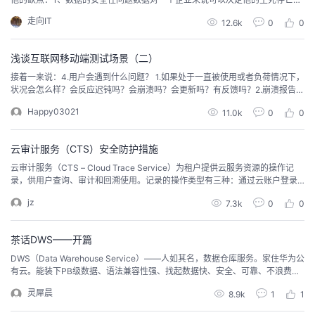
数据的安全性有两点：一是数据丢失，这个无非是没有很好的保护好，其实有
我
注
的
开
走向IT
12.6k
0
0
很多策略方法，完全可以做到数据零丢失。当然如果运维人为管理、操作不善
或其他多重故障也会导致数据丢失，所以无法保证百分百安全，最好的办法就
的
Programs
发
是多备份，让损失降到最低。二是数据泄漏，数据泄漏包括...
浅谈互联网移动端测试场景（二）
接着一来说：4.用户会遇到什么问题？ 1.如果处于一直被使用或者负荷情况下，
支
者
状况会怎么样？会反应迟钝吗？会崩溃吗？会更新吗？有反馈吗？2.崩溃报告会
反馈到App吗？3.用户在不同的时间段和时区使用会有异常么？4.用户的数据安
Happy03021
11.0k
0
0
全如何？5.有可能被中断或是被破解吗？6.运行到极限时会发生什么状况？7.会
持
学
要求打开相关服务吗(如GPS、Wi-Fi)？如果用户打开会怎样？没打开又会怎
样？8.将用户重新引向哪
云审计服务（CTS）安全防护措施
我
堂
云审计服务（CTS – Cloud Trace Service）为租户提供云服务资源的操作记
录，供用户查询、审计和回溯使用。记录的操作类型有三种：通过云账户登录
的
我
我
管理控制台执行的操作，通过云服务支持的 API 执行的操作，以及华为云系统
jz
7.3k
0
0
内部触发的操作。CTS 是满足用户专业认证以及 IT 合规性认证的不可或缺的支
撑*** ，其具有以下功能： 资源变更审计：华为云上的资源和系统配置变更，
技
的
的
我
可通过 CT
茶话DWS——开篇
术
云
课
的
我
DWS（Data Warehouse Service）——人如其名，数据仓库服务。家住华为公
有云。能装下PB级数据、语法兼容性强、找起数据快、安全、可靠、不浪费成
本。
支
声
程
认
的
我
灵犀晨
8.9k
1
1