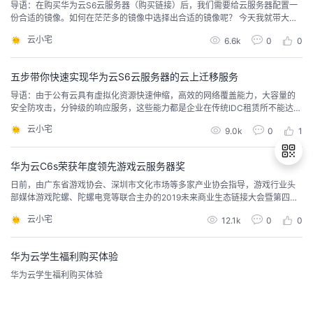
导语：在购买华为云S6云服务器（购买链接）后，我们需要给云服务器配置一
份合适的镜像。如何在茫茫多的镜像中选择出合适的镜像呢？ 今天我就带大家
深入理解华为云S6云服务器的镜像服务，简单的从Linux镜像与Windows镜像
云小宅
6.6k
0
0
之间的区别，探讨下如果我们购买了S6云服务器，预装那种镜像会更好！简单
的说，镜像就好像是克隆体，它可以把一个已有的...
五步带你快速实现华为云S6云服务器的云上迁移服务
导语：由于公有云具有虚拟化资源快速伸缩，高效的网络覆盖能力，大容量的
安全防攻击，分钟级的响应服务，这些能力都是企业在传统IDC租赁所不能达到
的，于是很多用户购买了华为云S6云服务器，想将自己的IT应用和负载迁移到
云小宅
9.0k
0
1
公有云上。然而业务上云迁移面临诸多挑战，首先迁移业务场景复杂，许多应
用系统较老且配置繁多。第二，迁移前后数据不一致甚至数据丢失。第三，迁
移大部分靠手工操作，容易出错且耗费时间较长。第...
华为云C6s荣获年度领先游戏云服务器奖
日前，由广东省游戏协会、深圳市文化市场等多家产业协会指导，游戏行业头
部媒体游戏陀螺、陀螺电竞等联合主办的2019未来商业生态链接大会暨第四届
退
金陀螺奖颁奖典礼上（简称“FBEC2019”），华为云通用计算增强型实例C6s被
云小宅
12.1k
0
0
出
评选为2019年度领先游戏云服务器。华为云ECS服务产品经理代表华为云上台
领奖金陀螺作为游戏行业的交流盛会，其颁发的奖项极具行业影响力，多家知
登
名游戏发行方参与了此次会议，现场...
录
华为云学生福利购买体验
华为云学生福利购买体验
Hazelnut
14.5k
0
0