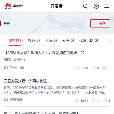
开发者
返
#
#
关注
回
博客(
49
)
视频(
0
)
论坛(
0
)
云声(
0
)
代码示例(
0
)
【API进阶之路】甩锅大会上，我是如何绝地求生的
甩锅？我可不背！
个
Cynthia成
11.6k
0
2
我
人
云服务器搭建个人网站教程
我
的
主
首先，我们需要购买云服务器和域名。域名建议用.com后缀的（一般五十左
右），想要便宜的域名可以买.top等后缀的（一般几块钱）。云服务器的话，根
据自己的需要购买，如果只是简单的发发文章图片，视频等，网站访问量不高
我
的
开
页
云服务器
16.5k
0
1
的话，买个1核2G1M的配置也能够用。当然，如果对响应速度等体验比较看重
的话，可以买个稍微高点配置的，比如2核4G的这样的（注意：下单的时候先
我
的
开
发
买服务器再去买域名，首购优惠很大不要错过...
绝了，华为云服务器“The 3”出道，每款都很能打