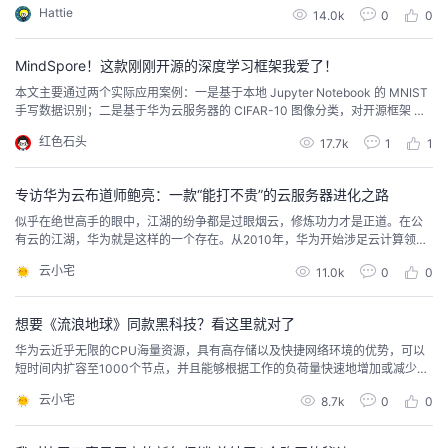
来教大家如何选择操作系统，以及操作系统选择错了，该怎么切换。
Hattie
14.0k
0
0
议
注
验
收
MindSpore！这款刚刚开源的深度学习框架我爱了！
藏
本文主要通过两个实际应用案例：一是基于本地 Jupyter Notebook 的 MNIST
手写数据识别；二是基于华为云服务器的 CIFAR-10 图像分类，对开源框架 Mi
ndSpore 进行介绍。
红色石头
17.7k
1
1
专访华为云布道师鲍亮：一款“能打不贵”的云服务器进化之路
似乎在绝世高手的眼中，江湖的纷争都是过眼烟云，修炼功力才是正道。在公
有云的江湖，华为就是这样的一个存在。从2010年，华为开始涉足云计算领
域，2017年3月，华为Cloud BU成立，象征着正式进入公有云“江湖”。从2017
云小宅
11.0k
0
0
年到现在，华为云的速度可以用“突飞猛进”来形容，这种速度不仅体现在业务的
收入和客户数量的增长上，还体现在了产品和技术的进化和迭代速度上。“一步
一步”到“先人一步”云服务器...
想要《流浪地球》同款黑科技？看这里就对了
华为云近乎无限的CPU海量资源，具有高存储以及快捷网络环境的优势，可以
短时间内扩容至1000个节点，并且能够根据工作的负荷量快速地增加或减少虚
拟机的数量。截至2019年3月19日，《流浪地球》的国内票房成功突破46亿元
云小宅
8.7k
0
0
人民币。与此同时，《流浪地球》的海外票房也接近4500万人民币，成为近年
来海外票房最高的国产电影。该片在海内外获得高票房的背后，不只体现了市
场对国产科幻电影、国产重工业产品的热...