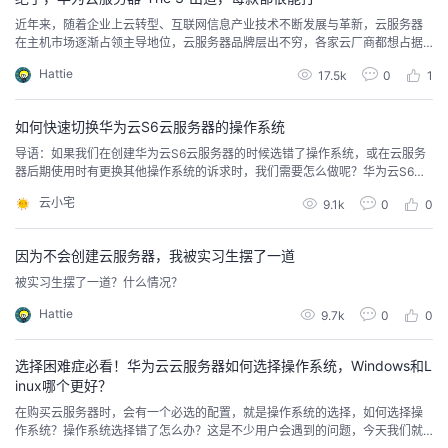
近年来，随着企业上云转型、互联网信息产业技术不断发展与革新，云服务器
的
Programs
发
者
在主机市场逐渐占领主导地位，云服务器品牌层出不穷，各家云厂商都想占据
一席之地，这也就对各云厂商的提供的云服务器算力和云端服务能力的要求越
Hattie
17.5k
0
1
支
来越高。性能和稳定性是云服务器取胜云端的不二法宝，而服务能力则是用户
者
我
安心上云的定心丸。
如何快速切换华为云S6云服务器的操作系统
持
学
的
我
导语：如果我们在创建华为云S6云服务器的时候选错了操作系统，或在云服务
器后期使用时有更换其他操作系统的诉求时，我们需要怎么做呢？华为云S6云
我
堂
博
的
我
服务器的操作系统切换复杂吗？切换操作系统后会不会影响我们已有的数据
云小宅
9.1k
0
0
呢？今天小编就以切换CentOS 6.9 64bit为Ububtu 16.04操作系统为例，来为
的
我
大家演示切换操作系统的详细操作步骤。切换操作系统前我们需要做哪些准备
客
论
的
我
我
工作？1、检查华为云S6...
因为不会创建云服务器，我被实习生摆了一道
技
的
坛
圈
的
我
的
我
被实习生摆了一道？什么情况？
Hattie
9.7k
0
0
术
云
子
直
的
我
课
的
我
选择困难症必看！华为云云服务器如何选择操作系统，Windows和L
支
声
播
活
的
程
认
的
我
inux哪个更好？
在购买云服务器时，会有一个必选的配置，就是操作系统的选择，如何选择操
持
建
动
关
证
实
的
作系统？操作系统选择错了怎么办？这是不少用户会遇到的问题，今天我们就