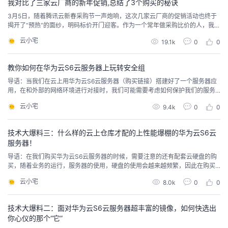
我对比了三家云厂商的新年促销,总结了3个购买的秘诀
3月5日，随着腾讯云新春采购节一声炮响，这次几家云厂商的促销活动也终于
揭开了“预热”的面纱，明码标价开门迎客。作为一个常年做采购比价的人，我认
认真真学习了阿里云、腾讯云和华为云三家国内知名云厂商的活动，总结如
云小宅
19.1k
0
0
下： 阿里云：我品牌好套路多，不跟你正面比折扣 腾讯云：我有钱我
玩秒杀，看你怎么跟我拼价格 华为云：我有手机我有技术，买满就送您随
意当然，上面只是用玩笑表达了我的一些想法，阿里云这...
教你如何在华为云S6云服务器上玩转安全组
导语：当我们在云上用华为云S6云服务器（购买链接）搭建好了一个服务器应
用，在和外部的网络环境进行对接时，我们可能需要考虑如何保护我们的服务
器的安全，以及限制一些用户来访问服务器，这个时候我们需要用到的功能就
云小宅
9.4k
0
0
是“安全组”了。其实在我们购买华为云S6云服务器时，系统就自动创建一个了
名称为Sys-default的默认安全组，我们的云服务器就处于这个安全组的保护之
下。如果我们需要更改和外部网络环境的...
技术大爆料三：什么样的云上仓库才配的上性能爆棚的华为云S6云
服务器！
导语：在我们购买华为云S6云服务器的时候，需要注意的还有配套云硬盘的购
买，随着业务的运行，服务器的使用，硬盘的使用会越来越频繁，因此在购买
之初我们就应该给云服务配置足够合适的云硬盘；云主机与硬盘，这是一对白
云小宅
8.0k
0
0
首不相离的经典CP，从PC到云服务，都是如影随形，云硬盘可以为云服务器提
供高可靠、高性能、规格丰富并且可弹性扩展的块存储服务。今天我就从三个
方面教大家在购买华为云S6云服务器时如何配置云硬...
技术大爆料二：面对华为云S6云服务器超丰富的镜像，如何快选出
你心仪的那个“它”