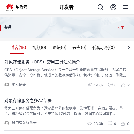
开发者
返
#
#
关注
回
博客(
15
)
视频(
0
)
论坛(
0
)
云声(
0
)
代码示例(
0
)
对象存储服务（OBS）常用工具汇总简介
OBS（Object Storage Service）是一个基于对象的海量存储服务，为客户提
个
供海量、安全、高可靠、低成本的数据存储能力，包括：创建、修改、删除
桶，上传、下载、删除对象等。所有这些功能都离不开OBS的客户端工具，下
凌云哥哥
我
14.6k
0
2
人
面将OBS常用的工具进行汇总如下。通过以下几种方式可以进行创建桶，上传
对象等操作。 使用工具 描述 管理控制台 管理控制台是网页形式的。通过管理
控制台，您可以使用直观...
我
的
对象存储服务之多AZ部署
主
华为云对象存储服务为了满足最严苛的数据高可靠性要求，在满足磁盘、节
点、机柜级冗余的同时，还支持多AZ部署，以满足数据中心级可靠性。
我
的
开
页
风中有朵犇犇云
23.0k
0
0
我
的
开
发