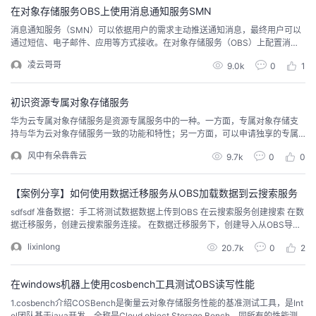
在对象存储服务OBS上使用消息通知服务SMN
的
Programs
发
者
消息通知服务（SMN）可以依据用户的需求主动推送通知消息，最终用户可以
通过短信、电子邮件、应用等方式接收。在对象存储服务（OBS）上配置消息
支
通知服务，可以通过设置相应的条件触发事件通知，使客户能够在第一时间接
者
我
凌云哥哥
9.0k
0
1
收到所关注的事件，并及时进行处理。通过下面4个步骤简单介绍下，如何在O
BS上使用SMN。步骤一：创建主题。登陆消息通知服务https://console.huaw
持
学
的
我
eicloud.com/...
初识资源专属对象存储服务
华为云专属对象存储服务是资源专属服务中的一种。一方面，专属对象存储支
我
堂
博
的
我
持与华为云对象存储服务一致的功能和特性；另一方面，可以申请独享的专属
物理主机资源，从而满足客户对隔离性、安全性、性能的更高要求。
风中有朵犇犇云
9.7k
0
0
的
我
客
论
的
我
我
【案例分享】如何使用数据迁移服务从OBS加载数据到云搜索服务
技
的
坛
圈
的
我
的
我
sdfsdf 准备数据：手工将测试数据数据‍上传到OBS 在云搜索服务创建搜索 在数
据迁移服务，创建云搜索服务连接。 在数据迁移服务下，创建导入从OBS导入
术
云
子
直
的
我
课
的
我
数据到云搜索服务作业。 在云搜索服务下，搜索导入结果。
lixinlong
20.7k
0
2
支
声
播
活
的
程
认
的
我
在windows机器上使用cosbench工具测试OBS读写性能
持
建
动
关
证
实
的
1.cosbench介绍COSBench是衡量云对象存储服务性能的基准测试工具，是Int
el团队基于java开发，全称是Cloud object Storage Bench。同所有的性能测