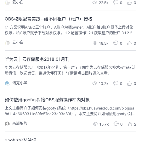
云小白
22.5k
0
0
homasYang的方式来实现。委托创建后被委托的租户可以用创建委托的租户身
份来对OBS资源进行访问。本方案例中以委托某租户通过AK/SK+STS...
OBS权限配置实践--给不同租户（账户）授权
1.1 方案说明A/B/C三个账户，A账户为桶owner，A账户给B账户赋予上传对象
权限，给C账户赋予下载对象权限。 1.2 配置操作1.2.1 获取租户的账户ID1.2.2
使用A账户登录console，为特定桶配置桶策略举例：为账户配置obs-ydy-des
云小白
18.5k
0
0
桶上...
华为云 | 云存储服务2018.01月刊
华为云存储服务月刊2018年01期，第一时间了解华为云存储服务技术▪产品▪活
动资讯，欢迎销售、渠道伙伴订阅！ 详情请点击图片进入查看。
诺克小黑
10.2k
0
0
如何使用goofys对接OBS服务操作桶内对象
上文主要简介了如何安装goofys系统（https://bbs.huaweicloud.com/blogs/a
8d114c6069311e89fc57ca23e93a89f），本文主要简介如何使用goofys对接
华为云OBS服务。（1）创建秘钥文件mkdir -p /root/.aws在/root/.aws/目录下
西域狼族
15.7k
0
2
创建credentials文件，内容如下：（2）挂载桶goofys --endp
goofys安装笔记