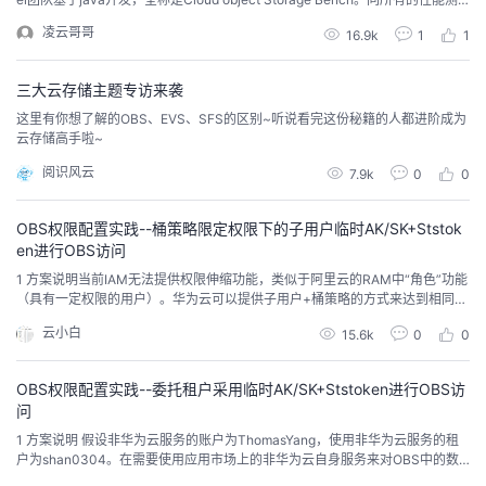
试工具一样，COSBench也分控制台和发起请求的driver，且driver可以分布式
议
注
验
收
凌云哥哥
16.9k
1
1
部署。可以支持swift、s3、Openstack等接口。下面我们介绍在windows上如
何安装和使用cosbench...
藏
三大云存储主题专访来袭
这里有你想了解的OBS、EVS、SFS的区别~听说看完这份秘籍的人都进阶成为
云存储高手啦~
阅识风云
7.9k
0
0
OBS权限配置实践--桶策略限定权限下的子用户临时AK/SK+Ststok
en进行OBS访问
1 方案说明当前IAM无法提供权限伸缩功能，类似于阿里云的RAM中“角色”功能
（具有一定权限的用户）。华为云可以提供子用户+桶策略的方式来达到相同效
果。首先在统一身份管理中创建一个子用户，该子用户不具备对象存储的任何
云小白
15.6k
0
0
访问权限，然后给指定桶配置该子用户的桶策略限定该子用户具有某个桶特定
资源的特定操作权限。以子用户的用户名密码获取到子用户的token，再获取子
用户的临时AK/SK+ST...
OBS权限配置实践--委托租户采用临时AK/SK+Ststoken进行OBS访
问
1 方案说明 假设非华为云服务的账户为ThomasYang，使用非华为云服务的租
户为shan0304。在需要使用应用市场上的非华为云自身服务来对OBS中的数
据进行访问时，可以通过shan0304创建委托提供该服务的第三方应用的租户T