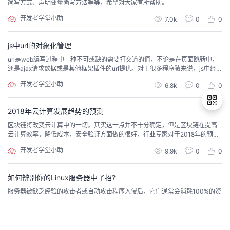
简写方式、声明变量简写方法等等，希望对大家有所帮助。
开发者学堂小助
7.0k
0
0
js中url的对象化管理
url是web编写过程中一种不可或缺的需要打交道的值，不论是在页面跳转中，
还是ajax请求数据或是其他框架插件的url提供。对于很多程序猿来说，js中经常
遇到需要变更url(主要是其中所包含的参数)的情况，大多数人使用的方法是直接
开发者学堂小助
6.8k
0
0
拼接。这种方法胜在简单，但同样存在不少不足。
2018年云计算发展趋势的预测
区块链将改变云计算中的一切。其实这一点并不十分确定，但是区块链在提高
云计算效率，降低成本，安全验证方面做的很好，行业专家对于2018年的预测
退
当然会涉及区块链。也许区块链将在2018年会解决消耗500千瓦时的电力来验
开发者学堂小助
9.9k
0
0
出
证一个交易的问题。
登
录
如何辨别你的Linux服务器中了招?
服务器被缺乏经验的攻击者或自动攻击程序入侵后，它们通常会消耗100%的资
源。这个资源通常是CPU(用于开采加密货币或发送垃圾邮件之类的活动)，也可
能是带宽(用于发动拒绝服务攻击)。这意味着，出现问题的第一个迹象是服务器
开发者学堂小助
6.5k
0
1
“变慢了”。