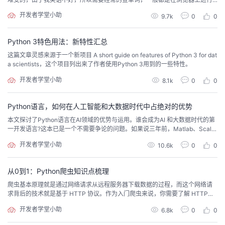
翻译，在之前我写了一个脚本，只要在命令行中就可以翻译。
议
注
验
收
开发者学堂小助
9.7k
0
0
藏
Python 3特色用法：新特性汇总
这篇文章灵感来源于一个新项目 A short guide on features of Python 3 for dat
a scientists，这个项目列出来了作者使用Python 3用到的一些特性。
开发者学堂小助
8.1k
0
0
Python语言，如何在人工智能和大数据时代中占绝对的优势
本文探讨了Python语言在AI领域的优势与运用。谁会成为AI 和大数据时代的第
一开发语言?这本已是一个不需要争论的问题。如果说三年前，Matlab、Scal
a、R、Java 和 Python还各有机会，局面尚且不清楚，那么三年之后，趋势已
开发者学堂小助
10.6k
0
0
经非常明确了。
从0到1：Python爬虫知识点梳理
爬虫基本原理就是通过网络请求从远程服务器下载数据的过程，而这个网络请
求背后的技术就是基于 HTTP 协议。作为入门爬虫来说，你需要了解 HTTP协
议的基本原理，虽然 HTTP 规范用一本书都写不完，但深入的内容可以放以后
开发者学堂小助
6.8k
0
0
慢慢去看，理论与实践相结合。