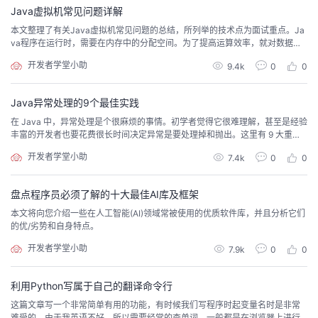
Java虚拟机常见问题详解
的
Programs
发
者
本文整理了有关Java虚拟机常见问题的总结，所列举的技术点为面试重点。Ja
va程序在运行时，需要在内存中的分配空间。为了提高运算效率，就对数据进
支
行了不同空间的划分，因为每一片区域都有特定的处理数据方式和内存管理方
者
我
开发者学堂小助
9.4k
0
0
式。
持
学
的
我
Java异常处理的9个最佳实践
在 Java 中，异常处理是个很麻烦的事情。初学者觉得它很难理解，甚至是经验
我
堂
博
的
我
丰富的开发者也要花费很长时间决定异常是要处理掉和抛出。这里有 9 大重要
的约定，帮助你学习或者改进异常处理。
开发者学堂小助
7.4k
0
0
的
我
客
论
的
我
我
盘点程序员必须了解的十大最佳AI库及框架
技
的
坛
圈
的
我
的
我
本文将向您介绍一些在人工智能(AI)领域常被使用的优质软件库，并且分析它们
的优/劣势和自身特点。
术
云
子
直
的
我
课
的
我
开发者学堂小助
7.9k
0
0
支
声
播
活
的
程
认
的
我
利用Python写属于自己的翻译命令行
持
建
动
关
证
实
的
这篇文章写一个非常简单有用的功能，有时候我们写程序时起变量名时是非常
难受的，由于我英语不好，所以需要经常的查单词，一般都是在浏览器上进行