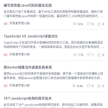
编写高性能Java代码的最佳实践
本文首先介绍了负载测试、基于APM工具的应用程序和服务器监控，随后介绍
了编写高性能Java代码的一些最佳实践。最后研究了JVM特定的调优技巧、数
据库端的优化和架构方面的调整。
开发者学堂小助
6.1k
0
0
TypeScript VS JavaScript深度对比
TypeScript 正在成为开发大型编码项目的有力工具。因为其面向对象编程语言
的结构保持了代码的清洁、一致和简单的调试。因此在应对大型开发项目时，
使用 TypeScript 更加合适。如果有一个相对较小的编码项目，似乎没有必要使
开发者学堂小助
7.7k
1
0
用 TypeScript，只需使用灵活的 JavaScript 即可。
把docker镜像当作桌面系统来用
虽然Docker设计的初衷并不是操作系统容器，更不是一个直接运行在裸机上的
操作系统，但是docker这套强大的工具也会给我们管理操作系统带来巨大的便
利。
开发者学堂小助
8.4k
0
0
19个JavaScript有用的简写技术
本文总结了19个JavaScript有用的简写技术，其中包括三元操作符、短路求值