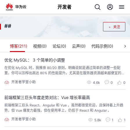
开发者
返
#
#
关注
回
博客(
211
)
视频(
0
)
论坛(
0
)
云声(
0
)
代码示例(
0
)
优化 MySQL： 3 个简单的小调整
在优化 MySQL 时，我推崇 80/20 原则，明确说就是通过简单的调整一些配
个
置，你可以压榨出高达 80% 的性能提升。尤其是在服务器资源越来越便宜的当
下。
开发者学堂小助
我
4.6k
0
0
人
我
的
前端框架三巨头年度走势对比：Vue 增长率最高
主
前端框架三巨头 React、Angular 和 Vue ，虽然都很受欢迎，且保持着上升趋
势，但 Vue 爆发力最强，但在使用率上，仍低于 React 和 Angular 。
我
的
开
页
开发者学堂小助
5.8k
1
1
我
的
开
发