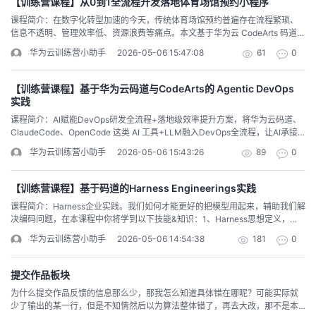
【训练营课程】从0到1全流程开发落地体育场馆预约小程序
状态调度至基于NVMe SSD的全闪存阵列，并配合RDMA网络直连技术。这种
课程简介：在数字化转型加速的今天，传统体育场馆预约普遍存在流程繁琐、
者
超低延迟、高吞吐的“热数据”通路，能够确保千亿参数模型在秒级完成单次迭
信息不透明、管理效率低、资源浪费等痛点。本文基于华为云 CodeArts 码道
代，彻底打通算力与数据的I/O瓶颈。第三，在推理服务与微调阶段，存储需具
AI 编程平台，完整复现一款商用级体育场馆预约小程序的全流程开发过程。课
备“弹性响应与智能预热”能力。模型上线后，请求的并发量具有不可预测的突发
华为云训练营小助手
2026-05-06 15:47:08
61
0
程材料：cid:link_0
我
性。针对推理场景，存储系统可通过ZNS SSD实现请求聚合，并利用存储级内
存（SCM）作为二级缓存。同时，基于对业务流量模式的预测，智能缓存预热
机制能提前将热点数据加载至高速层，保障99.9%的请求在毫秒级延迟内得到响
【训练营课程】基于华为云码道与CodeArts的 Agentic DevOps
的
我
应，实现性能与成本的动态平衡。最后，在数据治理与生命周期流转层面，核
实践
心在于“自动化流转与垃圾回收”。数据价值随时间递减，成熟的存储架构必须建
课程简介：AI赋能DevOps研发全流程+落地级效率提升方案，将华为云码道、
立自动化的生命周期管理机制。通过预设规则，系统能精准识别数据的“温度”，
博
的
我
ClaudeCode、OpenCode 这类 AI 工具+LLM融入DevOps全流程，让AI承接
将训练完成后的冷数据自动降级至低频访问或归档存储，使整体存储成本降低
重复、标准化、高耗时的工作，把研发 / 运维人员解放出来聚焦核心业务值得持
60%以上。此外，针对废弃的临时文件或过期的历史快照，系统需执行严格的
华为云训练营小助手
2026-05-06 15:43:26
89
0
续深入探索，在本课程你将学习到以下技能&思想： 基础环境与资源准备：商
客
论
的
我
“标记-隔离-删除”三阶段垃圾回收机制，避免无效数据成为吞噬存储资源的“黑
城代码开发：检查成果，功能微调： 码道生成Dockerfile文件： 代码推送： 流
洞”。综上所述，分布式存储冷热分层并非简单的介质堆砌，而是贯穿大模型
水线配置：持续优化&后续资源释放：
【训练营课程】基于码道的Harness Engineerings实践
“采、存、算、管”全生命周期的智能调度中枢。它让热数据跑在高速公路上，让
坛
圈
的
我
冷数据安睡在低成本仓库中，从而在保障极致AI性能的同时，实现了企业数据
课程简介：Harness企业实践。我们如何才能更好的把模型用起来，辅助我们解
资产的最优性价比。
决编码问题，在本课程中你将学到以下技能&知识：1、Harness思想定义，
子
直
的
我
Harness什么是，Harness实践之于Agent ≈ 软件工程实践之于新员工。2、AI
华为云训练营小助手
2026-05-06 14:54:38
181
0
编程不再是尝鲜，而是主流，大量开发者使用AI编程工具实现效能跃升3、一线
厂商如何把 Agent 运行变成可迭代优化的系统工程，开发者软件开发流程的演
我
播
活
的
进，Harness如何管理好一个Agent4、AI Agent 时代的工业化工程可能出现的
提交作品板块
团队配置6、基于码道与CodeArts的 Agentic DevOps 实践， 从需求到PR 的端
为什么提交作品反馈的信息那么少，那我怎么知道具体错在哪呢？可能实际就
到端 Agent 自动化流水线
我
动
关
的
少了输出的某一行，但是不知情然后以为算法整体错了，再去大改，那不是本