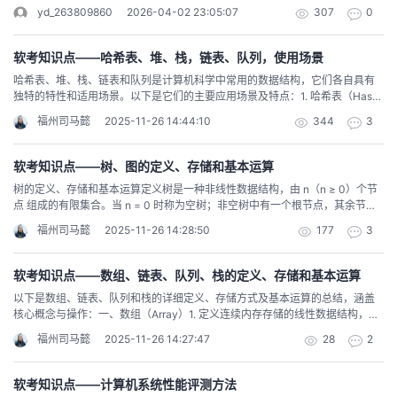
末倒置吗？到底是让我们优化算法还是优化输出格式？？改了半天都是同一个
yd_263809860
2026-04-02 23:05:07
307
0
我
注
的
开
反馈信息，也看不到具体错误，不知道反馈信息有什么用，建议删了。。。。
软考知识点——哈希表、堆、栈，链表、队列，使用场景
的
Programs
发
哈希表、堆、栈、链表和队列是计算机科学中常用的数据结构，它们各自具有
独特的特性和适用场景。以下是它们的主要应用场景及特点：1. 哈希表（Hash
支
者
Table）核心特性：通过哈希函数将键映射到数组索引，实现平均 O(1) 时间复
福州司马懿
2025-11-26 14:44:10
344
3
杂度的插入、删除和查找。允许键值对存储，键唯一。适用场景：快速查找：
如字典、缓存（如Redis）、数据库索引。去重：统计词频、检测重复元素。键
持
学
值存储：配置文件、用户会话管理（如Web应用中的Session存储）。实现集合
软考知识点——树、图的定义、存储和基本运算
操作：如Python的dict、Java的HashMap。示例：搜索引擎的倒排索引（单
树的定义、存储和基本运算定义树是一种非线性数据结构，由 n（n ≥ 0）个节
我
词到文档的映射）。缓存系统（如LRU缓存，需结合链表实现）。2. 堆
堂
点 组成的有限集合。当 n = 0 时称为空树；非空树中有一个根节点，其余节点
（Heap）核心特性：完全二叉树结构，分为最大堆（父节点 ≥ 子节点）和最小
分为 m（m ≥ 0）个互不相交的有限集合，每个子集本身又是一棵树，称为子
堆（父节点 ≤ 子节点）。插入和删除操作的时间复杂度为 O(log n)，获取极值
福州司马懿
2025-11-26 14:28:50
177
3
的
我
我
树。树的核心条件包括：唯一根节点：有且仅有一个根节点。互斥子树：除根
（最大/最小）为 O(1)。适用场景：优先队列：任务调度、事件驱动模拟（如操
节点外，其他节点形成互不相交的子树集合。存储方式双亲表示法（顺序存
作系统进程调度）。求Top K问题：如流数据中的前100个最大值。堆排序：对
储）结构：用数组存储节点，每个节点包含数据域和父指针（如 parent = -1 表
大规模数据排序（但不如快速排序常用）。图算法：Dijkstra最短路径算法、
软考知识点——数组、链表、队列、栈的定义、存储和基本运算
技
的
的
我
示根节点）。优点：查找父节点高效（O(1)）。缺点：查找子节点需遍历整个
Prim最小生成树算法。示例：医院急诊室根据病情严重程度分配资源。实时数
以下是数组、链表、队列和栈的详细定义、存储方式及基本运算的总结，涵盖
数组（O(n)）。示例：#define MAX_SIZE 100 typedef struct { int data; int
据处理系统（如股票价格监控）。3. 栈（Stack）核心特性：后进先出
核心概念与操作：一、数组（Array）1. 定义连续内存存储的线性数据结构，通
parent; // 父节点下标 } TreeNode; TreeNode tree[MAX_SIZE]; 孩子表示法
术
云
（LIFO）结构，仅允许在栈顶操作（压入/弹出）。操作时间复杂度为 O(1)。适
课
的
我
过**索引（下标）**直接访问元素。特点：固定大小（静态数组）或动态扩容
（顺序+链式存储）结构：每个节点维护一个子节点链表，包含数据域和指向子
用场景：函数调用栈：管理函数调用和局部变量（如递归实现）。表达式求
福州司马懿
2025-11-26 14:27:47
28
2
（动态数组，如C++的vector、Python的list）。2. 存储方式顺序存储：元素在
节点的指针。优点：查找子节点高效（O(1) 遍历链表）。缺点：需额外空间存
值：如逆波兰表达式计算。括号匹配：编译器检查代码中的括号是否匹配。撤
支
声
内存中连续排列，地址计算公式：地址 = 基地址 + 索引 × 元素大小（例如：int
程
认
的
我
储指针，且子节点数量不固定时可能浪费空间。示例：#define MAX_CHILD 3
销操作：文本编辑器的撤销（Undo）功能。深度优先搜索（DFS）：图的遍
arr[5] 中，arr[2] 的地址 = arr + 2 × sizeof(int)）。3. 基本运算访问：O(1) 时间
typedef struct ChildNode { int data; struct ChildNode
历。示例：浏览器的前进/后退按钮（通过两个栈实现）。计算器处理运算顺
软考知识点——计算机系统性能评测方法
复杂度（直接通过索引计算地址）。插入/删除：尾部操作：O(1)（动态数组可
*children[MAX_CHILD]; // 子节点指针数组 } ChildNode; 孩子兄弟表示法（二