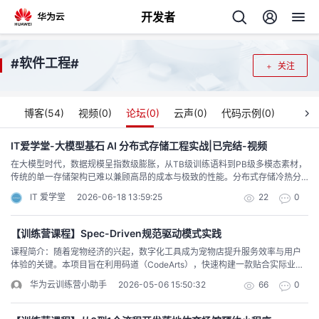
开发者
返
软件工程
#
#
关注
回
博客(
54
)
视频(
0
)
论坛(
0
)
云声(
0
)
代码示例(
0
)
IT爱学堂-大模型基石 AI 分布式存储工程实战|已完结-视频
在大模型时代，数据规模呈指数级膨胀，从TB级训练语料到PB级多模态素材，
个
传统的单一存储架构已难以兼顾高昂的成本与极致的性能。分布式存储冷热分
层技术，通过精准匹配数据在不同生命周期阶段的访问特征，成为构建高效AI
IT 爱学堂
2026-06-18 13:59:25
22
0
数据底座的核心解法。其适配大模型全生命周期的技术逻辑可从以下四个关键
我
人
维度进行深度解析：首先，在数据采集与预处理阶段，核心诉求是“海量吞吐与
低成本存储”。大模型训练需要消耗海量的原始文本、图像或音视频数据，这些
【训练营课程】Spec-Driven规范驱动模式实践
的
主
处于“冷”或“温”状态的数据访问频率极低，但体量庞大。存储系统在此阶段通常
课程简介：随着宠物经济的兴起，数字化工具成为宠物店提升服务效率与用户
采用对象存储结合纠删码编码技术，以极低的单位成本实现数据的持久化保
体验的关键。本项目旨在利用码道（CodeArts），快速构建一款贴合实际业务
存。同时，借助智能数据编织层，系统能在数据入库时自动识别格式并进行动
开
页
需求的宠物店预约小程序。基于Spec-Driven规范驱动模式，零代码编写打造
态分片，为后续的高效计算做好数据准备，大幅缩短数据流转时间。其次，在
华为云训练营小助手
2026-05-06 15:50:32
66
0
宠物小程序服务应用。课程资料：cid:link_0
模型训练阶段，存储需切换至“全闪存高性能热层”。大模型训练对I/O延迟极度
敏感，GPU集群的算力若因等待数据而空转，将造成巨大的资源浪费。此时，
发
存储系统需将高频访问的训练数据集、模型检查点（Checkpoint）以及优化器