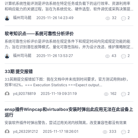
序。4. 链表（Linked List）核心特性：动态数据结构，通过指针连接节点，无
持
建
证
实
的
计算机系统性能评测是评估系统在特定任务或负载下的运行效率、资源利用率
能触发扩容，均摊O(1)）。中间或头部操作：O(n)（需移动后续元素）。查
叉链表）结构：每个节点包含两个指针，分别指向第一个孩子和右兄弟，将树
需连续内存。插入/删除操作在已知位置时为 O(1)，查找为 O(n)。适用场景：动
和响应能力的关键过程，旨在为系统优化、硬件选型、软件调优或采购决策提
找：按值查找：O(n)（无序数组）。按索引查找：O(1)。二、链表（Linked
转化为二叉树形式。优点：统一存储结构，便于实现树的遍历和操作。示例：
态内存分配：如实现动态数组（如C++的std::list）。频繁插入/删除：如音乐播
供量化依据。以下是计算机系统性能评测的核心方法、指标、工具及实施步骤
List）1. 定义非连续内存存储的线性结构，通过指针连接节点（每个节点包含数
typedef struct TreeNode { int data; struct TreeNode *firstChild; // 第一个孩
议
放列表、LRU缓存的辅助结构。实现其他数据结构：栈、队列、哈希表的冲突
福州司马懿
2025-11-26 14:23:49
32
2
验
收
的详细说明：一、性能评测的核心目标量化性能指标：如吞吐量、延迟、资源
据域和指针域）。分类：单链表：每个节点指向下一个节点。双向链表：节点
子 struct TreeNode *nextSibling; // 右兄弟 } TreeNode; 基本运算创建树：初
解决（链地址法）。不确定数据量：当数据量可能频繁变化时。示例：区块链
利用率等。识别瓶颈：定位CPU、内存、I/O、网络等子系统的性能限制。横向
包含前驱和后继指针。循环链表：尾节点指向头节点。2. 存储方式离散存储：
始化根节点及子树结构。遍历：先序遍历：访问根节点后，依次遍历每棵子
（每个区块通过指针链接）。操作系统中的空闲内存块管理。5. 队列
对比：比较不同硬件（如CPU型号）、软件（如数据库版本）或配置的性能差
节点通过指针/引用动态分配内存，无需连续空间。3. 基本运算访问：O(n)（需
藏
树。后序遍历：先遍历子树，再访问根节点。层次遍历：按层级从上到下、从
软考知识点——系统可靠性分析评价
（Queue）核心特性：先进先出（FIFO）结构，支持入队（尾部）和出队（头
异。验证设计：确认系统是否满足预期性能需求（如QPS、响应时间）。二、
从头节点遍历）。插入/删除：已知节点位置：O(1)（修改指针指向）。查找后
左到右访问节点。查找节点：根据值或位置查找节点（如查找父节点、子节
部）操作。操作时间复杂度为 O(1)。适用场景：任务调度：如打印机任务队
系统可靠性分析评价是评估系统在规定条件下和规定时间内完成规定功能的能
关键评测方法1. 基准测试（Benchmarking）定义：通过标准化测试程序模拟真
插入/删除：O(n)（需先遍历定位）。查找：O(n)（按值遍历）。三、队列
点）。插入/删除子树：在指定位置插入或删除子树，需维护节点间关系。求树
列、消息队列（如RabbitMQ）。广度优先搜索（BFS）：图的遍历。缓冲处
力，旨在识别潜在故障模式、量化可靠性指标，并为设计改进、维护策略制定
实负载，量化系统性能。分类：综合基准测试：覆盖多场景（如CPU、内存、
（Queue）1. 定义先进先出（FIFO）的线性结构，允许在队尾插入，队头删
深度：计算从根节点到最远叶子节点的路径长度。判断空树：检查根节点是否
理：如网络数据包缓冲、异步任务处理。生产者-消费者模型：多线程/进程间的
提供依据。以下是系统可靠性分析评价的核心内容与实施步骤：一、核心目标
磁盘、图形处理）。SPEC CPU：评估处理器整数/浮点运算性能。
除。分类：顺序队列：基于数组实现，需处理假溢出（循环队列优化）。链式
存在。图的定义、存储和基本运算定义图是一种非线性数据结构，由 顶点集合
福州司马懿
2025-11-26 13:53:27
43
2
数据传递。示例：操作系统中的进程调度队列。电商订单处理系统（按时间顺
故障预防：通过分析故障模式，提前采取设计优化或冗余设计措施。可靠性量
Geekbench：跨平台综合性能测试（移动端/桌面端）。PCMark/3DMark：针
队列：基于链表实现，无容量限制。2. 存储方式数组实现：需维护front和rear
（V） 和 边集合（E） 组成，表示对象之间的复杂关系。图分为：有向图：边
序处理订单）。对比总结数据结构核心操作时间复杂度典型场景哈希表查找/插
化：计算关键指标（如可靠度、失效率、平均故障间隔时间MTBF等）。风险评
对PC或游戏设备的综合性能测试。行业专用基准测试：TPC系列（如TPC-C、
指针，循环队列通过模运算复用空间。链表实现：头节点为队头，尾节点为队
有方向（如 A → B）。无向图：边无方向（如 A - B）。加权图：边带有权重
入/删除O(1)（平均）快速查找、键值存储、去重堆插入/删除极值O(log n)优先
估：识别高风险组件或子系统，制定针对性维护计划。成本优化：平衡可靠性
TPC-H）：数据库事务处理（OLTP）和决策支持（OLAP）性能。
尾（插入需O(1)时间）。3. 基本运算入队（Enqueue）：O(1)（链表尾插或循
33期 提交报错
（如距离、成本）。存储方式邻接矩阵结构：用二维数组 matrix[n][n] 表示顶点
队列、Top K、图算法栈压入/弹出O(1)函数调用、括号匹配、DFS链表插入/删
提升与成本投入，避免过度设计。二、关键分析方法1. 故障模式与影响分析
SYSmark：办公场景性能测试（如文档处理、网页浏览）。SPECCpu2017：
环队列尾指针移动）。出队（Dequeue）：O(1)（链表头删或循环队列头指针
间关系，matrix[i][j] = 1 表示存在边 i → j。优点：快速检查任意两个顶点是否相
除O(1)（已知位置）动态内存、频繁修改、辅助结构队列入队/出队O(1)任务调
33其期提交报错如下图：我在文档中并未找到时间要求，官方测试用例8秒，
（FMEA）步骤：列出所有组件/子系统及其功能。识别潜在故障模式（如机械
科学计算与高性能计算（HPC）性能。微基准测试：聚焦单一组件（如内存带
移动）。访问队头/队尾：O(1)。判空：O(1)（检查front == rear）。四、栈
连（O(1)）。缺点：空间复杂度高（O(n²)），稀疏图中浪费空间。示例：
度、BFS、缓冲处理选择依据需要快速查找 → 哈希表。需要动态修改且频繁插
效率162%。=== Execution Statistics ===Expect output
磨损、电子元件失效）。分析故障对系统的影响（局部、全局或灾难性）。评
宽、磁盘IOPS）。FIO：测试存储设备I/O性能（顺序/随机读写）。Stream：
（Stack）1. 定义后进先出（LIFO）的线性结构，仅允许在栈顶插入和删除。应
#define N 5 int matrix[N][N] = { {0, 1, 0, 0, 1}, {1, 0, 1, 1, 0}, // ... 其他行 }; 邻接
入/删除 → 链表。需要管理优先级或极值 → 堆。需要后进先出逻辑 → 栈。需要
"heeloxx+++worlkdxx+++222+++" VS Actual output
估故障发生概率（高/中/低）和严重性（1-10级）。制定改进措施（如设计冗
测量内存带宽和延迟。2. 负载测试（Load Testing）定义：模拟真实用户或任
用：函数调用栈、表达式求值、括号匹配等。2. 存储方式数组实现：维护top指
yd_92078819
2025-11-19 09:31:19
162
2
表结构：每个顶点对应一个链表，链表节点存储相邻顶点及边权值。优点：节
先进先出或任务调度 → 队列。根据具体需求（如时间复杂度、内存开销、功能
"heeloxx+++worlkdxx+++222+++"Total execution time: 8.00 secondsENC
余、选用更高可靠性元件）。适用场景：产品设计阶段、复杂系统（如航空航
务负载，观察系统在压力下的表现。实施方式：逐步加压：从低负载开始，逐
针指向栈顶元素。链表实现：头节点作为栈顶（插入/删除均为O(1)）。3. 基本
省空间（O(V + E)），适合稀疏图。缺点：检查任意两点是否相连需遍历链表
需求）选择合适的数据结构，或组合使用（如哈希表+链表实现LRU缓存）。
tasks launched/completed: 3/3MERGE tasks launched/completed:
天、汽车电子）。2. 可靠性框图（RBD）作用：通过图形化模型（串联、并
步增加并发用户或请求量，直至系统饱和。峰值测试：模拟突发流量（如秒杀
运算压栈（Push）：O(1)（栈顶指针上移或链表头插）。弹栈（Pop）：O(1)
（O(degree(v))）。示例：typedef struct EdgeNode { int adjvex; // 相邻顶点
2/2Estimated HAC usage: 162.44%请帮忙看一下具体时间要求是多少？id：
联、混合结构）表示系统可靠性逻辑关系。计算示例：串联系统：总可靠度 (
活动），验证系统极限容量。稳定性测试：长时间运行高负载，检查内存泄漏
ensp插件Winpcap和virtualbox安装时弹出此应用无法在此设备上
（栈顶指针下移或链表头删）。访问栈顶：O(1)。判空：O(1)（检查top == -1
下标 int weight; // 边权值 struct EdgeNode *next; } EdgeNode; typedef
xjtuers
R_{\text{总}} = R_1 \times R_2 \times \cdots \times R_n )。并联系统：总可靠
或性能衰减。工具：JMeter：Web应用负载测试（支持HTTP、FTP等协
运行
或链表头是否为null）。五、对比总结特性数组链表队列栈存储方式连续内存离
struct VertexNode { int data; EdgeNode *firstEdge; } VertexNode;
度 ( R_{\text{总}} = 1 - (1-R_1)(1-R_2)\cdots(1-R_n) )。优势：直观展示系统薄
议）。Locust：分布式负载测试工具（Python编写，支持自定义场景）。
散内存数组/链表数组/链表访问时间O(1)（索引）O(n)（遍历）O(1)（队头/队
VertexNode graph[N]; // 邻接表 十字链表（有向图优化）结构：结合邻接表和
安装软件插件时弹出警告，尝试过用关闭内核隔离，改变兼容性都没有效果
弱环节，支持冗余设计优化。3. 故障树分析（FTA）步骤：定义顶事件（如“系
Gatling：高并发Web负载测试（基于Scala，支持HTTP/WebSocket）。3. 性
尾）O(1)（栈顶）插入/删除尾部O(1)，其他O(n)已知位置O(1)队尾/队头O(1)栈
逆邻接表，每个弧节点包含指向弧头和弧尾的指针，便于计算顶点的出度和入
统失效”）。逐层分解为底事件（如“传感器故障”“电源中断”）。使用逻辑门
能分析（Profiling）定义：通过工具监控系统运行时行为，定位性能瓶颈。分析
yd_263291212
2025-11-17 18:26:01
333
2
顶O(1)空间开销可能浪费（动态数组扩容）每个节点额外指针空间数组实现有
度。优点：高效统计顶点的入度和出度。邻接多重表（无向图优化）结构：每
（与、或、非）构建故障树。计算顶事件发生概率，识别关键路径。适用场
维度：CPU分析：识别热点函数、缓存命中率、分支预测失败率。工具：
固定容量同队列典型应用快速随机访问频繁插入删除任务调度、广度优先搜索