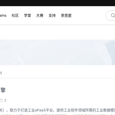
rams
社区
学堂
大赛
支持
茶思屋
0
)
引擎
2
gine，简称iDME），致力于打造工业aPaaS平台，提供工业软件领域所需的工业数