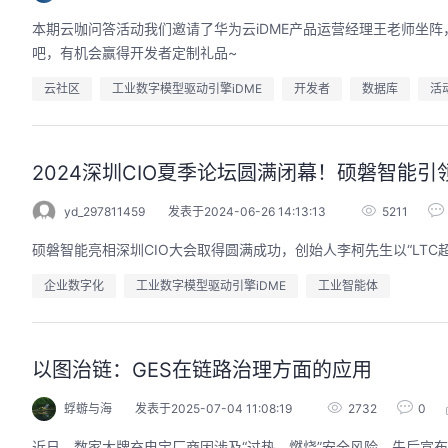
本期云咖问答活动我们邀请了华为云iDME产品运营经理王老师坐
吧，有机会赢得开发者定制礼品~
云社区
工业数字模型驱动引擎iDME
开发者
数据库
活
2024深圳CIO夏季论坛圆满闭幕！硕磐智能
yd_297811459
发表于2024-06-26 14:13:13
5211
硕磐智能亮相深圳CIO大会取得圆满成功，创始人李柯先生以“LT
企业数字化
工业数字模型驱动引擎iDME
工业智能体
以图治链：GES在链路治理方面的应用
蜉蝣与海
发表于2025-07-04 11:08:19
2732
0
近日，数家大牌充电宝厂商因涉及“过热、燃烧”安全风险，先后宣