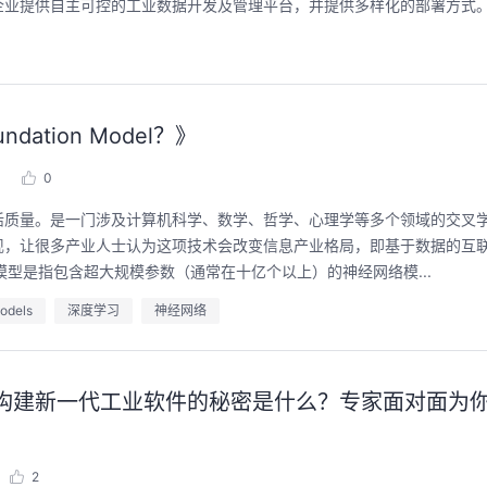
企业提供自主可控的工业数据开发及管理平台，并提供多样化的部署方式
与极速交付，
聚开发者之力，创具身新未来
用码
tion Model？》
实战
2026/07/23 周四 15:00-17:00
张豪杰/程文/王军/刘新春/黄钦开 /张晓天
0
0
2026/
王一男-华为云码道产品规划专家；李炎-华为云码道产品专家；姜浩-华为云HCDG核心组成员
林华鼎
本次华为云具身智能开发平台CloudRobo培训
活质量。是一门涉及计算机科学、数学、哲学、心理学等多个领域的交叉
面向具身智能开发者，带您全流程体验机器人
品新特性，从S
从入门 
现，让很多产业人士认为这项技术会改变信息产业格局，即基于数据的互
本体R2C小时级接入、环境重建与轨迹生成仿
零距离体验从需
程，只
真数据生产、PB级数据管理、数据评测、模型
模型是指包含超大规模参数（通常在十亿个以上）的神经网络模...
闭环的开发过
耀 ·
训推、强化学习和Benchmark一键评测等功
项目，让您体验
能，并体验业界主流具身模型应用。
”之旅。
dels
深度学习
神经网络
回顾中
回
效构建新一代工业软件的秘密是什么？专家面对面为
2