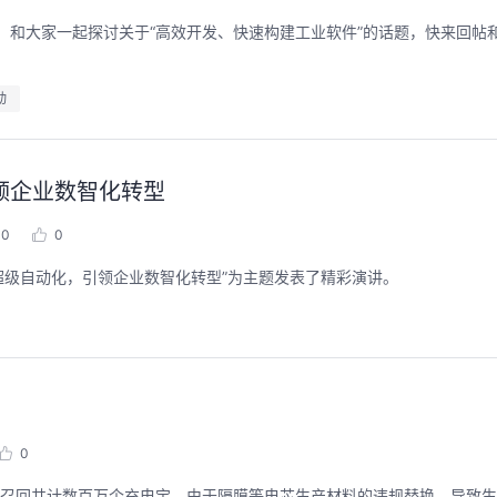
阵，和大家一起探讨关于“高效开发、快速构建工业软件”的话题，快来回帖
动
引领企业数智化转型
0
0
C超级自动化，引领企业数智化转型”为主题发表了精彩演讲。
0
布召回共计数百万个充电宝。由于隔膜等电芯生产材料的违规替换，导致