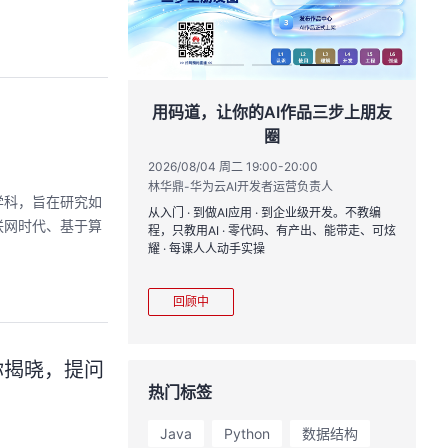
。
道，让你的AI作品三步上朋友
华为云码道Skill实战与极
圈
智能开发全链路实战
08/04 周二 19:00-20:00
2026/07/22 周三 19:00-21:00
-华为云AI开发者运营负责人
学科，旨在研究如
· 到做AI应用 · 到企业级开发。不教编
直播深度解读华为云码道6月产品新特
联网时代、基于算
教用AI · 零代码、有产出、能带走、可炫
kill市场安装专家技能，带你零距离
 每课人人动手实操
求，开发，审查，重构全链路闭环的
程。从零构建并交付一个完整项目，
从代码提交到服务上线的“极速”之旅
顾中
回顾中
你揭晓，提问
热门标签
Java
Python
数据结构