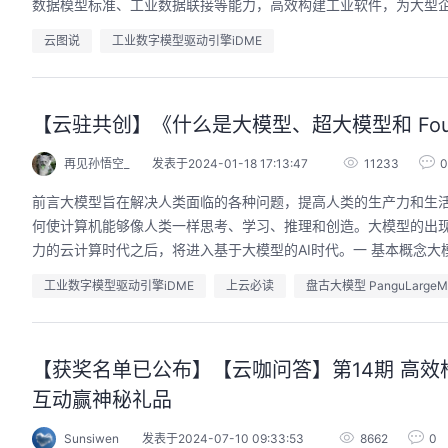
数据模型标准、工业数据联接等能力，高效构建工业软件，为大型
云图说
工业数字模型驱动引擎iDME
用码道，让你的AI作品三步上朋友
华为云码道Skill实战
【云驻共创】《什么是大模型、超大模型和 Founda
圈
智能开发全链路
再见孙悟空_
发表于2024-01-18 17:13:47
11233
0
2026/08/04 周二 19:00-20:00
2026/07/22 周三 19:00-21:0
林华鼎-华为云AI开发者运营负责人
前言大模型旨在解决人类面临的各种问题，提高人类的生产力和生
从入门 · 到做AI应用 · 到企业级开发。不教编
直播深度解读华为云码道6月产
何使计算机能够像人类一样思考、学习、推理和创造。大模型的出
程，只教用AI · 零代码、有产出、能带走、可炫
kill市场安装专家技能，带你
耀 · 每课人人动手实操
力的云计算时代之后，将进入基于大模型的AI时代。一 基本概念大
求，开发，审查，重构全链路
程。从零构建并交付一个完整
从代码提交到服务上线的“极速
工业数字模型驱动引擎iDME
上云必读
盘古大模型 PanguLargeMo
回顾中
回顾中
【获奖名单已公布】【云咖问答】第14期 高
互动赢神秘礼品
Sunsiwen
发表于2024-07-10 09:33:53
8662
0