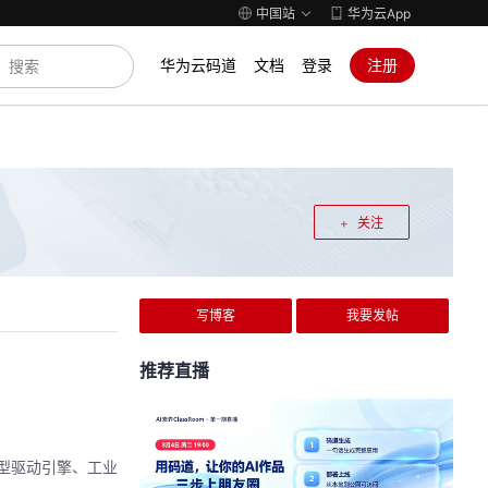
中国站
华为云App
华为云码道
文档
登录
注册
关注
写博客
我要发帖
推荐直播
据模型驱动引擎、工业