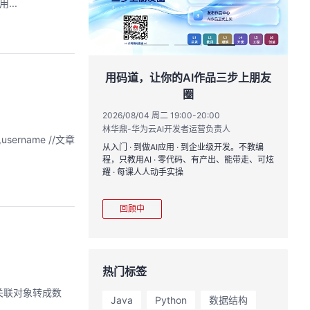
...
创具身新未来
用码道，让你的AI作品三步上朋友
圈
17:00
黄钦开 /张晓天
2026/08/04 周二 19:00-20:00
2
林华鼎-华为云AI开发者运营负责人
CloudRobo培训
您全流程体验机器人
从入门 · 到做AI应用 · 到企业级开发。不教编
直
境重建与轨迹生成仿
程，只教用AI · 零代码、有产出、能带走、可炫
k
理、数据评测、模型
耀 · 每课人人动手实操
求
mark一键评测等功
程
模型应用。
从
回顾中
热门标签
的关联对象转成数
Java
Python
数据结构