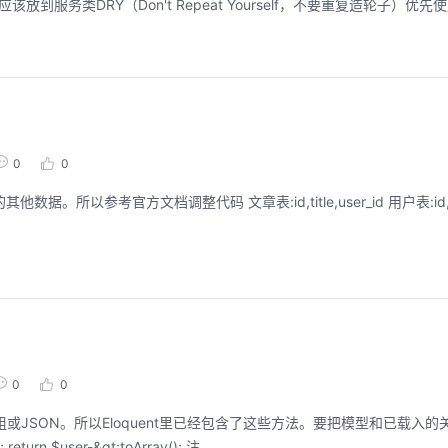
逻辑应该放到服务类DRY（Don't Repeat Yourself，不要重复造轮子）优先使用
华为云码道Skill实战与极速交付，
聚开发者之力，
智能开发全链路实战
2026/07/23 周四 15:00-
张豪杰/程文/王军/刘新春/
0
0
2026/07/22 周三 19:00-21:00
王一男-华为云码道产品规划专家；李炎-华为云码道产品专家；姜浩-华为云HCDG核心组成员
本次华为云具身智能开发平台
面向具身智能开发者，带
直播深度解读华为云码道6月产品新特性，从S
本体R2C小时级接入、环
kill市场安装专家技能，带你零距离体验从需
真数据生产、PB级数据管
求，开发，审查，重构全链路闭环的开发过
训推、强化学习和Bench
程。从零构建并交付一个完整项目，让您体验
能，并体验业界主流具身
从代码提交到服务上线的“极速”之旅。
回顾中
回顾中
0
0
组或JSON。所以Eloquent里已经包含了这些方法。要把模型和已载入
eturn $user-&gt;toArray(); 注...