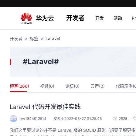
开发者
开发
活动
P
开发者
标签
Laravel
Laravel
#
#
博客(
266
)
视频(
0
)
论坛(
0
)
云声(
0
)
代码示例(
Laravel 代码开发最佳实践
lxw1844912514
发表于2022-03-27 01:25:46
2828
我们这里要讨论的并不是 Laravel 版的 SOLID 原则（想要了解