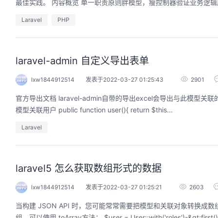
最佳实践。 内容概览 单一职责原则胖模型，瘦控制器验证业务
Laravel
PHP
用码道，让你的AI作品三步上朋友
laravel-admin 自定义导出表单
圈
lxw1844912514
发表于2022-03-27 01:25:43
2901
2026/08/04 周二 19:00-20:00
林华鼎-华为云AI开发者运营负责人
官方导出文档 laravel-admin自带的导出excel会导出与此模型关联的其他数据。所以参考官方文档调整代码 文章表:id,title,user_id 用户表:id,username //文章
从入门 · 到做AI应用 · 到企业级开发。不教编
模型关联用户 public function user(){ return $this...
程，只教用AI · 零代码、有产出、能带走、可炫
耀 · 每课人人动手实操
Laravel
回顾中
laravel5 怎么获取数组形式的数据
lxw1844912514
发表于2022-03-27 01:25:21
2603
当构建 JSON API 时，您可能常常需要把模型和关联对象转换成数
组，可以使用 toArray方法： $user = User::with('roles')-&gt;first(); r