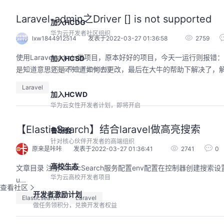
Laravel-admin之Driver [] is not supported
加入HCDG
华为云开发者社区组织
lxw1844912514
发表于2022-03-27 01:36:58
2759
使用Laravel-admin做项目，原本好好的项目，今天一运行则报错：Dri
加入HCSD
是知道意思还是不知道如何去更改，最后在大牛的帮助下解决了，解决方法如下：在/c
华为云学生开发者计划
Laravel
加入HCWD
华为云女性开发者计划，即将开启
【ElasticSearch】结合laravel做高亮搜索
鲁班会
针对核心伙伴开发者的高端组织
原来是咔咔
发表于2022-03-27 01:36:41
2741
0
高校生态
文章目录 注册elasticSearch服务配置env配置在控制器创建搜索设置视图展示效果 在做这个功能前，你需要安装好你的elasticSearch 参考文档：https://clo
华为云高校开发者项目
u...
查看社区
开发者激励计划
Elasticsearch
Laravel
做任务领积分，兑换开发者权益