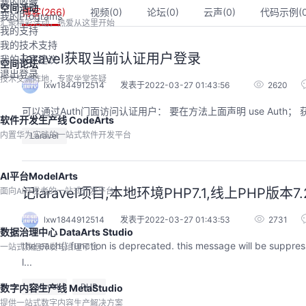
我的收藏
空间活动
博客(
266
)
视频(
0
)
论坛(
0
)
云声(
0
)
代码示例(
我的Programs
汇聚精彩活动，热爱从这里开始
我的支持
我的技术支持
laravel获取当前认证用户登录
我的云声建议
空间论坛
退出登录
技术交流阵地，专家坐堂答疑
lxw1844912514
发表于2022-03-27 01:43:56
2620
软件开发生产线 CodeArts
内置华为实践的一站式软件开发平台
Laravel
AI平台ModelArts
记laravel项目,本地环境PHP7.1,线上PHP版本
面向AI开发者的一站式开发平台
的AI作品三步上朋友
华为云码道Skill实战与极速交付，
圈
智能开发全链路实战
lxw1844912514
发表于2022-03-27 01:43:53
2731
数据治理中心 DataArts Studio
9:00-20:00
2026/07/22 周三 19:00-21:00
the each() function is deprecated. this message will be suppressed on further calls laravel&nbsp
一站式数据开发与治理平台
开发者运营负责人
王一男-华为云码道产品规划专家；李炎-华为云码道产品专家；姜浩-华为云HCDG核心组成员
l...
用 · 到企业级开发。不教编
直播深度解读华为云码道6月产品新特性，从S
零代码、有产出、能带走、可炫
kill市场安装专家技能，带你零距离体验从需
Laravel
PHP
数字内容生产线 MetaStudio
操
求，开发，审查，重构全链路闭环的开发过
提供一站式数字内容生产解决方案