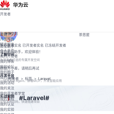
活动
Programs
社区
开发者
开发者
学堂
大赛
开发者空间
支持
开发者空间
返回
茶思屋
开发平台
精选服务
未开发者实名
已开发者实名
已冻结开发者
云宝助手
个人主页
懂您的AI助手，欢迎体验！
了解空间
我的开发者
为开发者打造的专属开发空间
我的博客
我的论坛
数据开小差，请稍后再试
我的圈子
开发平台
我的直播
开发者
标签
Laravel
一键开发AI Agent、部署MCP，开发智能应用
我的活动
我的关注
我的开发者学堂
实战案例
Laravel
#
#
我的课程
完整案例代码，快速搭建项目
我的认证
我的实验