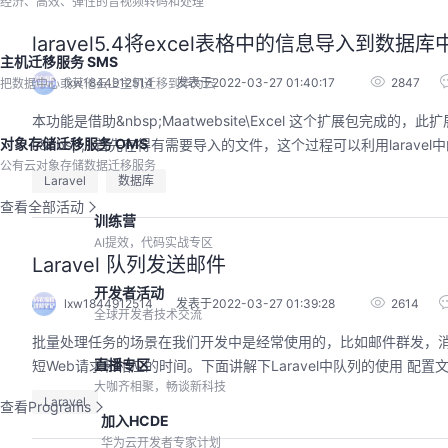
经济、高效、弹性的音视频转码和处理
laravel5.4将excel表格中的信息导入到数据库
主机迁移服务 SMS
lxw1844912514
发表于2022-03-27 01:40:17
2847
把数据中心或其他云上主机迁移到华为云
本功能是借助&nbsp;Maatwebsite\Excel 这个扩展包完成的，此扩展包的
对象存储迁移服务 OMS
公有云对象存储数据迁移服务
Laravel
数据库
查看全部活动
训练营
AI提效，代码实战专区
Laravel 队列发送邮件
开发者活动
lxw1844912514
发表于2022-03-27 01:39:28
2614
全球开发者技术交流
批量处理任务的场景在我们开发中是经常使用的，比如邮件群发，
直播专区
大咖齐相聚，畅谈新科技
Laravel
查看Programs
加入HCDE
华为云开发者专家计划