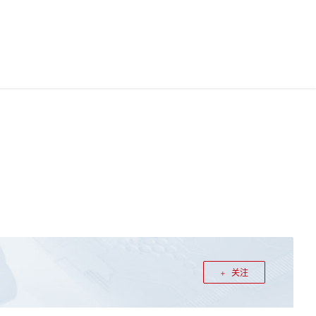
中国站
华为云App
华为云码道
0
文档
0
登录
注册
关注