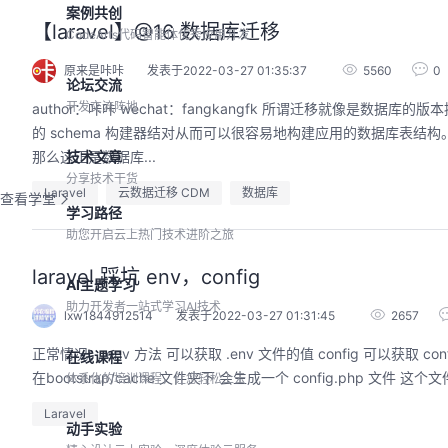
案例共创
【laravel】@16 数据库迁移
CodeArts代码智能体优秀应用开发
原来是咔咔
发表于2022-03-27 01:35:37
5560
0
论坛交流
开发交流阵地
author：咔咔 wechat：fangkangfk 所谓迁移就像是数据库的版本控制，这种机制允许团队简单轻松的编辑并共享应用的数据库表结构。迁移通常和 Laravel
的 schema 构建器结对从而可以很容易地构建应用的数据库表
那么这正是数据库...
技术文章
分享技术干货
Laravel
云数据迁移 CDM
数据库
查看学堂
学习路径
助您开启云上热门技术进阶之旅
laravel 踩坑 env，config
AI主题学习
助力开发者一站式学习AI技术
lxw1844912514
发表于2022-03-27 01:31:45
2657
正常情况： env 方法 可以获取 .env 文件的值 config 可以获取 config 文件夹下 指定配置的值 非正常情况： 当我们执行了 php artisan config:cache 之后
在线课程
在bootstrap/cache 文件
体系化的培训课程，让您轻松上云
Laravel
动手实验